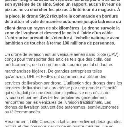
son système de cuisine. Selon un rapport, aucun livreur de
pizzas ne va chercher les pizzas à lintérieur du magasin. À
la place, le drone Sky2 récupère la commande en bordure
de trottoir et vole de manière autonome jusquà ladresse du
client dans un rayon de six kilomètres. Le drone survole la
zone de livraison et descend le colis à l'aide d'un câble.
L'entreprise prévoit de s'étendre à l'échelle nationale avec
lambition de toucher à terme 100 millions de personnes.
Un drone de livraison est un véhicule aérien sans pilote (UAV)
conçu pour transporter des articles tels que des colis, des
médicaments, de la nourriture, du courrier postal et dautres
marchandises légères. De grandes entreprises telles
quAmazon, DHL et FedEx ont commencé à utiliser des
services de livraison par drone. L'utilisation des drones dans les
services de livraison se caractérise par une grande efficacité,
qui se traduit par une réduction significative des délais de
livraison et permet d'éviter les problèmes généralement
rencontrés par les véhicules de livraison traditionnels. Les
drones de livraison peuvent être autonomes, semi-autonomes
ou télécommandés.
Récemment, Little Caesars a fait la une en livrant deux grandes
pizzas et des boissons par drone en quatre minutes. Ce vol