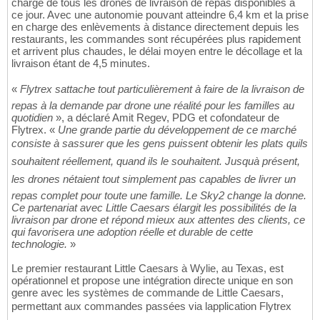
charge de tous les drones de livraison de repas disponibles à
ce jour. Avec une autonomie pouvant atteindre 6,4 km et la prise
en charge des enlèvements à distance directement depuis les
restaurants, les commandes sont récupérées plus rapidement
et arrivent plus chaudes, le délai moyen entre le décollage et la
livraison étant de 4,5 minutes.
«
Flytrex sattache tout particulièrement à faire de la livraison de
repas à la demande par drone une réalité pour les familles au
quotidien
», a déclaré Amit Regev, PDG et cofondateur de
Flytrex. «
Une grande partie du développement de ce marché
consiste à sassurer que les gens puissent obtenir les plats quils
souhaitent réellement, quand ils le souhaitent. Jusquà présent,
les drones nétaient tout simplement pas capables de livrer un
repas complet pour toute une famille. Le Sky2 change la donne.
Ce partenariat avec Little Caesars élargit les possibilités de la
livraison par drone et répond mieux aux attentes des clients, ce
qui favorisera une adoption réelle et durable de cette
technologie.
»
Le premier restaurant Little Caesars à Wylie, au Texas, est
opérationnel et propose une intégration directe unique en son
genre avec les systèmes de commande de Little Caesars,
permettant aux commandes passées via lapplication Flytrex