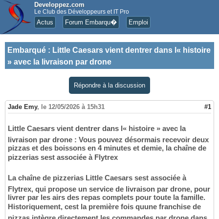
Developpez.com
Le Club des Développeurs et IT Pro
Actus
Forum Embarqu�
Emploi
Embarqué
:
Little Caesars vient dentrer dans l« histoire
» avec la livraison par drone
Répondre à la discussion
Jade Emy
,
le 12/05/2026 à 15h31
#1
Little Caesars vient dentrer dans l« histoire » avec la
livraison par drone : Vous pouvez désormais recevoir deux
pizzas et des boissons en 4 minutes et demie, la chaîne de
pizzerias sest associée à Flytrex
La chaîne de pizzerias Little Caesars sest associée à
Flytrex, qui propose un service de livraison par drone, pour
livrer par les airs des repas complets pour toute la famille.
Historiquement, cest la première fois quune franchise de
pizzas intègre directement les commandes par drone dans