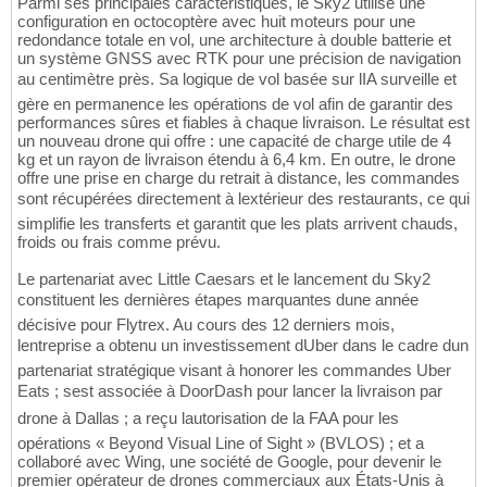
Parmi ses principales caractéristiques, le Sky2 utilise une
configuration en octocoptère avec huit moteurs pour une
redondance totale en vol, une architecture à double batterie et
un système GNSS avec RTK pour une précision de navigation
au centimètre près. Sa logique de vol basée sur lIA surveille et
gère en permanence les opérations de vol afin de garantir des
performances sûres et fiables à chaque livraison. Le résultat est
un nouveau drone qui offre : une capacité de charge utile de 4
kg et un rayon de livraison étendu à 6,4 km. En outre, le drone
offre une prise en charge du retrait à distance, les commandes
sont récupérées directement à lextérieur des restaurants, ce qui
simplifie les transferts et garantit que les plats arrivent chauds,
froids ou frais comme prévu.
Le partenariat avec Little Caesars et le lancement du Sky2
constituent les dernières étapes marquantes dune année
décisive pour Flytrex. Au cours des 12 derniers mois,
lentreprise a obtenu un investissement dUber dans le cadre dun
partenariat stratégique visant à honorer les commandes Uber
Eats ; sest associée à DoorDash pour lancer la livraison par
drone à Dallas ; a reçu lautorisation de la FAA pour les
opérations « Beyond Visual Line of Sight » (BVLOS) ; et a
collaboré avec Wing, une société de Google, pour devenir le
premier opérateur de drones commerciaux aux États-Unis à