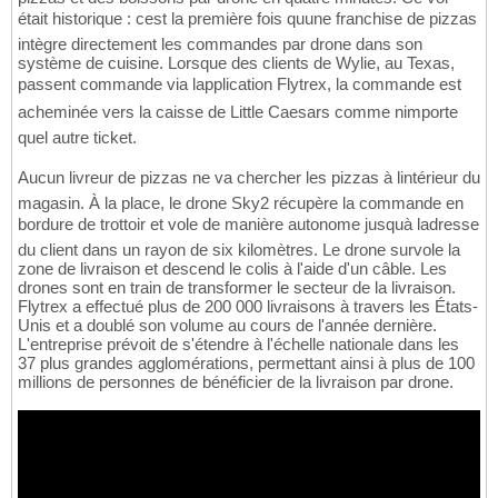
était historique : cest la première fois quune franchise de pizzas
intègre directement les commandes par drone dans son
système de cuisine. Lorsque des clients de Wylie, au Texas,
passent commande via lapplication Flytrex, la commande est
acheminée vers la caisse de Little Caesars comme nimporte
quel autre ticket.
Aucun livreur de pizzas ne va chercher les pizzas à lintérieur du
magasin. À la place, le drone Sky2 récupère la commande en
bordure de trottoir et vole de manière autonome jusquà ladresse
du client dans un rayon de six kilomètres. Le drone survole la
zone de livraison et descend le colis à l'aide d'un câble. Les
drones sont en train de transformer le secteur de la livraison.
Flytrex a effectué plus de 200 000 livraisons à travers les États-
Unis et a doublé son volume au cours de l'année dernière.
L'entreprise prévoit de s'étendre à l'échelle nationale dans les
37 plus grandes agglomérations, permettant ainsi à plus de 100
millions de personnes de bénéficier de la livraison par drone.