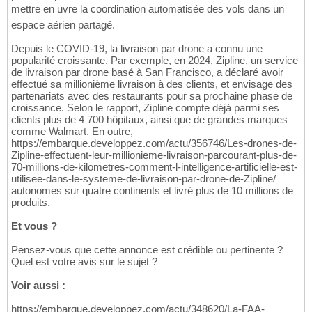
mettre en uvre la coordination automatisée des vols dans un
espace aérien partagé.
Depuis le COVID-19, la livraison par drone a connu une
popularité croissante. Par exemple, en 2024, Zipline, un service
de livraison par drone basé à San Francisco, a déclaré avoir
effectué sa millionième livraison à des clients, et envisage des
partenariats avec des restaurants pour sa prochaine phase de
croissance. Selon le rapport, Zipline compte déjà parmi ses
clients plus de 4 700 hôpitaux, ainsi que de grandes marques
comme Walmart. En outre,
https://embarque.developpez.com/actu/356746/Les-drones-de-
Zipline-effectuent-leur-millionieme-livraison-parcourant-plus-de-
70-millions-de-kilometres-comment-l-intelligence-artificielle-est-
utilisee-dans-le-systeme-de-livraison-par-drone-de-Zipline/
autonomes sur quatre continents et livré plus de 10 millions de
produits.
Et vous ?
Pensez-vous que cette annonce est crédible ou pertinente ?
Quel est votre avis sur le sujet ?
Voir aussi :
https://embarque.developpez.com/actu/348620/La-FAA-