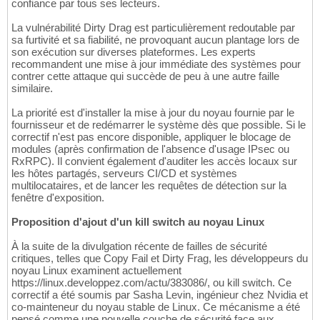
confiance par tous ses lecteurs.
La vulnérabilité Dirty Drag est particulièrement redoutable par
sa furtivité et sa fiabilité, ne provoquant aucun plantage lors de
son exécution sur diverses plateformes. Les experts
recommandent une mise à jour immédiate des systèmes pour
contrer cette attaque qui succède de peu à une autre faille
similaire.
La priorité est d'installer la mise à jour du noyau fournie par le
fournisseur et de redémarrer le système dès que possible. Si le
correctif n'est pas encore disponible, appliquer le blocage de
modules (après confirmation de l'absence d'usage IPsec ou
RxRPC). Il convient également d'auditer les accès locaux sur
les hôtes partagés, serveurs CI/CD et systèmes
multilocataires, et de lancer les requêtes de détection sur la
fenêtre d'exposition.
Proposition d'ajout d'un kill switch au noyau Linux
À la suite de la divulgation récente de failles de sécurité
critiques, telles que Copy Fail et Dirty Frag, les développeurs du
noyau Linux examinent actuellement
https://linux.developpez.com/actu/383086/, ou kill switch. Ce
correctif a été soumis par Sasha Levin, ingénieur chez Nvidia et
co-mainteneur du noyau stable de Linux. Ce mécanisme a été
pensé comme une nouvelle couche de sécurité face aux