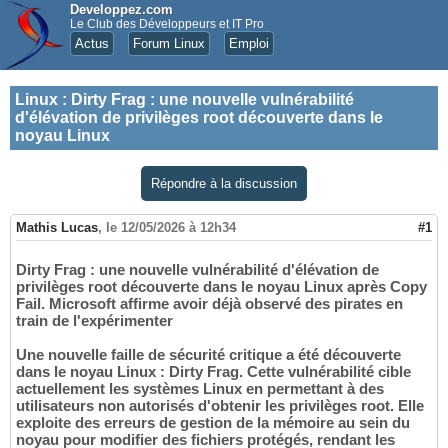
Developpez.com
Le Club des Développeurs et IT Pro
Actus
Forum Linux
Emploi
Linux
:
Dirty Frag : une nouvelle vulnérabilité
d'élévation de privilèges root découverte dans le
noyau Linux
Répondre à la discussion
Mathis Lucas
,
le 12/05/2026 à 12h34
#1
Dirty Frag : une nouvelle vulnérabilité d'élévation de
privilèges root découverte dans le noyau Linux après Copy
Fail. Microsoft affirme avoir déjà observé des pirates en
train de l'expérimenter
Une nouvelle faille de sécurité critique a été découverte
dans le noyau Linux : Dirty Frag. Cette vulnérabilité cible
actuellement les systèmes Linux en permettant à des
utilisateurs non autorisés d'obtenir les privilèges root. Elle
exploite des erreurs de gestion de la mémoire au sein du
noyau pour modifier des fichiers protégés, rendant les