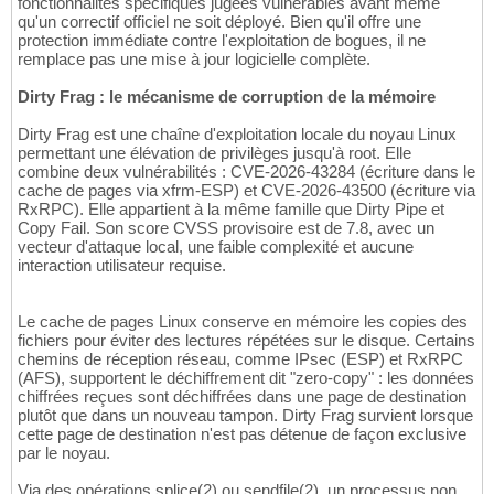
fonctionnalités spécifiques jugées vulnérables avant même
qu'un correctif officiel ne soit déployé. Bien qu'il offre une
protection immédiate contre l'exploitation de bogues, il ne
remplace pas une mise à jour logicielle complète.
Dirty Frag : le mécanisme de corruption de la mémoire
Dirty Frag est une chaîne d'exploitation locale du noyau Linux
permettant une élévation de privilèges jusqu'à root. Elle
combine deux vulnérabilités : CVE-2026-43284 (écriture dans le
cache de pages via xfrm-ESP) et CVE-2026-43500 (écriture via
RxRPC). Elle appartient à la même famille que Dirty Pipe et
Copy Fail. Son score CVSS provisoire est de 7.8, avec un
vecteur d'attaque local, une faible complexité et aucune
interaction utilisateur requise.
Le cache de pages Linux conserve en mémoire les copies des
fichiers pour éviter des lectures répétées sur le disque. Certains
chemins de réception réseau, comme IPsec (ESP) et RxRPC
(AFS), supportent le déchiffrement dit "zero-copy" : les données
chiffrées reçues sont déchiffrées dans une page de destination
plutôt que dans un nouveau tampon. Dirty Frag survient lorsque
cette page de destination n'est pas détenue de façon exclusive
par le noyau.
Via des opérations splice(2) ou sendfile(2), un processus non