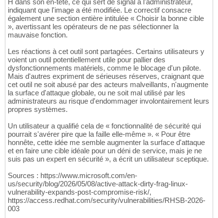
H dans son en-tête, ce qui sert de signal à l'administrateur,
indiquant que l'image a été modifiée. Le correctif consacre
également une section entière intitulée « Choisir la bonne cible
», avertissant les opérateurs de ne pas sélectionner la
mauvaise fonction.
Les réactions à cet outil sont partagées. Certains utilisateurs y
voient un outil potentiellement utile pour pallier des
dysfonctionnements matériels, comme le blocage d'un pilote.
Mais d'autres expriment de sérieuses réserves, craignant que
cet outil ne soit abusé par des acteurs malveillants, n'augmente
la surface d'attaque globale, ou ne soit mal utilisé par les
administrateurs au risque d'endommager involontairement leurs
propres systèmes.
Un utilisateur a qualifié cela de « fonctionnalité de sécurité qui
pourrait s'avérer pire que la faille elle-même ». « Pour être
honnête, cette idée me semble augmenter la surface d'attaque
et en faire une cible idéale pour un déni de service, mais je ne
suis pas un expert en sécurité », a écrit un utilisateur sceptique.
Sources : https://www.microsoft.com/en-
us/security/blog/2026/05/08/active-attack-dirty-frag-linux-
vulnerability-expands-post-compromise-risk/,
https://access.redhat.com/security/vulnerabilities/RHSB-2026-
003