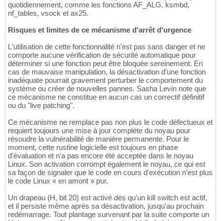
quotidiennement, comme les fonctions AF_ALG, ksmbd,
nf_tables, vsock et ax25.
Risques et limites de ce mécanisme d'arrêt d'urgence
L'utilisation de cette fonctionnalité n'est pas sans danger et ne
comporte aucune vérification de sécurité automatique pour
déterminer si une fonction peut être bloquée sereinement. En
cas de mauvaise manipulation, la désactivation d'une fonction
inadéquate pourrait gravement perturber le comportement du
système ou créer de nouvelles pannes. Sasha Levin note que
ce mécanisme ne constitue en aucun cas un correctif définitif
ou du "live patching".
Ce mécanisme ne remplace pas non plus le code défectueux et
requiert toujours une mise à jour complète du noyau pour
résoudre la vulnérabilité de manière permanente. Pour le
moment, cette rustine logicielle est toujours en phase
d'évaluation et n'a pas encore été acceptée dans le noyau
Linux. Son activation corrompt également le noyau, ce qui est
sa façon de signaler que le code en cours d'exécution n'est plus
le code Linux « en amont » pur.
Un drapeau (H, bit 20) est activé dès qu'un kill switch est actif,
et il persiste même après sa désactivation, jusqu'au prochain
redémarrage. Tout plantage survenant par la suite comporte un