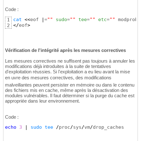
Code :
cat
<<
eof 
|
=
""
sudo
=
""
tee
=
""
etc
=
""
 modprobe
1
</
eof
>
2
Vérification de l'intégrité après les mesures correctives
Les mesures correctives ne suffisent pas toujours à annuler les
modifications déjà introduites à la suite de tentatives
d'exploitation réussies. Si l'exploitation a eu lieu avant la mise
en uvre des mesures correctives, des modifications
malveillantes peuvent persister en mémoire ou dans le contenu
des fichiers mis en cache, même après la désactivation des
modules vulnérables. Il faut déterminer si la purge du cache est
appropriée dans leur environnement.
Code :
echo
3
|
sudo
tee
/
proc
/
sys
/
vm
/
drop_caches