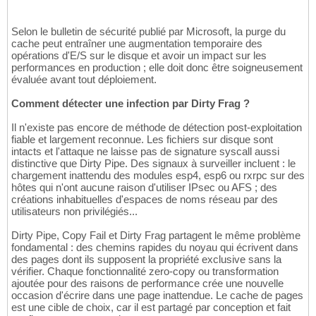
Selon le bulletin de sécurité publié par Microsoft, la purge du
cache peut entraîner une augmentation temporaire des
opérations d'E/S sur le disque et avoir un impact sur les
performances en production ; elle doit donc être soigneusement
évaluée avant tout déploiement.
Comment détecter une infection par Dirty Frag ?
Il n'existe pas encore de méthode de détection post-exploitation
fiable et largement reconnue. Les fichiers sur disque sont
intacts et l'attaque ne laisse pas de signature syscall aussi
distinctive que Dirty Pipe. Des signaux à surveiller incluent : le
chargement inattendu des modules esp4, esp6 ou rxrpc sur des
hôtes qui n'ont aucune raison d'utiliser IPsec ou AFS ; des
créations inhabituelles d'espaces de noms réseau par des
utilisateurs non privilégiés...
Dirty Pipe, Copy Fail et Dirty Frag partagent le même problème
fondamental : des chemins rapides du noyau qui écrivent dans
des pages dont ils supposent la propriété exclusive sans la
vérifier. Chaque fonctionnalité zero-copy ou transformation
ajoutée pour des raisons de performance crée une nouvelle
occasion d'écrire dans une page inattendue. Le cache de pages
est une cible de choix, car il est partagé par conception et fait