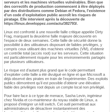
serveurs et les machines virtuelles vulnérables. Bien que
des correctifs de production commencent à être déployés
par des distributions comme Debian et Fedora, l'existence
d'un code d'exploitation public accroît les risques de
piratage. Elle intervient après la découverte de
https://linux.developpez.com/actu/382793/.
Linux est confronté à une nouvelle faille critique appelée Dirty
Frag, marquant la deuxième faille majeure découverte en
l'espace de deux semaines. Cette faille de sécurité donne la
possibilité à des utilisateurs disposant de faibles privilèges, y
compris ceux utilisant des machines virtuelles (VM), d'obtenir
un contrôle total (accès root) sur les serveurs. Cette situation
est particulièrement risquée pour les environnements partagés
par plusieurs utilisateurs.
Le risque est d'autant plus grand que le code permettant
d'exploiter cette faille a été divulgué en ligne et que Microsoft a
déjà observé des pirates en train de l'expérimenter. Des exploits
publics démontrent qu'il est possible d'obtenir une élévation
fiable des privilèges root depuis un compte local non privilégié.
Pour faire face à ce type de menace, Sasha Levin, ingénieur
chez Nvidia et co-mainteneur du noyau stable de Linux, a
proposé d'intégrer un kill switch. Cet outil permettrait aux
administrateurs de désactiver instantanément des