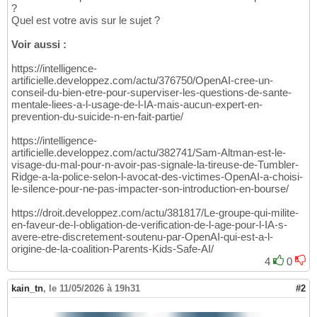
?
Quel est votre avis sur le sujet ?
Voir aussi :
https://intelligence-
artificielle.developpez.com/actu/376750/OpenAI-cree-un-
conseil-du-bien-etre-pour-superviser-les-questions-de-sante-
mentale-liees-a-l-usage-de-l-IA-mais-aucun-expert-en-
prevention-du-suicide-n-en-fait-partie/
https://intelligence-
artificielle.developpez.com/actu/382741/Sam-Altman-est-le-
visage-du-mal-pour-n-avoir-pas-signale-la-tireuse-de-Tumbler-
Ridge-a-la-police-selon-l-avocat-des-victimes-OpenAI-a-choisi-
le-silence-pour-ne-pas-impacter-son-introduction-en-bourse/
https://droit.developpez.com/actu/381817/Le-groupe-qui-milite-
en-faveur-de-l-obligation-de-verification-de-l-age-pour-l-IA-s-
avere-etre-discretement-soutenu-par-OpenAI-qui-est-a-l-
origine-de-la-coalition-Parents-Kids-Safe-AI/
4
0
kain_tn
,
le 11/05/2026 à 19h31
#2