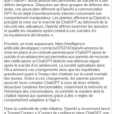
que ChatGPT aurait poussé des personnes au suicide et à des
délires dangereux. Déposées par deux groupes de défense des
droits, ces poursuites affirment qu'OpenAI a commercialisé
GPT-4o en dépit d'avertissements internes concernant son
comportement manipulateur. Les plaintes affirment qu'OpenAI a
précipité la mise sur le marché de ChatGPT au détriment de la
sécurité des utilisateurs. OpenAI affirme examiner les dossiers
et qualifie les situations ayant conduit à ces suicides d'«
incroyablement déchirantes ».
Pourtant, un mois auparavant, https://intelligence-
artificielle.developpez.com/actu/375374/OpenAI-annonce-la-
mise-en-place-d-un-controle-parental-pour-ChatGPT-apres-le-
suicide-d-un-adolescent-qui-permettra-aux-parents-de-recevoir-
des-notifications-si-ChatGPT-detecte-une-detresse-aigue/
après le suicide d'un adolescent. La société spécialisée dans
l'IA a annoncé ces changements alors que les inquiétudes
grandissent quant à l'impact des chatbots sur la santé mentale
des jeunes. Grâce à ces changements, les parents pourront
associer leurs comptes ChatGPT à ceux de leurs enfants,
désactiver certaines fonctionnalités, notamment la mémoire et
l'historique des conversations, et contrôler la manière dont le
chatbot répond aux questions grâce à des « règles de
comportement adaptées à l'âge ».
Dans la continuité de cette initiative, OpenAI a récemment lancé
« Trusted Contact » (Contact de confiance) dans ChatGPT, une