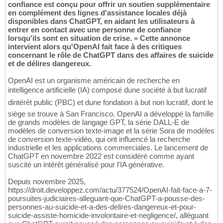
confiance est conçu pour offrir un soutien supplémentaire
en complément des lignes d'assistance locales déjà
disponibles dans ChatGPT, en aidant les utilisateurs à
entrer en contact avec une personne de confiance
lorsqu'ils sont en situation de crise. » Cette annonce
intervient alors qu'OpenAI fait face à des critiques
concernant le rôle de ChatGPT dans des affaires de suicide
et de délires dangereux.
OpenAI est un organisme américain de recherche en
intelligence artificielle (IA) composé dune société à but lucratif
dintérêt public (PBC) et dune fondation à but non lucratif, dont le
siège se trouve à San Francisco. OpenAI a développé la famille
de grands modèles de langage GPT, la série DALL-E de
modèles de conversion texte-image et la série Sora de modèles
de conversion texte-vidéo, qui ont influencé la recherche
industrielle et les applications commerciales. Le lancement de
ChatGPT en novembre 2022 est considéré comme ayant
suscité un intérêt généralisé pour l'IA générative.
Depuis novembre 2025,
https://droit.developpez.com/actu/377524/OpenAI-fait-face-a-7-
poursuites-judiciaires-alleguant-que-ChatGPT-a-pousse-des-
personnes-au-suicide-et-a-des-delires-dangereux-et-pour-
suicide-assiste-homicide-involontaire-et-negligence/, alléguant