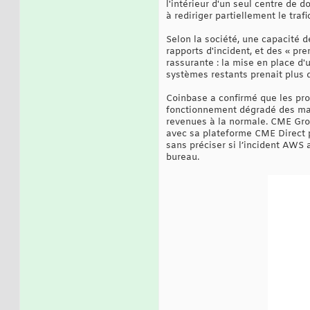
l'intérieur d'un seul centre de 
à rediriger partiellement le traf
Selon la société, une capacité 
rapports d'incident, et des « pr
rassurante : la mise en place d
systèmes restants prenait plus 
Coinbase a confirmé que les pro
fonctionnement dégradé des marc
revenues à la normale. CME Gro
avec sa plateforme CME Direct p
sans préciser si l’incident AWS
bureau.