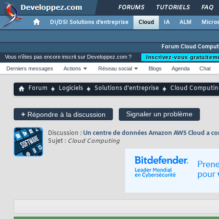
FORUMS
TUTORIELS
FAQ
DI/DSI Solutions d'entreprise
Cloud
IA
ALM
Micros
Forum Cloud Comput
Vous n'êtes pas encore inscrit sur Developpez.com ?
Inscrivez-vous gratuitem
Derniers messages
Actions
Réseau social
Blogs
Agenda
Chat
Forum
Logiciels
Solutions d'entreprise
Cloud Computin
+
Signaler un problème
Répondre à la discussion
Discussion :
Un centre de données Amazon AWS Cloud a co
Sujet :
Cloud Computing