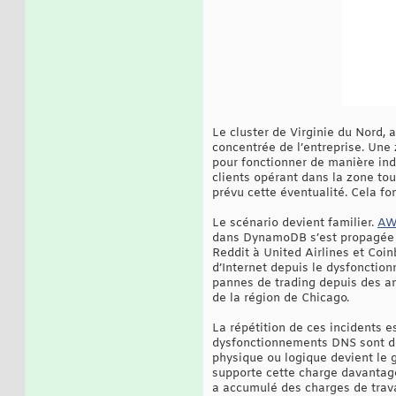
Le cluster de Virginie du Nord, 
concentrée de l’entreprise. Une
pour fonctionner de manière ind
clients opérant dans la zone tou
prévu cette éventualité. Cela fon
Le scénario devient familier.
AWS
dans DynamoDB s’est propagée en
Reddit à United Airlines et Coin
d’Internet depuis le dysfonctio
pannes de trading depuis des a
de la région de Chicago.
La répétition de ces incidents es
dysfonctionnements DNS sont de
physique ou logique devient le g
supporte cette charge davantage
a accumulé des charges de trava