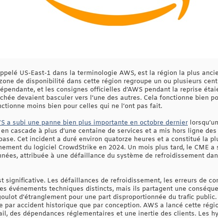
appelé US-East-1 dans la terminologie AWS, est la région la plus ancien
 zone de disponibilité dans cette région regroupe un ou plusieurs ce
épendante, et les consignes officielles d’AWS pendant la reprise éta
chée devaient basculer vers l’une des autres. Cela fonctionne bien po
ctionne moins bien pour celles qui ne l’ont pas fait.
 a subi une panne bien plus importante en octobre dernier
lorsqu’un
 cascade à plus d’une centaine de services et a mis hors ligne des
base. Cet incident a duré environ quatorze heures et a constitué la pl
nnement du logiciel CrowdStrike en 2024. Un mois plus tard, le CME a 
nnées, attribuée à une défaillance du système de refroidissement d
t significative. Les défaillances de refroidissement, les erreurs de con
s événements techniques distincts, mais ils partagent une conséque
oulot d’étranglement pour une part disproportionnée du trafic public.
 par accident historique que par conception. AWS a lancé cette régio
il, des dépendances réglementaires et une inertie des clients. Les h