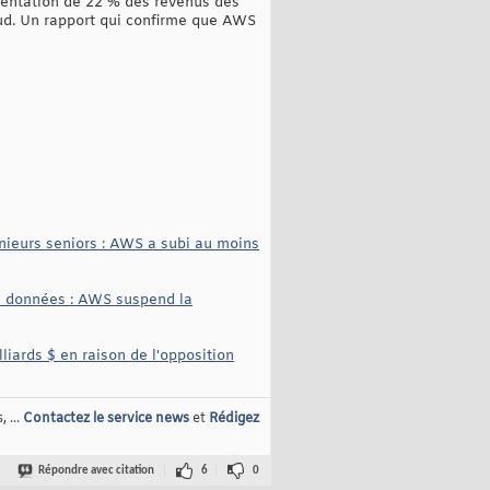
gmentation de 22 % des revenus des
oud. Un rapport qui confirme que AWS
énieurs seniors : AWS a subi au moins
e données : AWS suspend la
iards $ en raison de l'opposition
 ...
Contactez le service news
et
Rédigez
Répondre avec citation
6
0