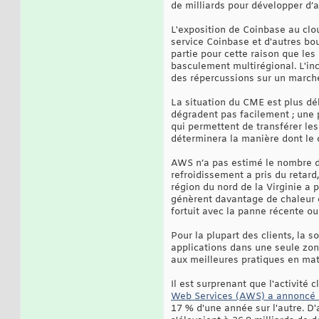
de milliards pour développer d’
L'exposition de Coinbase au clo
service Coinbase et d'autres bou
partie pour cette raison que le
basculement multirégional. L'in
des répercussions sur un marché
La situation du CME est plus dé
dégradent pas facilement ; une 
qui permettent de transférer le
déterminera la manière dont le d
AWS n’a pas estimé le nombre d
refroidissement a pris du retard
région du nord de la Virginie a 
génèrent davantage de chaleur et
fortuit avec la panne récente ou
Pour la plupart des clients, la 
applications dans une seule zon
aux meilleures pratiques en mat
Il est surprenant que l'activité 
Web Services (AWS) a annoncé un
17 % d'une année sur l'autre. D'