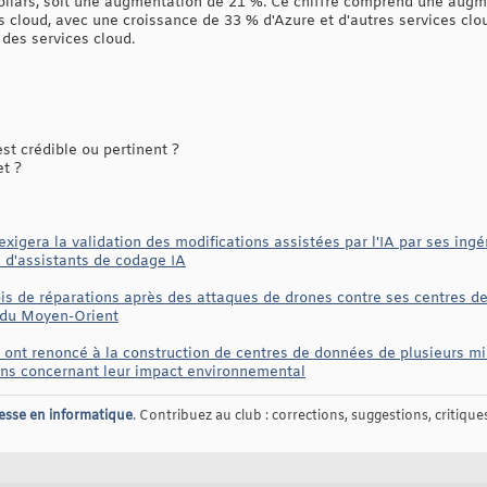
 dollars, soit une augmentation de 21 %. Ce chiffre comprend une au
es cloud, avec une croissance de 33 % d'Azure et d'autres services cl
des services cloud.
t crédible ou pertinent ?
et ?
xigera la validation des modifications assistées par l'IA par ses ing
on d'assistants de codage IA
s de réparations après des attaques de drones contre ses centres d
d du Moyen-Orient
ont renoncé à la construction de centres de données de plusieurs mill
ions concernant leur impact environnemental
esse en informatique
. Contribuez au club : corrections, suggestions, critiques,