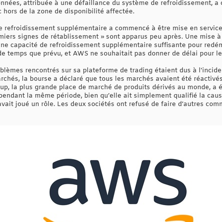
données, attribuée à une défaillance du système de refroidissement, a 
ic hors de la zone de disponibilité affectée.
de refroidissement supplémentaire a commencé à être mise en servic
emiers signes de rétablissement » sont apparus peu après. Une mise à 
'une capacité de refroidissement supplémentaire suffisante pour redém
de temps que prévu, et AWS ne souhaitait pas donner de délai pour l
blèmes rencontrés sur sa plateforme de trading étaient dus à l'incid
hés, la bourse a déclaré que tous les marchés avaient été réactivés 
up, la plus grande place de marché de produits dérivés au monde, a
endant la même période, bien qu’elle ait simplement qualifié la cau
 avait joué un rôle. Les deux sociétés ont refusé de faire d’autres c