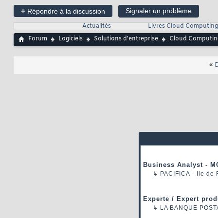
+
Signaler un problème
Répondre à la discussion
Actualités
Livres Cloud Computing
Forum
Logiciels
Solutions d'entreprise
Cloud Computin
«
D
Business Analyst - M
↳
PACIFICA
- Ile de
Experte / Expert prod
↳
LA BANQUE POST