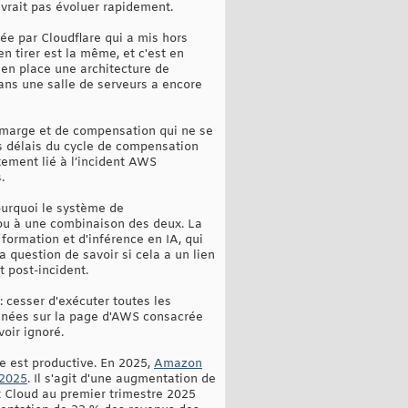
evrait pas évoluer rapidement.
ée par Cloudflare qui a mis hors
n tirer est la même, et c'est en
 en place une architecture de
ans une salle de serveurs a encore
 marge et de compensation qui ne se
s délais du cycle de compensation
tement lié à l’incident AWS
.
ourquoi le système de
s ou à une combinaison des deux. La
formation et d'inférence en IA, qui
a question de savoir si cela a un lien
t post-incident.
 cesser d'exécuter toutes les
années sur la page d'AWS consacrée
oir ignoré.
le est productive. En 2025,
Amazon
 2025
. Il s'agit d'une augmentation de
nt Cloud au premier trimestre 2025