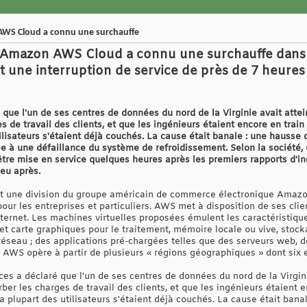
WS Cloud a connu une surchauffe
Amazon AWS Cloud a connu une surchauffe dans u
t une interruption de service de près de 7 heures
ue l'un de ses centres de données du nord de la Virginie avait atte
s de travail des clients, et que les ingénieurs étaient encore en trai
tilisateurs s'étaient déjà couchés. La cause était banale : une hausse 
ée à une défaillance du système de refroidissement. Selon la société,
e mise en service quelques heures après les premiers rapports d'inc
eu après.
une division du groupe américain de commerce électronique Amazon,
r les entreprises et particuliers. AWS met à disposition de ses clien
ternet. Les machines virtuelles proposées émulent les caractéristique
et carte graphiques pour le traitement, mémoire locale ou vive, stock
 réseau ; des applications pré-chargées telles que des serveurs web, 
tc. AWS opère à partir de plusieurs « régions géographiques » dont si
 a déclaré que l'un de ses centres de données du nord de la Virgini
er les charges de travail des clients, et que les ingénieurs étaient e
a plupart des utilisateurs s'étaient déjà couchés. La cause était ban