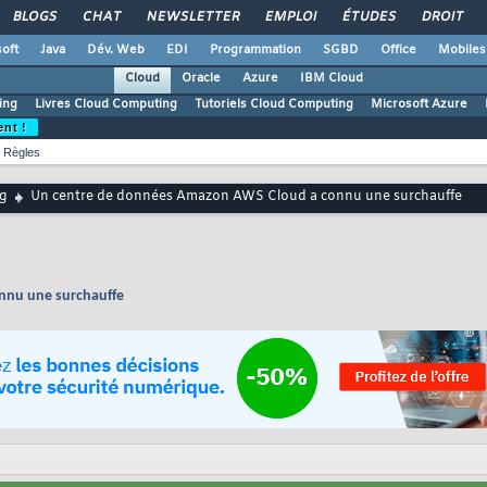
BLOGS
CHAT
NEWSLETTER
EMPLOI
ÉTUDES
DROIT
oft
Java
Dév. Web
EDI
Programmation
SGBD
Office
Mobiles
Cloud
Oracle
Azure
IBM Cloud
ing
Livres Cloud Computing
Tutoriels Cloud Computing
Microsoft Azure
ent !
Règles
g
Un centre de données Amazon AWS Cloud a connu une surchauffe
nnu une surchauffe