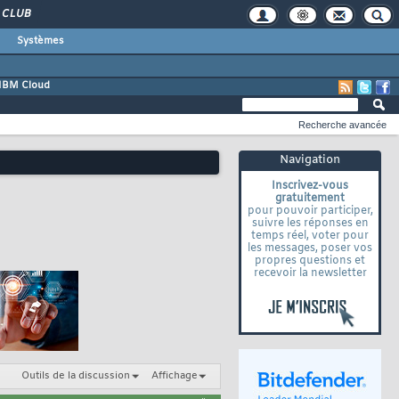
CLUB
Systèmes
IBM Cloud
Recherche avancée
Navigation
Inscrivez-vous
gratuitement
pour pouvoir participer,
suivre les réponses en
temps réel, voter pour
les messages, poser vos
propres questions et
recevoir la newsletter
Outils de la discussion
Affichage