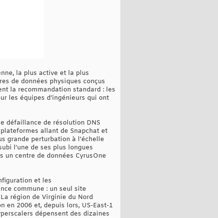
ne, la plus active et la plus
ntres de données physiques conçus
ient la recommandation standard : les
ur les équipes d’ingénieurs qui ont
e défaillance de résolution DNS
 plateformes allant de Snapchat et
us grande perturbation à l’échelle
subi l’une de ses plus longues
ans un centre de données CyrusOne
figuration et les
nce commune : un seul site
 La région de Virginie du Nord
n en 2006 et, depuis lors, US-East-1
yperscalers dépensent des dizaines