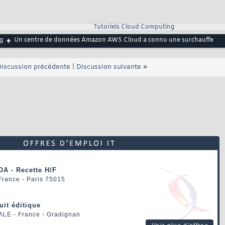
Tutoriels Cloud Computing
g
Un centre de données Amazon AWS Cloud a connu une surchauffe
iscussion précédente
|
Discussion suivante
»
OA - Recette H/F
 France - Paris 75015
uit éditique
ALE
- France - Gradignan