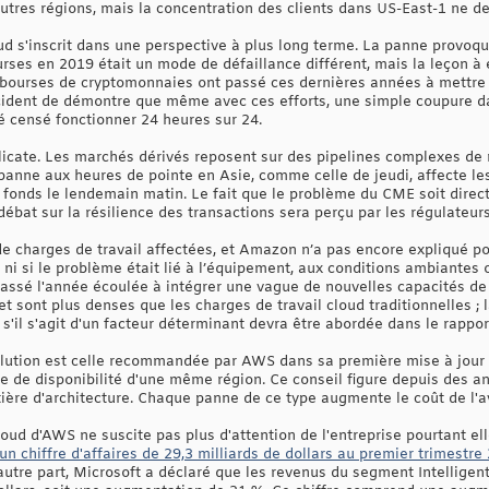
autres régions, mais la concentration des clients dans US-East-1 ne d
ud s'inscrit dans une perspective à plus long terme. La panne provoqu
rses en 2019 était un mode de défaillance différent, mais la leçon à e
s bourses de cryptomonnaies ont passé ces dernières années à mettre
cident de démontre que même avec ces efforts, une simple coupure d
 censé fonctionner 24 heures sur 24.
licate. Les marchés dérivés reposent sur des pipelines complexes de
panne aux heures de pointe en Asie, comme celle de jeudi, affecte le
s fonds le lendemain matin. Le fait que le problème du CME soit direc
ébat sur la résilience des transactions sera perçu par les régulateurs
e charges de travail affectées, et Amazon n’a pas encore expliqué p
, ni si le problème était lié à l’équipement, aux conditions ambiante
passé l'année écoulée à intégrer une vague de nouvelles capacités de 
 sont plus denses que les charges de travail cloud traditionnelles ; l
 s'il s'agit d'un facteur déterminant devra être abordée dans le rappor
solution est celle recommandée par AWS dans sa première mise à jour :
e de disponibilité d'une même région. Ce conseil figure depuis des 
ière d'architecture. Chaque panne de ce type augmente le coût de l'av
cloud d'AWS ne suscite pas plus d'attention de l'entreprise pourtant el
 chiffre d'affaires de 29,3 milliards de dollars au premier trimestre
autre part, Microsoft a déclaré que les revenus du segment Intellige