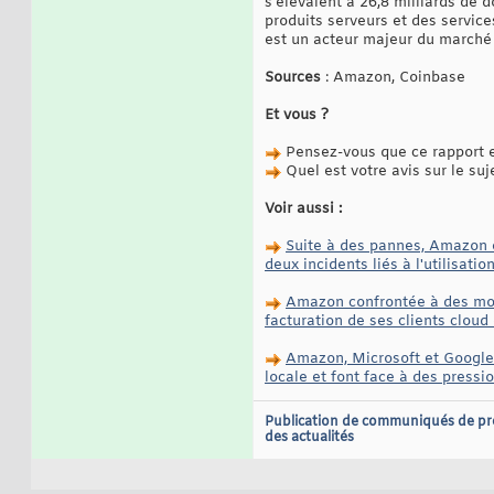
s'élevaient à 26,8 milliards de
produits serveurs et des servic
est un acteur majeur du marché 
Sources
: Amazon, Coinbase
Et vous ?
Pensez-vous que ce rapport es
Quel est votre avis sur le suj
Voir aussi :
Suite à des pannes, Amazon e
deux incidents liés à l'utilisati
Amazon confrontée à des moi
facturation de ses clients clou
Amazon, Microsoft et Google 
locale et font face à des press
Publication de communiqués de pr
des actualités