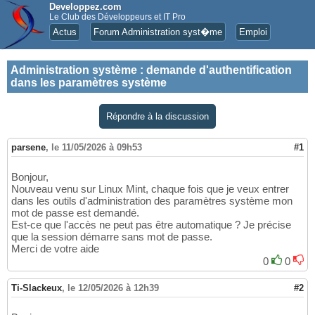
Developpez.com
Le Club des Développeurs et IT Pro
Actus
Forum Administration syst�me
Emploi
Administration système
:
demande d'authentification
dans les paramètres système
Répondre à la discussion
parsene
,
le 11/05/2026 à 09h53
#1
Bonjour,
Nouveau venu sur Linux Mint, chaque fois que je veux entrer
dans les outils d'administration des paramètres système mon
mot de passe est demandé.
Est-ce que l'accès ne peut pas être automatique ? Je précise
que la session démarre sans mot de passe.
Merci de votre aide
0
0
Ti-Slackeux
,
le 12/05/2026 à 12h39
#2