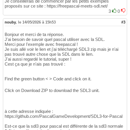
Je conseillerais de commencer par les petits exemples
proposés sur ce site : https://freepascal-meets-sdl.net/
3
0
nouby
,
le 14/05/2026 à 15h53
#3
Bonjour et merci de ta réponse.
J'ai besoin de savoir quel pascal utiliser avec la SDL.
Merci pour l'exemple avec freepascal !
Je suis allé voir le lien et j'ai téléchargé SDL3 zip mais je n'ai
pas trouvé autre chose que la SDL dans le lien.
J'ai aussi regardé le tutorial, super !
Cest ça que je n'ais pas trouvé :
Find the green button < > Code and click on it.
Click on Download ZIP to download the SDL3 unit.
à cette adresse indiquée :
https://github.com/PascalGameDevelopment/SDL3-for-Pascal
Est-ce que la sdl3 pour pascal est différente de la sdl3 normale