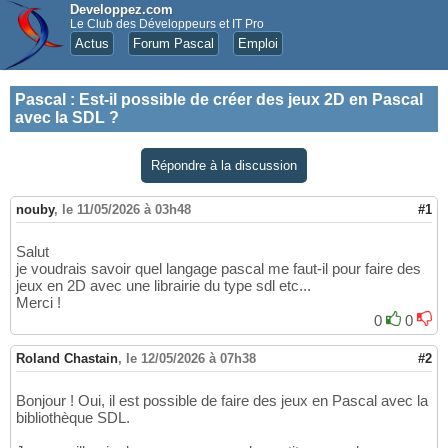
Developpez.com
Le Club des Développeurs et IT Pro
Actus
Forum Pascal
Emploi
Pascal
:
Est-il possible de créer des jeux 2D en Pascal
avec la SDL ?
Répondre à la discussion
nouby
,
le 11/05/2026 à 03h48
#1
Salut
je voudrais savoir quel langage pascal me faut-il pour faire des
jeux en 2D avec une librairie du type sdl etc...
Merci !
0
0
Roland Chastain
,
le 12/05/2026 à 07h38
#2
Bonjour ! Oui, il est possible de faire des jeux en Pascal avec la
bibliothèque SDL.