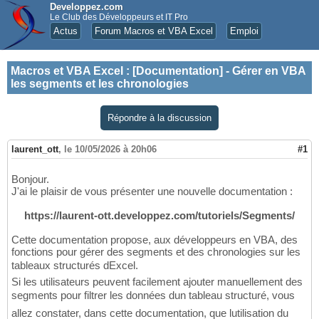
Developpez.com
Le Club des Développeurs et IT Pro
Actus
Forum Macros et VBA Excel
Emploi
Macros et VBA Excel
:
[Documentation] - Gérer en VBA
les segments et les chronologies
Répondre à la discussion
laurent_ott
,
le 10/05/2026 à 20h06
#1
Bonjour.
J'ai le plaisir de vous présenter une nouvelle documentation :
https://laurent-ott.developpez.com/tutoriels/Segments/
Cette documentation propose, aux développeurs en VBA, des
fonctions pour gérer des segments et des chronologies sur les
tableaux structurés dExcel.
Si les utilisateurs peuvent facilement ajouter manuellement des
segments pour filtrer les données dun tableau structuré, vous
allez constater, dans cette documentation, que lutilisation du