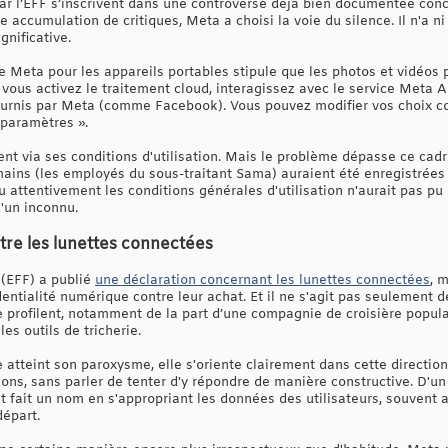
r l’EFF s’inscrivent dans une controverse déjà bien documentée con
 accumulation de critiques, Meta a choisi la voie du silence. Il n'a n
gnificative.
de Meta pour les appareils portables stipule que les photos et vidéos
vous activez le traitement cloud, interagissez avec le service Meta A
ournis par Meta (comme Facebook). Vous pouvez modifier vos choix co
paramètres ».
t via ses conditions d'utilisation. Mais le problème dépasse ce cadr
ns (les employés du sous-traitant Sama) auraient été enregistrées a
 attentivement les conditions générales d'utilisation n'aurait pas p
'un inconnu.
tre les lunettes connectées
 (EFF) a publié
une déclaration concernant les lunettes connectées
, 
entialité numérique contre leur achat. Et il ne s'agit pas seulement 
e profilent, notamment de la part d’une compagnie de croisière popula
les outils de tricherie.
e atteint son paroxysme, elle s'oriente clairement dans cette directio
ons, sans parler de tenter d'y répondre de manière constructive. D'un 
st fait un nom en s'appropriant les données des utilisateurs, souvent
départ.