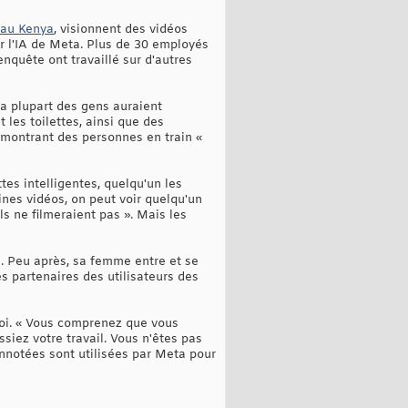
 au Kenya
, visionnent des vidéos
r l'IA de Meta. Plus de 30 employés
nquête ont travaillé sur d'autres
a plupart des gens auraient
les toilettes, ainsi que des
 montrant des personnes en train «
tes intelligentes, quelqu'un les
ines vidéos, on peut voir quelqu'un
ils ne filmeraient pas ». Mais les
e. Peu après, sa femme entre et se
 partenaires des utilisateurs des
ploi. « Vous comprenez que vous
iez votre travail. Vous n'êtes pas
nnotées sont utilisées par Meta pour