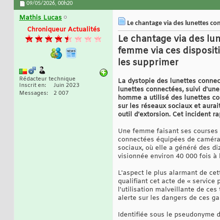
09/05/2026,
00h20
Mathis Lucas
Le chantage via des lunettes con
Chroniqueur Actualités
Le chantage via des lu
femme via ces dispositi
les supprimer
Rédacteur technique
La dystopie des lunettes connec
Inscrit en
Juin 2023
lunettes connectées, suivi d'un
Messages
2 007
homme a utilisé des lunettes co
sur les réseaux sociaux et aura
outil d'extorsion. Cet incident r
Une femme faisant ses courses 
connectées équipées de caméras.
sociaux, où elle a généré des d
visionnée environ 40 000 fois à 
L'aspect le plus alarmant de cett
qualifiant cet acte de « service
l'utilisation malveillante de ce
alerte sur les dangers de ces ga
Identifiée sous le pseudonyme d'A