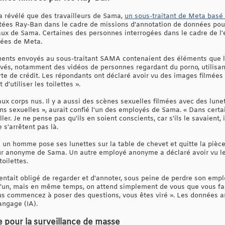
a révélé que des travailleurs de Sama,
un sous-traitant de Meta basé
tées Ray-Ban dans le cadre de missions d'annotation de données pou
aux de Sama. Certaines des personnes interrogées dans le cadre de l'e
tées de Meta.
ements envoyés au sous-traitant SAMA contenaient des éléments que l
vés, notamment des vidéos de personnes regardant du porno, utilisant 
rte de crédit. Les répondants ont déclaré avoir vu des images filmées
d'utiliser les toilettes ».
ux corps nus. Il y a aussi des scènes sexuelles filmées avec des lunet
ons sexuelles », aurait confié l'un des employés de Sama. « Dans certa
ler. Je ne pense pas qu'ils en soient conscients, car s'ils le savaient, 
 s'arrêtent pas là.
e un homme pose ses lunettes sur la table de chevet et quitte la pièc
eur anonyme de Sama. Un autre employé anonyme a déclaré avoir vu les
oilettes.
 sentait obligé de regarder et d'annoter, sous peine de perdre son em
u'un, mais en même temps, on attend simplement de vous que vous fass
us commencez à poser des questions, vous êtes viré ». Les données a
angage (IA).
e pour la surveillance de masse