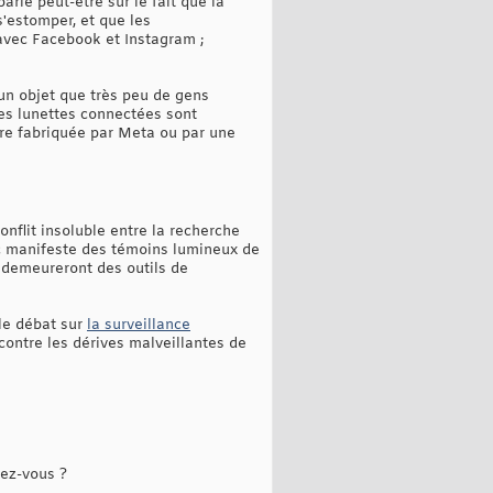
rie peut-être sur le fait que la
'estomper, et que les
avec Facebook et Instagram ;
 un objet que très peu de gens
es lunettes connectées sont
aire fabriquée par Meta ou par une
nflit insoluble entre la recherche
hec manifeste des témoins lumineux de
s demeureront des outils de
 le débat sur
la surveillance
 contre les dérives malveillantes de
sez-vous ?