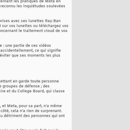
cernant les pratiques de Meta en
i reconnu les inquiétudes soulevées
 prises avec ses lunettes Ray-Ban
I sur vos lunettes ou téléchargez vos
ncernant le traitement cloud de vos
e : une partie de ces vidéos
ccidentellement, ce qui signifie
u éviter que ses moments les plus
mettant en garde toute personne
de groupes de défense ; des
ire et du College Board, qui classe
n, et Meta, pour sa part, n'a même
côté, cela n'a rien de surprenant.
 au détriment des personnes qui ont