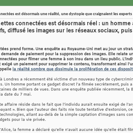
nectées est désormais une réalité, une dystopie que craignaient les experts
nettes connectées est désormais réel : un homme
fs, diffusé les images sur les réseaux sociaux, pu
tées prend forme. Une enquête au Royaume-Uni met au jour un strata
e demande de paiement pour la suppression des images. Elle relate un
nnectées pour filmer une femme à son insu dans un lieu public. L'indi
it exigé un paiement pour supprimer le contenu, transformant ainsi l'
appelle
la réalité sombre que dissimule la prolifération de ces disposi
à Londres a récemment été victime d'un nouveau type de cybercrimina
 Un homme portant ce gadget discret l'a filmée secrètement, puis a 
izaines de milliers de vues. Dans une enquête publiée récemment, la 
la date du 7 mai.
e affaire réside dans le fait que l'individu aurait ensuite exigé de l'a
 payant ». Bien que l'auteur des faits nie toute tentative d'extorsion,
s technologies, allant au-delà de la simple captation d'images sans c
dgets pour la vie privée.
lice, la femme a déclaré qu'elle n'avait aucune idée qu'elle était film