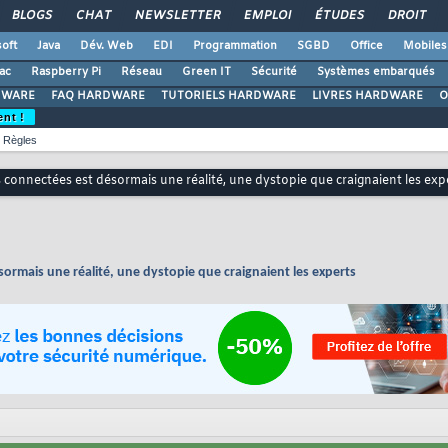
BLOGS
CHAT
NEWSLETTER
EMPLOI
ÉTUDES
DROIT
oft
Java
Dév. Web
EDI
Programmation
SGBD
Office
Mobiles
ac
Raspberry Pi
Réseau
Green IT
Sécurité
Systèmes embarqués
DWARE
FAQ HARDWARE
TUTORIELS HARDWARE
LIVRES HARDWARE
O
ent !
Règles
 connectées est désormais une réalité, une dystopie que craignaient les exp
sormais une réalité, une dystopie que craignaient les experts