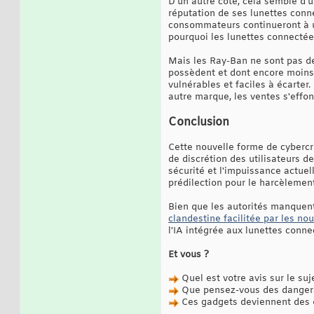
D'un autre côté, cela semble d'u
réputation de ses lunettes conn
consommateurs continueront à u
pourquoi les lunettes connectées
Mais les Ray-Ban ne sont pas de
possèdent et dont encore moins
vulnérables et faciles à écarter
autre marque, les ventes s'effo
Conclusion
Cette nouvelle forme de cybercri
de discrétion des utilisateurs d
sécurité et l'impuissance actue
prédilection pour le harcèlement
Bien que les autorités manquent 
clandestine facilitée par les no
l'IA intégrée aux lunettes conne
Et vous ?
Quel est votre avis sur le suj
Que pensez-vous des dangers 
Ces gadgets deviennent des ou