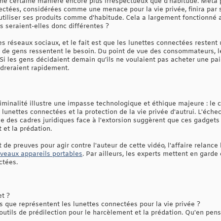
ne certaine manière encore plus irrespectueux que d'habitude. Meta pa
ectées, considérées comme une menace pour la vie privée, finira par s
tiliser ses produits comme d'habitude. Cela a largement fonctionné 
 seraient-elles donc différentes ?
s réseaux sociaux, et le fait est que les lunettes connectées restent
 de gens ressentent le besoin. Du point de vue des consommateurs, l
. Si les gens décidaient demain qu’ils ne voulaient pas acheter une p
ndreraient rapidement.
minalité illustre une impasse technologique et éthique majeure : le co
e lunettes connectées et la protection de la vie privée d'autrui. L'éc
lle des cadres juridiques face à l'extorsion suggèrent que ces gadget
 et la prédation.
de preuves pour agir contre l'auteur de cette vidéo, l'affaire relance
uveaux appareils portables
. Par ailleurs, les experts mettent en garde
ctées.
et ?
que représentent les lunettes connectées pour la vie privée ?
tils de prédilection pour le harcèlement et la prédation. Qu'en pen