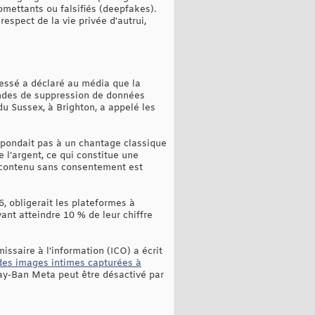
mettants ou falsifiés (deepfakes).
respect de la vie privée d'autrui,
essé a déclaré au média que la
andes de suppression de données
du Sussex, à Brighton, a appelé les
spondait pas à un chantage classique
e l’argent, ce qui constitue une
u contenu sans consentement est
6, obligerait les plateformes à
nt atteindre 10 % de leur chiffre
ssaire à l’information (ICO) a écrit
 des images intimes capturées à
ay-Ban Meta peut être désactivé par