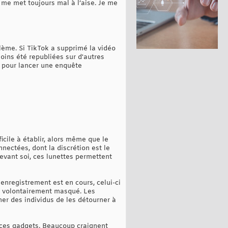
i me met toujours mal à l’aise. Je me
blème. Si TikTok a supprimé la vidéo
oins été republiées sur d'autres
s pour lancer une enquête
ficile à établir, alors même que le
nectées, dont la discrétion est le
evant soi, ces lunettes permettent
nregistrement est en cours, celui-ci
oit volontairement masqué. Les
her des individus de les détourner à
ec ces gadgets. Beaucoup craignent