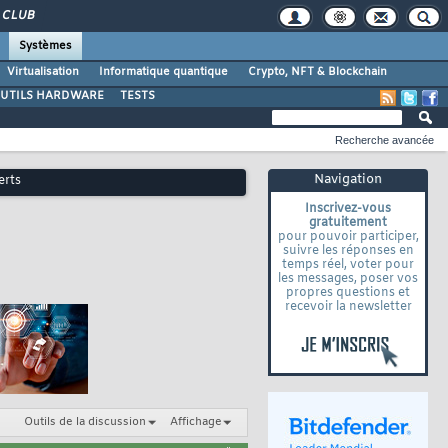
CLUB
Systèmes
Virtualisation
Informatique quantique
Crypto, NFT & Blockchain
UTILS HARDWARE
TESTS
Recherche avancée
Navigation
erts
Inscrivez-vous
gratuitement
pour pouvoir participer,
suivre les réponses en
temps réel, voter pour
les messages, poser vos
propres questions et
recevoir la newsletter
Outils de la discussion
Affichage