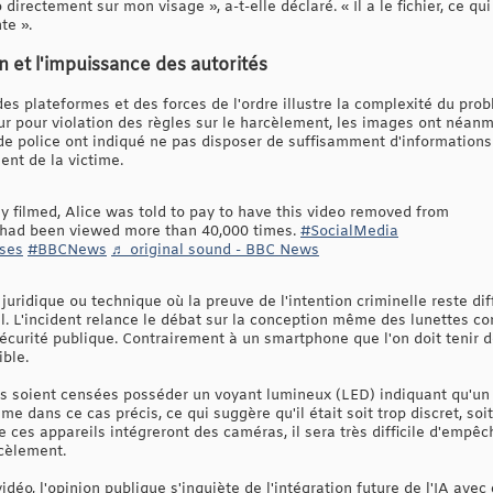
directement sur mon visage », a-t-elle déclaré. « Il a le fichier, ce qu
te ».
on et l'impuissance des autorités
 des plateformes et des forces de l'ordre illustre la complexité du pro
eur pour violation des règles sur le harcèlement, les images ont néanm
s de police ont indiqué ne pas disposer de suffisamment d'information
ent de la victime.
y filmed, Alice was told to pay to have this video removed from
t had been viewed more than 40,000 times.
#SocialMedia
ses
#BBCNews
♬ original sound - BBC News
juridique ou technique où la preuve de l'intention criminelle reste dif
el. L'incident relance le débat sur la conception même des lunettes con
écurité publique. Contrairement à un smartphone que l'on doit tenir d
ible.
s soient censées posséder un voyant lumineux (LED) indiquant qu'un e
ime dans ce cas précis, ce qui suggère qu'il était soit trop discret, s
e ces appareils intégreront des caméras, il sera très difficile d'empêc
cèlement.
idéo, l'opinion publique s'inquiète de l'intégration future de l'IA av