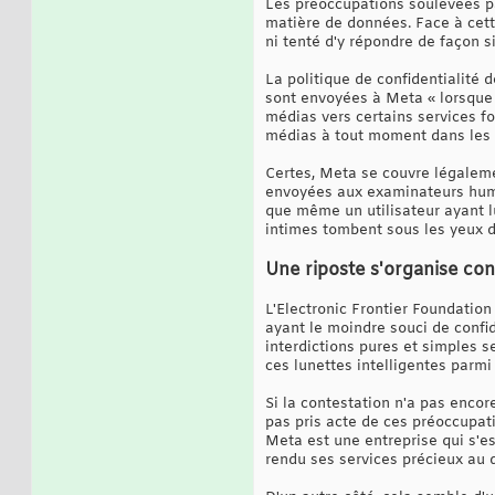
Les préoccupations soulevées pa
matière de données. Face à cette
ni tenté d'y répondre de façon si
La politique de confidentialité 
sont envoyées à Meta « lorsque 
médias vers certains services f
médias à tout moment dans les 
Certes, Meta se couvre légalemen
envoyées aux examinateurs humai
que même un utilisateur ayant lu
intimes tombent sous les yeux d
Une riposte s'organise con
L'Electronic Frontier Foundation
ayant le moindre souci de confid
interdictions pures et simples s
ces lunettes intelligentes parmi 
Si la contestation n'a pas encor
pas pris acte de ces préoccupati
Meta est une entreprise qui s'e
rendu ses services précieux au 