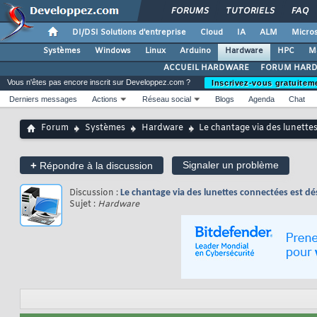
FORUMS
TUTORIELS
FAQ
DI/DSI Solutions d'entreprise
Cloud
IA
ALM
Micros
Systèmes
Windows
Linux
Arduino
Hardware
HPC
M
ACCUEIL HARDWARE
FORUM HAR
Vous n'êtes pas encore inscrit sur Developpez.com ?
Inscrivez-vous gratuitem
Derniers messages
Actions
Réseau social
Blogs
Agenda
Chat
Forum
Systèmes
Hardware
Le chantage via des lunettes
+
Signaler un problème
Répondre à la discussion
Discussion :
Le chantage via des lunettes connectées est dé
Sujet :
Hardware