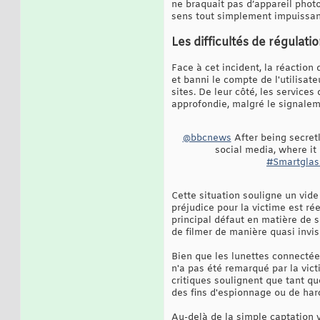
ne braquait pas d’appareil photo 
sens tout simplement impuissan
Les difficultés de régulati
Face à cet incident, la réaction
et banni le compte de l'utilisat
sites. De leur côté, les service
approfondie, malgré le signalem
@bbcnews
After being secretl
social media, where i
#Smartglas
Cette situation souligne un vide 
préjudice pour la victime est ré
principal défaut en matière de s
de filmer de manière quasi invis
Bien que les lunettes connectée
n'a pas été remarqué par la vict
critiques soulignent que tant qu
des fins d'espionnage ou de har
Au-delà de la simple captation v