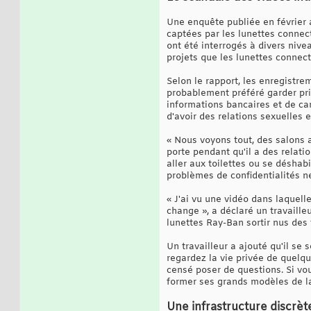
Une enquête publiée en février 
captées par les lunettes connec
ont été interrogés à divers nive
projets que les lunettes connec
Selon le rapport, les enregistr
probablement préféré garder pri
informations bancaires et de ca
d'avoir des relations sexuelles et 
« Nous voyons tout, des salons a
porte pendant qu'il a des relati
aller aux toilettes ou se déshabil
problèmes de confidentialités ne
« J'ai vu une vidéo dans laquell
change », a déclaré un travaill
lunettes Ray-Ban sortir nus des t
Un travailleur a ajouté qu'il se
regardez la vie privée de quelq
censé poser de questions. Si vo
former ses grands modèles de l
Une infrastructure discrèt