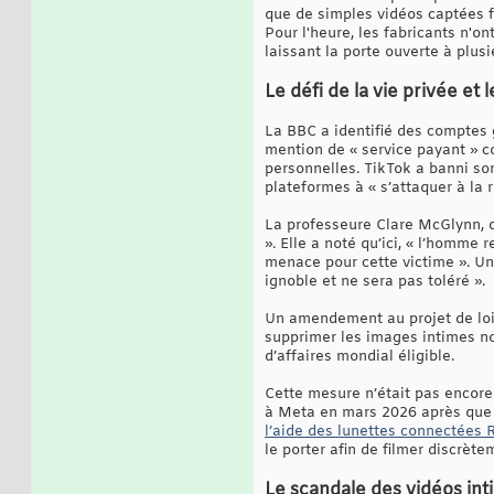
que de simples vidéos captées f
Pour l'heure, les fabricants n'on
laissant la porte ouverte à plusi
Le défi de la vie privée et
La BBC a identifié des comptes
mention de « service payant » 
personnelles. TikTok a banni son
plateformes à « s’attaquer à la 
La professeure Clare McGlynn, 
». Elle a noté qu’ici, « l’homme 
menace pour cette victime ». U
ignoble et ne sera pas toléré ».
Un amendement au projet de loi s
supprimer les images intimes no
d’affaires mondial éligible.
Cette mesure n’était pas encore 
à Meta en mars 2026 après que 
l’aide des lunettes connectées
le porter afin de filmer discrète
Le scandale des vidéos int