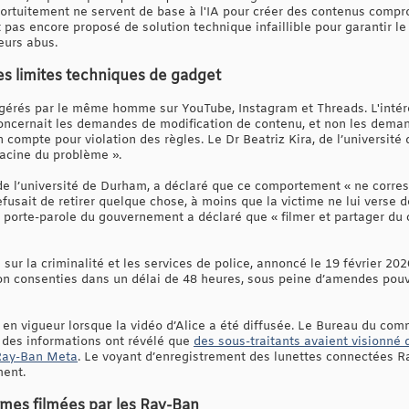
ortuitement ne servent de base à l'IA pour créer des contenus compro
t pas encore proposé de solution technique infaillible pour garantir le 
eurs abus.
 les limites techniques de gadget
 gérés par le même homme sur YouTube, Instagram et Threads. L'intér
concernait les demandes de modification de contenu, et non les dem
 compte pour violation des règles. Le Dr Beatriz Kira, de l’université 
racine du problème ».
de l’université de Durham, a déclaré que ce comportement « ne corre
refusait de retirer quelque chose, à moins que la victime ne lui verse d
n porte-parole du gouvernement a déclaré que « filmer et partager d
ur la criminalité et les services de police, annoncé le 19 février 202
n consenties dans un délai de 48 heures, sous peine d’amendes pouva
en vigueur lorsque la vidéo d’Alice a été diffusée. Le Bureau du commi
des informations ont révélé que
des sous-traitants avaient visionné
 Ray-Ban Meta
. Le voyant d’enregistrement des lunettes connectées R
ment.
imes filmées par les Ray-Ban