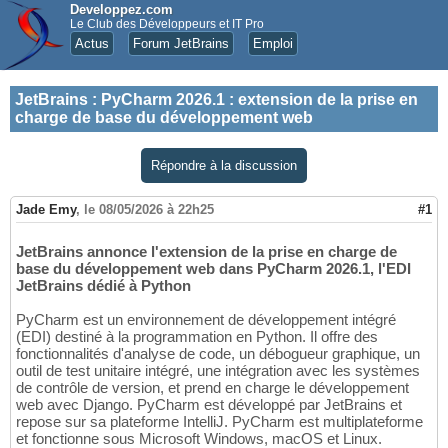
Developpez.com
Le Club des Développeurs et IT Pro
Actus
Forum JetBrains
Emploi
JetBrains
:
PyCharm 2026.1 : extension de la prise en
charge de base du développement web
Répondre à la discussion
Jade Emy
,
le 08/05/2026 à 22h25
#1
JetBrains annonce l'extension de la prise en charge de
base du développement web dans PyCharm 2026.1, l'EDI
JetBrains dédié à Python
PyCharm est un environnement de développement intégré
(EDI) destiné à la programmation en Python. Il offre des
fonctionnalités d'analyse de code, un débogueur graphique, un
outil de test unitaire intégré, une intégration avec les systèmes
de contrôle de version, et prend en charge le développement
web avec Django. PyCharm est développé par JetBrains et
repose sur sa plateforme IntelliJ. PyCharm est multiplateforme
et fonctionne sous Microsoft Windows, macOS et Linux.