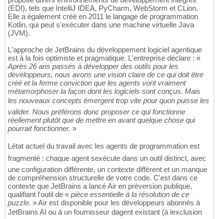
(EDI), tels que IntelliJ IDEA, PyCharm, WebStorm et CLion.
Elle a également créé en 2011 le langage de programmation
Kotlin, qui peut s'exécuter dans une machine virtuelle Java
(JVM).
L'approche de JetBrains du développement logiciel agentique
est à la fois optimiste et pragmatique. L'entreprise déclare : «
Après 26 ans passés à développer des outils pour les
développeurs, nous avons une vision claire de ce qui doit être
créé et la ferme conviction que les agents vont vraiment
métamorphoser la façon dont les logiciels sont conçus. Mais
les nouveaux concepts émergent trop vite pour quon puisse les
valider. Nous préférons donc proposer ce qui fonctionne
réellement plutôt que de mettre en avant quelque chose qui
pourrait fonctionner.
»
Létat actuel du travail avec les agents de programmation est
fragmenté : chaque agent sexécute dans un outil distinct, avec
une configuration différente, un contexte différent et un manque
de compréhension structurelle de votre code. C'est dans ce
contexte que JetBrains a lancé Air en préversion publique,
qualifiant l'outil de «
pièce essentielle à la résolution de ce
puzzle.
» Air est disponible pour les développeurs abonnés à
JetBrains AI ou à un fournisseur dagent existant (à lexclusion