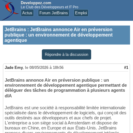
Developpez.com
Le Club des Développeurs et IT Pro
Actus
Forum JetBrains
Emploi
JetBrains
:
JetBrains annonce Air en préversion
publique : un environnement de développement
agentique
Répondre à la discussion
Jade Emy
,
le 08/05/2026 à 18h56
#1
JetBrains annonce Air en préversion publique : un
environnement de développement agentique permettant de
déléguer des tâches de programmation à plusieurs agents
dIA
JetBrains est une société à responsabilité limitée internationale
spécialisée dans le développement de logiciels, qui conçoit des
outils destinés aux développeurs et aux chefs de projet.
L'entreprise a son siège social à Amsterdam et dispose de
bureaux en Chine, en Europe et aux États-Unis. JetBrains
propose divers environnements de développement intégrés