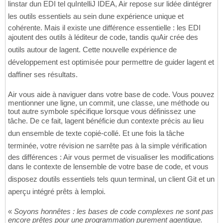
linstar dun EDI tel quIntelliJ IDEA, Air repose sur lidée dintégrer
les outils essentiels au sein dune expérience unique et
cohérente. Mais il existe une différence essentielle : les EDI
ajoutent des outils à léditeur de code, tandis quAir crée des
outils autour de lagent. Cette nouvelle expérience de
développement est optimisée pour permettre de guider lagent et
daffiner ses résultats.
Air vous aide à naviguer dans votre base de code. Vous pouvez
mentionner une ligne, un commit, une classe, une méthode ou
tout autre symbole spécifique lorsque vous définissez une
tâche. De ce fait, lagent bénéficie dun contexte précis au lieu
dun ensemble de texte copié-collé. Et une fois la tâche
terminée, votre révision ne sarrête pas à la simple vérification
des différences : Air vous permet de visualiser les modifications
dans le contexte de lensemble de votre base de code, et vous
disposez doutils essentiels tels quun terminal, un client Git et un
aperçu intégré prêts à lemploi.
«
Soyons honnêtes : les bases de code complexes ne sont pas
encore prêtes pour une programmation purement agentique.