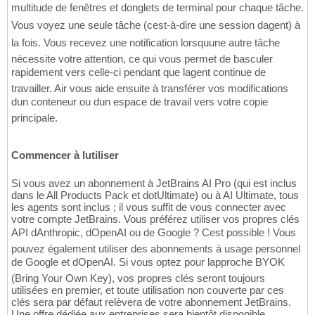
multitude de fenêtres et donglets de terminal pour chaque tâche.
Vous voyez une seule tâche (cest-à-dire une session dagent) à
la fois. Vous recevez une notification lorsquune autre tâche
nécessite votre attention, ce qui vous permet de basculer
rapidement vers celle-ci pendant que lagent continue de
travailler. Air vous aide ensuite à transférer vos modifications
dun conteneur ou dun espace de travail vers votre copie
principale.
Commencer à lutiliser
Si vous avez un abonnement à JetBrains AI Pro (qui est inclus
dans le All Products Pack et dotUltimate) ou à AI Ultimate, tous
les agents sont inclus ; il vous suffit de vous connecter avec
votre compte JetBrains. Vous préférez utiliser vos propres clés
API dAnthropic, dOpenAI ou de Google ? Cest possible ! Vous
pouvez également utiliser des abonnements à usage personnel
de Google et dOpenAI. Si vous optez pour lapproche BYOK
(Bring Your Own Key), vos propres clés seront toujours
utilisées en premier, et toute utilisation non couverte par ces
clés sera par défaut relèvera de votre abonnement JetBrains.
Une offre dédiée aux entreprises sera bientôt disponible.