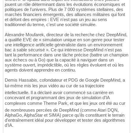
jouent un rôle déterminant dans les évolutions économiques et
politiques de l'univers. Plus de 7 000 systèmes stellaires, des
marchés financiers émergents, des alliances militaires qui font
et défont des empires : EVE n'est pas un jeu au sens
traditionnel du terme, c'est une société simulée.
Alexandre Moufarek, directeur de la recherche chez DeepMind,
a qualifié EVE de « simulation unique en son genre pour tester
une intelligence artificielle généraliste dans un environnement
bac à sable sécurisé ». Ce qui intéresse DeepMind n'est pas
tant la performance dans une tâche précise (battre un champion
aux échecs ou à Go) que la capacité à naviguer dans un
système ouvert, imprédictible, où les règles évoluent et où les
agents doivent apprendre en continu.
Demis Hassabis, cofondateur et PDG de Google DeepMind, a
lui-même mis les jeux vidéo au cur de sa trajectoire
intellectuelle. Il a déclaré avoir commencé sa carrière en
concevant et programmant des jeux de simulation d'IA
complexes comme Theme Park, et que les jeux ont été au cur
de nombreuses percées de DeepMind (comme Atari DQN,
AlphaGo, AlphaStar et SIMA) parce qu'ils constituent le terrain
d'entraînement idéal pour développer et tester des algorithmes
d'IA.