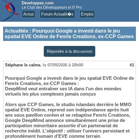
Developpez.com
Le Club des Développeurs et IT Pro
Actus
Forum Actualit�s
Emploi
Actualités
:
Pourquoi Google a investi dans le jeu
spatial EVE Online de Fenris Creations, ex-CCP Games
Répondre à la discussion
Stéphane le calme
,
le 07/05/2026 à 20h00
#1
Pourquoi Google a investi dans le jeu spatial EVE Online de
Fenris Creations, ex-CCP Games :
DeepMind veut entraîner ses IA dans l'un des mondes
virtuels les plus complexes jamais conçus
Alors que CCP Games, le studio islandais derrière le MMO
spatial EVE Online, reprend son indépendance après huit
ans sous pavillon coréen et se rebaptise Fenris Creations,
Google DeepMind annonce simultanément une prise de
participation minoritaire assortie d'un partenariat de
recherche inédit. L'objectif : utiliser l'univers persistant et
profondément humain d'EVE comme terrain