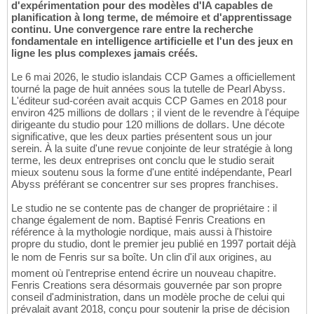
d'expérimentation pour des modèles d'IA capables de
planification à long terme, de mémoire et d'apprentissage
continu. Une convergence rare entre la recherche
fondamentale en intelligence artificielle et l'un des jeux en
ligne les plus complexes jamais créés.
Le 6 mai 2026, le studio islandais CCP Games a officiellement
tourné la page de huit années sous la tutelle de Pearl Abyss.
L'éditeur sud-coréen avait acquis CCP Games en 2018 pour
environ 425 millions de dollars ; il vient de le revendre à l'équipe
dirigeante du studio pour 120 millions de dollars. Une décote
significative, que les deux parties présentent sous un jour
serein. À la suite d'une revue conjointe de leur stratégie à long
terme, les deux entreprises ont conclu que le studio serait
mieux soutenu sous la forme d'une entité indépendante, Pearl
Abyss préférant se concentrer sur ses propres franchises.
Le studio ne se contente pas de changer de propriétaire : il
change également de nom. Baptisé Fenris Creations en
référence à la mythologie nordique, mais aussi à l'histoire
propre du studio, dont le premier jeu publié en 1997 portait déjà
le nom de Fenris sur sa boîte. Un clin d'il aux origines, au
moment où l'entreprise entend écrire un nouveau chapitre.
Fenris Creations sera désormais gouvernée par son propre
conseil d'administration, dans un modèle proche de celui qui
prévalait avant 2018, conçu pour soutenir la prise de décision