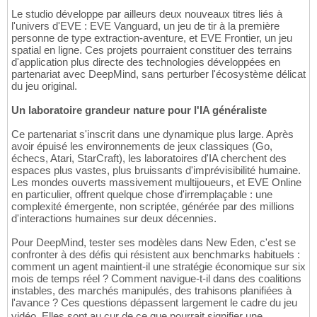
Le studio développe par ailleurs deux nouveaux titres liés à
l'univers d'EVE : EVE Vanguard, un jeu de tir à la première
personne de type extraction-aventure, et EVE Frontier, un jeu
spatial en ligne. Ces projets pourraient constituer des terrains
d'application plus directe des technologies développées en
partenariat avec DeepMind, sans perturber l'écosystème délicat
du jeu original.
Un laboratoire grandeur nature pour l'IA généraliste
Ce partenariat s'inscrit dans une dynamique plus large. Après
avoir épuisé les environnements de jeux classiques (Go,
échecs, Atari, StarCraft), les laboratoires d'IA cherchent des
espaces plus vastes, plus bruissants d'imprévisibilité humaine.
Les mondes ouverts massivement multijoueurs, et EVE Online
en particulier, offrent quelque chose d'irremplaçable : une
complexité émergente, non scriptée, générée par des millions
d'interactions humaines sur deux décennies.
Pour DeepMind, tester ses modèles dans New Eden, c'est se
confronter à des défis qui résistent aux benchmarks habituels :
comment un agent maintient-il une stratégie économique sur six
mois de temps réel ? Comment navigue-t-il dans des coalitions
instables, des marchés manipulés, des trahisons planifiées à
l'avance ? Ces questions dépassent largement le cadre du jeu
vidéo. Elles sont au cur de ce que pourrait signifier une