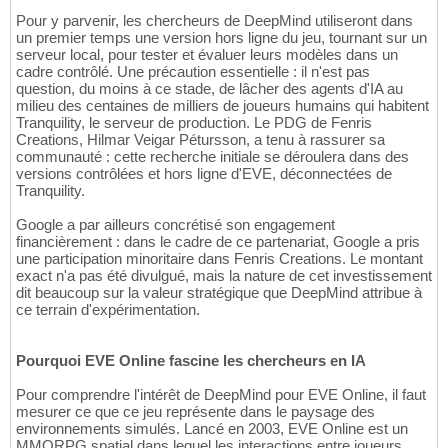
Pour y parvenir, les chercheurs de DeepMind utiliseront dans
un premier temps une version hors ligne du jeu, tournant sur un
serveur local, pour tester et évaluer leurs modèles dans un
cadre contrôlé. Une précaution essentielle : il n'est pas
question, du moins à ce stade, de lâcher des agents d'IA au
milieu des centaines de milliers de joueurs humains qui habitent
Tranquility, le serveur de production. Le PDG de Fenris
Creations, Hilmar Veigar Pétursson, a tenu à rassurer sa
communauté : cette recherche initiale se déroulera dans des
versions contrôlées et hors ligne d'EVE, déconnectées de
Tranquility.
Google a par ailleurs concrétisé son engagement
financièrement : dans le cadre de ce partenariat, Google a pris
une participation minoritaire dans Fenris Creations. Le montant
exact n'a pas été divulgué, mais la nature de cet investissement
dit beaucoup sur la valeur stratégique que DeepMind attribue à
ce terrain d'expérimentation.
Pourquoi EVE Online fascine les chercheurs en IA
Pour comprendre l'intérêt de DeepMind pour EVE Online, il faut
mesurer ce que ce jeu représente dans le paysage des
environnements simulés. Lancé en 2003, EVE Online est un
MMORPG spatial dans lequel les interactions entre joueurs