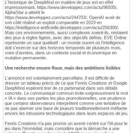
L'historique de DeepMind en matière de jeux est en effet
impressionnant. https://www.developpez.com/actu/96935/.
AlphaStar a atteint le
https://www.developpez.com/actu/244703/. OpenAI avait de
son côté réalisé un exploit comparable en 2019 en
https://intelligence-artificielle.developpez.com/actu/256300/.
Mais ces environnements, aussi complexes soient-ils, restaient
des jeux à règles figées, avec des objectifs définis. EVE Online
représente un saut qualitatif : un monde ouvert où l'intelligence
doit s'exercer sur des horizons temporels de plusieurs mois,
voire d'années, dans un contexte social et économique en
mutation permanente.
Une recherche encore floue, mais des ambitions lisibles
L'annonce est volontairement parcellaire. Il est difficile de
dresser un tableau précis de ce que Fenris Creations et Google
DeepMind espèrent tirer de ce partenariat dans ses détails
concrets. Le communiqué commun évite soigneusement le mot
« IA » dans ses parties les plus promotionnelles, une prudence
que certains observateurs interprètent comme une tentative de
ne pas alarmer une base de joueurs traditionnellement méfiante
envers les intrusions technologiques dans leurs espaces de jeu.
Fenris Creations n'a pas promis un avenir centré sur l'IA pour le
jeu dans l'immédiat, mais considère que la démarche a une