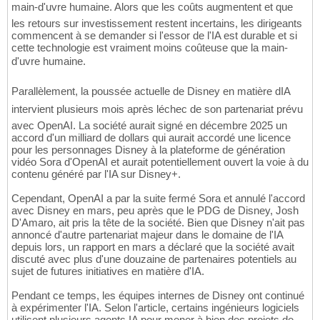
main-d'uvre humaine. Alors que les coûts augmentent et que
les retours sur investissement restent incertains, les dirigeants
commencent à se demander si l'essor de l'IA est durable et si
cette technologie est vraiment moins coûteuse que la main-
d'uvre humaine.
Parallèlement, la poussée actuelle de Disney en matière dIA
intervient plusieurs mois après léchec de son partenariat prévu
avec OpenAI. La société aurait signé en décembre 2025 un
accord d'un milliard de dollars qui aurait accordé une licence
pour les personnages Disney à la plateforme de génération
vidéo Sora d'OpenAI et aurait potentiellement ouvert la voie à du
contenu généré par l'IA sur Disney+.
Cependant, OpenAI a par la suite fermé Sora et annulé l'accord
avec Disney en mars, peu après que le PDG de Disney, Josh
D'Amaro, ait pris la tête de la société. Bien que Disney n'ait pas
annoncé d'autre partenariat majeur dans le domaine de l'IA
depuis lors, un rapport en mars a déclaré que la société avait
discuté avec plus d'une douzaine de partenaires potentiels au
sujet de futures initiatives en matière d'IA.
Pendant ce temps, les équipes internes de Disney ont continué
à expérimenter l'IA. Selon l'article, certains ingénieurs logiciels
utilisent plusieurs agents IA pour mener à bien des projets de