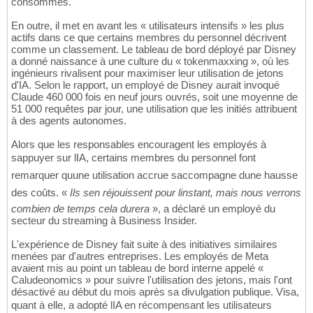
consommés.
En outre, il met en avant les « utilisateurs intensifs » les plus
actifs dans ce que certains membres du personnel décrivent
comme un classement. Le tableau de bord déployé par Disney
a donné naissance à une culture du « tokenmaxxing », où les
ingénieurs rivalisent pour maximiser leur utilisation de jetons
d'IA. Selon le rapport, un employé de Disney aurait invoqué
Claude 460 000 fois en neuf jours ouvrés, soit une moyenne de
51 000 requêtes par jour, une utilisation que les initiés attribuent
à des agents autonomes.
Alors que les responsables encouragent les employés à
sappuyer sur lIA, certains membres du personnel font
remarquer quune utilisation accrue saccompagne dune hausse
des coûts. «
Ils sen réjouissent pour linstant, mais nous verrons
combien de temps cela durera
», a déclaré un employé du
secteur du streaming à Business Insider.
L'expérience de Disney fait suite à des initiatives similaires
menées par d'autres entreprises. Les employés de Meta
avaient mis au point un tableau de bord interne appelé «
Caludeonomics » pour suivre l'utilisation des jetons, mais l'ont
désactivé au début du mois après sa divulgation publique. Visa,
quant à elle, a adopté lIA en récompensant les utilisateurs