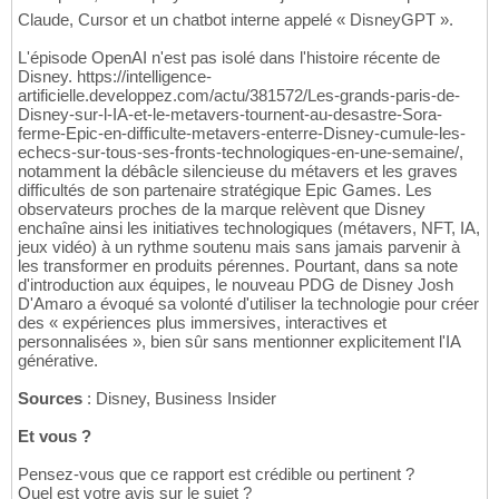
Claude, Cursor et un chatbot interne appelé « DisneyGPT ».
L'épisode OpenAI n'est pas isolé dans l'histoire récente de
Disney. https://intelligence-
artificielle.developpez.com/actu/381572/Les-grands-paris-de-
Disney-sur-l-IA-et-le-metavers-tournent-au-desastre-Sora-
ferme-Epic-en-difficulte-metavers-enterre-Disney-cumule-les-
echecs-sur-tous-ses-fronts-technologiques-en-une-semaine/,
notamment la débâcle silencieuse du métavers et les graves
difficultés de son partenaire stratégique Epic Games. Les
observateurs proches de la marque relèvent que Disney
enchaîne ainsi les initiatives technologiques (métavers, NFT, IA,
jeux vidéo) à un rythme soutenu mais sans jamais parvenir à
les transformer en produits pérennes. Pourtant, dans sa note
d'introduction aux équipes, le nouveau PDG de Disney Josh
D'Amaro a évoqué sa volonté d'utiliser la technologie pour créer
des « expériences plus immersives, interactives et
personnalisées », bien sûr sans mentionner explicitement l'IA
générative.
Sources
: Disney, Business Insider
Et vous ?
Pensez-vous que ce rapport est crédible ou pertinent ?
Quel est votre avis sur le sujet ?