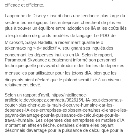
efficace et efficiente.
Lapproche de Disney sinscrit dans une tendance plus large du
secteur technologique. Les entreprises cherchent de plus en
plus à trouver un équilibre entre ladoption de lIA et les coûts liés
à lexploitation de grands modèles de langage. Le PDG de
Microsoft, Satya Nadella, a récemment qualifié le «
tokenmaxxing » d« addictif », soulignant ses inquiétudes
concernant les dépenses inutiles en IA. Selon le rapport,
Paramount Skydance a également informé son personnel
technique quelle prévoyait dintroduire des limites de dépenses
mensuelles par utilisateur pour les jetons dIA, bien que les
dirigeants aient déclaré que le plafond serait fixé à un niveau
relativement élevé.
Selon un rapport d'avril, https://intelligence-
artificielle.developpez.com/actu/382615/L-IA-peut-desormais-
couter-plus-cher-que-la-main-d-oeuvre-humaine-car-les-
depenses-IA-des-entreprises-explosent-certaines-d-entre-elles-
payant-davantage-pour-la-puissance-de-calcul-que-pour-le-
travail-humain/. Les dépenses des entreprises en matière d'IA
montent en effet en flèche, certaines d'entre elles payant
désormais davantage pour la puissance de calcul que pour la