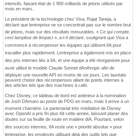
intensifs, faisant état de 1 900 milliards de jetons utilisés par
mois en mars.
Le président de la technologie chez Visa, Rajat Taneja, a
déclaré que lentreprise ne se concentrait pas sur le nombre brut
de jetons, mais sur des résultats mesurables. «
Ce qui compte,
cest lampleur de limpact
», a-t-il déclaré, soulignant que Visa a
commencé à récompenser les équipes qui utilisent lIA pour
travailler plus rapidement. Lentreprise a également mis en place
des prix internes liés à lIA, et une équipe a été réorganisée pour
avoir utilisé le modèle Claude Sonnet dAnthropic afin de
déployer une nouvelle API en moins de six jours. Les lauréats
peuvent choisir des récompenses allant de points internes à
des articles tels que des machines à café.
Chez Disney, ce tableau de bord est antérieur à la nomination
de Josh DAmaro au poste de PDG en mars, mais il arrive à un
moment charnière. Le partenariat très médiatisé de Disney
avec OpenAI a pris fin plus tôt cette année, laissant planer des
doutes sur sa feuille de route en matière dIA. Pourtant, selon
des sources internes, lIA reste une « priorité absolue » pour
lentreprise, les employés utilisant déjà des outils tels que