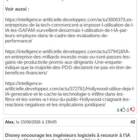
Voir aussi :
https://intelligence-artificielle.developpez.com/actu/380637/Les-
entreprises-de-la-tech-commencent-a-imposer-l-utilisation-de-l-
IA-les-GAFAM-surveillent-desormais-l-utilisation-de-l-IA-par-
leurs-employes-dans-le-cadre-des-evaluations-de-
performance/
https://intelligence-artificielle.developpez.com/actu/379418/IA-
en-entreprise-des-milliards-investis-mais-ou-sont-passes-les-
gains-de-productivite-promis-aux-dirigeants-Une-enquete-
indique-que-la-majorite-des-PDG-declarent-ne-pas-en-tirer-de-
benefices-financiers/
https://intelligence-
artificielle.developpez.com/actu/372761/Hollywood-utilise-deja-l-
IA-generative-et-le-cache-la-technologie-s-infiltre-dans-les-
films-et-les-series-a-l-insu-du-public-Hollywood-craignant-les-
reactions-negatives-et-les-implications-juridiques/
6
0
Alex
,
le 15/06/2026 à 19h05
#2
Disney encourage les ingénieurs logiciels à recourir à l'IA