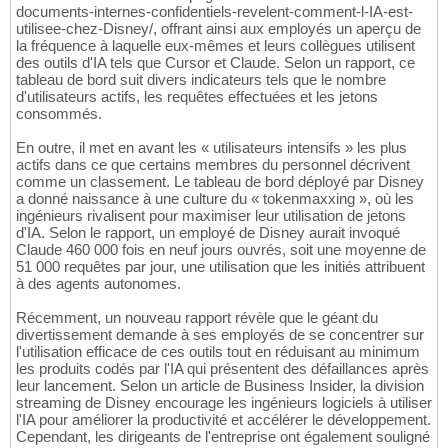
documents-internes-confidentiels-revelent-comment-l-IA-est-
utilisee-chez-Disney/, offrant ainsi aux employés un aperçu de
la fréquence à laquelle eux-mêmes et leurs collègues utilisent
des outils d'IA tels que Cursor et Claude. Selon un rapport, ce
tableau de bord suit divers indicateurs tels que le nombre
d'utilisateurs actifs, les requêtes effectuées et les jetons
consommés.
En outre, il met en avant les « utilisateurs intensifs » les plus
actifs dans ce que certains membres du personnel décrivent
comme un classement. Le tableau de bord déployé par Disney
a donné naissance à une culture du « tokenmaxxing », où les
ingénieurs rivalisent pour maximiser leur utilisation de jetons
d'IA. Selon le rapport, un employé de Disney aurait invoqué
Claude 460 000 fois en neuf jours ouvrés, soit une moyenne de
51 000 requêtes par jour, une utilisation que les initiés attribuent
à des agents autonomes.
Récemment, un nouveau rapport révèle que le géant du
divertissement demande à ses employés de se concentrer sur
l'utilisation efficace de ces outils tout en réduisant au minimum
les produits codés par l'IA qui présentent des défaillances après
leur lancement. Selon un article de Business Insider, la division
streaming de Disney encourage les ingénieurs logiciels à utiliser
l'IA pour améliorer la productivité et accélérer le développement.
Cependant, les dirigeants de l'entreprise ont également souligné