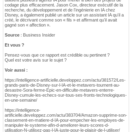
codage plus efficacement. Jason Cox, directeur exécutif de la
recherche, du développement et de l'ingénierie en IA chez
Disney, a également publié un article sur un assistant IA qu'il a
créé, le décrivant comme son « fils » et affirmant qu'il avait
gagné son « affection ».
Source
: Business Insider
Et vous ?
Pensez-vous que ce rapport est crédible ou pertinent ?
Quel est votre avis sur le sujet ?
Voir aussi :
https://intelligence-artificielle.developpez.com/actu/381572/Les-
grands-paris-de-Disney-sur-l-IA-et-le-metavers-tournent-au-
desastre-Sora-ferme-Epic-en-difficulte-metavers-enterre-
Disney-cumule-les-echecs-sur-tous-ses-fronts-technologiques-
en-une-semaine/
https://intelligence-
artificielle.developpez.com/actu/383704/Amazon-supprime-son-
classement-en-matiere-d-IA-pour-empecher-les-employes-de-
manipuler-le-systeme-afin-d-ameliorer-leurs-scores-d-
utilisation-N-utilisez-pas-l-IA-juste-pour-le-plaisir-de-l-utiliser/