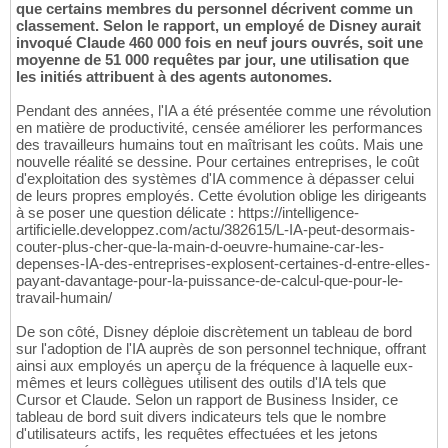
que certains membres du personnel décrivent comme un
classement. Selon le rapport, un employé de Disney aurait
invoqué Claude 460 000 fois en neuf jours ouvrés, soit une
moyenne de 51 000 requêtes par jour, une utilisation que
les initiés attribuent à des agents autonomes.
Pendant des années, l'IA a été présentée comme une révolution
en matière de productivité, censée améliorer les performances
des travailleurs humains tout en maîtrisant les coûts. Mais une
nouvelle réalité se dessine. Pour certaines entreprises, le coût
d'exploitation des systèmes d'IA commence à dépasser celui
de leurs propres employés. Cette évolution oblige les dirigeants
à se poser une question délicate : https://intelligence-
artificielle.developpez.com/actu/382615/L-IA-peut-desormais-
couter-plus-cher-que-la-main-d-oeuvre-humaine-car-les-
depenses-IA-des-entreprises-explosent-certaines-d-entre-elles-
payant-davantage-pour-la-puissance-de-calcul-que-pour-le-
travail-humain/
De son côté, Disney déploie discrètement un tableau de bord
sur l'adoption de l'IA auprès de son personnel technique, offrant
ainsi aux employés un aperçu de la fréquence à laquelle eux-
mêmes et leurs collègues utilisent des outils d'IA tels que
Cursor et Claude. Selon un rapport de Business Insider, ce
tableau de bord suit divers indicateurs tels que le nombre
d'utilisateurs actifs, les requêtes effectuées et les jetons