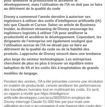
pour améliorer la productivité et accélérer le
développement, mais l'utilisation de l'IA ne doit pas se faire
au détriment de la qualité du code
Disney a commencé l'année dernière à autoriser ses
ingénieurs à utiliser des outils d'intelligence artificielle (IA)
tels que Claude et Cursor. Selon un article de Business
Insider, la division streaming de Disney encourage les
ingénieurs logiciels à utiliser l'IA pour améliorer la
productivité et accélérer le développement. Cependant, les
dirigeants de l'entreprise ont également souligné que
l'utilisation accrue de l'IA ne devait pas se faire au
détriment de la qualité du code ou de la fiabilité des
produits. Lapproche de Disney sinscrit dans une tendance
plus large du secteur technologique. Les entreprises
cherchent de plus en plus à trouver un équilibre entre
ladoption de lIA et les coûts liés à lexploitation de grands
modèles de langage.
Pendant des années, l'IA a été présentée comme une révolution
en matière de productivité, censée améliorer les performances
des travailleurs humains tout en maîtrisant les coûts. En avril,
un rapport a révélé que https://intelligence-
artificielle.developpez.com/actu/382655/Un-employe-de-
Disney-interroge-Claude-51-000-fois-par-jour-mais-une-
utilisation-accrue-s-accompagne-d-une-hausse-des-couts-des-