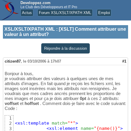
Developpez.com
Le Club des Développeurs et IT Pro
Actus
Forum XSL/XSLT/XPATH XML
Emploi
XSL/XSLT/XPATH XML
:
[XSLT] Comment attribuer une
valeur à un attribut?
Répondre à la discussion
citizen87
,
le 03/10/2006 à 17h07
#1
Bonjour à tous,
je voudrais attribuer des valeurs à quelques unes de mes
attributs d'images. En fait quand je reçois les fichiers xml, les
images sont insérées mais les attributs non rensignées. Je
voudrais que mes cadres ancrés prennent les proportions de
mes images et pour ça je dois attribuer
0pt
à ces 2 attributs:
voffset
et
hoffset
. Comment dois-je faire avec le code suivant:
Code :
1
<xsl:template
match
=
"*"
>
2
<xsl:element
name
=
"{name()}"
>
3