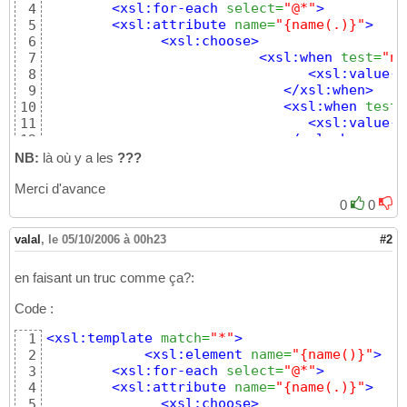
<xsl:for-each
select
=
"@*"
>
4
<xsl:attribute
name
=
"{name(.)}"
>
5
<xsl:choose
>
6
<xsl:when
test
=
"na
7
<xsl:value-o
8
</xsl:when
>
9
<xsl:when
test
=
10
<xsl:value-o
11
</xsl:when
>
12
<xsl:when
test
13
NB:
là où y a les
???
                              ???????????

14
</xsl:when
>
Merci d'avance
15
<xsl:when
test
=
16
0
0
                                ??????????

17
</xsl:when
>
18
valal
,
le 05/10/2006 à 00h23
#2
<xsl:otherwise
>
19
<xsl:value
20
en faisant un truc comme ça?:
</xsl:otherwise
21
</xsl:choose
>
22
Code :
</xsl:attribute
>
23
</xsl:for-each
>
24
<xsl:template
match
=
"*"
>
1
<xsl:apply-templates
/>
25
<xsl:element
name
=
"{name()}"
>
2
</xsl:element
>
26
<xsl:for-each
select
=
"@*"
>
3
</xsl:template
>
27
<xsl:attribute
name
=
"{name(.)}"
>
4
<xsl:choose
>
5