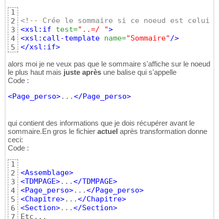
1
<!-- Crée le sommaire si ce noeud est celui d
2
<xsl:if
test
=
"..=/ "
>
3
<xsl:call-template
name
=
"Sommaire"
/>
4
</xsl:if
>
5
alors moi je ne veux pas que le sommaire s'affiche sur le noeud
le plus haut mais
juste après
une balise qui s'appelle
Code :
<Page_perso
>
...
</Page_perso
>
qui contient des informations que je dois récupérer avant le
sommaire.En gros le fichier
actuel
après transformation donne
ceci:
Code :
1
<Assemblage
>
2
<TDMPAGE
>
...
</TDMPAGE
>
3
<Page_perso
>
...
</Page_perso
>
4
<Chapitre
>
...
</Chapitre
>
5
<Section
>
...
</Section
>
6
7