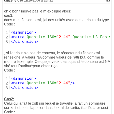
citizen87
,
le 11/10/2006 à 16h12
#5
oh c bon t'inerve pas je m'explique alors:
cas1:
dans mes fichiers xml, j'ai des unités avec des attributs du type
Code :
<dimension
>
1
<metre
Quantite_ISO
=
"2,44"
Quantite_US_Foot
=
"
2
</dimension
>
3
, si l'attribut n'a pas de contenu, le rédacteur du fichier xml
renseigne la valeur NA comme valeur de l'attribut, comme le
montre l'exemple. Ce que je veux c'est quand le contenu est NA
viré tout l'attribut^pour obtenir ça :
Code :
<dimension
>
1
<metre
Quantite_ISO
=
"2,44"
/>
2
</dimension
>
3
Cas2:
Celui qui a fait le xslt sur lequel je travaille, a fait un sommaire
sur xslt et pour l'appeler dans le xml de sortie, il a déclarer ceci
Code :