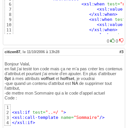
<xsl:when
test
=
"na
6
<xsl:value-o
7
</xsl:when
>
8
<xsl:when
test
=
9
<xsl:value-o
10
</xsl:when
>
11
<xsl:when
test
12
<xsl:value-of
s
13
0
0
</xsl:when
>
14
<xsl:when
test
=
15
citizen87
,
le 11/10/2006 à 13h28
#3
<xsl:value-of
se
16
</xsl:when
>
17
Bonjour Valal,
<xsl:otherwise
>
18
en fait j'ai testé ton code mais ça ne m'a pas créer les contenus
<xsl:value
19
d'attribut.et pourtant j'ai envie d'en ajouter. En plus d'attribuer
</xsl:otherwise
20
0pt
à mes attributs
voffset
et
hoffset
, je voudrai
</xsl:choose
>
21
-que quand un contenu d'attribut est
NA
de supprimer tout
</xsl:attribute
>
22
l'attribut,
</xsl:for-each
>
23
-de mettre mon Sommaire qui a le code d'appel actuel
<xsl:apply-templates
/>
24
Code :
</xsl:element
>
25
</xsl:template
>
26
1
<xsl:if
test
=
"..=/ "
>
2
<xsl:call-template
name
=
"Sommaire"
/>
3
</xsl:if
>
4