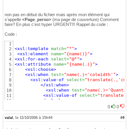
non pas en début du fichier mais après mon élément qui
s'appelle
<Page_perso>
(ma page de couverture) Comment
faire? En plus c'est hyper URGENT!!! Rappel du code :
Code :
1
<xsl:template
match
=
"*"
>
2
<xsl:element
name
=
"{name()}"
>
3
<xsl:for-each
select
=
"@*"
>
4
<xsl:attribute
name
=
"{name(.)}"
>
5
<xsl:choose
>
6
<xsl:when
test
=
"name(.)='colwidth'"
>
7
<xsl:value-of
select
=
"translate(.,'cm'
8
</xsl:when
>
9
<xsl:when
test
=
"name(.)='Quantit
10
<xsl:value-of
select
=
"translate(.
11
</xsl:when
>
12
<xsl:when
test
=
"name(.)='Quanti
13
0
0
<xsl:value-of
select
=
"translate(.
14
</xsl:when
>
15
valal
,
le 11/10/2006 à 15h44
#4
<xsl:when
test
=
"name(.)='Quanti
16
<xsl:value-of
select
=
"translate(.
17