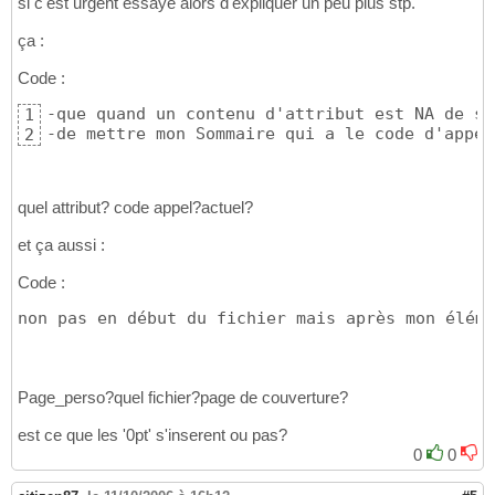
si c'est urgent essaye alors d'expliquer un peu plus stp.
</xsl:when
>
18
<xsl:when
test
=
"name(.)='voffse
19
ça :
<xsl:value-of
select
=
"'0pt'"
/
20
</xsl:when
>
21
Code :
<xsl:when
test
=
"name(.)='hoffs
22
<xsl:value-of
select
=
"'0pt'"
/
23
-que quand un contenu d'attribut est NA de su
1
</xsl:when
>
24
-de mettre mon Sommaire qui a le code d'appel
2
<xsl:otherwise
>
25
<xsl:value-of
select
=
"."
/>
26
</xsl:otherwise
>
27
quel attribut? code appel?actuel?
</xsl:choose
>
28
</xsl:attribute
>
29
et ça aussi :
</xsl:for-each
>
30
<xsl:if
test
=
"..=/ "
>
31
Code :
<xsl:call-template
name
=
"Sommaire"
/>
32
</xsl:if
>
33
non pas en début du fichier mais après mon éléme
<xsl:apply-templates
/>
34
</xsl:element
>
35
</xsl:template
>
36
Page_perso?quel fichier?page de couverture?
est ce que les '0pt' s'inserent ou pas?
0
0