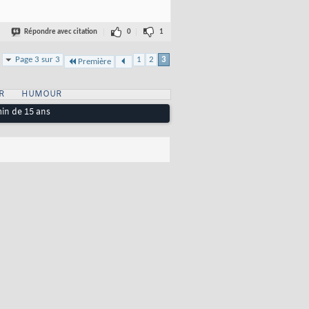
Répondre avec citation
0
1
Page 3 sur 3
1
2
3
Première
R
HUMOUR
min de 15 ans