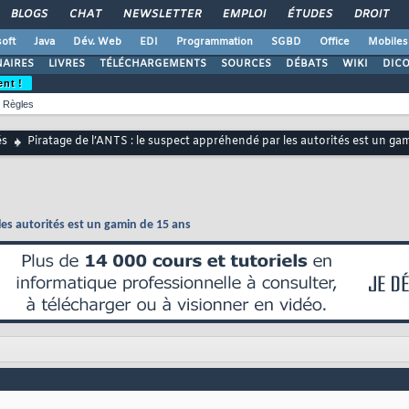
BLOGS
CHAT
NEWSLETTER
EMPLOI
ÉTUDES
DROIT
oft
Java
Dév. Web
EDI
Programmation
SGBD
Office
Mobiles
AIRES
LIVRES
TÉLÉCHARGEMENTS
SOURCES
DÉBATS
WIKI
DIC
ent !
Règles
és
Piratage de l’ANTS : le suspect appréhendé par les autorités est un ga
les autorités est un gamin de 15 ans