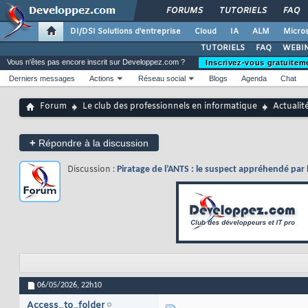
FORUMS
TUTORIELS
FAQ
DI/DSI Solutions d'entreprise
Cloud
IA
ALM
Micros
TUTORIELS
FAQ
WEBIN
Vous n'êtes pas encore inscrit sur Developpez.com ?
Inscrivez-vous gratuitem
Derniers messages
Actions
Réseau social
Blogs
Agenda
Chat
Forum
Le club des professionnels en informatique
Actualit
+
Répondre à la discussion
Discussion :
Piratage de l’ANTS : le suspect appréhendé par 
06/05/2026,
22h10
Access_to_folder