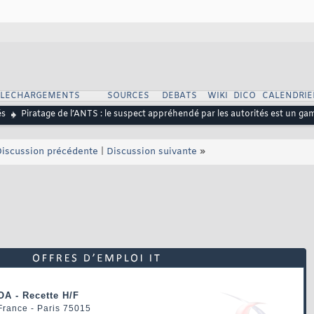
ELECHARGEMENTS
SOURCES
DEBATS
WIKI
DICO
CALENDRIE
és
Piratage de l’ANTS : le suspect appréhendé par les autorités est un ga
iscussion précédente
|
Discussion suivante
»
OA - Recette H/F
 France - Paris 75015