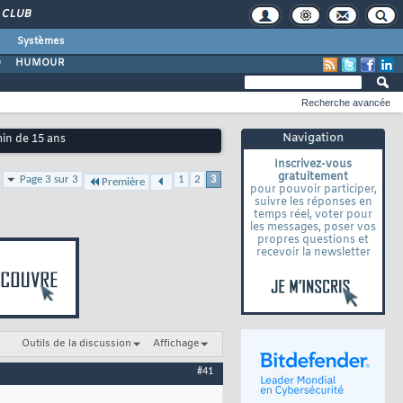
CLUB
Systèmes
O
HUMOUR
Recherche avancée
Navigation
min de 15 ans
Inscrivez-vous
gratuitement
Page 3 sur 3
1
2
3
Première
pour pouvoir participer,
suivre les réponses en
temps réel, voter pour
les messages, poser vos
propres questions et
recevoir la newsletter
Outils de la discussion
Affichage
#41