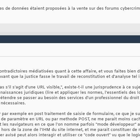
gnes de données étaient proposées à la vente sur des forums cybercr
ontradictoires médiatisées quant à cette affaire, et vous faites bien d
nt que la justice fasse le travail de reconstitution et d'analyse tel il
s s’il s’agit d’une URL visible,", existe-t-il une jurisprudence à ce su
nnaissances juridiques (lire et appliquer les normes, l'essentiels des lo
rétendre se passer au besoin des services d'un professionnel du droit
 nécessaires.
HP par exemple en post traitement de saisie de formulaire, ce que j
e de paramètre en URL ou par methode POST, ne me parait moins cach
sent les navigateurs en ce que l'on nomme parfois "mode développeur"
t hors de la zone de l'IHM du site internet, et me parait constituer de
ger avisé peut alors interagir et utiliser ce "code ouvert" vu que le l