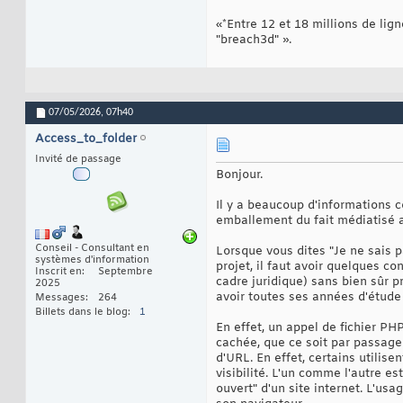
«*Entre 12 et 18 millions de li
"breach3d" ».
07/05/2026,
07h40
Access_to_folder
Invité de passage
Bonjour.
Il y a beaucoup d'informations c
emballement du fait médiatisé ava
Conseil - Consultant en
Lorsque vous dites "Je ne sais pa
systèmes d'information
projet, il faut avoir quelques co
Inscrit en
Septembre
cadre juridique) sans bien sûr p
2025
avoir toutes ses années d'étude
Messages
264
Billets dans le blog
1
En effet, un appel de fichier P
cachée, que ce soit par passag
d'URL. En effet, certains utili
visibilité. L'un comme l'autre es
ouvert" d'un site internet. L'usa