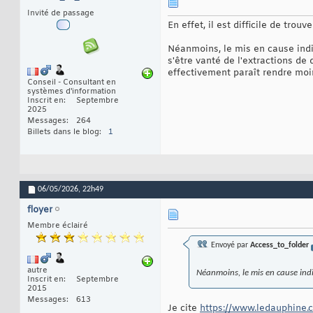
Invité de passage
En effet, il est difficile de trou
Néanmoins, le mis en cause indi
s'être vanté de l'extractions de
effectivement paraît rendre moin
Conseil - Consultant en
systèmes d'information
Inscrit en
Septembre
2025
Messages
264
Billets dans le blog
1
06/05/2026,
22h49
floyer
Membre éclairé
Envoyé par
Access_to_folder
autre
Néanmoins, le mis en cause indi
Inscrit en
Septembre
2015
Messages
613
Je cite
https://www.ledauphine.co