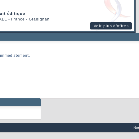
uit éditique
ALE
- France - Gradignan
Voir plus d'offres
e immédiatement.
Nou