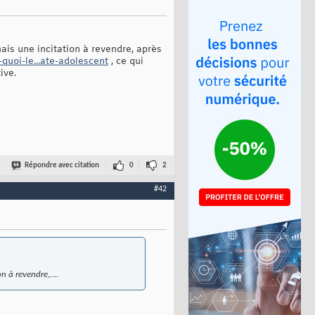
ais une incitation à revendre, après
-quoi-le...ate-adolescent
, ce qui
ive.
Répondre avec citation
0
2
#42
on à revendre,….