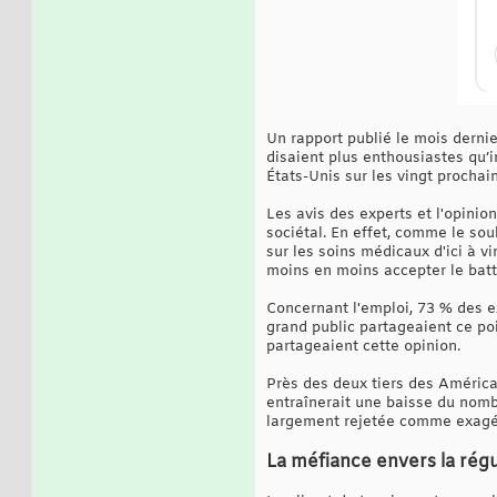
Un rapport publié le mois derni
disaient plus enthousiastes qu’i
États-Unis sur les vingt prochai
Les avis des experts et l'opinio
sociétal. En effet, comme le sou
sur les soins médicaux d'ici à 
moins en moins accepter le bat
Concernant l'emploi, 73 % des e
grand public partageaient ce po
partageaient cette opinion.
Près des deux tiers des América
entraînerait une baisse du nomb
largement rejetée comme exagé
La méfiance envers la régula