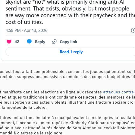
ion est tout à fait compréhensible : ce sont les jeunes qui entrent sur 
direct des suppressions massives d’emplois, des coupes budgétaires e
nt manifesté dans les réactions en ligne aux récentes
attaques contre
médiatiques traditionnels ont condamné ces actes, des membres de la
leur soutien à ces actes violents, illustrant une fracture sociale cro
 la montée de la colère.
ires ont un ton similaire à ceux qui avaient circulé après la fusilla
emment, l'incendie d'un entrepôt de Kimberly-Clark par un employé en
pé pour avoir attaqué la résidence de Sam Altman au cocktail Molotov
emandé à d'autres de le rejoindre.