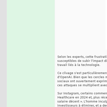
Selon les experts, cette frustrat
susceptibles de subir l’impact 
travail liés à la technologie.
Ce clivage s'est particulièreme
d'OpenAI. Bien que les cercles 
sociaux ont ouvertement exprimé 
ces attaques se multiplient avec
Sur Instagram, certains commenta
Healthcare en 2024 et, plus réc
salaire décent ». L'homme incul
investisseurs à éliminer, et a d