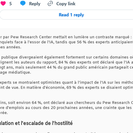
er par Pew Research Center mettait en lumière un contraste marqué :
nquiets face à l’essor de l’IA, tandis que 56 % des experts anticipaie
nes années.
n publique divergeaient également fortement sur certains domaines où
lignent les auteurs du rapport, 84 % des experts ont déclaré que l'IA 
vingt ans, mais seulement 44 % du grand public américain partageait c
tage médiatique.
xperts se montraient optimistes quant à l'impact de l'IA sur les méth
int de vue. En matière d'économie, 69 % des experts se disaient opti
ins, soit environ 64 %, ont déclaré aux chercheurs du Pew Research Ce
re d'emplois au cours des 20 prochaines années, une crainte que les 
rée.
tion et l'escalade de l'hostilité