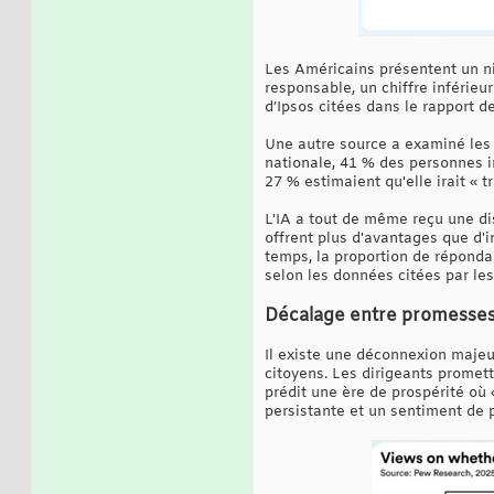
Les Américains présentent un n
responsable, un chiffre inférieu
d’Ipsos citées dans le rapport d
Une autre source a examiné les 
nationale, 41 % des personnes in
27 % estimaient qu'elle irait « tr
L'IA a tout de même reçu une dis
offrent plus d'avantages que d
temps, la proportion de réponda
selon les données citées par les
Décalage entre promesses
Il existe une déconnexion majeur
citoyens. Les dirigeants promet
prédit une ère de prospérité où 
persistante et un sentiment de 