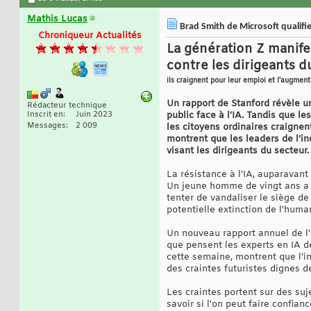
Mathis Lucas
Brad Smith de Microsoft qualifie 
Chroniqueur Actualités
La génération Z manifes
contre les dirigeants d
ils craignent pour leur emploi et l'augment
Un rapport de Stanford révèle u
Rédacteur technique
Inscrit en
Juin 2023
public face à l'IA. Tandis que le
Messages
2 009
les citoyens ordinaires craignen
montrent que les leaders de l'in
visant les dirigeants du secteur
La résistance à l'IA, auparavant
Un jeune homme de vingt ans a 
tenter de vandaliser le siège de
potentielle extinction de l'human
Un nouveau rapport annuel de l'u
que pensent les experts en IA de
cette semaine, montrent que l'i
des craintes futuristes dignes de
Les craintes portent sur des suje
savoir si l'on peut faire confia