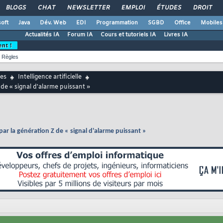
BLOGS
CHAT
NEWSLETTER
EMPLOI
ÉTUDES
DROIT
oft
Java
Dév. Web
EDI
Programmation
SGBD
Office
Mobiles
Actualités IA
Forum IA
Cours et tutoriels IA
Livres IA
ent !
Règles
es
Intelligence artificielle
 de « signal d'alarme puissant »
 par la génération Z de « signal d'alarme puissant »