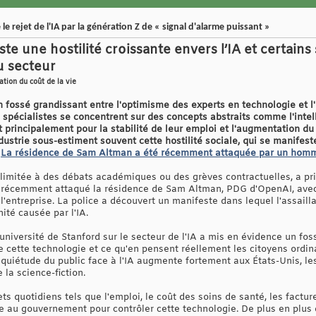
le rejet de l'IA par la génération Z de « signal d'alarme puissant »
te une hostilité croissante envers l’IA et certain
u secteur
ation du coût de la vie
n fossé grandissant entre l'optimisme des experts en technologie et l
s spécialistes se concentrent sur des concepts abstraits comme l'intell
t principalement pour la stabilité de leur emploi et l'augmentation du
dustrie sous-estiment souvent cette hostilité sociale, qui se manifest
.
La résidence de Sam Altman a été récemment attaquée par un homme 
 limitée à des débats académiques ou des grèves contractuelles, a pri
récemment attaqué la résidence de Sam Altman, PDG d'OpenAI, avec 
 l'entreprise. La police a découvert un manifeste dans lequel l'assail
ité causée par l'IA.
niversité de Stanford sur le secteur de l'IA a mis en évidence un fos
 cette technologie et ce qu'en pensent réellement les citoyens ordina
nquiétude du public face à l'IA augmente fortement aux États-Unis, le
 la science-fiction.
ts quotidiens tels que l'emploi, le coût des soins de santé, les factur
nce au gouvernement pour contrôler cette technologie. De plus en plu