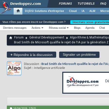
FORUMS
TUTORIELS
FAQ
DI/DSI Solutions d'entreprise
Cloud
IA
ALM
Micros
Vous n'êtes pas encore inscrit sur Developpez.com ?
Inscrivez-vous gratuitem
Derniers messages
Actions
Réseau social
Blogs
Agenda
Chat
Forum
Général Développement
Algorithme & Mathématiqu
Brad Smith de Microsoft qualifie le rejet de l'IA par la génération Z
+
Signaler un problème
Répondre à la discussion
Discussion :
Brad Smith de Microsoft qualifie le rejet de l'IA
Sujet :
Intelligence artificielle
16/04/2026,
17h35