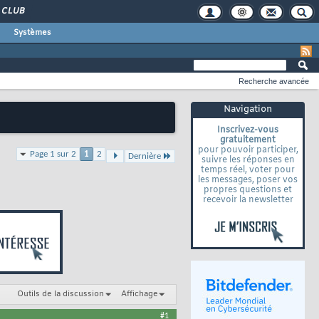
CLUB
Systèmes
Recherche avancée
Navigation
Inscrivez-vous
gratuitement
pour pouvoir participer,
Page 1 sur 2
1
2
Dernière
suivre les réponses en
temps réel, voter pour
les messages, poser vos
propres questions et
recevoir la newsletter
Outils de la discussion
Affichage
#1