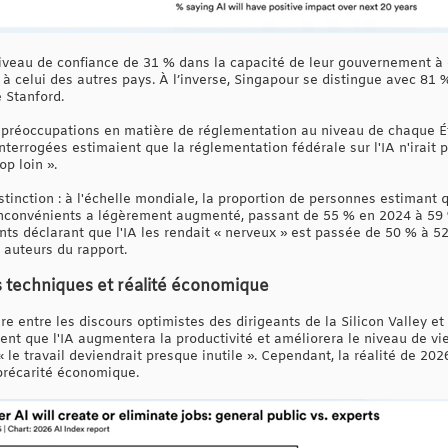
iveau de confiance de 31 % dans la capacité de leur gouvernement à 
r à celui des autres pays. À l’inverse, Singapour se distingue avec 81
e Stanford.
préoccupations en matière de réglementation au niveau de chaque Éta
terrogées estimaient que la réglementation fédérale sur l'IA n'irait 
op loin ».
tinction : à l'échelle mondiale, la proportion de personnes estimant q
'inconvénients a légèrement augmenté, passant de 55 % en 2024 à 5
nts déclarant que l'IA les rendait « nerveux » est passée de 50 % à 
 auteurs du rapport.
 techniques et réalité économique
e entre les discours optimistes des dirigeants de la Silicon Valley et 
tent que l'IA augmentera la productivité et améliorera le niveau de v
« le travail deviendrait presque inutile ». Cependant, la réalité de 20
précarité économique.