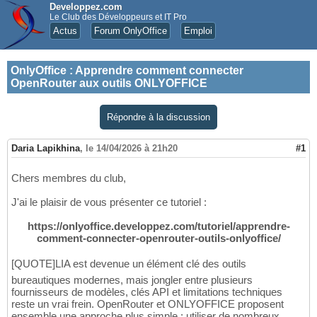
Developpez.com
Le Club des Développeurs et IT Pro
Actus
Forum OnlyOffice
Emploi
OnlyOffice
:
Apprendre comment connecter
OpenRouter aux outils ONLYOFFICE
Répondre à la discussion
Daria Lapikhina
,
le 14/04/2026 à 21h20
#1
Chers membres du club,
J'ai le plaisir de vous présenter ce tutoriel :
https://onlyoffice.developpez.com/tutoriel/apprendre-
comment-connecter-openrouter-outils-onlyoffice/
[QUOTE]LIA est devenue un élément clé des outils
bureautiques modernes, mais jongler entre plusieurs
fournisseurs de modèles, clés API et limitations techniques
reste un vrai frein. OpenRouter et ONLYOFFICE proposent
ensemble une approche plus simple : utiliser de nombreux