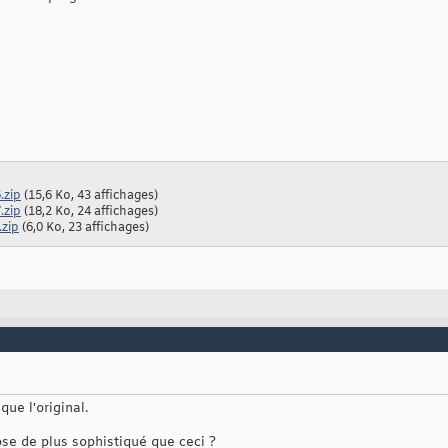
.zip
(15,6 Ko, 43 affichages)
.zip
(18,2 Ko, 24 affichages)
.zip
(6,0 Ko, 23 affichages)
ue l'original.
ose de plus sophistiqué que ceci ?