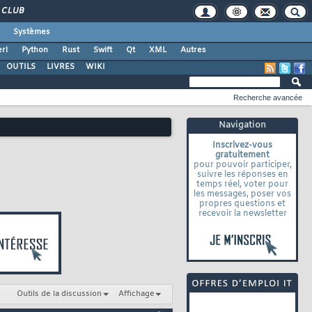
CLUB
Systèmes
rl
Python
Rust
Swift
Qt
XML
Autres
OUTILS
LIVRES
WIKI
Recherche avancée
Navigation
Inscrivez-vous
gratuitement
pour pouvoir participer,
suivre les réponses en
temps réel, voter pour
les messages, poser vos
propres questions et
recevoir la newsletter
Outils de la discussion
Affichage