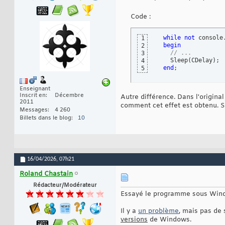
Code :
while
not
 console
1
begin
2
// ...
3
    Sleep
(
CDelay
)
;

4
end
;
5
Enseignant
Inscrit en
Décembre
Autre différence. Dans l'original
2011
comment cet effet est obtenu. Si
Messages
4 260
Billets dans le blog
10
16/04/2026,
07h21
Roland Chastain
Rédacteur/Modérateur
Essayé le programme sous Windo
Il y a
un problème
, mais pas de
versions
de Windows.