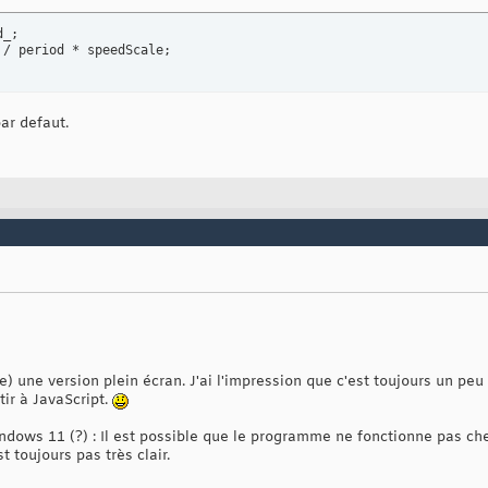
_;

 / period * speedScale;
ar defaut.
 une version plein écran. J'ai l'impression que c'est toujours un peu
ir à JavaScript.
indows 11 (?) : Il est possible que le programme ne fonctionne pas ch
t toujours pas très clair.