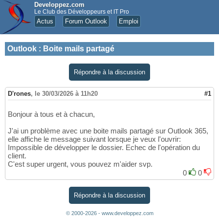
Developpez.com
Le Club des Développeurs et IT Pro
Actus
Forum Outlook
Emploi
Outlook
:
Boite mails partagé
Répondre à la discussion
D'rones
,
le 30/03/2026 à 11h20
#1
Bonjour à tous et à chacun,
J'ai un problème avec une boite mails partagé sur Outlook 365,
elle affiche le message suivant lorsque je veux l'ouvrir:
Impossible de développer le dossier. Echec de l'opération du
client.
C'est super urgent, vous pouvez m'aider svp.
0
0
Répondre à la discussion
© 2000-2026 - www.developpez.com