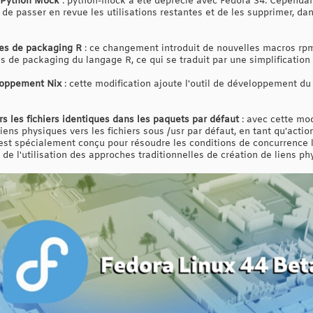
e Python Mock
: python-mock a été déprécié avec Fedora 34. Cependant,
de passer en revue les utilisations restantes et de les supprimer, da
ves de packaging R
: ce changement introduit de nouvelles macros rpm
 de packaging du langage R, ce qui se traduit par une simplification d
eloppement Nix
: cette modification ajoute l'outil de développement du
rs les fichiers identiques dans les paquets par défaut
: avec cette mod
ns physiques vers les fichiers sous /usr par défaut, en tant qu'actio
 est spécialement conçu pour résoudre les conditions de concurrence li
 de l'utilisation des approches traditionnelles de création de liens ph