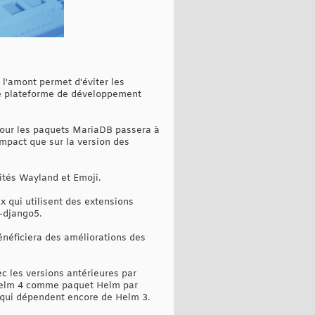
 l'amont permet d'éviter les
une plateforme de développement
n pour les paquets MariaDB passera à
impact que sur la version des
lités Wayland et Emoji.
x qui utilisent des extensions
-django5.
énéficiera des améliorations des
c les versions antérieures par
t Helm 4 comme paquet Helm par
ls qui dépendent encore de Helm 3.