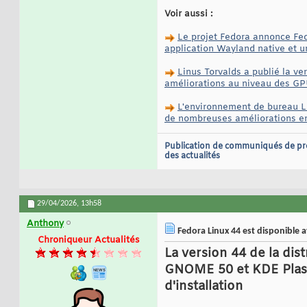
Voir aussi :
Le projet Fedora annonce Fed
application Wayland native et u
Linus Torvalds a publié la ve
améliorations au niveau des GP
L'environnement de bureau Li
de nombreuses améliorations en
Publication de communiqués de pr
des actualités
29/04/2026,
13h58
Anthony
Fedora Linux 44 est disponible 
Chroniqueur Actualités
La version 44 de la di
GNOME 50 et KDE Plas
d'installation