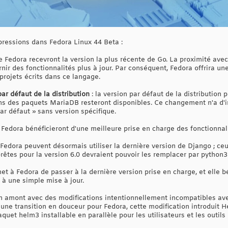
ppressions dans Fedora Linux 44 Beta :
de Fedora recevront la version la plus récente de Go. La proximité avec
rnir des fonctionnalités plus à jour. Par conséquent, Fedora offrira 
 projets écrits dans ce langage.
r défaut de la distribution
: la version par défaut de la distributio
ions des paquets MariaDB resteront disponibles. Ce changement n'a d'
ar défaut » sans version spécifique.
e Fedora bénéficieront d'une meilleure prise en charge des fonctionna
e Fedora peuvent désormais utiliser la dernière version de Django ; ceu
rêtes pour la version 6.0 devraient pouvoir les remplacer par python3
t à Fedora de passer à la dernière version prise en charge, et elle b
 à une simple mise à jour.
n amont avec des modifications intentionnellement incompatibles ave
r une transition en douceur pour Fedora, cette modification introdui
aquet helm3 installable en parallèle pour les utilisateurs et les outi