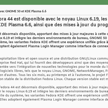
avec GNOME 50 et KDE Plasma 6.6
ora 44 est disponible avec le noyau Linux 6.19, l
 Plasma 6.6, ainsi que des mises à jour du prog
t désormais disponible, apportant des mises à jour majeures à cette d
ux 6.19 et intègre les derniers environnements de bureau, GNOME 50
stème, les variantes Fedora KDE offrent une expérience unifiée grâce 
 adoptent également Plasma Login Manager comme interface de connex
xploitation libre et open source et une distribution GNU/Linux commu
eprise Red Hat, qui lui fournit des développeurs ainsi que des moyens 
ientée vers l'intégration de nouvelles technologies pour le monde du lo
e logiciels libres, tels que le noyau Linux, GNOME, NetworkManager, 
n d'autres. Tous les six mois, au printemps et à l'automne, le projet 
 stable de la distribution Fedora Linux. Chaque version stable est m
edora 44 est désormais disponible, apportant des mises à jour majeur
r le noyau Linux 6.19 et intègre les derniers environnements de bur
lle du système, les variantes Fedora KDE offrent une expérience unifi
. Elles adoptent également Plasma Login Manager comme interface de