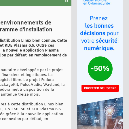
#1
es environnements de
ramme d'installation
istribution Linux bien connue. Cette
 et KDE Plasma 6.6. Outre ces
à la nouvelle application Plasma
ion par défaut, en remplacement de
nautaire développée par le projet
financiers et logistiques. La
giciel libre. Le projet Fedora
PackageKit, PulseAudio, Wayland, la
Fedora met à disposition de la
aintenue treize mois.
es à cette distribution Linux bien
eau, GNOME 50 et KDE Plasma 6.6.
ée grâce à la nouvelle application
 connexion par défaut, en