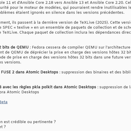
ble 11 et d'Ansible Core 2.18 vers Ansible 13 et Ansible Core 2.20. Ce
urité pour le moteur de modèles, qui pourraient rendre inutilisables 
blèmes étaient ignorés en silence dans les versions précédentes.
ment, ils passent à la dernière version de TeXLive (2025). Cette ve
e SPEC « texlive » en un ensemble de paquets de collection et de sché
de TeXLive. Chaque paquet de collection inclura les dépendances dir
2 bits de QEMU
: Fedora cessera de compiler QEMU sur l'architectur
nt de QEMU de déprécier la prise en charge des versions hôtes 32 bits
e de prise en charge des versions hôtes 32 bits dans une future ver
es versions.
s FUSE 2 dans Atomic Desktops
: suppression des binaires et des bib
é avec les règles pkla polkit dans Atomic Desktops
: suppression de l
dora Atomic Desktops
Beta
 est crédible ou pertinente ?
et ?