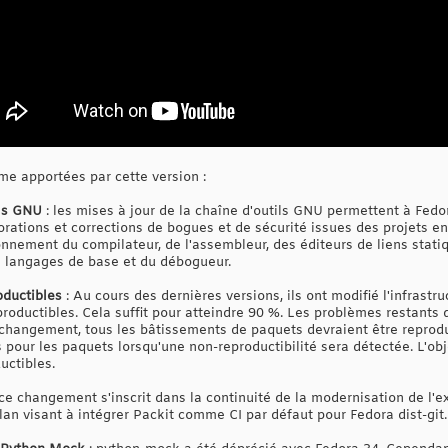
me apportées par cette version :
ils GNU
: les mises à jour de la chaîne d'outils GNU permettent à Fedor
orations et corrections de bogues et de sécurité issues des projets en 
ionnement du compilateur, de l'assembleur, des éditeurs de liens stat
 langages de base et du débogueur.
oductibles
: Au cours des dernières versions, ils ont modifié l'infrast
oductibles. Cela suffit pour atteindre 90 %. Les problèmes restants d
 changement, tous les bâtissements de paquets devraient être reproduc
pour les paquets lorsqu'une non-reproductibilité sera détectée. L'obj
uctibles.
ce changement s'inscrit dans la continuité de la modernisation de l'
lan visant à intégrer Packit comme CI par défaut pour Fedora dist-git.