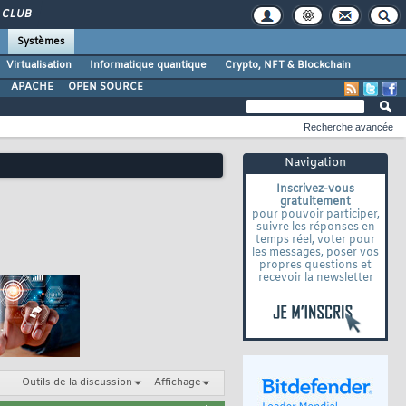
CLUB
Systèmes
Virtualisation
Informatique quantique
Crypto, NFT & Blockchain
APACHE
OPEN SOURCE
Recherche avancée
Navigation
Inscrivez-vous
gratuitement
pour pouvoir participer,
suivre les réponses en
temps réel, voter pour
les messages, poser vos
propres questions et
recevoir la newsletter
Outils de la discussion
Affichage