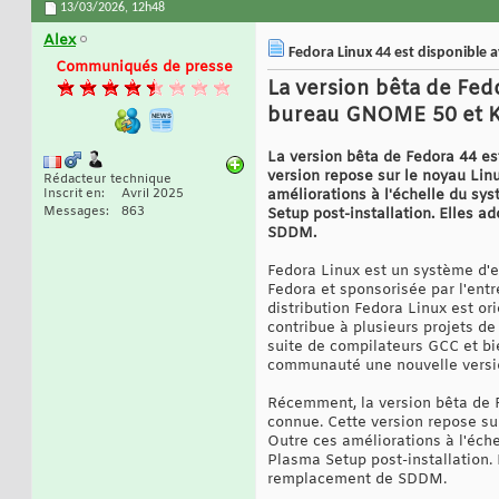
13/03/2026,
12h48
Alex
Fedora Linux 44 est disponible 
Communiqués de presse
La version bêta de Fed
bureau GNOME 50 et KDE
La version bêta de Fedora 44 es
version repose sur le noyau Lin
Rédacteur technique
Inscrit en
Avril 2025
améliorations à l'échelle du sy
Messages
863
Setup post-installation. Elles
SDDM.
Fedora Linux est un système d'e
Fedora et sponsorisée par l'entr
distribution Fedora Linux est or
contribue à plusieurs projets d
suite de compilateurs GCC et bie
communauté une nouvelle version
Récemment, la version bêta de F
connue. Cette version repose su
Outre ces améliorations à l'éche
Plasma Setup post-installation
remplacement de SDDM.