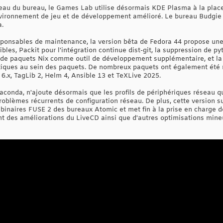
au du bureau, le Games Lab utilise désormais KDE Plasma à la place 
vironnement de jeu et de développement amélioré. Le bureau Budgie
a.
sponsables de maintenance, la version bêta de Fedora 44 propose une 
bles, Packit pour l'intégration continue dist-git, la suppression de p
 de paquets Nix comme outil de développement supplémentaire, et la 
entiques au sein des paquets. De nombreux paquets ont également été
 6.x, TagLib 2, Helm 4, Ansible 13 et TeXLive 2025.
conda, n'ajoute désormais que les profils de périphériques réseau que
s problèmes récurrents de configuration réseau. De plus, cette versio
es binaires FUSE 2 des bureaux Atomic et met fin à la prise en charge d
nt des améliorations du LiveCD ainsi que d'autres optimisations mine