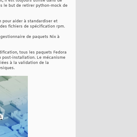
 il est toujours utilisé dans de
ns le but de retirer python-mock de
 pour aider à standardiser et
es fichiers de spécification rpm.
 gestionnaire de paquets Nix à
ification, tous les paquets Fedora
n post-installation. Le mécanisme
ées à la validation de la
ysiques.