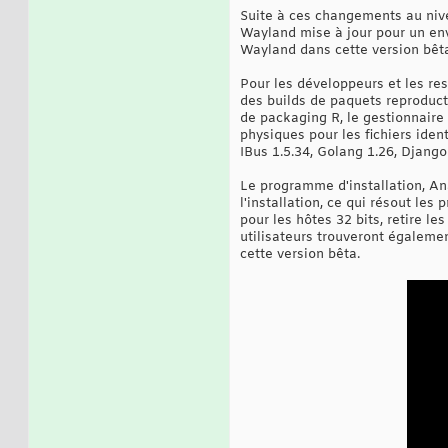
Suite à ces changements au nive
Wayland mise à jour pour un en
Wayland dans cette version bêt
Pour les développeurs et les re
des builds de paquets reproducti
de packaging R, le gestionnaire
physiques pour les fichiers id
IBus 1.5.34, Golang 1.26, Django
Le programme d'installation, Ana
l'installation, ce qui résout le
pour les hôtes 32 bits, retire l
utilisateurs trouveront égaleme
cette version bêta.