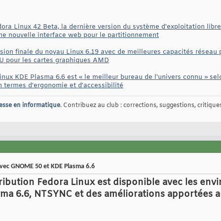
ora Linux 42 Beta, la dernière version du système d'exploitation libr
ne nouvelle interface web pour le partitionnement
rsion finale du noyau Linux 6.19 avec de meilleures capacités réseau p
U pour les cartes graphiques AMD
nux KDE Plasma 6.6 est « le meilleur bureau de l'univers connu » se
 termes d'ergonomie et d'accessibilité
esse en informatique
. Contribuez au club : corrections, suggestions, critiques,
avec GNOME 50 et KDE Plasma 6.6
stribution Fedora Linux est disponible avec les e
ma 6.6, NTSYNC et des améliorations apportées