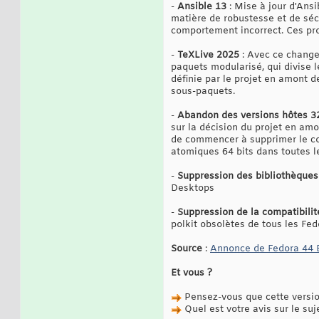
-
Ansible 13
: Mise à jour d'Ansi
matière de robustesse et de séc
comportement incorrect. Ces pro
-
TeXLive 2025
: Avec ce change
paquets modularisé, qui divise l
définie par le projet en amont 
sous-paquets.
-
Abandon des versions hôtes 3
sur la décision du projet en amo
de commencer à supprimer le cod
atomiques 64 bits dans toutes l
-
Suppression des bibliothèque
Desktops
-
Suppression de la compatibilit
polkit obsolètes de tous les Fe
Source
:
Annonce de Fedora 44 
Et vous ?
Pensez-vous que cette version
Quel est votre avis sur le suj