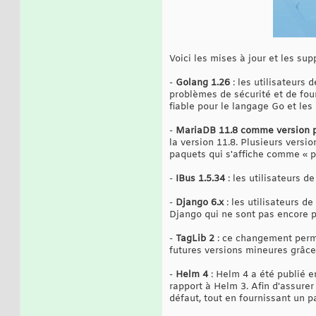
Voici les mises à jour et les su
-
Golang 1.26
: les utilisateurs 
problèmes de sécurité et de fou
fiable pour le langage Go et les
-
MariaDB 11.8 comme version pa
la version 11.8. Plusieurs vers
paquets qui s'affiche comme « p
-
IBus 1.5.34
: les utilisateurs d
-
Django 6.x
: les utilisateurs d
Django qui ne sont pas encore p
-
TagLib 2
: ce changement perme
futures versions mineures grâce
-
Helm 4
: Helm 4 a été publié e
rapport à Helm 3. Afin d'assure
défaut, tout en fournissant un p