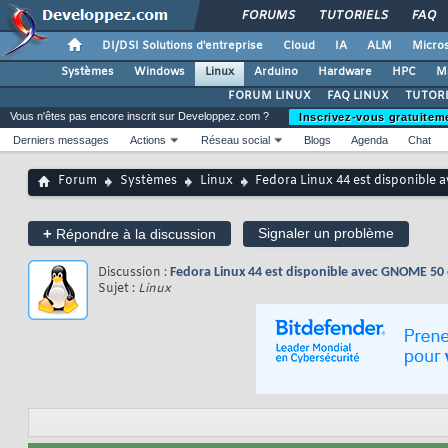
FORUMS
TUTORIELS
FAQ
DI/DSI Solutions d'entreprise
Cloud
IA
ALM
Micros
Systèmes
Windows
Linux
Arduino
Hardware
HPC
M
FORUM LINUX
FAQ LINUX
TUTORI
Vous n'êtes pas encore inscrit sur Developpez.com ?
Inscrivez-vous gratuitem
Derniers messages
Actions
Réseau social
Blogs
Agenda
Chat
Forum
Systèmes
Linux
Fedora Linux 44 est disponible
+
Signaler un problème
Répondre à la discussion
Discussion :
Fedora Linux 44 est disponible avec GNOME 50 
Sujet :
Linux