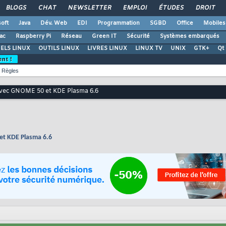
BLOGS
CHAT
NEWSLETTER
EMPLOI
ÉTUDES
DROIT
oft
Java
Dév. Web
EDI
Programmation
SGBD
Office
Mobiles
ac
Raspberry Pi
Réseau
Green IT
Sécurité
Systèmes embarqués
ELS LINUX
OUTILS LINUX
LIVRES LINUX
LINUX TV
UNIX
GTK+
Qt
ent !
Règles
 avec GNOME 50 et KDE Plasma 6.6
et KDE Plasma 6.6