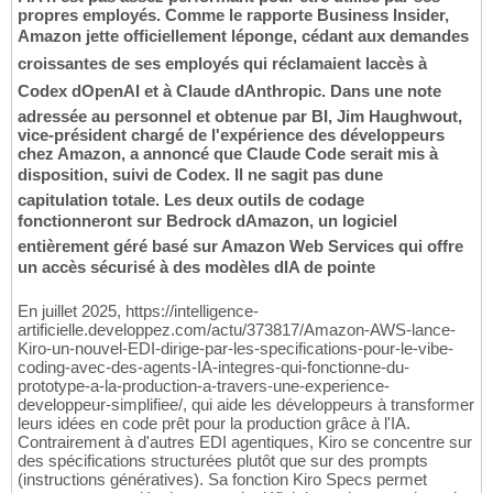
propres employés. Comme le rapporte Business Insider,
Amazon jette officiellement léponge, cédant aux demandes
croissantes de ses employés qui réclamaient laccès à
Codex dOpenAI et à Claude dAnthropic. Dans une note
adressée au personnel et obtenue par BI, Jim Haughwout,
vice-président chargé de l'expérience des développeurs
chez Amazon, a annoncé que Claude Code serait mis à
disposition, suivi de Codex. Il ne sagit pas dune
capitulation totale. Les deux outils de codage
fonctionneront sur Bedrock dAmazon, un logiciel
entièrement géré basé sur Amazon Web Services qui offre
un accès sécurisé à des modèles dIA de pointe
En juillet 2025, https://intelligence-
artificielle.developpez.com/actu/373817/Amazon-AWS-lance-
Kiro-un-nouvel-EDI-dirige-par-les-specifications-pour-le-vibe-
coding-avec-des-agents-IA-integres-qui-fonctionne-du-
prototype-a-la-production-a-travers-une-experience-
developpeur-simplifiee/, qui aide les développeurs à transformer
leurs idées en code prêt pour la production grâce à l'IA.
Contrairement à d'autres EDI agentiques, Kiro se concentre sur
des spécifications structurées plutôt que sur des prompts
(instructions génératives). Sa fonction Kiro Specs permet