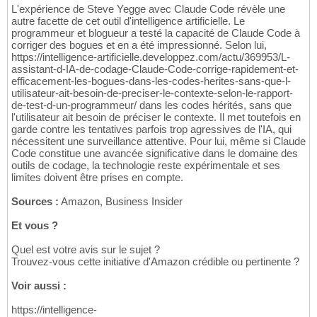
L'expérience de Steve Yegge avec Claude Code révèle une
autre facette de cet outil d'intelligence artificielle. Le
programmeur et blogueur a testé la capacité de Claude Code à
corriger des bogues et en a été impressionné. Selon lui,
https://intelligence-artificielle.developpez.com/actu/369953/L-
assistant-d-IA-de-codage-Claude-Code-corrige-rapidement-et-
efficacement-les-bogues-dans-les-codes-herites-sans-que-l-
utilisateur-ait-besoin-de-preciser-le-contexte-selon-le-rapport-
de-test-d-un-programmeur/ dans les codes hérités, sans que
l'utilisateur ait besoin de préciser le contexte. Il met toutefois en
garde contre les tentatives parfois trop agressives de l'IA, qui
nécessitent une surveillance attentive. Pour lui, même si Claude
Code constitue une avancée significative dans le domaine des
outils de codage, la technologie reste expérimentale et ses
limites doivent être prises en compte.
Sources :
Amazon, Business Insider
Et vous ?
Quel est votre avis sur le sujet ?
Trouvez-vous cette initiative d'Amazon crédible ou pertinente ?
Voir aussi :
https://intelligence-