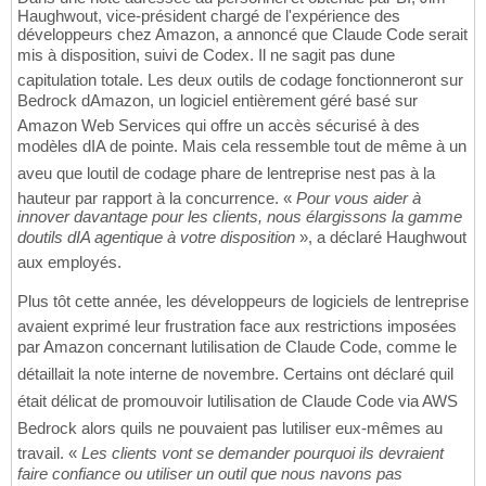
Haughwout, vice-président chargé de l'expérience des
développeurs chez Amazon, a annoncé que Claude Code serait
mis à disposition, suivi de Codex. Il ne sagit pas dune
capitulation totale. Les deux outils de codage fonctionneront sur
Bedrock dAmazon, un logiciel entièrement géré basé sur
Amazon Web Services qui offre un accès sécurisé à des
modèles dIA de pointe. Mais cela ressemble tout de même à un
aveu que loutil de codage phare de lentreprise nest pas à la
hauteur par rapport à la concurrence. «
Pour vous aider à
innover davantage pour les clients, nous élargissons la gamme
doutils dIA agentique à votre disposition
», a déclaré Haughwout
aux employés.
Plus tôt cette année, les développeurs de logiciels de lentreprise
avaient exprimé leur frustration face aux restrictions imposées
par Amazon concernant lutilisation de Claude Code, comme le
détaillait la note interne de novembre. Certains ont déclaré quil
était délicat de promouvoir lutilisation de Claude Code via AWS
Bedrock alors quils ne pouvaient pas lutiliser eux-mêmes au
travail. «
Les clients vont se demander pourquoi ils devraient
faire confiance ou utiliser un outil que nous navons pas