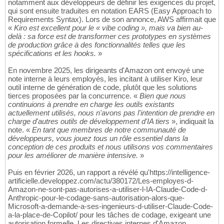
notamment aux développeurs de définir les exigences du projet,
qui sont ensuite traduites en notation EARS (Easy Approach to
Requirements Syntax). Lors de son annonce, AWS affirmait que
«
Kiro est excellent pour le « vibe coding », mais va bien au-
delà : sa force est de transformer ces prototypes en systèmes
de production grâce à des fonctionnalités telles que les
spécifications et les hooks.
»
En novembre 2025, les dirigeants d'Amazon ont envoyé une
note interne à leurs employés, les incitant à utiliser Kiro, leur
outil interne de génération de code, plutôt que les solutions
tierces proposées par la concurrence. «
Bien que nous
continuions à prendre en charge les outils existants
actuellement utilisés, nous n'avons pas l'intention de prendre en
charge d'autres outils de développement d'IA tiers
», indiquait la
note. «
En tant que membres de notre communauté de
développeurs, vous jouez tous un rôle essentiel dans la
conception de ces produits et nous utilisons vos commentaires
pour les améliorer de manière intensive.
»
Puis en février 2026, un rapport a révélé qu'https://intelligence-
artificielle.developpez.com/actu/380172/Les-employes-d-
Amazon-ne-sont-pas-autorises-a-utiliser-l-IA-Claude-Code-d-
Anthropic-pour-le-codage-sans-autorisation-alors-que-
Microsoft-a-demande-a-ses-ingenieurs-d-utiliser-Claude-Code-
a-la-place-de-Copilot/ pour les tâches de codage, exigeant une
autorisation formelle. Les directives internes d'Amazon