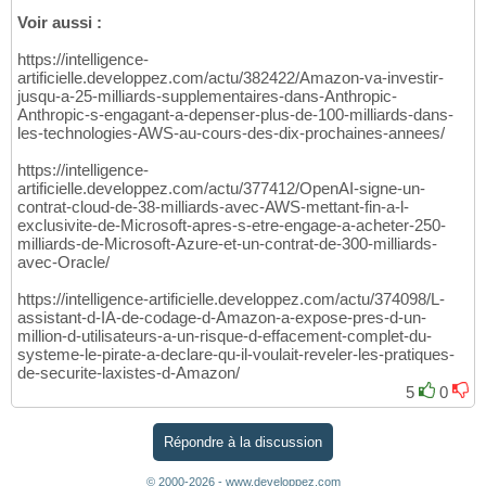
Voir aussi :
https://intelligence-
artificielle.developpez.com/actu/382422/Amazon-va-investir-
jusqu-a-25-milliards-supplementaires-dans-Anthropic-
Anthropic-s-engagant-a-depenser-plus-de-100-milliards-dans-
les-technologies-AWS-au-cours-des-dix-prochaines-annees/
https://intelligence-
artificielle.developpez.com/actu/377412/OpenAI-signe-un-
contrat-cloud-de-38-milliards-avec-AWS-mettant-fin-a-l-
exclusivite-de-Microsoft-apres-s-etre-engage-a-acheter-250-
milliards-de-Microsoft-Azure-et-un-contrat-de-300-milliards-
avec-Oracle/
https://intelligence-artificielle.developpez.com/actu/374098/L-
assistant-d-IA-de-codage-d-Amazon-a-expose-pres-d-un-
million-d-utilisateurs-a-un-risque-d-effacement-complet-du-
systeme-le-pirate-a-declare-qu-il-voulait-reveler-les-pratiques-
de-securite-laxistes-d-Amazon/
5
0
Répondre à la discussion
© 2000-2026 - www.developpez.com