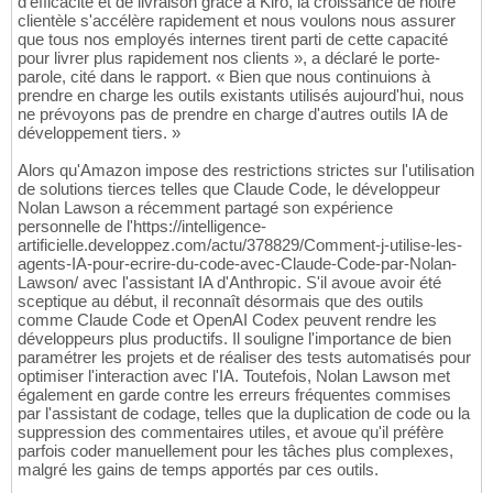
d'efficacité et de livraison grâce à Kiro, la croissance de notre
clientèle s'accélère rapidement et nous voulons nous assurer
que tous nos employés internes tirent parti de cette capacité
pour livrer plus rapidement nos clients », a déclaré le porte-
parole, cité dans le rapport. « Bien que nous continuions à
prendre en charge les outils existants utilisés aujourd'hui, nous
ne prévoyons pas de prendre en charge d'autres outils IA de
développement tiers. »
Alors qu'Amazon impose des restrictions strictes sur l'utilisation
de solutions tierces telles que Claude Code, le développeur
Nolan Lawson a récemment partagé son expérience
personnelle de l'https://intelligence-
artificielle.developpez.com/actu/378829/Comment-j-utilise-les-
agents-IA-pour-ecrire-du-code-avec-Claude-Code-par-Nolan-
Lawson/ avec l'assistant IA d'Anthropic. S'il avoue avoir été
sceptique au début, il reconnaît désormais que des outils
comme Claude Code et OpenAI Codex peuvent rendre les
développeurs plus productifs. Il souligne l'importance de bien
paramétrer les projets et de réaliser des tests automatisés pour
optimiser l'interaction avec l'IA. Toutefois, Nolan Lawson met
également en garde contre les erreurs fréquentes commises
par l'assistant de codage, telles que la duplication de code ou la
suppression des commentaires utiles, et avoue qu'il préfère
parfois coder manuellement pour les tâches plus complexes,
malgré les gains de temps apportés par ces outils.