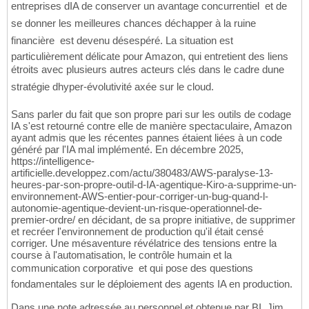
entreprises dIA de conserver un avantage concurrentiel  et de
se donner les meilleures chances déchapper à la ruine
financière  est devenu désespéré. La situation est
particulièrement délicate pour Amazon, qui entretient des liens
étroits avec plusieurs autres acteurs clés dans le cadre dune
stratégie dhyper-évolutivité axée sur le cloud.
Sans parler du fait que son propre pari sur les outils de codage
IA s'est retourné contre elle de manière spectaculaire, Amazon
ayant admis que les récentes pannes étaient liées à un code
généré par l'IA mal implémenté. En décembre 2025,
https://intelligence-
artificielle.developpez.com/actu/380483/AWS-paralyse-13-
heures-par-son-propre-outil-d-IA-agentique-Kiro-a-supprime-un-
environnement-AWS-entier-pour-corriger-un-bug-quand-l-
autonomie-agentique-devient-un-risque-operationnel-de-
premier-ordre/ en décidant, de sa propre initiative, de supprimer
et recréer l'environnement de production qu'il était censé
corriger. Une mésaventure révélatrice des tensions entre la
course à l'automatisation, le contrôle humain et la
communication corporative  et qui pose des questions
fondamentales sur le déploiement des agents IA en production.
Dans une note adressée au personnel et obtenue par BI, Jim