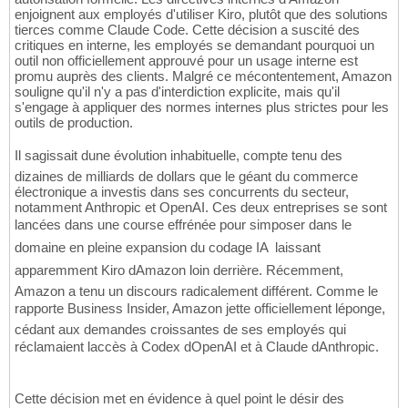
enjoignent aux employés d'utiliser Kiro, plutôt que des solutions
tierces comme Claude Code. Cette décision a suscité des
critiques en interne, les employés se demandant pourquoi un
outil non officiellement approuvé pour un usage interne est
promu auprès des clients. Malgré ce mécontentement, Amazon
souligne qu'il n'y a pas d'interdiction explicite, mais qu'il
s'engage à appliquer des normes internes plus strictes pour les
outils de production.
Il sagissait dune évolution inhabituelle, compte tenu des
dizaines de milliards de dollars que le géant du commerce
électronique a investis dans ses concurrents du secteur,
notamment Anthropic et OpenAI. Ces deux entreprises se sont
lancées dans une course effrénée pour simposer dans le
domaine en pleine expansion du codage IA  laissant
apparemment Kiro dAmazon loin derrière. Récemment,
Amazon a tenu un discours radicalement différent. Comme le
rapporte Business Insider, Amazon jette officiellement léponge,
cédant aux demandes croissantes de ses employés qui
réclamaient laccès à Codex dOpenAI et à Claude dAnthropic.
Cette décision met en évidence à quel point le désir des