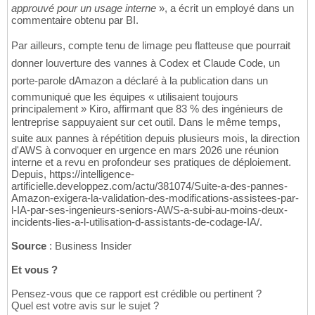
approuvé pour un usage interne
», a écrit un employé dans un
commentaire obtenu par BI.
Par ailleurs, compte tenu de limage peu flatteuse que pourrait
donner louverture des vannes à Codex et Claude Code, un
porte-parole dAmazon a déclaré à la publication dans un
communiqué que les équipes « utilisaient toujours
principalement » Kiro, affirmant que 83 % des ingénieurs de
lentreprise sappuyaient sur cet outil. Dans le même temps,
suite aux pannes à répétition depuis plusieurs mois, la direction
d'AWS à convoquer en urgence en mars 2026 une réunion
interne et a revu en profondeur ses pratiques de déploiement.
Depuis, https://intelligence-
artificielle.developpez.com/actu/381074/Suite-a-des-pannes-
Amazon-exigera-la-validation-des-modifications-assistees-par-
l-IA-par-ses-ingenieurs-seniors-AWS-a-subi-au-moins-deux-
incidents-lies-a-l-utilisation-d-assistants-de-codage-IA/.
Source
: Business Insider
Et vous ?
Pensez-vous que ce rapport est crédible ou pertinent ?
Quel est votre avis sur le sujet ?