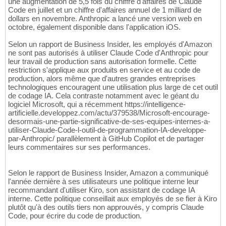
une augmentation de 5,5 fois du chiffre d'affaires de Claude
Code en juillet et un chiffre d'affaires annuel de 1 milliard de
dollars en novembre. Anthropic a lancé une version web en
octobre, également disponible dans l'application iOS.
Selon un rapport de Business Insider, les employés d'Amazon
ne sont pas autorisés à utiliser Claude Code d'Anthropic pour
leur travail de production sans autorisation formelle. Cette
restriction s'applique aux produits en service et au code de
production, alors même que d'autres grandes entreprises
technologiques encouragent une utilisation plus large de cet outil
de codage IA. Cela contraste notamment avec le géant du
logiciel Microsoft, qui a récemment https://intelligence-
artificielle.developpez.com/actu/379538/Microsoft-encourage-
desormais-une-partie-significative-de-ses-equipes-internes-a-
utiliser-Claude-Code-l-outil-de-programmation-IA-developpe-
par-Anthropic/ parallèlement à GitHub Copilot et de partager
leurs commentaires sur ses performances.
Selon le rapport de Business Insider, Amazon a communiqué
l'année dernière à ses utilisateurs une politique interne leur
recommandant d'utiliser Kiro, son assistant de codage IA
interne. Cette politique conseillait aux employés de se fier à Kiro
plutôt qu'à des outils tiers non approuvés, y compris Claude
Code, pour écrire du code de production.