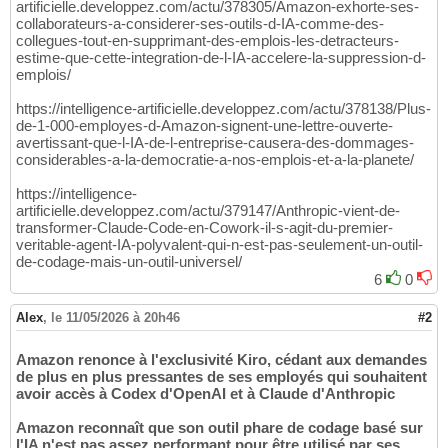
artificielle.developpez.com/actu/378305/Amazon-exhorte-ses-
collaborateurs-a-considerer-ses-outils-d-IA-comme-des-
collegues-tout-en-supprimant-des-emplois-les-detracteurs-
estime-que-cette-integration-de-l-IA-accelere-la-suppression-d-
emplois/
https://intelligence-artificielle.developpez.com/actu/378138/Plus-
de-1-000-employes-d-Amazon-signent-une-lettre-ouverte-
avertissant-que-l-IA-de-l-entreprise-causera-des-dommages-
considerables-a-la-democratie-a-nos-emplois-et-a-la-planete/
https://intelligence-
artificielle.developpez.com/actu/379147/Anthropic-vient-de-
transformer-Claude-Code-en-Cowork-il-s-agit-du-premier-
veritable-agent-IA-polyvalent-qui-n-est-pas-seulement-un-outil-
de-codage-mais-un-outil-universel/
6
0
Alex
,
le 11/05/2026 à 20h46
#2
Amazon renonce à l'exclusivité Kiro, cédant aux demandes
de plus en plus pressantes de ses employés qui souhaitent
avoir accès à Codex d'OpenAI et à Claude d'Anthropic
Amazon reconnaît que son outil phare de codage basé sur
l'IA n'est pas assez performant pour être utilisé par ses