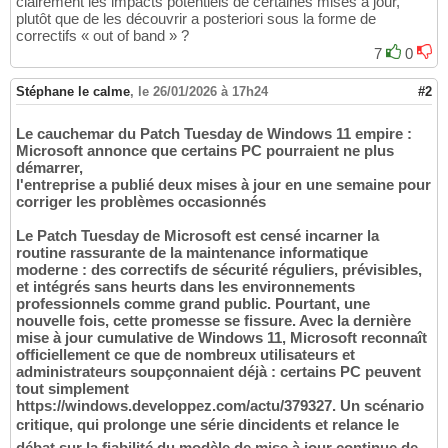
clairement les impacts potentiels de certaines mises à jour,
plutôt que de les découvrir a posteriori sous la forme de
correctifs « out of band » ?
7
0
Stéphane le calme
,
le 26/01/2026 à 17h24
#2
Le cauchemar du Patch Tuesday de Windows 11 empire :
Microsoft annonce que certains PC pourraient ne plus
démarrer,
l'entreprise a publié deux mises à jour en une semaine pour
corriger les problèmes occasionnés
Le Patch Tuesday de Microsoft est censé incarner la
routine rassurante de la maintenance informatique
moderne : des correctifs de sécurité réguliers, prévisibles,
et intégrés sans heurts dans les environnements
professionnels comme grand public. Pourtant, une
nouvelle fois, cette promesse se fissure. Avec la dernière
mise à jour cumulative de Windows 11, Microsoft reconnaît
officiellement ce que de nombreux utilisateurs et
administrateurs soupçonnaient déjà : certains PC peuvent
tout simplement
https://windows.developpez.com/actu/379327. Un scénario
critique, qui prolonge une série dincidents et relance le
débat sur la fiabilité du modèle de mise à jour continue de