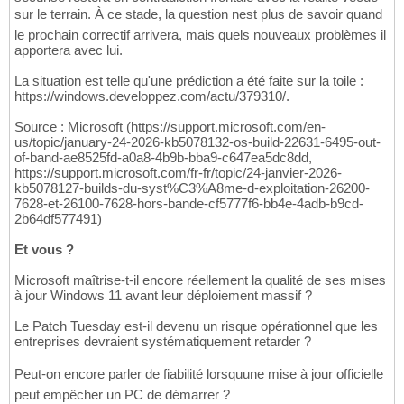
sur le terrain. À ce stade, la question nest plus de savoir quand
le prochain correctif arrivera, mais quels nouveaux problèmes il
apportera avec lui.
La situation est telle qu'une prédiction a été faite sur la toile :
https://windows.developpez.com/actu/379310/.
Source : Microsoft (https://support.microsoft.com/en-
us/topic/january-24-2026-kb5078132-os-build-22631-6495-out-
of-band-ae8525fd-a0a8-4b9b-bba9-c647ea5dc8dd,
https://support.microsoft.com/fr-fr/topic/24-janvier-2026-
kb5078127-builds-du-syst%C3%A8me-d-exploitation-26200-
7628-et-26100-7628-hors-bande-cf5777f6-bb4e-4adb-b9cd-
2b64df577491)
Et vous ?
Microsoft maîtrise-t-il encore réellement la qualité de ses mises
à jour Windows 11 avant leur déploiement massif ?
Le Patch Tuesday est-il devenu un risque opérationnel que les
entreprises devraient systématiquement retarder ?
Peut-on encore parler de fiabilité lorsquune mise à jour officielle
peut empêcher un PC de démarrer ?