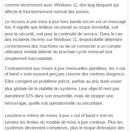
comme récemment avec Windows 11, dun bug bloquant qui
affecte le fonctionnement normal des postes.
Le recours à une mise à jour hors bande est en soi un message
fort. Il signifie que léditeur reconnaît un risque immédiat, soit
pour la sécurité, soit pour la continuité de service. Dans le cas
des incidents récents sur Windows 11, limpossibilité déteindre
correctement des machines ou de se connecter à un compte
utilisateur rendait lattente du prochain cycle mensuel tout
simplement inacceptable.
Contrairement aux mises à jour mensuelles planifiées, les « out
of band » sont souvent perçues comme des rustines durgence.
Elles corrigent un problème précis, parfois au prix dune vision
plus globale de la stabilité du système. Leur objectif nest pas
daméliorer lOS dans son ensemble, mais de stopper une
hémorragie, quelle soit opérationnelle ou sécuritaire.
Lexistence même de mises à jour « out of band » met en
lumière les limites du modèle de mise à jour continue. Plus les
systèmes deviennent complexes, plus le risque dintroduire des