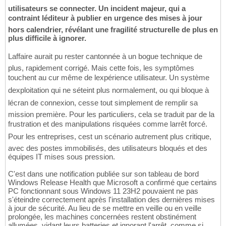
utilisateurs se connecter. Un incident majeur, qui a
contraint léditeur à publier en urgence des mises à jour
hors calendrier, révélant une fragilité structurelle de plus en
plus difficile à ignorer.
Laffaire aurait pu rester cantonnée à un bogue technique de
plus, rapidement corrigé. Mais cette fois, les symptômes
touchent au cur même de lexpérience utilisateur. Un système
dexploitation qui ne séteint plus normalement, ou qui bloque à
lécran de connexion, cesse tout simplement de remplir sa
mission première. Pour les particuliers, cela se traduit par de la
frustration et des manipulations risquées comme larrêt forcé.
Pour les entreprises, cest un scénario autrement plus critique,
avec des postes immobilisés, des utilisateurs bloqués et des
équipes IT mises sous pression.
C'est dans une notification publiée sur son tableau de bord
Windows Release Health que Microsoft a confirmé que certains
PC fonctionnant sous Windows 11 23H2 pouvaient ne pas
s'éteindre correctement après l'installation des dernières mises
à jour de sécurité. Au lieu de se mettre en veille ou en veille
prolongée, les machines concernées restent obstinément
allumées, vidant leurs batteries et ignorant l'arrêt, comme si