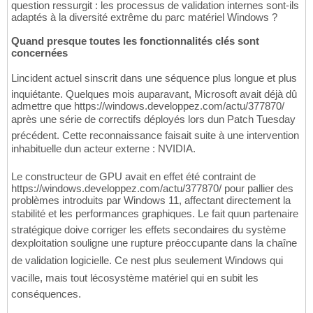
question ressurgit : les processus de validation internes sont-ils
adaptés à la diversité extrême du parc matériel Windows ?
Quand presque toutes les fonctionnalités clés sont
concernées
Lincident actuel sinscrit dans une séquence plus longue et plus
inquiétante. Quelques mois auparavant, Microsoft avait déjà dû
admettre que https://windows.developpez.com/actu/377870/
après une série de correctifs déployés lors dun Patch Tuesday
précédent. Cette reconnaissance faisait suite à une intervention
inhabituelle dun acteur externe : NVIDIA.
Le constructeur de GPU avait en effet été contraint de
https://windows.developpez.com/actu/377870/ pour pallier des
problèmes introduits par Windows 11, affectant directement la
stabilité et les performances graphiques. Le fait quun partenaire
stratégique doive corriger les effets secondaires du système
dexploitation souligne une rupture préoccupante dans la chaîne
de validation logicielle. Ce nest plus seulement Windows qui
vacille, mais tout lécosystème matériel qui en subit les
conséquences.