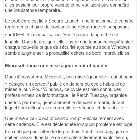
elles avaient leur propre volonté et ne voulaient pas connaître
une inexistence temporaire.
Le problème est lié à Secure Launch, une fonctionnalité censée
renforcer la chaîne de confiance au démarrage en sappuyant
sur lUEFI et la virtualisation. Sur le papier, lapproche est
louable. Dans la pratique, elle illustre une tendance inquiétante :
chaque nouvelle brique de sécurité ajoutée au socle Windows
semble augmenter la probabilité deffets de bord imprévisibles.
Microsoft lance une mise à jour « out of band »
Dans lécosystème Microsoft, une mise à jour dite « out of band
» désigne un correctif publié en dehors du cycle habituel de
mises à jour. Pour Windows, ce cycle est bien connu des
professionnels de linformatique : le Patch Tuesday, organisé
une fois par mois, généralement le deuxième mardi, durant
lequel sont diffusés les correctifs de sécurité et de stabilité.
Une mise à jour « out of band » rompt volontairement avec
cette cadence. Elle est déclenchée lorsquun problème est jugé
trop critique pour attendre le prochain Patch Tuesday, que ce
soit en raison dune faille de sécurité activement exploitée ou,