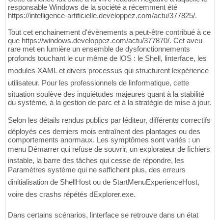
responsable Windows de la société a récemment été
https://intelligence-artificielle.developpez.com/actu/377825/.
Tout cet enchainement d'évènements a peut-être contribué à ce
que https://windows.developpez.com/actu/377870/. Cet aveu
rare met en lumière un ensemble de dysfonctionnements
profonds touchant le cur même de lOS : le Shell, linterface, les
modules XAML et divers processus qui structurent lexpérience
utilisateur. Pour les professionnels de linformatique, cette
situation soulève des inquiétudes majeures quant à la stabilité
du système, à la gestion de parc et à la stratégie de mise à jour.
Selon les détails rendus publics par léditeur, différents correctifs
déployés ces derniers mois entraînent des plantages ou des
comportements anormaux. Les symptômes sont variés : un
menu Démarrer qui refuse de souvrir, un explorateur de fichiers
instable, la barre des tâches qui cesse de répondre, les
Paramètres système qui ne saffichent plus, des erreurs
dinitialisation de ShellHost ou de StartMenuExperienceHost,
voire des crashs répétés dExplorer.exe.
Dans certains scénarios, linterface se retrouve dans un état