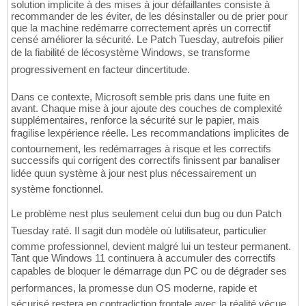
solution implicite à des mises à jour défaillantes consiste à
recommander de les éviter, de les désinstaller ou de prier pour
que la machine redémarre correctement après un correctif
censé améliorer la sécurité. Le Patch Tuesday, autrefois pilier
de la fiabilité de lécosystème Windows, se transforme
progressivement en facteur dincertitude.
Dans ce contexte, Microsoft semble pris dans une fuite en
avant. Chaque mise à jour ajoute des couches de complexité
supplémentaires, renforce la sécurité sur le papier, mais
fragilise lexpérience réelle. Les recommandations implicites de
contournement, les redémarrages à risque et les correctifs
successifs qui corrigent des correctifs finissent par banaliser
lidée quun système à jour nest plus nécessairement un
système fonctionnel.
Le problème nest plus seulement celui dun bug ou dun Patch
Tuesday raté. Il sagit dun modèle où lutilisateur, particulier
comme professionnel, devient malgré lui un testeur permanent.
Tant que Windows 11 continuera à accumuler des correctifs
capables de bloquer le démarrage dun PC ou de dégrader ses
performances, la promesse dun OS moderne, rapide et
sécurisé restera en contradiction frontale avec la réalité vécue