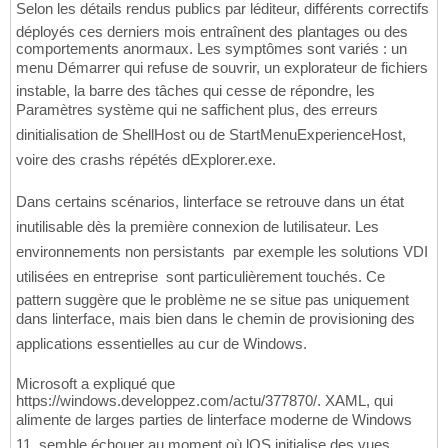
Selon les détails rendus publics par léditeur, différents correctifs
déployés ces derniers mois entraînent des plantages ou des
comportements anormaux. Les symptômes sont variés : un
menu Démarrer qui refuse de souvrir, un explorateur de fichiers
instable, la barre des tâches qui cesse de répondre, les
Paramètres système qui ne saffichent plus, des erreurs
dinitialisation de ShellHost ou de StartMenuExperienceHost,
voire des crashs répétés dExplorer.exe.
Dans certains scénarios, linterface se retrouve dans un état
inutilisable dès la première connexion de lutilisateur. Les
environnements non persistants  par exemple les solutions VDI
utilisées en entreprise  sont particulièrement touchés. Ce
pattern suggère que le problème ne se situe pas uniquement
dans linterface, mais bien dans le chemin de provisioning des
applications essentielles au cur de Windows.
Microsoft a expliqué que
https://windows.developpez.com/actu/377870/. XAML, qui
alimente de larges parties de linterface moderne de Windows
11, semble échouer au moment où lOS initialise des vues