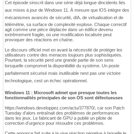
Cet épisode sinscrit dans une série déjà longue dincidents liés
aux mises à jour de Windows 11. À mesure que lOS intègre des
mécanismes avancés de sécurité, dIA, de virtualisation et de
télémétrie, sa surface de complexité explose. Chaque correctif
agit comme une pièce déplacée dans un édifice devenu
extrêmement fragile, où une modification localisée peut
provoquer des réactions en chaîne.
Le discours officiel met en avant la nécessité de protéger les
utilisateurs contre des menaces toujours plus sophistiquées.
Pourtant, la sécurité perd une grande partie de son sens
lorsquelle compromet la disponibilité du système. Un poste
parfaitement sécurisé mais inutilisable nest pas une victoire
technologique, cest un échec opérationnel.
Windows 11 : Microsoft admet que presque toutes les
fonctionnalités principales de son OS sont défectueuses
https://windows.developpez.com/actu/377870/, car son Patch
Tuesday d'alors entraînait des problèmes de performances
dans les jeux. Le fabricant de GPU a publié un pilote de
correction d'urgence pour résoudre ces problèmes.
Cette annonce fait suite à la vive réaction négative à laquelle le