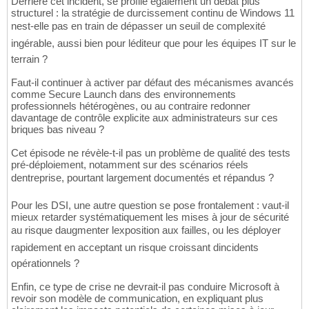
Derrière cet incident, se profile également un débat plus
structurel : la stratégie de durcissement continu de Windows 11
nest-elle pas en train de dépasser un seuil de complexité
ingérable, aussi bien pour léditeur que pour les équipes IT sur le
terrain ?
Faut-il continuer à activer par défaut des mécanismes avancés
comme Secure Launch dans des environnements
professionnels hétérogènes, ou au contraire redonner
davantage de contrôle explicite aux administrateurs sur ces
briques bas niveau ?
Cet épisode ne révèle-t-il pas un problème de qualité des tests
pré-déploiement, notamment sur des scénarios réels
dentreprise, pourtant largement documentés et répandus ?
Pour les DSI, une autre question se pose frontalement : vaut-il
mieux retarder systématiquement les mises à jour de sécurité
au risque daugmenter lexposition aux failles, ou les déployer
rapidement en acceptant un risque croissant dincidents
opérationnels ?
Enfin, ce type de crise ne devrait-il pas conduire Microsoft à
revoir son modèle de communication, en expliquant plus