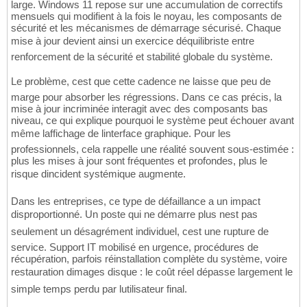
large. Windows 11 repose sur une accumulation de correctifs
mensuels qui modifient à la fois le noyau, les composants de
sécurité et les mécanismes de démarrage sécurisé. Chaque
mise à jour devient ainsi un exercice déquilibriste entre
renforcement de la sécurité et stabilité globale du système.
Le problème, cest que cette cadence ne laisse que peu de
marge pour absorber les régressions. Dans ce cas précis, la
mise à jour incriminée interagit avec des composants bas
niveau, ce qui explique pourquoi le système peut échouer avant
même laffichage de linterface graphique. Pour les
professionnels, cela rappelle une réalité souvent sous-estimée :
plus les mises à jour sont fréquentes et profondes, plus le
risque dincident systémique augmente.
Dans les entreprises, ce type de défaillance a un impact
disproportionné. Un poste qui ne démarre plus nest pas
seulement un désagrément individuel, cest une rupture de
service. Support IT mobilisé en urgence, procédures de
récupération, parfois réinstallation complète du système, voire
restauration dimages disque : le coût réel dépasse largement le
simple temps perdu par lutilisateur final.