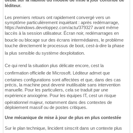
léditeur.
Les premiers retours ont rapidement convergé vers un
symptôme particulièrement inquiétant : après redémarrage,
https://windows.developpez.com/actu/379327 avant même
laccès à la session utilisateur. Écran noir, redémarrages en
boucle ou blocage sur des écrans intermédiaires, le problème
touche directement le processus de boot, cest-à-dire la phase
la plus sensible du système dexploitation.
Ce qui rend la situation plus délicate encore, cest la
confirmation officielle de Microsoft. Léditeur admet que
certaines configurations sont affectées et que, dans des cas
précis, la machine peut devenir inutilisable sans intervention
manuelle. Pour les particuliers, cela se traduit par une
expérience anxiogène. Pour les équipes IT, cest un risque
opérationnel majeur, notamment dans des contextes de
déploiement massif ou de postes critiques.
Une mécanique de mise à jour de plus en plus contestée
Sur le plan technique, lincident sinscrit dans un contexte plus