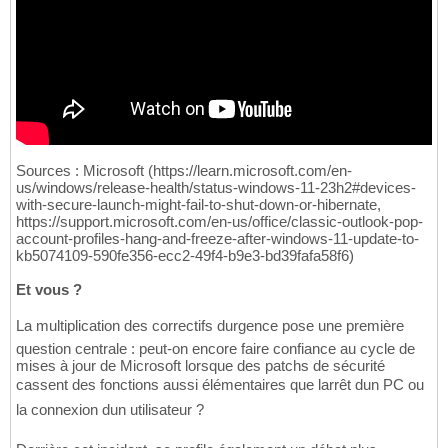
Sources : Microsoft (https://learn.microsoft.com/en-
us/windows/release-health/status-windows-11-23h2#devices-
with-secure-launch-might-fail-to-shut-down-or-hibernate,
https://support.microsoft.com/en-us/office/classic-outlook-pop-
account-profiles-hang-and-freeze-after-windows-11-update-to-
kb5074109-590fe356-ecc2-49f4-b9e3-bd39fafa58f6)
Et vous ?
La multiplication des correctifs durgence pose une première
question centrale : peut-on encore faire confiance au cycle de
mises à jour de Microsoft lorsque des patchs de sécurité
cassent des fonctions aussi élémentaires que larrêt dun PC ou
la connexion dun utilisateur ?