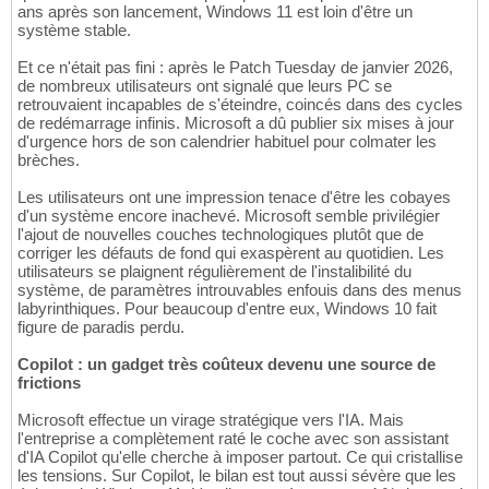
ans après son lancement, Windows 11 est loin d'être un
système stable.
Et ce n'était pas fini : après le Patch Tuesday de janvier 2026,
de nombreux utilisateurs ont signalé que leurs PC se
retrouvaient incapables de s'éteindre, coincés dans des cycles
de redémarrage infinis. Microsoft a dû publier six mises à jour
d'urgence hors de son calendrier habituel pour colmater les
brèches.
Les utilisateurs ont une impression tenace d'être les cobayes
d'un système encore inachevé. Microsoft semble privilégier
l'ajout de nouvelles couches technologiques plutôt que de
corriger les défauts de fond qui exaspèrent au quotidien. Les
utilisateurs se plaignent régulièrement de l'instalibilité du
système, de paramètres introuvables enfouis dans des menus
labyrinthiques. Pour beaucoup d'entre eux, Windows 10 fait
figure de paradis perdu.
Copilot : un gadget très coûteux devenu une source de
frictions
Microsoft effectue un virage stratégique vers l'IA. Mais
l'entreprise a complètement raté le coche avec son assistant
d'IA Copilot qu'elle cherche à imposer partout. Ce qui cristallise
les tensions. Sur Copilot, le bilan est tout aussi sévère que les