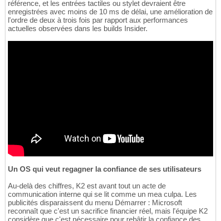
référence, et les entrées tactiles ou stylet devraient être
enregistrées avec moins de 10 ms de délai, une amélioration de
l'ordre de deux à trois fois par rapport aux performances
actuelles observées dans les builds Insider.
Un OS qui veut regagner la confiance de ses utilisateurs
Au-delà des chiffres, K2 est avant tout un acte de
communication interne qui se lit comme un mea culpa. Les
publicités disparaissent du menu Démarrer : Microsoft
reconnaît que c'est un sacrifice financier réel, mais l'équipe K2
considère que c'est nécessaire pour rebâtir la confiance des