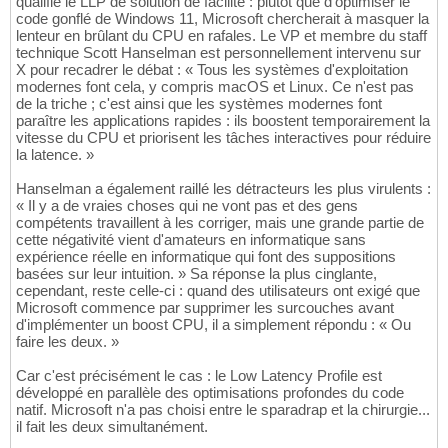
qualifié le LLP de solution de facilité : plutôt que d'optimiser le
code gonflé de Windows 11, Microsoft chercherait à masquer la
lenteur en brûlant du CPU en rafales. Le VP et membre du staff
technique Scott Hanselman est personnellement intervenu sur
X pour recadrer le débat : « Tous les systèmes d'exploitation
modernes font cela, y compris macOS et Linux. Ce n'est pas
de la triche ; c'est ainsi que les systèmes modernes font
paraître les applications rapides : ils boostent temporairement la
vitesse du CPU et priorisent les tâches interactives pour réduire
la latence. »
Hanselman a également raillé les détracteurs les plus virulents :
« Il y a de vraies choses qui ne vont pas et des gens
compétents travaillent à les corriger, mais une grande partie de
cette négativité vient d'amateurs en informatique sans
expérience réelle en informatique qui font des suppositions
basées sur leur intuition. » Sa réponse la plus cinglante,
cependant, reste celle-ci : quand des utilisateurs ont exigé que
Microsoft commence par supprimer les surcouches avant
d'implémenter un boost CPU, il a simplement répondu : « Ou
faire les deux. »
Car c'est précisément le cas : le Low Latency Profile est
développé en parallèle des optimisations profondes du code
natif. Microsoft n'a pas choisi entre le sparadrap et la chirurgie...
il fait les deux simultanément.