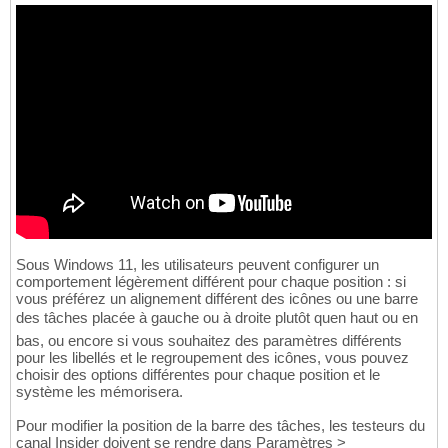
Sous Windows 11, les utilisateurs peuvent configurer un
comportement légèrement différent pour chaque position : si
vous préférez un alignement différent des icônes ou une barre
des tâches placée à gauche ou à droite plutôt quen haut ou en
bas, ou encore si vous souhaitez des paramètres différents
pour les libellés et le regroupement des icônes, vous pouvez
choisir des options différentes pour chaque position et le
système les mémorisera.
Pour modifier la position de la barre des tâches, les testeurs du
canal Insider doivent se rendre dans Paramètres >