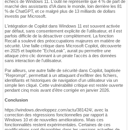
échecs de Windows 11. L'outil ne représente que 4 % de part de
marché des assistants d'IA dans le monde, loin derrière les 81
% de ChatGPT, et ce malgré plus de 13 milliards de dollars
investis par Microsoft.
L'intégration de Copilot dans Windows 11 est souvent activée
par défaut, sans consentement explicite de l'utilisateur, et il est
parfois difficile de la désactiver complètement. La fonction
Recall a soulevé des préoccupations majeures en matière de
sécurité. Une faille critique dans Microsoft Copilot, découverte
en 2025 et baptisée "EchoLeak", aurait pu permettre une
attaque zéro clic donnant à un pirate l'accès à des données
sans interaction de l'utilisateur.
Par ailleurs, une autre faille de sécurité dans Copilot, baptisée
"Reprompt", permettait à un attaquant d'exfiltrer des fichiers,
identifiants et historiques de navigation d'un utilisateur via un
simple lien cliqué. Cette vulnérabilité critique est restée ouverte
pendant cinq mois avant d'être corrigée en janvier 2026.
Conclusion
https://windows.developpez.com/actu/381424/, avec la
correction des régressions fonctionnelles par rapport à
Windows 10 et de nouvelles améliorations. Mais ces
fonctionnalités restent expérimentales. Certaines de ces
modifications sont disponibles dans les versions actuelles de