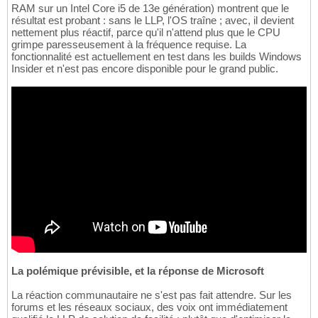
RAM sur un Intel Core i5 de 13e génération) montrent que le
résultat est probant : sans le LLP, l'OS traîne ; avec, il devient
nettement plus réactif, parce qu'il n'attend plus que le CPU
grimpe paresseusement à la fréquence requise. La
fonctionnalité est actuellement en test dans les builds Windows
Insider et n'est pas encore disponible pour le grand public.
La polémique prévisible, et la réponse de Microsoft
La réaction communautaire ne s'est pas fait attendre. Sur les
forums et les réseaux sociaux, des voix ont immédiatement