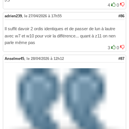
4
0
adrien239
,
le 27/04/2026 à 17h55
#86
Il suffit davoir 2 ordis identiques et de passer de lun à lautre
avec w7 et w10 pour voir la différence... quant à z11 on nen
parle même pas
3
0
Anselme45
,
le 28/04/2026 à 12h12
#87