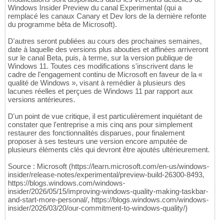
Windows Insider Preview du canal Experimental (qui a
remplacé les canaux Canary et Dev lors de la dernière refonte
du programme bêta de Microsoft).
D'autres seront publiées au cours des prochaines semaines,
date à laquelle des versions plus abouties et affinées arriveront
sur le canal Beta, puis, à terme, sur la version publique de
Windows 11. Toutes ces modifications s'inscrivent dans le
cadre de l'engagement continu de Microsoft en faveur de la «
qualité de Windows », visant à remédier à plusieurs des
lacunes réelles et perçues de Windows 11 par rapport aux
versions antérieures.
D'un point de vue critique, il est particulièrement inquiétant de
constater que l'entreprise a mis cinq ans pour simplement
restaurer des fonctionnalités disparues, pour finalement
proposer à ses testeurs une version encore amputée de
plusieurs éléments clés qui devront être ajoutés ultérieurement.
Source : Microsoft (https://learn.microsoft.com/en-us/windows-
insider/release-notes/experimental/preview-build-26300-8493,
https://blogs.windows.com/windows-
insider/2026/05/15/improving-windows-quality-making-taskbar-
and-start-more-personal/, https://blogs.windows.com/windows-
insider/2026/03/20/our-commitment-to-windows-quality/)