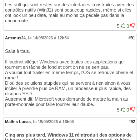
Les soft qui sont restés sur des interfaces construites avec des
contrôles natifs (Win32) sont beaucoup rapides, même si elles
ont look un peu daté, mais au moins ça pédale pas dans la
choucroute
5
0
Artemus24
,
le 14/05/2026 à 12h54
#91
Salut à tous.
Il faudrait alléger Windows avec toutes ces applications qui
tournent en tâche de fond et dont on ne se sert pas.
A vouloir tout traiter en même temps, l'OS se retrouve obèse et
rame !
D'où des solutions stupides qui ne servent à rien sinon à vous
inciter à prendre plus de RAM, un processeur plus rapide, des
disques SSD ...
Autrement dit, Microsoft vous demande de mettre la main au
porte-monnaie pour faire tourner leur daube.
5
0
Mathis Lucas
,
le 19/05/2026 à 16h08
#92
Cinq ans plus tard, Windows 11 réintroduit des options de