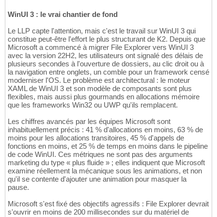
WinUI 3 : le vrai chantier de fond
Le LLP capte l'attention, mais c'est le travail sur WinUI 3 qui
constitue peut-être l'effort le plus structurant de K2. Depuis que
Microsoft a commencé à migrer File Explorer vers WinUI 3
avec la version 22H2, les utilisateurs ont signalé des délais de
plusieurs secondes à l'ouverture de dossiers, au clic droit ou à
la navigation entre onglets, un comble pour un framework censé
moderniser l'OS. Le problème est architectural : le moteur
XAML de WinUI 3 et son modèle de composants sont plus
flexibles, mais aussi plus gourmands en allocations mémoire
que les frameworks Win32 ou UWP qu'ils remplacent.
Les chiffres avancés par les équipes Microsoft sont
inhabituellement précis : 41 % d'allocations en moins, 63 % de
moins pour les allocations transitoires, 45 % d'appels de
fonctions en moins, et 25 % de temps en moins dans le pipeline
de code WinUI. Ces métriques ne sont pas des arguments
marketing du type « plus fluide » ; elles indiquent que Microsoft
examine réellement la mécanique sous les animations, et non
qu'il se contente d'ajouter une animation pour masquer la
pause.
Microsoft s'est fixé des objectifs agressifs : File Explorer devrait
s'ouvrir en moins de 200 millisecondes sur du matériel de