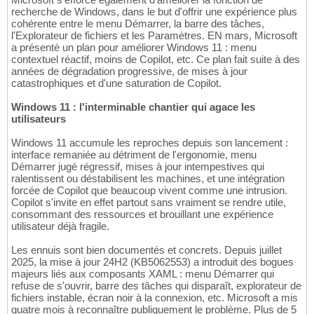
recherche de Windows, dans le but d'offrir une expérience plus
cohérente entre le menu Démarrer, la barre des tâches,
l'Explorateur de fichiers et les Paramètres. EN mars, Microsoft
a présenté un plan pour améliorer Windows 11 : menu
contextuel réactif, moins de Copilot, etc. Ce plan fait suite à des
années de dégradation progressive, de mises à jour
catastrophiques et d'une saturation de Copilot.
Windows 11 : l'interminable chantier qui agace les
utilisateurs
Windows 11 accumule les reproches depuis son lancement :
interface remaniée au détriment de l'ergonomie, menu
Démarrer jugé régressif, mises à jour intempestives qui
ralentissent ou déstabilisent les machines, et une intégration
forcée de Copilot que beaucoup vivent comme une intrusion.
Copilot s'invite en effet partout sans vraiment se rendre utile,
consommant des ressources et brouillant une expérience
utilisateur déjà fragile.
Les ennuis sont bien documentés et concrets. Depuis juillet
2025, la mise à jour 24H2 (KB5062553) a introduit des bogues
majeurs liés aux composants XAML : menu Démarrer qui
refuse de s'ouvrir, barre des tâches qui disparaît, explorateur de
fichiers instable, écran noir à la connexion, etc. Microsoft a mis
quatre mois à reconnaître publiquement le problème. Plus de 5