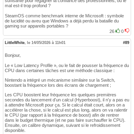
suffisante pour regagner la confiance des professionnels, ou le
mal est-il trop profond ?
SteamOS comme benchmark interne de Microsoft : symbole
de lucidité ou aveu que Windows a déjà perdu la bataille du
gaming sur appareils portables ?
26
0
LittleWhite
,
le 14/05/2026 à 11h01
#89
Bonjour,
Le « Low Latency Profile », ou le fait de pousser la fréquence du
CPU dans certaines tâches est une méthode classique :
Nintendo a intégré un mécanisme similaire sur la Switch,
boostant la fréquence lors des écrans de chargement ;
Les CPU boostent leur fréquence les quelques premières
secondes du lancement d'un calcul (Hyperboost), il n'y a pas eu
à attendre Microsoft pour ça. Si le calcul était court, alors on a
accélérer la chose, si le calcul est plus long, alors on va ralentir
le CPU (par rapport à la fréquence de boost) afin de rentrer
dans le budget thermique (et ne pas faire surchauffer le CPU).
Ensuite, on calibre dynamique, suivant si le refroidissement
disponible.