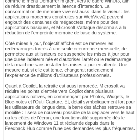
comme le menu Démarrer migrent vers le cadre WinUI3, afin
de réduire drastiquement la latence d'interaction. La
consommation de mémoire vive est aussi dans le viseur : les
applications modernes construites sur WebView2 peuvent
engloutir des centaines de mégaoctets, même pour des
applications basiques, et Microsoft s'attaque désormais à la
réduction de l'empreinte mémoire de base du système.
Côté mises à jour, l'objectif affiché est de ramener les
redémarrages forcés à une seule occurrence mensuelle, de
permettre aux utilisateurs de suspendre les mises à jour pour
une durée indéterminée et d'autoriser l'arrêt ou le redémarrage
de la machine sans installer les mises à jour en attente. Une
mesure qui, si elle est tenue, changerait radicalement
l'expérience de millions d'utilisateurs professionnels.
Quant à Copilot, la retraite est aussi amorcée. Microsoft va
réduire les points d'entrée vers Copilot dans plusieurs
applications natives, en commençant par Photos, Widgets, le
Bloc-notes et l'Outil Capture. Et, détail symboliquement fort pour
les utilisateurs de longue date, la barre des tâches retrouve sa
mobilité : il sera de nouveau possible de la déplacer vers le haut
ou les côtés de l'écran, une fonctionnalité supprimée dès le
lancement de Windows 11 et réclamée depuis dans le
Feedback Hub comme l'une des demandes les plus fréquentes.