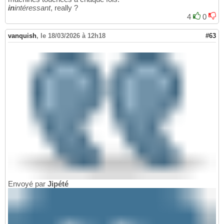
in
intéressant
, really ?
4
0
vanquish
,
le 18/03/2026 à 12h18
#63
Envoyé par
Jipété