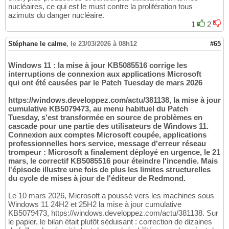
nucléaires, ce qui est le must contre la prolifération tous
azimuts du danger nucléaire.
1
2
Stéphane le calme
,
le 23/03/2026 à 08h12
#65
Windows 11 : la mise à jour KB5085516 corrige les
interruptions de connexion aux applications Microsoft
qui ont été causées par le Patch Tuesday de mars 2026
https://windows.developpez.com/actu/381138, la mise à jour
cumulative KB5079473, au menu habituel du Patch
Tuesday, s'est transformée en source de problèmes en
cascade pour une partie des utilisateurs de Windows 11.
Connexion aux comptes Microsoft coupée, applications
professionnelles hors service, message d'erreur réseau
trompeur : Microsoft a finalement déployé en urgence, le 21
mars, le correctif KB5085516 pour éteindre l'incendie. Mais
l'épisode illustre une fois de plus les limites structurelles
du cycle de mises à jour de l'éditeur de Redmond.
Le 10 mars 2026, Microsoft a poussé vers les machines sous
Windows 11 24H2 et 25H2 la mise à jour cumulative
KB5079473, https://windows.developpez.com/actu/381138. Sur
le papier, le bilan était plutôt séduisant : correction de dizaines