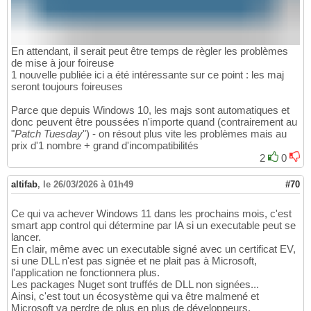
En attendant, il serait peut être temps de règler les problèmes
de mise à jour foireuse
1 nouvelle publiée ici a été intéressante sur ce point : les maj
seront toujours foireuses
Parce que depuis Windows 10, les majs sont automatiques et
donc peuvent être poussées n'importe quand (contrairement au
"
Patch Tuesday
") - on résout plus vite les problèmes mais au
prix d'1 nombre + grand d'incompatibilités
2
0
altifab
,
le 26/03/2026 à 01h49
#70
Ce qui va achever Windows 11 dans les prochains mois, c'est
smart app control qui détermine par IA si un executable peut se
lancer.
En clair, même avec un executable signé avec un certificat EV,
si une DLL n'est pas signée et ne plait pas à Microsoft,
l'application ne fonctionnera plus.
Les packages Nuget sont truffés de DLL non signées...
Ainsi, c'est tout un écosystème qui va être malmené et
Microsoft va perdre de plus en plus de développeurs.