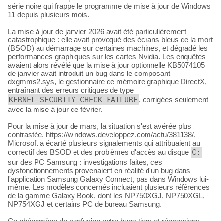
série noire qui frappe le programme de mise à jour de Windows
11 depuis plusieurs mois.
La mise à jour de janvier 2026 avait été particulièrement
catastrophique : elle avait provoqué des écrans bleus de la mort
(BSOD) au démarrage sur certaines machines, et dégradé les
performances graphiques sur les cartes Nvidia. Les enquêtes
avaient alors révélé que la mise à jour optionnelle KB5074105
de janvier avait introduit un bug dans le composant
dxgmms2.sys, le gestionnaire de mémoire graphique DirectX,
entraînant des erreurs critiques de type
KERNEL_SECURITY_CHECK_FAILURE
, corrigées seulement
avec la mise à jour de février.
Pour la mise à jour de mars, la situation s'est avérée plus
contrastée. https://windows.developpez.com/actu/381138/,
Microsoft a écarté plusieurs signalements qui attribuaient au
correctif des BSOD et des problèmes d'accès au disque
C:
sur des PC Samsung : investigations faites, ces
dysfonctionnements provenaient en réalité d'un bug dans
l'application Samsung Galaxy Connect, pas dans Windows lui-
même. Les modèles concernés incluaient plusieurs références
de la gamme Galaxy Book, dont les NP750XGJ, NP750XGL,
NP754XGJ et certains PC de bureau Samsung.
Ce phénomène de confusion entre bugs tiers et régressions