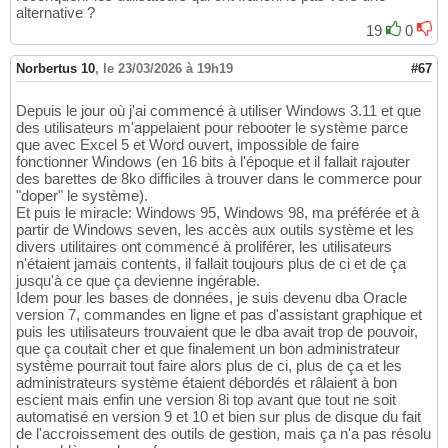
alternative ?
19
0
Norbertus 10
,
le 23/03/2026 à 19h19
#67
Depuis le jour où j'ai commencé à utiliser Windows 3.11 et que
des utilisateurs m'appelaient pour rebooter le système parce
que avec Excel 5 et Word ouvert, impossible de faire
fonctionner Windows (en 16 bits à l'époque et il fallait rajouter
des barettes de 8ko difficiles à trouver dans le commerce pour
"doper" le système).
Et puis le miracle: Windows 95, Windows 98, ma préférée et à
partir de Windows seven, les accès aux outils système et les
divers utilitaires ont commencé à proliférer, les utilisateurs
n'étaient jamais contents, il fallait toujours plus de ci et de ça
jusqu'à ce que ça devienne ingérable.
Idem pour les bases de données, je suis devenu dba Oracle
version 7, commandes en ligne et pas d'assistant graphique et
puis les utilisateurs trouvaient que le dba avait trop de pouvoir,
que ça coutait cher et que finalement un bon administrateur
système pourrait tout faire alors plus de ci, plus de ça et les
administrateurs système étaient débordés et râlaient à bon
escient mais enfin une version 8i top avant que tout ne soit
automatisé en version 9 et 10 et bien sur plus de disque du fait
de l'accroissement des outils de gestion, mais ça n'a pas résolu