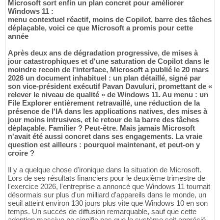
Microsoft sort enfin un plan concret pour améliorer
Windows 11 :
menu contextuel réactif, moins de Copilot, barre des tâches
déplaçable, voici ce que Microsoft a promis pour cette
année
Après deux ans de dégradation progressive, de mises à
jour catastrophiques et d'une saturation de Copilot dans le
moindre recoin de l'interface, Microsoft a publié le 20 mars
2026 un document inhabituel : un plan détaillé, signé par
son vice-président exécutif Pavan Davuluri, promettant de «
relever le niveau de qualité » de Windows 11. Au menu : un
File Explorer entièrement retravaillé, une réduction de la
présence de l'IA dans les applications natives, des mises à
jour moins intrusives, et le retour de la barre des tâches
déplaçable. Familier ? Peut-être. Mais jamais Microsoft
n'avait été aussi concret dans ses engagements. La vraie
question est ailleurs : pourquoi maintenant, et peut-on y
croire ?
Il y a quelque chose d'ironique dans la situation de Microsoft.
Lors de ses résultats financiers pour le deuxième trimestre de
l'exercice 2026, l'entreprise a annoncé que Windows 11 tournait
désormais sur plus d'un milliard d'appareils dans le monde, un
seuil atteint environ 130 jours plus vite que Windows 10 en son
temps. Un succès de diffusion remarquable, sauf que cette
adoption massive ne signifie pas que le système soit apprécié