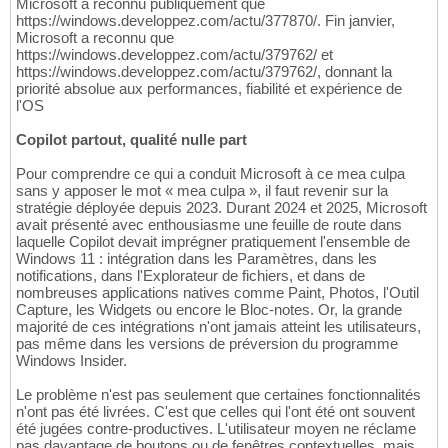
Microsoft a reconnu publiquement que
https://windows.developpez.com/actu/377870/. Fin janvier,
Microsoft a reconnu que
https://windows.developpez.com/actu/379762/ et
https://windows.developpez.com/actu/379762/, donnant la
priorité absolue aux performances, fiabilité et expérience de
l'OS
Copilot partout, qualité nulle part
Pour comprendre ce qui a conduit Microsoft à ce mea culpa
sans y apposer le mot « mea culpa », il faut revenir sur la
stratégie déployée depuis 2023. Durant 2024 et 2025, Microsoft
avait présenté avec enthousiasme une feuille de route dans
laquelle Copilot devait imprégner pratiquement l'ensemble de
Windows 11 : intégration dans les Paramètres, dans les
notifications, dans l'Explorateur de fichiers, et dans de
nombreuses applications natives comme Paint, Photos, l'Outil
Capture, les Widgets ou encore le Bloc-notes. Or, la grande
majorité de ces intégrations n'ont jamais atteint les utilisateurs,
pas même dans les versions de préversion du programme
Windows Insider.
Le problème n'est pas seulement que certaines fonctionnalités
n'ont pas été livrées. C'est que celles qui l'ont été ont souvent
été jugées contre-productives. L'utilisateur moyen ne réclame
pas davantage de boutons ou de fenêtres contextuelles, mais