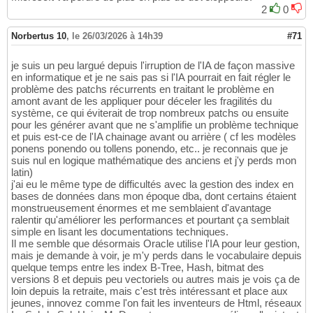
2
0
Norbertus 10
,
le 26/03/2026 à 14h39
#71
je suis un peu largué depuis l'irruption de l'IA de façon massive
en informatique et je ne sais pas si l'IA pourrait en fait régler le
problème des patchs récurrents en traitant le problème en
amont avant de les appliquer pour déceler les fragilités du
système, ce qui éviterait de trop nombreux patchs ou ensuite
pour les générer avant que ne s'amplifie un problème technique
et puis est-ce de l'IA chainage avant ou arrière ( cf les modèles
ponens ponendo ou tollens ponendo, etc.. je reconnais que je
suis nul en logique mathématique des anciens et j'y perds mon
latin)
j'ai eu le même type de difficultés avec la gestion des index en
bases de données dans mon époque dba, dont certains étaient
monstrueusement énormes et me semblaient d'avantage
ralentir qu'améliorer les performances et pourtant ça semblait
simple en lisant les documentations techniques.
Il me semble que désormais Oracle utilise l'IA pour leur gestion,
mais je demande à voir, je m'y perds dans le vocabulaire depuis
quelque temps entre les index B-Tree, Hash, bitmat des
versions 8 et depuis peu vectoriels ou autres mais je vois ça de
loin depuis la retraite, mais c'est très intéressant et place aux
jeunes, innovez comme l'on fait les inventeurs de Html, réseaux