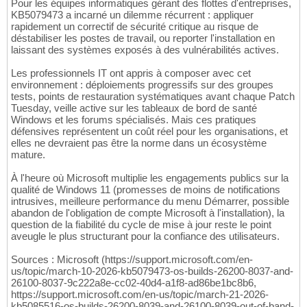
Pour les équipes informatiques gérant des flottes d'entreprises,
KB5079473 a incarné un dilemme récurrent : appliquer
rapidement un correctif de sécurité critique au risque de
déstabiliser les postes de travail, ou reporter l'installation en
laissant des systèmes exposés à des vulnérabilités actives.
Les professionnels IT ont appris à composer avec cet
environnement : déploiements progressifs sur des groupes
tests, points de restauration systématiques avant chaque Patch
Tuesday, veille active sur les tableaux de bord de santé
Windows et les forums spécialisés. Mais ces pratiques
défensives représentent un coût réel pour les organisations, et
elles ne devraient pas être la norme dans un écosystème
mature.
À l'heure où Microsoft multiplie les engagements publics sur la
qualité de Windows 11 (promesses de moins de notifications
intrusives, meilleure performance du menu Démarrer, possible
abandon de l'obligation de compte Microsoft à l'installation), la
question de la fiabilité du cycle de mise à jour reste le point
aveugle le plus structurant pour la confiance des utilisateurs.
Sources : Microsoft (https://support.microsoft.com/en-
us/topic/march-10-2026-kb5079473-os-builds-26200-8037-and-
26100-8037-9c222a8e-cc02-40d4-a1f8-ad86be1bc8b6,
https://support.microsoft.com/en-us/topic/march-21-2026-
kb5085516-os-builds-26200-8039-and-26100-8039-out-of-band-