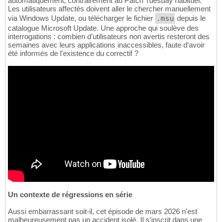
automatiquement, contrairement au Patch Tuesday habituel.
Les utilisateurs affectés doivent aller le chercher manuellement
via Windows Update, ou télécharger le fichier
.msu
depuis le
catalogue Microsoft Update. Une approche qui soulève des
interrogations : combien d'utilisateurs non avertis resteront des
semaines avec leurs applications inaccessibles, faute d'avoir
été informés de l'existence du correctif ?
Un contexte de régressions en série
Aussi embarrassant soit-il, cet épisode de mars 2026 n'est
malheureusement pas un accident isolé. Il s'inscrit dans une