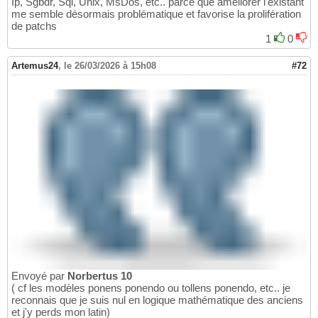
Ip, Sgbdr, Sql, Unix, MsDos, etc.. parce que améliorer l'existant
me semble désormais problématique et favorise la prolifération
de patchs
1
0
Artemus24
,
le 26/03/2026 à 15h08
#72
Envoyé par
Norbertus 10
( cf les modèles ponens ponendo ou tollens ponendo, etc.. je
reconnais que je suis nul en logique mathématique des anciens
et j'y perds mon latin)