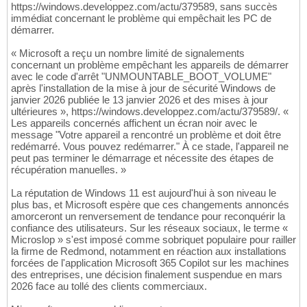
https://windows.developpez.com/actu/379589, sans succès
immédiat concernant le problème qui empêchait les PC de
démarrer.
« Microsoft a reçu un nombre limité de signalements
concernant un problème empêchant les appareils de démarrer
avec le code d'arrêt "UNMOUNTABLE_BOOT_VOLUME"
après l'installation de la mise à jour de sécurité Windows de
janvier 2026 publiée le 13 janvier 2026 et des mises à jour
ultérieures », https://windows.developpez.com/actu/379589/. «
Les appareils concernés affichent un écran noir avec le
message "Votre appareil a rencontré un problème et doit être
redémarré. Vous pouvez redémarrer." À ce stade, l'appareil ne
peut pas terminer le démarrage et nécessite des étapes de
récupération manuelles. »
La réputation de Windows 11 est aujourd'hui à son niveau le
plus bas, et Microsoft espère que ces changements annoncés
amorceront un renversement de tendance pour reconquérir la
confiance des utilisateurs. Sur les réseaux sociaux, le terme «
Microslop » s'est imposé comme sobriquet populaire pour railler
la firme de Redmond, notamment en réaction aux installations
forcées de l'application Microsoft 365 Copilot sur les machines
des entreprises, une décision finalement suspendue en mars
2026 face au tollé des clients commerciaux.