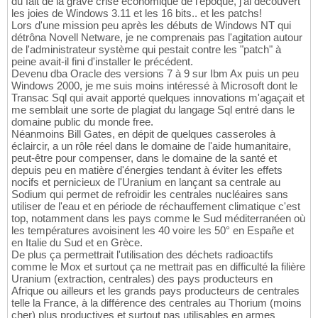
du fait de la grave crise économique de l'époque, j'ai découvert
les joies de Windows 3.11 et les 16 bits.. et les patchs!
Lors d'une mission peu après les débuts de Windows NT qui
détrôna Novell Netware, je ne comprenais pas l'agitation autour
de l'administrateur système qui pestait contre les "patch" à
peine avait-il fini d'installer le précédent.
Devenu dba Oracle des versions 7 à 9 sur Ibm Ax puis un peu
Windows 2000, je me suis moins intéressé à Microsoft dont le
Transac Sql qui avait apporté quelques innovations m'agaçait et
me semblait une sorte de plagiat du langage Sql entré dans le
domaine public du monde free.
Néanmoins Bill Gates, en dépit de quelques casseroles à
éclaircir, a un rôle réel dans le domaine de l'aide humanitaire,
peut-être pour compenser, dans le domaine de la santé et
depuis peu en matière d'énergies tendant à éviter les effets
nocifs et pernicieux de l'Uranium en lançant sa centrale au
Sodium qui permet de refroidir les centrales nucléaires sans
utiliser de l'eau et en période de réchauffement climatique c'est
top, notamment dans les pays comme le Sud méditerranéen où
les températures avoisinent les 40 voire les 50° en Españe et
en Italie du Sud et en Grèce.
De plus ça permettrait l'utilisation des déchets radioactifs
comme le Mox et surtout ça ne mettrait pas en difficulté la filière
Uranium (extraction, centrales) des pays producteurs en
Afrique ou ailleurs et les grands pays producteurs de centrales
telle la France, à la différence des centrales au Thorium (moins
cher) plus productives et surtout pas utilisables en armes