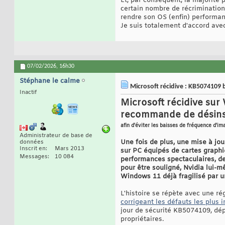
Et, par conséquent, la majorité 
certain nombre de récriminations.
rendre son OS (enfin) performan
Je suis totalement d'accord avec 
07/02/2026,
16h30
Stéphane le calme
Microsoft récidive : KB5074109 b
Inactif
Microsoft récidive sur
recommande de désinsta
afin d'éviter les baisses de fréquence d'ima
Administrateur de base de
Une fois de plus, une mise à jo
données
Inscrit en
Mars 2013
sur PC équipés de cartes graphi
Messages
10 084
performances spectaculaires, de
pour être souligné, Nvidia lui-
Windows 11 déjà fragilisé par u
L'histoire se répète avec une r
corrigeant les défauts les plus 
jour de sécurité KB5074109, dép
propriétaires.