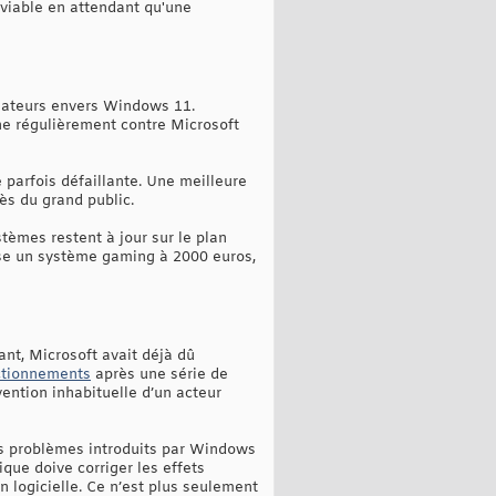
 viable en attendant qu'une
isateurs envers Windows 11.
rne régulièrement contre Microsoft
parfois défaillante. Une meilleure
ès du grand public.
stèmes restent à jour sur le plan
asse un système gaming à 2000 euros,
ant, Microsoft avait déjà dû
nctionnements
après une série de
vention inhabituelle d’un acteur
es problèmes introduits par Windows
ique doive corriger les effets
 logicielle. Ce n’est plus seulement