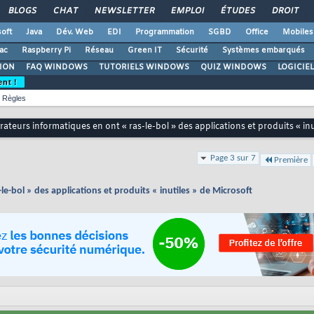
BLOGS
CHAT
NEWSLETTER
EMPLOI
ÉTUDES
DROIT
oft
Java
Dév. Web
EDI
Programmation
SGBD
Office
Mobiles
ac
Raspberry Pi
Réseau
Green IT
Sécurité
Systèmes embarqués
ION
FAQ WINDOWS
TUTORIELS WINDOWS
QUIZ WINDOWS
LOGICIE
ent !
Règles
rateurs informatiques en ont « ras-le-bol » des applications et produits « inu
Page 3 sur 7
Première
le-bol » des applications et produits « inutiles » de Microsoft