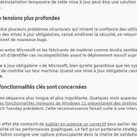
désinstallation temporaire de cette mise à jour peut être une solution
.
 tensions plus profondes
ière plusieurs problèmes structurels qui minent la confiance des util
 des mises à jour obligatoires, censé améliorer la sécurité, se retou
uisent de nouveaux bugs.
 entre Microsoft et les fabricants de matériel comme Nvidia semble 
it d'identifier ces incompatibilités avant le déploiement massif aupr
 à jour obligatoire » de Microsoft, bien qu'elle garantisse que les sy
urs de contrôle sur leur machine. Quand une mise à jour obligatoire c
e.
fonctionnalités clés sont concernées
 une séquence plus longue et plus inquiétante. Quelques mois auparav
 des fonctionnalités majeures de Windows 11 présentaient des dysfo
tch Tuesday précédent. Cette reconnaissance faisait suite à une inter
 effet été contraint de
publier en urgence un correctif
pour pallier d
bilité et les performances graphiques. Le fait qu’un partenaire stratég
tation souligne une rupture préoccupante dans la chaîne de validation