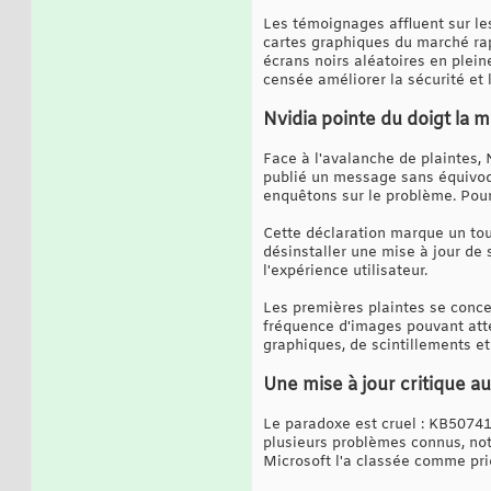
Les témoignages affluent sur le
cartes graphiques du marché ra
écrans noirs aléatoires en plein
censée améliorer la sécurité et 
Nvidia pointe du doigt la m
Face à l'avalanche de plaintes, 
publié un message sans équivoq
enquêtons sur le problème. Pour
Cette déclaration marque un tour
désinstaller une mise à jour de 
l'expérience utilisateur.
Les premières plaintes se conce
fréquence d'images pouvant attei
graphiques, de scintillements et
Une mise à jour critique a
Le paradoxe est cruel : KB507410
plusieurs problèmes connus, no
Microsoft l'a classée comme prio