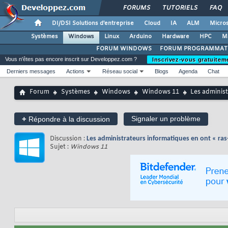
FORUMS
TUTORIELS
FAQ
DI/DSI Solutions d'entreprise
Cloud
IA
ALM
Micros
Systèmes
Windows
Linux
Arduino
Hardware
HPC
M
FORUM WINDOWS
FORUM PROGRAMMAT
Vous n'êtes pas encore inscrit sur Developpez.com ?
Inscrivez-vous gratuitem
Derniers messages
Actions
Réseau social
Blogs
Agenda
Chat
Forum
Systèmes
Windows
Windows 11
Les administ
+
Signaler un problème
Répondre à la discussion
Discussion :
Les administrateurs informatiques en ont « ras-
Sujet :
Windows 11