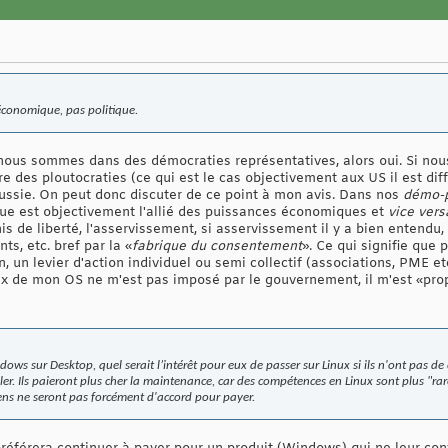
économique, pas politique.
nous sommes dans des démocraties représentatives, alors oui. Si no
e des ploutocraties (ce qui est le cas objectivement aux US il est diffic
Russie. On peut donc discuter de ce point à mon avis. Dans nos
démo-p
ique est objectivement l'allié des puissances économiques et
vice vers
s de liberté, l'asservissement, si asservissement il y a bien entendu, 
, etc. bref par la «
fabrique du consentement
». Ce qui signifie que 
n, un levier d'action individuel ou semi collectif (associations, PME 
hoix de mon OS ne m'est pas imposé par le gouvernement, il m'est «pro
dows sur Desktop, quel serait l’intérêt pour eux de passer sur Linux si ils n'ont pas 
ller. Ils paieront plus cher la maintenance, car des compétences en Linux sont plus "rare"
gens ne seront pas forcément d'accord pour payer.