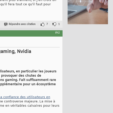
ient plus vraiment, si j'en crois un
u'il fera tout ce qu'il faut pour
Répondre avec citation
7
1
#42
gaming, Nvidia
sateurs, en particulier les joueurs
e provoquer des chutes de
ons gaming. Fait suffisamment rare
 supplémentaire pour un écosystème
la confiance des utilisateurs en
ne controverse majeure. La mise à
e en véritables calvaires pour leurs