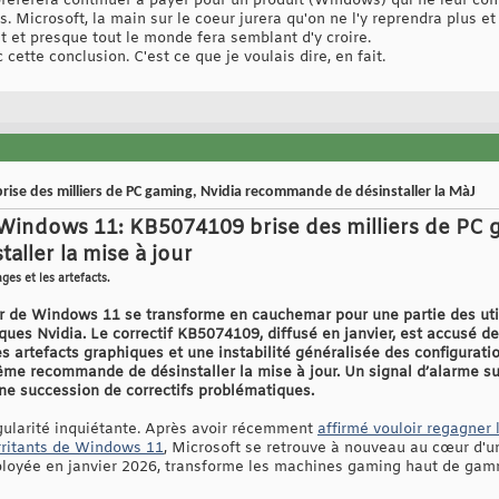
préférera continuer à payer pour un produit (Windows) qui ne leur conv
 Microsoft, la main sur le coeur jurera qu'on ne l'y reprendra plus et q
t et presque tout le monde fera semblant d'y croire.
cette conclusion. C'est ce que je voulais dire, en fait.
rise des milliers de PC gaming, Nvidia recommande de désinstaller la MàJ
 Windows 11: KB5074109 brise des milliers de PC 
ller la mise à jour
ges et les artefacts.
ur de Windows 11 se transforme en cauchemar pour une partie des utili
ques Nvidia. Le correctif KB5074109, diffusé en janvier, est accusé d
s artefacts graphiques et une instabilité généralisée des configurati
même recommande de désinstaller la mise à jour. Un signal d’alarme
ne succession de correctifs problématiques.
égularité inquiétante. Après avoir récemment
affirmé vouloir regagner 
irritants de Windows 11
, Microsoft se retrouve à nouveau au cœur d'u
loyée en janvier 2026, transforme les machines gaming haut de gamm