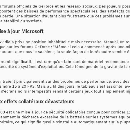
s forums officiels de GeForce et les réseaux sociaux. Des joueurs pos
pportent des baisses de performance spectaculaires, des artefacts g
e partie. Une situation d'autant plus frustrante que ces problèmes su
la stabilité du système.
ise à jour Microsoft
Nvidia a pris une position inhabituelle mais nécessaire. Manuel, un re
ue sur les forums GeForce : "Même si cela a commencé après une mi
 autant que nous le sachions, la seule façon de le résoudre semble ê
nant significatif. Il est rare qu'un fabricant de matériel recommande 
sécurité du système d'exploitation. Cela témoigne de la gravité de la s
ntraient principalement sur des problèmes de performance, avec des
ndre 15 à 20 FPS. Mais au fil des jours, le tableau s'est assombri ave
 d'écrans noirs intempestifs rendant certains jeux tout simplement in
ux effets collatéraux dévastateurs
9 est une mise à jour de sécurité obligatoire conçue pour corriger 1
tamment la décharge excessive de la batterie sur les systèmes équip
ritaire, ce qui signifie qu'elle s'installe automatiquement sur la plup