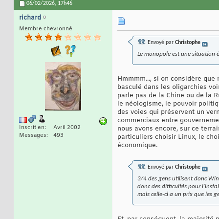
06/02/2026,
17h46
richard
Membre chevronné
Envoyé par
Christophe
Le monopole est une situation 
Hmmmm..., si on considère que 
basculé dans les oligarchies voir
parle pas de la Chine ou de la 
le néologisme, le pouvoir polit
des voies qui préservent un verni
commerciaux entre gouvernements
Inscrit en
Avril 2002
nous avons encore, sur ce terrai
Messages
493
particuliers choisir Linux, le c
économique.
Envoyé par
Christophe
3/4 des gens utilisent donc Win
donc des difficultés pour l'insta
mais celle-ci a un prix que les 