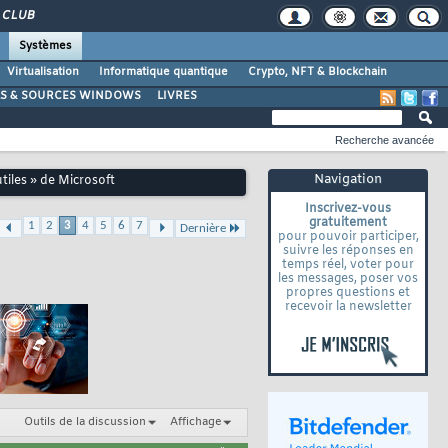
CLUB
Systèmes
Virtualisation
Informatique quantique
Crypto, NFT & Blockchain
LS & SOURCES WINDOWS
LIVRES
Recherche avancée
Navigation
tiles » de Microsoft
Inscrivez-vous
gratuitement
1
2
3
4
5
6
7
Dernière
pour pouvoir participer,
suivre les réponses en
temps réel, voter pour
les messages, poser vos
propres questions et
recevoir la newsletter
Outils de la discussion
Affichage