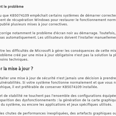
nt le problème
nu que KB5074109 empêchait certains systèmes de démarrer correctem
ment de récupération Windows pour restaurer le fonctionnement norma
 publié plusieurs mises à jour correctives.
corrige notamment le problème d'écran noir au démarrage. Toutefois, c
e pas automatiquement. Les utilisateurs doivent l'installer manuellemen
re les difficultés de Microsoft à gérer les conséquences de cette mis
roblème créé par une mise à jour obligatoire n'est pas la solution la p
moins techniques.
r la mise à jour ?
taller une mise à jour de sécurité n'est jamais une décision à prendre 
vulnérabilités. Si votre système fonctionne normalement et que vous
phique, il est préférable de conserver KB5074109 installée.
 de stabilité ne touchent pas l'ensemble des configurations équipée
pparition des dysfonctionnements : la génération de la carte graphique,
 du système, ou encore les applications et jeux spécifiques utilisés.
des chutes de performances inexpliquées, des artefacts graphiques o