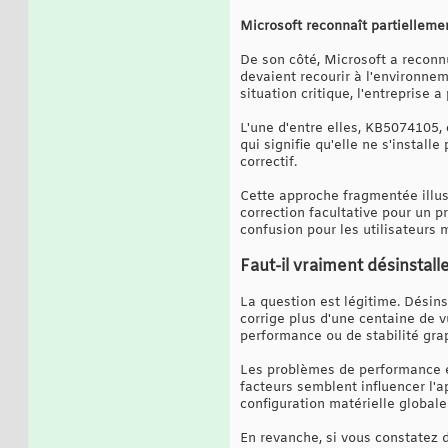
Microsoft reconnaît partielleme
De son côté, Microsoft a recon
devaient recourir à l'environne
situation critique, l'entreprise a
L'une d'entre elles, KB5074105, 
qui signifie qu'elle ne s'install
correctif.
Cette approche fragmentée illust
correction facultative pour un p
confusion pour les utilisateurs 
Faut-il vraiment désinstalle
La question est légitime. Désins
corrige plus d'une centaine de 
performance ou de stabilité gra
Les problèmes de performance et
facteurs semblent influencer l'a
configuration matérielle globale
En revanche, si vous constatez 