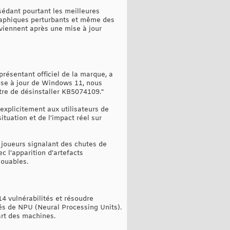
sédant pourtant les meilleures
raphiques perturbants et même des
rviennent après une mise à jour
présentant officiel de la marque, a
se à jour de Windows 11, nous
tre de désinstaller KB5074109."
explicitement aux utilisateurs de
ituation et de l'impact réel sur
 joueurs signalant des chutes de
c l'apparition d'artefacts
jouables.
14 vulnérabilités et résoudre
és de NPU (Neural Processing Units).
art des machines.