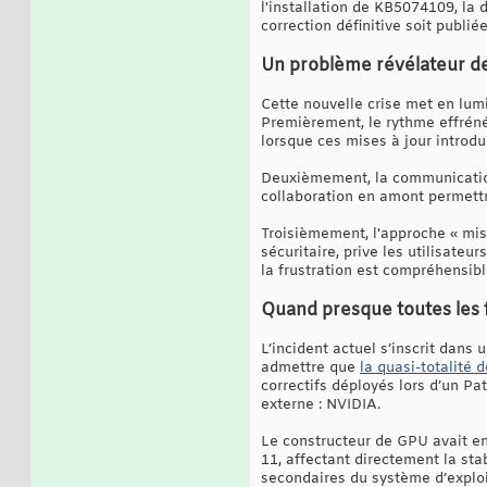
l'installation de KB5074109, la 
correction définitive soit publiée
Un problème révélateur de
Cette nouvelle crise met en lum
Premièrement, le rythme effréné
lorsque ces mises à jour introd
Deuxièmement, la communication
collaboration en amont permettra
Troisièmement, l'approche « mise
sécuritaire, prive les utilisate
la frustration est compréhensibl
Quand presque toutes les 
L’incident actuel s’inscrit dans
admettre que
la quasi-totalité
correctifs déployés lors d’un Pa
externe : NVIDIA.
Le constructeur de GPU avait en
11, affectant directement la sta
secondaires du système d’exploi