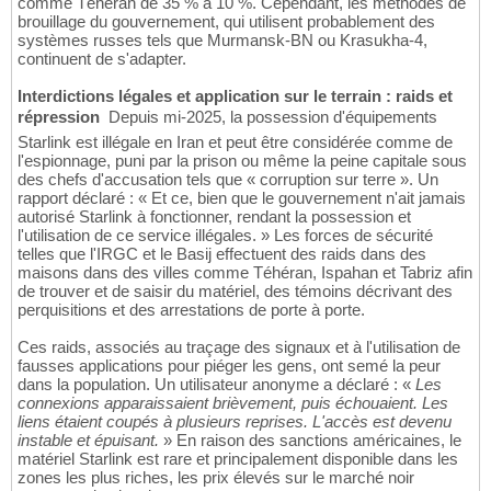
comme Téhéran de 35 % à 10 %. Cependant, les méthodes de
brouillage du gouvernement, qui utilisent probablement des
systèmes russes tels que Murmansk-BN ou Krasukha-4,
continuent de s'adapter.
Interdictions légales et application sur le terrain : raids et
répression
 Depuis mi-2025, la possession d'équipements
Starlink est illégale en Iran et peut être considérée comme de
l'espionnage, puni par la prison ou même la peine capitale sous
des chefs d'accusation tels que « corruption sur terre ». Un
rapport déclaré : « Et ce, bien que le gouvernement n'ait jamais
autorisé Starlink à fonctionner, rendant la possession et
l'utilisation de ce service illégales. » Les forces de sécurité
telles que l'IRGC et le Basij effectuent des raids dans des
maisons dans des villes comme Téhéran, Ispahan et Tabriz afin
de trouver et de saisir du matériel, des témoins décrivant des
perquisitions et des arrestations de porte à porte.
Ces raids, associés au traçage des signaux et à l'utilisation de
fausses applications pour piéger les gens, ont semé la peur
dans la population. Un utilisateur anonyme a déclaré : «
Les
connexions apparaissaient brièvement, puis échouaient. Les
liens étaient coupés à plusieurs reprises. L'accès est devenu
instable et épuisant.
» En raison des sanctions américaines, le
matériel Starlink est rare et principalement disponible dans les
zones les plus riches, les prix élevés sur le marché noir