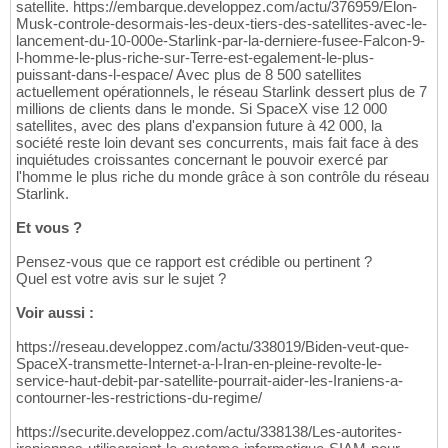
satellite. https://embarque.developpez.com/actu/376959/Elon-
Musk-controle-desormais-les-deux-tiers-des-satellites-avec-le-
lancement-du-10-000e-Starlink-par-la-derniere-fusee-Falcon-9-
l-homme-le-plus-riche-sur-Terre-est-egalement-le-plus-
puissant-dans-l-espace/ Avec plus de 8 500 satellites
actuellement opérationnels, le réseau Starlink dessert plus de 7
millions de clients dans le monde. Si SpaceX vise 12 000
satellites, avec des plans d'expansion future à 42 000, la
société reste loin devant ses concurrents, mais fait face à des
inquiétudes croissantes concernant le pouvoir exercé par
l'homme le plus riche du monde grâce à son contrôle du réseau
Starlink.
Et vous ?
Pensez-vous que ce rapport est crédible ou pertinent ?
Quel est votre avis sur le sujet ?
Voir aussi :
https://reseau.developpez.com/actu/338019/Biden-veut-que-
SpaceX-transmette-Internet-a-l-Iran-en-pleine-revolte-le-
service-haut-debit-par-satellite-pourrait-aider-les-Iraniens-a-
contourner-les-restrictions-du-regime/
https://securite.developpez.com/actu/338138/Les-autorites-