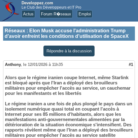
Developpez.com
Le Club des Développeurs et IT Pro
Actus
Forum R�seaux
Emploi
Réseaux
:
Elon Musk accuse l'administration Trump
d'avoir enfreint les conditions d'utilisation de SpaceX
Répondre à la discussion
Anthony
,
le 12/01/2026 à 11h35
#1
Alors que le régime iranien coupe Internet, même Starlink
est bloqué après que l'Iran a déployé des brouilleurs
militaires pour empêcher l'accès au service, un cauchemar
pour les manifestants et les libertés
Le régime iranien a une fois de plus plongé le pays dans un
isolement numérique quasi total en coupant l'accès à
Internet pour ses 85 millions d'habitants, alors que les
manifestations anti-gouvernementales alimentées par la
détérioration de la situation économique s'intensifient. Des
rapports révèlent même que l'Iran a déployé des brouilleurs
militaires pour empêcher l'accès au service satellite