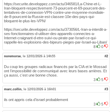
https://securite.developpez.com/actu/346581/La-Chine-et-L-
Iran-bloquent-respectivement-73-pourcent-et-69-pourcent-des-
tentatives-de-connexion-VPN-contre-une-moyenne-mondiale-
de-8-pourcent-la-Russie-est-classee-10e-des-pays-qui-
bloquent-le-plus-les-VPN/
https://securite.developpez.com/actu/373056/L-Iran-a-interdit-a-
ses-fonctionnaires-d-utiliser-des-appareils-connectes-a-
Internet-craignant-d-etre-suivi-ou-pirate-par-Israel-ce-qui-
rappelle-les-explosions-des-bipeurs-pieges-par-Israel-au-Liban/
8
0
noremorse
,
le 12/01/2026 à 14h55
#2
Du coup les groupes radicaux financés par la CIA et le Mossad
ont l'impossibilité de communiqué avec leurs bases arrières. Et
ça aussi, c'est une bonne chose.
3
5
marc.collin
,
le 12/01/2026 à 16h01
#3
ils ont appris cela d'israel probablement
3
5