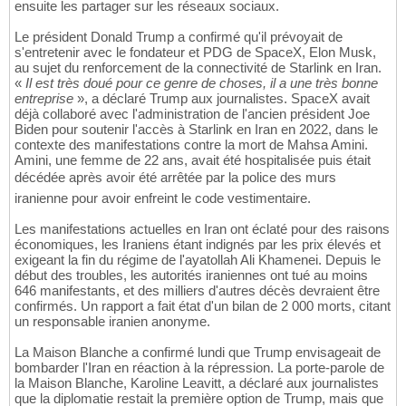
ensuite les partager sur les réseaux sociaux.
Le président Donald Trump a confirmé qu'il prévoyait de
s'entretenir avec le fondateur et PDG de SpaceX, Elon Musk,
au sujet du renforcement de la connectivité de Starlink en Iran.
«
Il est très doué pour ce genre de choses, il a une très bonne
entreprise
», a déclaré Trump aux journalistes. SpaceX avait
déjà collaboré avec l'administration de l'ancien président Joe
Biden pour soutenir l'accès à Starlink en Iran en 2022, dans le
contexte des manifestations contre la mort de Mahsa Amini.
Amini, une femme de 22 ans, avait été hospitalisée puis était
décédée après avoir été arrêtée par la police des murs
iranienne pour avoir enfreint le code vestimentaire.
Les manifestations actuelles en Iran ont éclaté pour des raisons
économiques, les Iraniens étant indignés par les prix élevés et
exigeant la fin du régime de l'ayatollah Ali Khamenei. Depuis le
début des troubles, les autorités iraniennes ont tué au moins
646 manifestants, et des milliers d'autres décès devraient être
confirmés. Un rapport a fait état d'un bilan de 2 000 morts, citant
un responsable iranien anonyme.
La Maison Blanche a confirmé lundi que Trump envisageait de
bombarder l'Iran en réaction à la répression. La porte-parole de
la Maison Blanche, Karoline Leavitt, a déclaré aux journalistes
que la diplomatie restait la première option de Trump, mais que