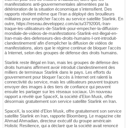
manifestations anti-gouvernementales alimentées par la
détérioration de la situation économique s'intensifient. Des
rapports révèlent même que l'Iran a déployé des brouilleurs
militaires pour empêcher l'accès au service satellite Starlink. En
outre, https://reseau.developpez.com/actu/379200/L-Iran-
traque-les-utilisateurs-de-Starlink-pour-empecher-la-diffusion-
mondiale-de-videos-de-manifestations-Starlink-est-illegal-en-
Iran-mais-des-defenseurs-des-droits-humains-l-ont-introduit-
clandestinement/ afin d'empêcher la diffusion de vidéos de
manifestations, alors que le régime continue de bloquer l'accès
à Internet, selon des groupes de défense des droits humains.
Starlink reste illégal en Iran, mais les groupes de défense des
droits humains affirment avoir introduit clandestinement des
milliers de terminaux Starlink dans le pays. Les efforts du
gouvernement pour bloquer l'accès à Internet ont ralenti la
connectivité du service, mais les utilisateurs peuvent toujours
envoyer des images à des tiers de confiance qui peuvent
ensuite les partager sur les réseaux sociaux. Un nouveau
rapport a révélé que SpaceX, la société d'Elon Musk, offre
désormais gratuitement son service satellite Starlink en Iran.
SpaceX, la société d'Elon Musk, offre gratuitement son service
satellite Starlink en Iran, rapporte Bloomberg. Le magazine cite
Ahmad Ahmadian, directeur exécutif du groupe américain
Holistic Resilience, qui a déclaré que la société avait renoncé