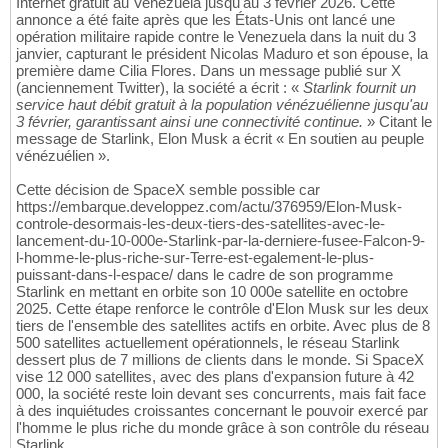
Internet gratuit au Venezuela jusqu'au 3 février 2026. Cette
annonce a été faite après que les États-Unis ont lancé une
opération militaire rapide contre le Venezuela dans la nuit du 3
janvier, capturant le président Nicolas Maduro et son épouse, la
première dame Cilia Flores. Dans un message publié sur X
(anciennement Twitter), la société a écrit : «
Starlink fournit un
service haut débit gratuit à la population vénézuélienne jusqu'au
3 février, garantissant ainsi une connectivité continue.
» Citant le
message de Starlink, Elon Musk a écrit « En soutien au peuple
vénézuélien ».
Cette décision de SpaceX semble possible car
https://embarque.developpez.com/actu/376959/Elon-Musk-
controle-desormais-les-deux-tiers-des-satellites-avec-le-
lancement-du-10-000e-Starlink-par-la-derniere-fusee-Falcon-9-
l-homme-le-plus-riche-sur-Terre-est-egalement-le-plus-
puissant-dans-l-espace/ dans le cadre de son programme
Starlink en mettant en orbite son 10 000e satellite en octobre
2025. Cette étape renforce le contrôle d'Elon Musk sur les deux
tiers de l'ensemble des satellites actifs en orbite. Avec plus de 8
500 satellites actuellement opérationnels, le réseau Starlink
dessert plus de 7 millions de clients dans le monde. Si SpaceX
vise 12 000 satellites, avec des plans d'expansion future à 42
000, la société reste loin devant ses concurrents, mais fait face
à des inquiétudes croissantes concernant le pouvoir exercé par
l'homme le plus riche du monde grâce à son contrôle du réseau
Starlink.