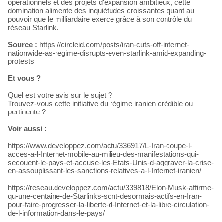
opérationnels et des projets d'expansion ambitieux, cette
domination alimente des inquiétudes croissantes quant au
pouvoir que le milliardaire exerce grâce à son contrôle du
réseau Starlink.
Source :
https://circleid.com/posts/iran-cuts-off-internet-
nationwide-as-regime-disrupts-even-starlink-amid-expanding-
protests
Et vous ?
Quel est votre avis sur le sujet ?
Trouvez-vous cette initiative du régime iranien crédible ou
pertinente ?
Voir aussi :
https://www.developpez.com/actu/336917/L-Iran-coupe-l-
acces-a-l-Internet-mobile-au-milieu-des-manifestations-qui-
secouent-le-pays-et-accuse-les-Etats-Unis-d-aggraver-la-crise-
en-assouplissant-les-sanctions-relatives-a-l-Internet-iranien/
https://reseau.developpez.com/actu/339818/Elon-Musk-affirme-
qu-une-centaine-de-Starlinks-sont-desormais-actifs-en-Iran-
pour-faire-progresser-la-liberte-d-Internet-et-la-libre-circulation-
de-l-information-dans-le-pays/