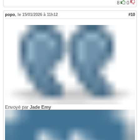
8
0
popo
,
le 15/01/2026 à 11h12
#10
Envoyé par
Jade Emy