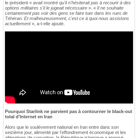
le président «
avait montré qu'il n'hésiterait pas à recourir à des
options militaires s'il le jugeait nécessaire
». «
Il ne souhaite
certainement pas voir des gens se faire tuer dans les rues de
Téhéran. Et malheureusement, c'est ce à quoi nous assistons
actuellement
», a-t-elle ajouté.
Pourquoi Starlink ne parvient pas à contourner le black-out
total d'Internet en Iran
Alors que le soulèvement national en Iran entre dans son
seizième jour, alimenté par l'effondrement économique et les
allégations de corruption, la République islamique a imposé