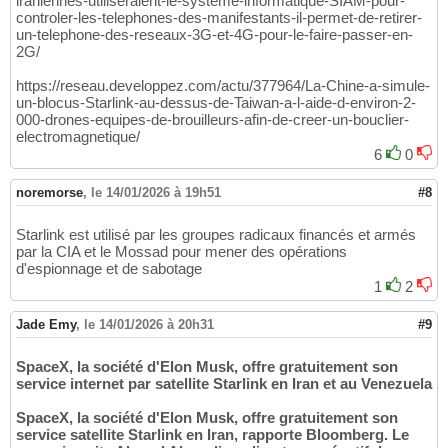
iraniennes-utiliseraient-le-systeme-informatique-SIAM-pour-
controler-les-telephones-des-manifestants-il-permet-de-retirer-
un-telephone-des-reseaux-3G-et-4G-pour-le-faire-passer-en-
2G/
https://reseau.developpez.com/actu/377964/La-Chine-a-simule-
un-blocus-Starlink-au-dessus-de-Taiwan-a-l-aide-d-environ-2-
000-drones-equipes-de-brouilleurs-afin-de-creer-un-bouclier-
electromagnetique/
6
0
noremorse
,
le 14/01/2026 à 19h51
#8
Starlink est utilisé par les groupes radicaux financés et armés
par la CIA et le Mossad pour mener des opérations
d'espionnage et de sabotage
1
2
Jade Emy
,
le 14/01/2026 à 20h31
#9
SpaceX, la société d'Elon Musk, offre gratuitement son
service internet par satellite Starlink en Iran et au Venezuela
SpaceX, la société d'Elon Musk, offre gratuitement son
service satellite Starlink en Iran, rapporte Bloomberg. Le