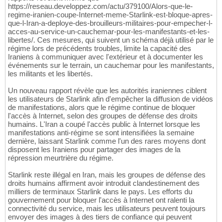
https://reseau.developpez.com/actu/379100/Alors-que-le-
regime-iranien-coupe-Internet-meme-Starlink-est-bloque-apres-
que-l-Iran-a-deploye-des-brouilleurs-militaires-pour-empecher-l-
acces-au-service-un-cauchemar-pour-les-manifestants-et-les-
libertes/. Ces mesures, qui suivent un schéma déjà utilisé par le
régime lors de précédents troubles, limite la capacité des
Iraniens à communiquer avec l'extérieur et à documenter les
événements sur le terrain, un cauchemar pour les manifestants,
les militants et les libertés.
Un nouveau rapport révèle que les autorités iraniennes ciblent
les utilisateurs de Starlink afin d'empêcher la diffusion de vidéos
de manifestations, alors que le régime continue de bloquer
l'accès à Internet, selon des groupes de défense des droits
humains. L'Iran a coupé l'accès public à Internet lorsque les
manifestations anti-régime se sont intensifiées la semaine
dernière, laissant Starlink comme l'un des rares moyens dont
disposent les Iraniens pour partager des images de la
répression meurtrière du régime.
Starlink reste illégal en Iran, mais les groupes de défense des
droits humains affirment avoir introduit clandestinement des
milliers de terminaux Starlink dans le pays. Les efforts du
gouvernement pour bloquer l'accès à Internet ont ralenti la
connectivité du service, mais les utilisateurs peuvent toujours
envoyer des images à des tiers de confiance qui peuvent