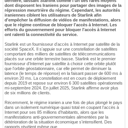
dernière, laissant Starlink comme l'un des rares moyens
dont disposent les Iraniens pour partager des images de la
répression meurtrière du régime. Cependant, les autorités
iraniennes ciblent les utilisateurs de Starlink afin
d'empêcher la diffusion de vidéos de manifestations, alors
que le régime continue de bloquer l'accès à Internet. Les
efforts du gouvernement pour bloquer l'accès à Internet
ont ralenti la connectivité du service.
Starlink est un fournisseur d'accès à Internet par satellite de la
société SpaceX. Il s'appuie sur une constellation de satellites
comportant des milliers de satellites de télécommunications
placés sur une orbite terrestre basse. Starlink est le premier
fournisseur d'Internet par satellite à choisir cette orbite plutôt
que l'orbite géostationnaire, car elle permet de diminuer la
latence (le temps de réponse) en la faisant passer de 600 ms à
environ 20 ms. La constellation est en cours de déploiement
depuis 2019 et repose sur environ 6 300 satellites opérationnels
mi-septembre 2024. En juillet 2025, Starlink affirme avoir plus
de six millions de clients.
Récemment, le régime iranien a une fois de plus plongé le pays
dans un isolement numérique quasi total en coupant l'accès à
Internet pour ses 85 millions d'habitants, alors que les
manifestations anti-gouvernementales alimentées par la
détérioration de la situation économique s'intensifient. Des
rapports révèlent même que