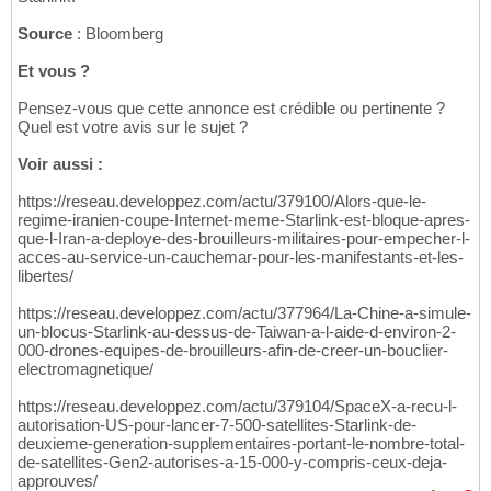
Source
: Bloomberg
Et vous ?
Pensez-vous que cette annonce est crédible ou pertinente ?
Quel est votre avis sur le sujet ?
Voir aussi :
https://reseau.developpez.com/actu/379100/Alors-que-le-
regime-iranien-coupe-Internet-meme-Starlink-est-bloque-apres-
que-l-Iran-a-deploye-des-brouilleurs-militaires-pour-empecher-l-
acces-au-service-un-cauchemar-pour-les-manifestants-et-les-
libertes/
https://reseau.developpez.com/actu/377964/La-Chine-a-simule-
un-blocus-Starlink-au-dessus-de-Taiwan-a-l-aide-d-environ-2-
000-drones-equipes-de-brouilleurs-afin-de-creer-un-bouclier-
electromagnetique/
https://reseau.developpez.com/actu/379104/SpaceX-a-recu-l-
autorisation-US-pour-lancer-7-500-satellites-Starlink-de-
deuxieme-generation-supplementaires-portant-le-nombre-total-
de-satellites-Gen2-autorises-a-15-000-y-compris-ceux-deja-
approuves/