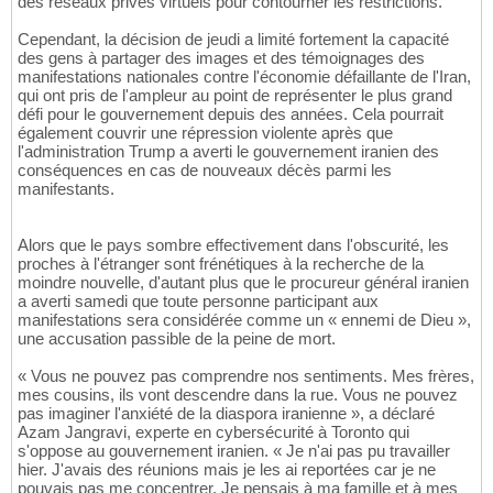
des réseaux privés virtuels pour contourner les restrictions.
Cependant, la décision de jeudi a limité fortement la capacité
des gens à partager des images et des témoignages des
manifestations nationales contre l'économie défaillante de l'Iran,
qui ont pris de l'ampleur au point de représenter le plus grand
défi pour le gouvernement depuis des années. Cela pourrait
également couvrir une répression violente après que
l'administration Trump a averti le gouvernement iranien des
conséquences en cas de nouveaux décès parmi les
manifestants.
Alors que le pays sombre effectivement dans l'obscurité, les
proches à l'étranger sont frénétiques à la recherche de la
moindre nouvelle, d'autant plus que le procureur général iranien
a averti samedi que toute personne participant aux
manifestations sera considérée comme un « ennemi de Dieu »,
une accusation passible de la peine de mort.
« Vous ne pouvez pas comprendre nos sentiments. Mes frères,
mes cousins, ils vont descendre dans la rue. Vous ne pouvez
pas imaginer l'anxiété de la diaspora iranienne », a déclaré
Azam Jangravi, experte en cybersécurité à Toronto qui
s'oppose au gouvernement iranien. « Je n'ai pas pu travailler
hier. J'avais des réunions mais je les ai reportées car je ne
pouvais pas me concentrer. Je pensais à ma famille et à mes