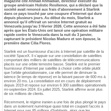
magazine cite Ahmad Ahmadian, directeur exécutif du
groupe américain Holistic Resilience, qui a déclaré que la
société avait renoncé aux frais d'abonnement à Starlink
dans ce pays touché par une coupure d'Internet qui dure
depuis plusieurs jours. Au début du mois, Starlink a
annoncé qu'il offrirait un service Internet gratuit au
Venezuela jusqu'au 3 février 2026. Cette annonce a été faite
après que les États-Unis ont lancé une opération militaire
rapide contre le Venezuela dans la nuit du 3 janvier,
capturant le président Nicolas Maduro et son épouse, la
première dame Cilia Flores.
Starlink est un fournisseur d'accès à Internet par satellite de la
société SpaceX. Il s'appuie sur une constellation de satellites
comportant des milliers de satellites de télécommunications
placés sur une orbite terrestre basse. Starlink est le premier
fournisseur d'Internet par satellite à choisir cette orbite plutôt
que l'orbite géostationnaire, car elle permet de diminuer la
latence (le temps de réponse) en la faisant passer de 600 ms à
environ 20 ms. La constellation est en cours de déploiement
depuis 2019 et repose sur environ 6 300 satellites opérationnels
mi-septembre 2024. En juillet 2025, Starlink affirme avoir plus
de six millions de clients.
Récemment, le régime iranien a une fois de plus plongé le pays
dans un isolement numérique quasi total en coupant l'accès à
Internet pour ses 85 millions d'habitants, alors que les