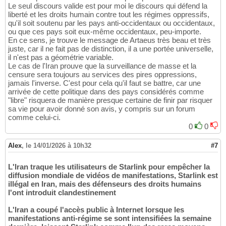
Le seul discours valide est pour moi le discours qui défend la
liberté et les droits humain contre tout les régimes oppressifs,
qu'il soit soutenu par les pays anti-occidentaux ou occidentaux,
ou que ces pays soit eux-même occidentaux, peu-importe.
En ce sens, je trouve le message de Artaeus très beau et très
juste, car il ne fait pas de distinction, il a une portée universelle,
il n'est pas a géométrie variable.
Le cas de l'Iran prouve que la surveillance de masse et la
censure sera toujours au services des pires oppressions,
jamais l'inverse. C'est pour cela qu'il faut se battre, car une
arrivée de cette politique dans des pays considérés comme
"libre" risquera de manière presque certaine de finir par risquer
sa vie pour avoir donné son avis, y compris sur un forum
comme celui-ci.
0
0
Alex
,
le 14/01/2026 à 10h32
#7
L'Iran traque les utilisateurs de Starlink pour empêcher la
diffusion mondiale de vidéos de manifestations, Starlink est
illégal en Iran, mais des défenseurs des droits humains
l'ont introduit clandestinement
L'Iran a coupé l'accès public à Internet lorsque les
manifestations anti-régime se sont intensifiées la semaine