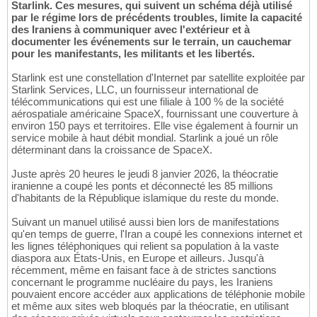
Starlink. Ces mesures, qui suivent un schéma déjà utilisé
par le régime lors de précédents troubles, limite la capacité
des Iraniens à communiquer avec l'extérieur et à
documenter les événements sur le terrain, un cauchemar
pour les manifestants, les militants et les libertés.
Starlink est une constellation d'Internet par satellite exploitée par
Starlink Services, LLC, un fournisseur international de
télécommunications qui est une filiale à 100 % de la société
aérospatiale américaine SpaceX, fournissant une couverture à
environ 150 pays et territoires. Elle vise également à fournir un
service mobile à haut débit mondial. Starlink a joué un rôle
déterminant dans la croissance de SpaceX.
Juste après 20 heures le jeudi 8 janvier 2026, la théocratie
iranienne a coupé les ponts et déconnecté les 85 millions
d'habitants de la République islamique du reste du monde.
Suivant un manuel utilisé aussi bien lors de manifestations
qu'en temps de guerre, l'Iran a coupé les connexions internet et
les lignes téléphoniques qui relient sa population à la vaste
diaspora aux États-Unis, en Europe et ailleurs. Jusqu'à
récemment, même en faisant face à de strictes sanctions
concernant le programme nucléaire du pays, les Iraniens
pouvaient encore accéder aux applications de téléphonie mobile
et même aux sites web bloqués par la théocratie, en utilisant