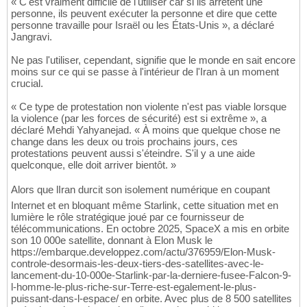
« C'est vraiment difficile de l'utiliser car si ils arrêtent une
personne, ils peuvent exécuter la personne et dire que cette
personne travaille pour Israël ou les États-Unis », a déclaré
Jangravi.
Ne pas l'utiliser, cependant, signifie que le monde en sait encore
moins sur ce qui se passe à l'intérieur de l'Iran à un moment
crucial.
« Ce type de protestation non violente n'est pas viable lorsque
la violence (par les forces de sécurité) est si extrême », a
déclaré Mehdi Yahyanejad. « À moins que quelque chose ne
change dans les deux ou trois prochains jours, ces
protestations peuvent aussi s'éteindre. S'il y a une aide
quelconque, elle doit arriver bientôt. »
Alors que lIran durcit son isolement numérique en coupant
Internet et en bloquant même Starlink, cette situation met en
lumière le rôle stratégique joué par ce fournisseur de
télécommunications. En octobre 2025, SpaceX a mis en orbite
son 10 000e satellite, donnant à Elon Musk le
https://embarque.developpez.com/actu/376959/Elon-Musk-
controle-desormais-les-deux-tiers-des-satellites-avec-le-
lancement-du-10-000e-Starlink-par-la-derniere-fusee-Falcon-9-
l-homme-le-plus-riche-sur-Terre-est-egalement-le-plus-
puissant-dans-l-espace/ en orbite. Avec plus de 8 500 satellites