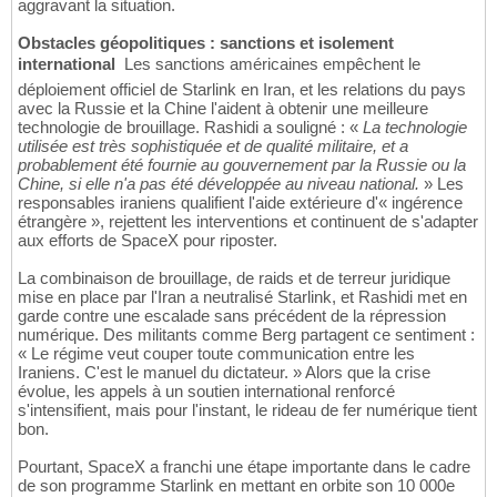
aggravant la situation.
Obstacles géopolitiques : sanctions et isolement
international
 Les sanctions américaines empêchent le
déploiement officiel de Starlink en Iran, et les relations du pays
avec la Russie et la Chine l'aident à obtenir une meilleure
technologie de brouillage. Rashidi a souligné : «
La technologie
utilisée est très sophistiquée et de qualité militaire, et a
probablement été fournie au gouvernement par la Russie ou la
Chine, si elle n'a pas été développée au niveau national.
» Les
responsables iraniens qualifient l'aide extérieure d'« ingérence
étrangère », rejettent les interventions et continuent de s'adapter
aux efforts de SpaceX pour riposter.
La combinaison de brouillage, de raids et de terreur juridique
mise en place par l'Iran a neutralisé Starlink, et Rashidi met en
garde contre une escalade sans précédent de la répression
numérique. Des militants comme Berg partagent ce sentiment :
« Le régime veut couper toute communication entre les
Iraniens. C'est le manuel du dictateur. » Alors que la crise
évolue, les appels à un soutien international renforcé
s'intensifient, mais pour l'instant, le rideau de fer numérique tient
bon.
Pourtant, SpaceX a franchi une étape importante dans le cadre
de son programme Starlink en mettant en orbite son 10 000e