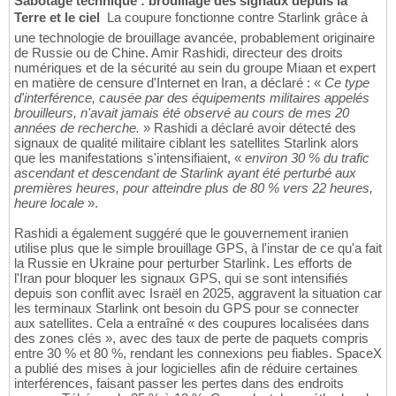
Sabotage technique : brouillage des signaux depuis la
Terre et le ciel
 La coupure fonctionne contre Starlink grâce à
une technologie de brouillage avancée, probablement originaire
de Russie ou de Chine. Amir Rashidi, directeur des droits
numériques et de la sécurité au sein du groupe Miaan et expert
en matière de censure d'Internet en Iran, a déclaré : «
Ce type
d'interférence, causée par des équipements militaires appelés
brouilleurs, n'avait jamais été observé au cours de mes 20
années de recherche.
» Rashidi a déclaré avoir détecté des
signaux de qualité militaire ciblant les satellites Starlink alors
que les manifestations s'intensifiaient, «
environ 30 % du trafic
ascendant et descendant de Starlink ayant été perturbé aux
premières heures, pour atteindre plus de 80 % vers 22 heures,
heure locale
».
Rashidi a également suggéré que le gouvernement iranien
utilise plus que le simple brouillage GPS, à l'instar de ce qu'a fait
la Russie en Ukraine pour perturber Starlink. Les efforts de
l'Iran pour bloquer les signaux GPS, qui se sont intensifiés
depuis son conflit avec Israël en 2025, aggravent la situation car
les terminaux Starlink ont besoin du GPS pour se connecter
aux satellites. Cela a entraîné « des coupures localisées dans
des zones clés », avec des taux de perte de paquets compris
entre 30 % et 80 %, rendant les connexions peu fiables. SpaceX
a publié des mises à jour logicielles afin de réduire certaines
interférences, faisant passer les pertes dans des endroits