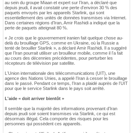
au sein du groupe Miaan et expert sur l'Iran, a déclaré que
depuis jeudi, il avait constaté une perte d'environ 30 % des
paquets envoyés par les appareils Starlink, qui sont
essentiellement des unités de données transmises via Internet.
Dans certaines régions d'Iran, Amir Rashidi a indiqué que la
perte de paquets atteignait 80 %.
« Je crois que le gouvernement iranien fait quelque chose au-
delà du brouillage GPS, comme en Ukraine, où la Russie a
tenté de brouiller Starlink », a déclaré Amir Rashidi. Il a suggéré
que l'Iran pourrait utiliser un brouilleur mobile, comme il l'a fait
au cours des décennies précédentes, pour perturber les
récepteurs de télévision par satellite.
L'Union internationale des télécommunications (UIT), une
agence des Nations Unies, a appelé l'Iran à cesser le brouillage
dans le passé. Pendant ce temps, l'Iran a plaidé auprès de l'UIT
pour que le service Starlink dans le pays soit arrêté.
L'aide « doit arriver bientôt »
Il semble que la majorité des informations provenant d'Iran
depuis jeudi soir soient transmises via Starlink, ce qui est
désormais illégal. Cela comporte des risques pour les
personnes qui possèdent ces appareils.