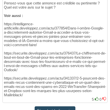
Pensez-vous que cette annonce est crédible ou pertinente ?
Quel est votre avis sur le sujet ?
Voir aussi :
https://intelligence-
artificielle.developpez.com/actu/377854/Dans-l-ombre-Google-
a-discretement-autorise-Gmail-a-acceder-a-tous-vos-
messages-prives-et-pieces-jointes-pour-entrainer-ses-
modeles-d-IA-Gemini-a-moins-que-vous-choisissiez-d-opt-out-
voici-comment-faire/
https://securite.developpez.com/actu/376437/Le-chiffrement-de-
bout-en-bout-de-Gmail-pour-les-entreprises-fonctionne-
desormais-avec-tous-les-fournisseurs-d-e-mails-ce-qui-permet-
l-envoi-de-messages-chiffres-aux-autres-services-tels-qu-
Outlook/
https://securite.developpez.com/actu/341337/2-5-pourcent-des-
emails-recus-contiennent-une-cyberattaque-et-un-quart-des-
emails-recus-sont-des-spams-en-2022-WeTransfer-Sharepoint-
et-Dropbox-sont-les-marques-les-plus-usurpees-selon-
Mailinblack/
5
0