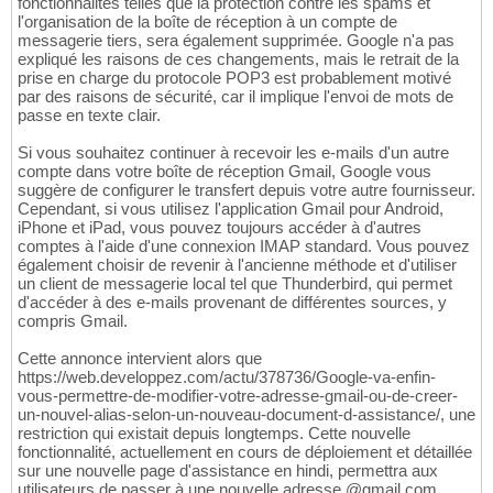
fonctionnalités telles que la protection contre les spams et
l'organisation de la boîte de réception à un compte de
messagerie tiers, sera également supprimée. Google n'a pas
expliqué les raisons de ces changements, mais le retrait de la
prise en charge du protocole POP3 est probablement motivé
par des raisons de sécurité, car il implique l'envoi de mots de
passe en texte clair.
Si vous souhaitez continuer à recevoir les e-mails d'un autre
compte dans votre boîte de réception Gmail, Google vous
suggère de configurer le transfert depuis votre autre fournisseur.
Cependant, si vous utilisez l'application Gmail pour Android,
iPhone et iPad, vous pouvez toujours accéder à d'autres
comptes à l'aide d'une connexion IMAP standard. Vous pouvez
également choisir de revenir à l'ancienne méthode et d'utiliser
un client de messagerie local tel que Thunderbird, qui permet
d'accéder à des e-mails provenant de différentes sources, y
compris Gmail.
Cette annonce intervient alors que
https://web.developpez.com/actu/378736/Google-va-enfin-
vous-permettre-de-modifier-votre-adresse-gmail-ou-de-creer-
un-nouvel-alias-selon-un-nouveau-document-d-assistance/, une
restriction qui existait depuis longtemps. Cette nouvelle
fonctionnalité, actuellement en cours de déploiement et détaillée
sur une nouvelle page d'assistance en hindi, permettra aux
utilisateurs de passer à une nouvelle adresse @gmail.com.