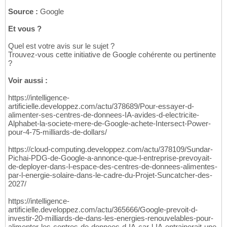
Source :
Google
Et vous ?
Quel est votre avis sur le sujet ?
Trouvez-vous cette initiative de Google cohérente ou pertinente
?
Voir aussi :
https://intelligence-
artificielle.developpez.com/actu/378689/Pour-essayer-d-
alimenter-ses-centres-de-donnees-IA-avides-d-electricite-
Alphabet-la-societe-mere-de-Google-achete-Intersect-Power-
pour-4-75-milliards-de-dollars/
https://cloud-computing.developpez.com/actu/378109/Sundar-
Pichai-PDG-de-Google-a-annonce-que-l-entreprise-prevoyait-
de-deployer-dans-l-espace-des-centres-de-donnees-alimentes-
par-l-energie-solaire-dans-le-cadre-du-Projet-Suncatcher-des-
2027/
https://intelligence-
artificielle.developpez.com/actu/365666/Google-prevoit-d-
investir-20-milliards-de-dans-les-energies-renouvelables-pour-
alimenter-les-centres-de-donnees-d-IA-car-l-IA-entrainerait-une-