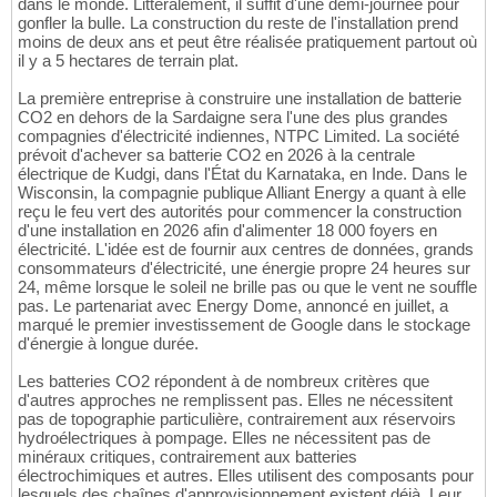
dans le monde. Littéralement, il suffit d'une demi-journée pour
gonfler la bulle. La construction du reste de l'installation prend
moins de deux ans et peut être réalisée pratiquement partout où
il y a 5 hectares de terrain plat.
La première entreprise à construire une installation de batterie
CO2 en dehors de la Sardaigne sera l'une des plus grandes
compagnies d'électricité indiennes, NTPC Limited. La société
prévoit d'achever sa batterie CO2 en 2026 à la centrale
électrique de Kudgi, dans l'État du Karnataka, en Inde. Dans le
Wisconsin, la compagnie publique Alliant Energy a quant à elle
reçu le feu vert des autorités pour commencer la construction
d'une installation en 2026 afin d'alimenter 18 000 foyers en
électricité. L'idée est de fournir aux centres de données, grands
consommateurs d'électricité, une énergie propre 24 heures sur
24, même lorsque le soleil ne brille pas ou que le vent ne souffle
pas. Le partenariat avec Energy Dome, annoncé en juillet, a
marqué le premier investissement de Google dans le stockage
d'énergie à longue durée.
Les batteries CO2 répondent à de nombreux critères que
d'autres approches ne remplissent pas. Elles ne nécessitent
pas de topographie particulière, contrairement aux réservoirs
hydroélectriques à pompage. Elles ne nécessitent pas de
minéraux critiques, contrairement aux batteries
électrochimiques et autres. Elles utilisent des composants pour
lesquels des chaînes d'approvisionnement existent déjà. Leur