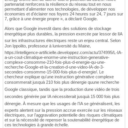
partenariat renforcera la résilience du réseau tout en nous
permettant d'alimenter nos technologies, de développer nos
économies et d'éclairer nos foyers 24 heures sur 24, 7 jours sur
7, grâce à une énergie propre », a déclaré Google.
Alors que Google investit dans des solutions de stockage
énergétique plus durables, la pression exercée par lessor de lIA
sur les infrastructures électriques reste un enjeu central. Selon
Jon Ippolito, professeur à luniversité du Maine,
https://intelligence-artificielle.developpez.com/actu/374995/L-IA-
a-un-cout-climatique-enorme-une-instruction-generative-
complexe-consomme-210-fois-plus-d-energie-qu-une-
recherche-Google-et-la-creation-d-une-video-IA-de-3-
secondes-consomme-15-000-fois-plus-d-energie/. Le
chercheur explique qu'une instruction générative complexe
consommerait jusquà 210 fois plus dénergie quune recherche
Google classique, tandis que la production dune vidéo de trois
secondes générée par IA nécessiterait jusquà 15 000 fois plus
dénergie. À mesure que les usages de l'IA se généralisent, les
experts alertent sur la pression accrue exercée sur les réseaux
électriques, sur l'aggravation potentielle des risques climatiques
et sur la nécessité de repenser la soutenabilité énergétique de
ces technologies à grande échelle.