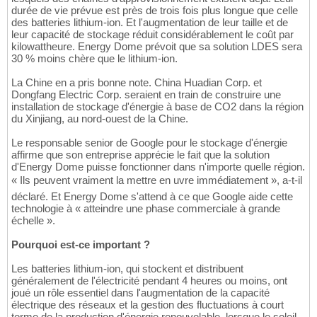
durée de vie prévue est près de trois fois plus longue que celle
des batteries lithium-ion. Et l'augmentation de leur taille et de
leur capacité de stockage réduit considérablement le coût par
kilowattheure. Energy Dome prévoit que sa solution LDES sera
30 % moins chère que le lithium-ion.
La Chine en a pris bonne note. China Huadian Corp. et
Dongfang Electric Corp. seraient en train de construire une
installation de stockage d'énergie à base de CO2 dans la région
du Xinjiang, au nord-ouest de la Chine.
Le responsable senior de Google pour le stockage d'énergie
affirme que son entreprise apprécie le fait que la solution
d'Energy Dome puisse fonctionner dans n'importe quelle région.
« Ils peuvent vraiment la mettre en uvre immédiatement », a-t-il
déclaré. Et Energy Dome s'attend à ce que Google aide cette
technologie à « atteindre une phase commerciale à grande
échelle ».
Pourquoi est-ce important ?
Les batteries lithium-ion, qui stockent et distribuent
généralement de l'électricité pendant 4 heures ou moins, ont
joué un rôle essentiel dans l'augmentation de la capacité
électrique des réseaux et la gestion des fluctuations à court
terme de la production d'énergie renouvelable, lorsque le soleil