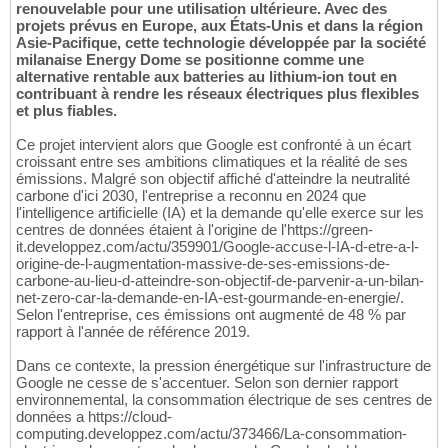
renouvelable pour une utilisation ultérieure. Avec des
projets prévus en Europe, aux États-Unis et dans la région
Asie-Pacifique, cette technologie développée par la société
milanaise Energy Dome se positionne comme une
alternative rentable aux batteries au lithium-ion tout en
contribuant à rendre les réseaux électriques plus flexibles
et plus fiables.
Ce projet intervient alors que Google est confronté à un écart
croissant entre ses ambitions climatiques et la réalité de ses
émissions. Malgré son objectif affiché d'atteindre la neutralité
carbone d'ici 2030, l'entreprise a reconnu en 2024 que
l'intelligence artificielle (IA) et la demande qu'elle exerce sur les
centres de données étaient à l'origine de l'https://green-
it.developpez.com/actu/359901/Google-accuse-l-IA-d-etre-a-l-
origine-de-l-augmentation-massive-de-ses-emissions-de-
carbone-au-lieu-d-atteindre-son-objectif-de-parvenir-a-un-bilan-
net-zero-car-la-demande-en-IA-est-gourmande-en-energie/.
Selon l'entreprise, ces émissions ont augmenté de 48 % par
rapport à l'année de référence 2019.
Dans ce contexte, la pression énergétique sur l'infrastructure de
Google ne cesse de s'accentuer. Selon son dernier rapport
environnemental, la consommation électrique de ses centres de
données a https://cloud-
computing.developpez.com/actu/373466/La-consommation-