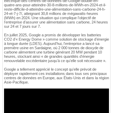
electrique-des-centres-de-donnees-de-Google-double-en-
quatre-ans-pour-atteindre-30-8-millions-de-MWh-en-2024-et-il-
reste-difficile-d-atteindre-une-alimentation-sans-carbone-24-h-
24-et-7-j-7/, atteignant 30,8 millions de mégawatts-heures
(MWh) en 2024. Une situation qui complique l'objectif de
l'entreprise d'assurer une alimentation sans carbone, 24 heures
sur 24 et 7 jours sur 7.
En juillet 2025, Google a promis de développer les batteries
CO2 d'« Energy Dome » comme solution de stockage d'énergie
à longue durée (LDES). Aujourd'hui, l'entreprise a lancé sa
première usine en Sardaigne, où 2 000 tonnes de dioxyde de
carbone alimentent une turbine générant 20 MW pendant 10
heures, stockant ainsi « de grandes quantités d'énergie
renouvelable excédentaire jusqu'à ce qu'elle soit nécessaire ».
Google a tellement apprécié le concept qu'elle prévoit de
déployer rapidement ces installations dans tous ses principaux
centres de données en Europe, aux États-Unis et dans la région
Asie-Pacifique.