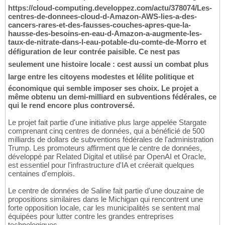
https://cloud-computing.developpez.com/actu/378074/Les-
centres-de-donnees-cloud-d-Amazon-AWS-lies-a-des-
cancers-rares-et-des-fausses-couches-apres-que-la-
hausse-des-besoins-en-eau-d-Amazon-a-augmente-les-
taux-de-nitrate-dans-l-eau-potable-du-comte-de-Morro et
défiguration de leur contrée paisible. Ce nest pas
seulement une histoire locale : cest aussi un combat plus
large entre les citoyens modestes et lélite politique et
économique qui semble imposer ses choix. Le projet a
même obtenu un demi-milliard en subventions fédérales, ce
qui le rend encore plus controversé.
Le projet fait partie d'une initiative plus large appelée Stargate
comprenant cinq centres de données, qui a bénéficié de 500
milliards de dollars de subventions fédérales de l'administration
Trump. Les promoteurs affirment que le centre de données,
développé par Related Digital et utilisé par OpenAI et Oracle,
est essentiel pour l'infrastructure d'IA et créerait quelques
centaines d'emplois.
Le centre de données de Saline fait partie d'une douzaine de
propositions similaires dans le Michigan qui rencontrent une
forte opposition locale, car les municipalités se sentent mal
équipées pour lutter contre les grandes entreprises
technologiques.