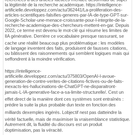
la légitimité de la recherche académique. https://intelligence-
artificielle.developpez.com/actu/362441/La-proliferation-des-
articles-scientifiques-falsifies-generes-par-IA-de-type-GPT-sur-
Google-Scholar-une-menace-croissante-pour-l-integrite-de-la-
recherche-academique-des-chercheurs-mettent-en-gar. Depuis
2022, ce terme est devenu le mot-clé qui résume les limites de
lIA générative. Derrière ce vocabulaire presque rassurant, se
cache une réalité beaucoup plus problématique : les modèles
de langage inventent des faits, produisent de fausses citations,
ou bâtissent des raisonnements qui semblent logiques mais qui
seffondrent à la moindre vérification.
https://intelligence-
artificielle.developpez.com/actu/375803/OpenAI-l-avoue-
generation-de-contre-verites-de-citations-fictives-ou-de-faits-
inexacts-les-hallucinations-de-ChatGPT-ne-disparaitront-
jamais-L-IA-generative-face-a-sa-limite-structurelle/. Cest un
effet direct de la manière dont ces systèmes sont entraînés :
prédire la suite la plus probable dun texte en fonction des
milliards dexemples ingérés. Lobjectif nest pas datteindre la
vérité factuelle, mais de maximiser la vraisemblance statistique.
Autrement dit, la fluidité du discours est un produit
doptimisation, pas la véracité.