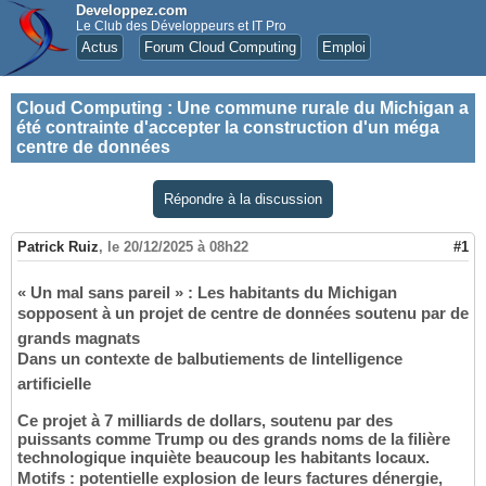
Developpez.com
Le Club des Développeurs et IT Pro
Actus
Forum Cloud Computing
Emploi
Cloud Computing
:
Une commune rurale du Michigan a
été contrainte d'accepter la construction d'un méga
centre de données
Répondre à la discussion
Patrick Ruiz
,
le 20/12/2025 à 08h22
#1
« Un mal sans pareil » : Les habitants du Michigan
sopposent à un projet de centre de données soutenu par de
grands magnats
Dans un contexte de balbutiements de lintelligence
artificielle
Ce projet à 7 milliards de dollars, soutenu par des
puissants comme Trump ou des grands noms de la filière
technologique inquiète beaucoup les habitants locaux.
Motifs : potentielle explosion de leurs factures dénergie,