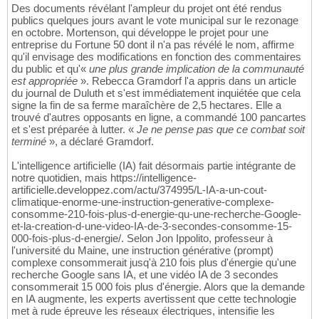
Des documents révélant l'ampleur du projet ont été rendus
publics quelques jours avant le vote municipal sur le rezonage
en octobre. Mortenson, qui développe le projet pour une
entreprise du Fortune 50 dont il n'a pas révélé le nom, affirme
qu'il envisage des modifications en fonction des commentaires
du public et qu'«
une plus grande implication de la communauté
est appropriée
». Rebecca Gramdorf l'a appris dans un article
du journal de Duluth et s'est immédiatement inquiétée que cela
signe la fin de sa ferme maraîchère de 2,5 hectares. Elle a
trouvé d'autres opposants en ligne, a commandé 100 pancartes
et s'est préparée à lutter. «
Je ne pense pas que ce combat soit
terminé
», a déclaré Gramdorf.
L'intelligence artificielle (IA) fait désormais partie intégrante de
notre quotidien, mais https://intelligence-
artificielle.developpez.com/actu/374995/L-IA-a-un-cout-
climatique-enorme-une-instruction-generative-complexe-
consomme-210-fois-plus-d-energie-qu-une-recherche-Google-
et-la-creation-d-une-video-IA-de-3-secondes-consomme-15-
000-fois-plus-d-energie/. Selon Jon Ippolito, professeur à
l'université du Maine, une instruction générative (prompt)
complexe consommerait jusq'à 210 fois plus d'énergie qu'une
recherche Google sans IA, et une vidéo IA de 3 secondes
consommerait 15 000 fois plus d'énergie. Alors que la demande
en IA augmente, les experts avertissent que cette technologie
met à rude épreuve les réseaux électriques, intensifie les