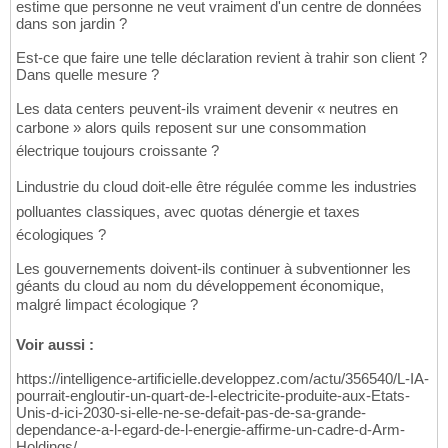
estime que personne ne veut vraiment d'un centre de données
dans son jardin ?
Est-ce que faire une telle déclaration revient à trahir son client ?
Dans quelle mesure ?
Les data centers peuvent-ils vraiment devenir « neutres en
carbone » alors quils reposent sur une consommation
électrique toujours croissante ?
Lindustrie du cloud doit-elle être régulée comme les industries
polluantes classiques, avec quotas dénergie et taxes
écologiques ?
Les gouvernements doivent-ils continuer à subventionner les
géants du cloud au nom du développement économique,
malgré limpact écologique ?
Voir aussi :
https://intelligence-artificielle.developpez.com/actu/356540/L-IA-
pourrait-engloutir-un-quart-de-l-electricite-produite-aux-Etats-
Unis-d-ici-2030-si-elle-ne-se-defait-pas-de-sa-grande-
dependance-a-l-egard-de-l-energie-affirme-un-cadre-d-Arm-
Holdings/