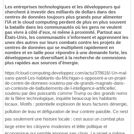
Les entreprises technologiques et les développeurs qui
cherchent à investir des milliards de dollars dans des
centres de données toujours plus grands pour alimenter
l'IA et le cloud computing perdent de plus en plus souvent
la bataille dans les communautés où les gens ne veulent
pas vivre à côté d'eux, ni même à proximité. Partout aux
États-Unis, les communautés s'informent et apprennent les
unes des autres sur leurs combats contre les projets de
centres de données qui se multiplient rapidement en
nombre et en taille pour répondre à une demande forte, les
développeurs se diversifiant à la recherche de connexions
plus rapides aux sources d'énergie.
https://cloud-computing.developpez.com/actu/378616/-Un-mal-
sans-pareil-Les-habitants-du-Michigan-s-opposent-a-un-projet-
de-centre-de-donnees-soutenu-par-de-grands-magnats-dans-
un-contexte-de-balbutiements-de-l-intelligence-artificielle/,
soutenu par des puissants comme Trump ou des grands noms
de la filière technologique, inquiète beaucoup les habitants
locaux. Motifs : potentielle explosion de leurs factures dénergie,
pollution de leau et défiguration de leur contrée paisible. Ce nest
pas seulement une histoire locale : cest aussi un combat plus
large entre les citoyens modestes et lélite politique et
économique qui semble imposer ses choix. Le projet a même