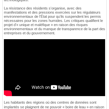
La résistance des résidents s'organise, avec des
manifestations et des pressions exercées sur les régulateurs
environnementaux de l'État pour qu'ils suspendent les permis
nécessaires pour les zones humides. Les critiques qualifient le
projet d'« unique et maléfique » en raison des risques
environnementaux et du manque de transparence de la part des
entreprises et du gouvernement.
Les habitants des régions où des centres de données sont
implantés se plaignent de ne pouvoir « boire de leau » en raison