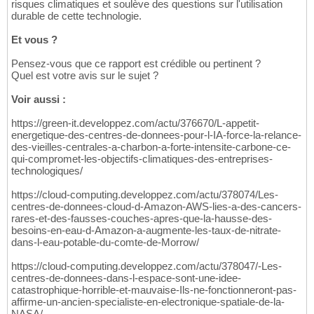
risques climatiques et soulève des questions sur l'utilisation
durable de cette technologie.
Et vous ?
Pensez-vous que ce rapport est crédible ou pertinent ?
Quel est votre avis sur le sujet ?
Voir aussi :
https://green-it.developpez.com/actu/376670/L-appetit-
energetique-des-centres-de-donnees-pour-l-IA-force-la-relance-
des-vieilles-centrales-a-charbon-a-forte-intensite-carbone-ce-
qui-compromet-les-objectifs-climatiques-des-entreprises-
technologiques/
https://cloud-computing.developpez.com/actu/378074/Les-
centres-de-donnees-cloud-d-Amazon-AWS-lies-a-des-cancers-
rares-et-des-fausses-couches-apres-que-la-hausse-des-
besoins-en-eau-d-Amazon-a-augmente-les-taux-de-nitrate-
dans-l-eau-potable-du-comte-de-Morrow/
https://cloud-computing.developpez.com/actu/378047/-Les-
centres-de-donnees-dans-l-espace-sont-une-idee-
catastrophique-horrible-et-mauvaise-Ils-ne-fonctionneront-pas-
affirme-un-ancien-specialiste-en-electronique-spatiale-de-la-
NASA/