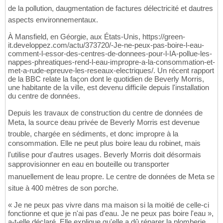
de la pollution, daugmentation de factures délectricité et dautres
aspects environnementaux.
À Mansfield, en Géorgie, aux États-Unis, https://green-
it.developpez.com/actu/373720/-Je-ne-peux-pas-boire-l-eau-
comment-l-essor-des-centres-de-donnees-pour-l-IA-pollue-les-
nappes-phreatiques-rend-l-eau-impropre-a-la-consommation-et-
met-a-rude-epreuve-les-reseaux-electriques/. Un récent rapport
de la BBC relate la façon dont le quotidien de Beverly Morris,
une habitante de la ville, est devenu difficile depuis l'installation
du centre de données.
Depuis les travaux de construction du centre de données de
Meta, la source deau privée de Beverly Morris est devenue
trouble, chargée en sédiments, et donc impropre à la
consommation. Elle ne peut plus boire leau du robinet, mais
l'utilise pour d'autres usages. Beverly Morris doit désormais
sapprovisionner en eau en bouteille ou transporter
manuellement de leau propre. Le centre de données de Meta se
situe à 400 mètres de son porche.
« Je ne peux pas vivre dans ma maison si la moitié de celle-ci
fonctionne et que je n'ai pas d'eau. Je ne peux pas boire l'eau »,
a-t-elle déclaré. Elle explique qu'elle a dû réparer la plomberie