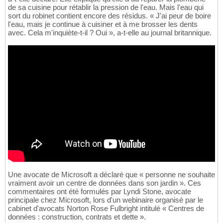
de sa cuisine pour rétablir la pression de l'eau. Mais l'eau qui
sort du robinet contient encore des résidus. « J'ai peur de boire
l'eau, mais je continue à cuisiner et à me brosser les dents
avec. Cela m'inquiète-t-il ? Oui », a-t-elle au journal britannique.
Une avocate de Microsoft a déclaré que « personne ne souhaite
vraiment avoir un centre de données dans son jardin ». Ces
commentaires ont été formulés par Lyndi Stone, avocate
principale chez Microsoft, lors d'un webinaire organisé par le
cabinet d'avocats Norton Rose Fulbright intitulé « Centres de
données : construction, contrats et dette ».