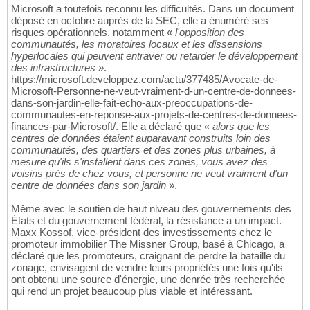
Microsoft a toutefois reconnu les difficultés. Dans un document
déposé en octobre auprès de la SEC, elle a énuméré ses
risques opérationnels, notamment «
l'opposition des
communautés, les moratoires locaux et les dissensions
hyperlocales qui peuvent entraver ou retarder le développement
des infrastructures
».
https://microsoft.developpez.com/actu/377485/Avocate-de-
Microsoft-Personne-ne-veut-vraiment-d-un-centre-de-donnees-
dans-son-jardin-elle-fait-echo-aux-preoccupations-de-
communautes-en-reponse-aux-projets-de-centres-de-donnees-
finances-par-Microsoft/. Elle a déclaré que «
alors que les
centres de données étaient auparavant construits loin des
communautés, des quartiers et des zones plus urbaines, à
mesure qu'ils s'installent dans ces zones, vous avez des
voisins près de chez vous, et personne ne veut vraiment d'un
centre de données dans son jardin
».
Même avec le soutien de haut niveau des gouvernements des
États et du gouvernement fédéral, la résistance a un impact.
Maxx Kossof, vice-président des investissements chez le
promoteur immobilier The Missner Group, basé à Chicago, a
déclaré que les promoteurs, craignant de perdre la bataille du
zonage, envisagent de vendre leurs propriétés une fois qu'ils
ont obtenu une source d'énergie, une denrée très recherchée
qui rend un projet beaucoup plus viable et intéressant.