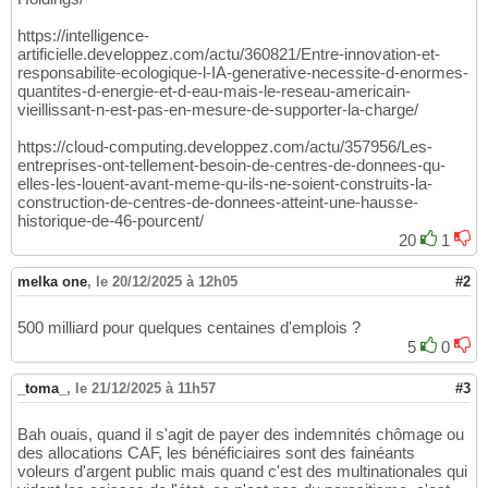
https://intelligence-
artificielle.developpez.com/actu/360821/Entre-innovation-et-
responsabilite-ecologique-l-IA-generative-necessite-d-enormes-
quantites-d-energie-et-d-eau-mais-le-reseau-americain-
vieillissant-n-est-pas-en-mesure-de-supporter-la-charge/
https://cloud-computing.developpez.com/actu/357956/Les-
entreprises-ont-tellement-besoin-de-centres-de-donnees-qu-
elles-les-louent-avant-meme-qu-ils-ne-soient-construits-la-
construction-de-centres-de-donnees-atteint-une-hausse-
historique-de-46-pourcent/
20
1
melka one
,
le 20/12/2025 à 12h05
#2
500 milliard pour quelques centaines d'emplois ?
5
0
_toma_
,
le 21/12/2025 à 11h57
#3
Bah ouais, quand il s'agit de payer des indemnités chômage ou
des allocations CAF, les bénéficiaires sont des fainéants
voleurs d'argent public mais quand c'est des multinationales qui