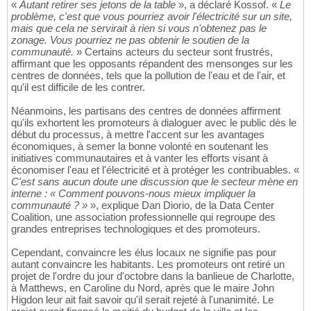
«
Autant retirer ses jetons de la table
», a déclaré Kossof. «
Le
problème, c'est que vous pourriez avoir l'électricité sur un site,
mais que cela ne servirait à rien si vous n'obtenez pas le
zonage. Vous pourriez ne pas obtenir le soutien de la
communauté.
» Certains acteurs du secteur sont frustrés,
affirmant que les opposants répandent des mensonges sur les
centres de données, tels que la pollution de l'eau et de l'air, et
qu'il est difficile de les contrer.
Néanmoins, les partisans des centres de données affirment
qu'ils exhortent les promoteurs à dialoguer avec le public dès le
début du processus, à mettre l'accent sur les avantages
économiques, à semer la bonne volonté en soutenant les
initiatives communautaires et à vanter les efforts visant à
économiser l'eau et l'électricité et à protéger les contribuables. «
C'est sans aucun doute une discussion que le secteur mène en
interne : « Comment pouvons-nous mieux impliquer la
communauté ? »
», explique Dan Diorio, de la Data Center
Coalition, une association professionnelle qui regroupe des
grandes entreprises technologiques et des promoteurs.
Cependant, convaincre les élus locaux ne signifie pas pour
autant convaincre les habitants. Les promoteurs ont retiré un
projet de l'ordre du jour d'octobre dans la banlieue de Charlotte,
à Matthews, en Caroline du Nord, après que le maire John
Higdon leur ait fait savoir qu'il serait rejeté à l'unanimité. Le