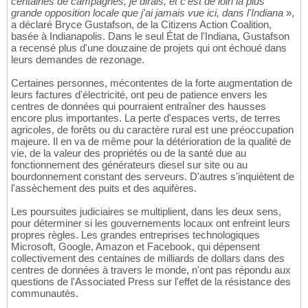
centaines de campagnes, je dirais, et c'est de loin la plus
grande opposition locale que j'ai jamais vue ici, dans l'Indiana
»,
a déclaré Bryce Gustafson, de la Citizens Action Coalition,
basée à Indianapolis. Dans le seul État de l'Indiana, Gustafson
a recensé plus d'une douzaine de projets qui ont échoué dans
leurs demandes de rezonage.
Certaines personnes, mécontentes de la forte augmentation de
leurs factures d'électricité, ont peu de patience envers les
centres de données qui pourraient entraîner des hausses
encore plus importantes. La perte d'espaces verts, de terres
agricoles, de forêts ou du caractère rural est une préoccupation
majeure. Il en va de même pour la détérioration de la qualité de
vie, de la valeur des propriétés ou de la santé due au
fonctionnement des générateurs diesel sur site ou au
bourdonnement constant des serveurs. D'autres s'inquiètent de
l'assèchement des puits et des aquifères.
Les poursuites judiciaires se multiplient, dans les deux sens,
pour déterminer si les gouvernements locaux ont enfreint leurs
propres règles. Les grandes entreprises technologiques
Microsoft, Google, Amazon et Facebook, qui dépensent
collectivement des centaines de milliards de dollars dans des
centres de données à travers le monde, n'ont pas répondu aux
questions de l'Associated Press sur l'effet de la résistance des
communautés.