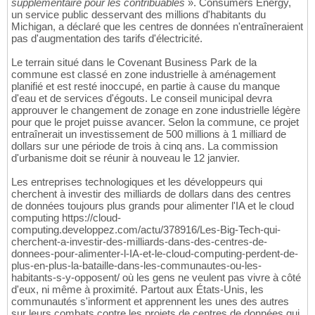
supplémentaire pour les contribuables
». Consumers Energy,
un service public desservant des millions d'habitants du
Michigan, a déclaré que les centres de données n'entraîneraient
pas d'augmentation des tarifs d'électricité.
Le terrain situé dans le Covenant Business Park de la
commune est classé en zone industrielle à aménagement
planifié et est resté inoccupé, en partie à cause du manque
d'eau et de services d'égouts. Le conseil municipal devra
approuver le changement de zonage en zone industrielle légère
pour que le projet puisse avancer. Selon la commune, ce projet
entraînerait un investissement de 500 millions à 1 milliard de
dollars sur une période de trois à cinq ans. La commission
d'urbanisme doit se réunir à nouveau le 12 janvier.
Les entreprises technologiques et les développeurs qui
cherchent à investir des milliards de dollars dans des centres
de données toujours plus grands pour alimenter l'IA et le cloud
computing https://cloud-
computing.developpez.com/actu/378916/Les-Big-Tech-qui-
cherchent-a-investir-des-milliards-dans-des-centres-de-
donnees-pour-alimenter-l-IA-et-le-cloud-computing-perdent-de-
plus-en-plus-la-bataille-dans-les-communautes-ou-les-
habitants-s-y-opposent/ où les gens ne veulent pas vivre à côté
d'eux, ni même à proximité. Partout aux États-Unis, les
communautés s'informent et apprennent les unes des autres
sur leurs combats contre les projets de centres de données qui