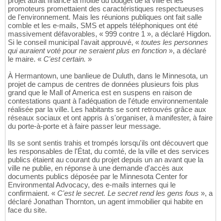
projet aurait financé la moitié du budget de la ville et les
promoteurs promettaient des caractéristiques respectueuses
de l'environnement. Mais les réunions publiques ont fait salle
comble et les e-mails, SMS et appels téléphoniques ont été
massivement défavorables, « 999 contre 1 », a déclaré Higdon.
Si le conseil municipal l'avait approuvé, «
toutes les personnes
qui auraient voté pour ne seraient plus en fonction
», a déclaré
le maire. «
C'est certain.
»
À Hermantown, une banlieue de Duluth, dans le Minnesota, un
projet de campus de centres de données plusieurs fois plus
grand que le Mall of America est en suspens en raison de
contestations quant à l'adéquation de l'étude environnementale
réalisée par la ville. Les habitants se sont retrouvés grâce aux
réseaux sociaux et ont appris à s'organiser, à manifester, à faire
du porte-à-porte et à faire passer leur message.
Ils se sont sentis trahis et trompés lorsqu'ils ont découvert que
les responsables de l'État, du comté, de la ville et des services
publics étaient au courant du projet depuis un an avant que la
ville ne publie, en réponse à une demande d'accès aux
documents publics déposée par le Minnesota Center for
Environmental Advocacy, des e-mails internes qui le
confirmaient. «
C'est le secret. Le secret rend les gens fous
», a
déclaré Jonathan Thornton, un agent immobilier qui habite en
face du site.