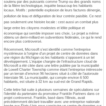
soutenu par des puissants comme Trump ou des grands noms
de la filière technologique, inquiète beaucoup les habitants
locaux. Motifs : potentielle explosion de leurs factures dénergie,
pollution de leau et défiguration de leur contrée paisible. Ce nest
pas seulement une histoire locale : cest aussi un combat plus
large entre les citoyens modestes et lélite politique et
économique qui semble imposer ses choix. Le projet a même
obtenu un demi-milliard en subventions fédérales, ce qui le rend
encore plus controversé.
Récemment, Microsoft s'est identifié comme l'entreprise
mystérieuse à l'origine d'un projet de centre de données dans
une région du Michigan où les habitants s'opposent à un tel
développement. L'équipe chargée de l'infrastructure cloud de
Microsoft a été citée dans une lettre publiée par la municipalité
de Lowell Charter Township comme étant l'entreprise intéressée
par un terrain d'environ 96 hectares situé à côté de l'autoroute
Interstate 96. La municipalité, qui compte environ 6 500
habitants, est située à 32 km au sud-est de Grand Rapids.
Cette lettre fait suite à plusieurs semaines de spéculations sur
l'identité du partenaire du promoteur Franklin Partners dans ce
projet controversé. Franklin, basé dans l'Illinois, avait
précédemment déclaré travailler avec une entreprise nationale
basée aux États-Unis pour construire un centre de données sur