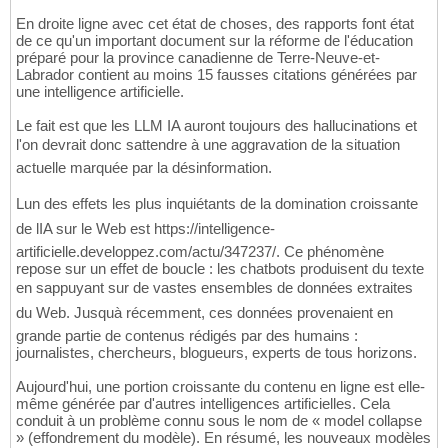
En droite ligne avec cet état de choses, des rapports font état
de ce qu'un important document sur la réforme de l'éducation
préparé pour la province canadienne de Terre-Neuve-et-
Labrador contient au moins 15 fausses citations générées par
une intelligence artificielle.
Le fait est que les LLM IA auront toujours des hallucinations et
l'on devrait donc sattendre à une aggravation de la situation
actuelle marquée par la désinformation.
Lun des effets les plus inquiétants de la domination croissante
de lIA sur le Web est https://intelligence-
artificielle.developpez.com/actu/347237/. Ce phénomène
repose sur un effet de boucle : les chatbots produisent du texte
en sappuyant sur de vastes ensembles de données extraites
du Web. Jusquà récemment, ces données provenaient en
grande partie de contenus rédigés par des humains :
journalistes, chercheurs, blogueurs, experts de tous horizons.
Aujourd'hui, une portion croissante du contenu en ligne est elle-
même générée par d'autres intelligences artificielles. Cela
conduit à un problème connu sous le nom de « model collapse
» (effondrement du modèle). En résumé, les nouveaux modèles