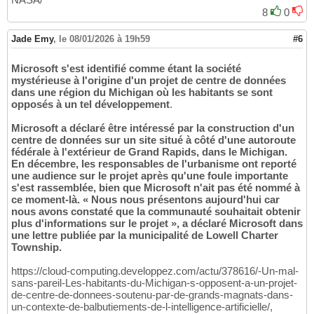
8
0
Jade Emy
,
le 08/01/2026 à 19h59
#6
Microsoft s'est identifié comme étant la société
mystérieuse à l'origine d'un projet de centre de données
dans une région du Michigan où les habitants se sont
opposés à un tel développement
.
Microsoft a déclaré être intéressé par la construction d'un
centre de données sur un site situé à côté d'une autoroute
fédérale à l'extérieur de Grand Rapids, dans le Michigan.
En décembre, les responsables de l'urbanisme ont reporté
une audience sur le projet après qu'une foule importante
s'est rassemblée, bien que Microsoft n'ait pas été nommé à
ce moment-là. « Nous nous présentons aujourd'hui car
nous avons constaté que la communauté souhaitait obtenir
plus d'informations sur le projet », a déclaré Microsoft dans
une lettre publiée par la municipalité de Lowell Charter
Township.
https://cloud-computing.developpez.com/actu/378616/-Un-mal-
sans-pareil-Les-habitants-du-Michigan-s-opposent-a-un-projet-
de-centre-de-donnees-soutenu-par-de-grands-magnats-dans-
un-contexte-de-balbutiements-de-l-intelligence-artificielle/,