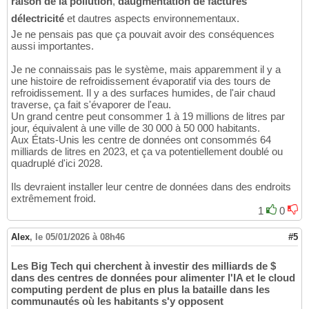
raison de la pollution
,
daugmentation de factures
délectricité
et dautres aspects environnementaux.
Je ne pensais pas que ça pouvait avoir des conséquences
aussi importantes.
Je ne connaissais pas le système, mais apparemment il y a
une histoire de refroidissement évaporatif via des tours de
refroidissement. Il y a des surfaces humides, de l'air chaud
traverse, ça fait s'évaporer de l'eau.
Un grand centre peut consommer 1 à 19 millions de litres par
jour, équivalent à une ville de 30 000 à 50 000 habitants.
Aux États-Unis les centre de données ont consommés 64
milliards de litres en 2023, et ça va potentiellement doublé ou
quadruplé d'ici 2028.
Ils devraient installer leur centre de données dans des endroits
extrêmement froid.
1
0
Alex
,
le 05/01/2026 à 08h46
#5
Les Big Tech qui cherchent à investir des milliards de $
dans des centres de données pour alimenter l'IA et le cloud
computing perdent de plus en plus la bataille dans les
communautés où les habitants s'y opposent