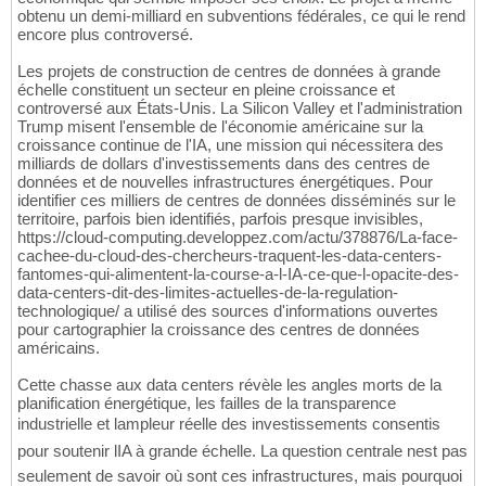
obtenu un demi-milliard en subventions fédérales, ce qui le rend
encore plus controversé.
Les projets de construction de centres de données à grande
échelle constituent un secteur en pleine croissance et
controversé aux États-Unis. La Silicon Valley et l'administration
Trump misent l'ensemble de l'économie américaine sur la
croissance continue de l'IA, une mission qui nécessitera des
milliards de dollars d'investissements dans des centres de
données et de nouvelles infrastructures énergétiques. Pour
identifier ces milliers de centres de données disséminés sur le
territoire, parfois bien identifiés, parfois presque invisibles,
https://cloud-computing.developpez.com/actu/378876/La-face-
cachee-du-cloud-des-chercheurs-traquent-les-data-centers-
fantomes-qui-alimentent-la-course-a-l-IA-ce-que-l-opacite-des-
data-centers-dit-des-limites-actuelles-de-la-regulation-
technologique/ a utilisé des sources d'informations ouvertes
pour cartographier la croissance des centres de données
américains.
Cette chasse aux data centers révèle les angles morts de la
planification énergétique, les failles de la transparence
industrielle et lampleur réelle des investissements consentis
pour soutenir lIA à grande échelle. La question centrale nest pas
seulement de savoir où sont ces infrastructures, mais pourquoi