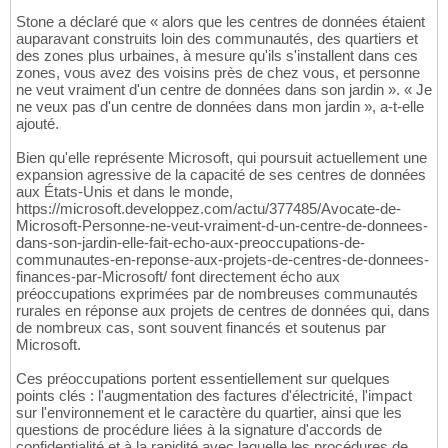
Stone a déclaré que « alors que les centres de données étaient
auparavant construits loin des communautés, des quartiers et
des zones plus urbaines, à mesure qu'ils s'installent dans ces
zones, vous avez des voisins près de chez vous, et personne
ne veut vraiment d'un centre de données dans son jardin ». « Je
ne veux pas d'un centre de données dans mon jardin », a-t-elle
ajouté.
Bien qu'elle représente Microsoft, qui poursuit actuellement une
expansion agressive de la capacité de ses centres de données
aux États-Unis et dans le monde,
https://microsoft.developpez.com/actu/377485/Avocate-de-
Microsoft-Personne-ne-veut-vraiment-d-un-centre-de-donnees-
dans-son-jardin-elle-fait-echo-aux-preoccupations-de-
communautes-en-reponse-aux-projets-de-centres-de-donnees-
finances-par-Microsoft/ font directement écho aux
préoccupations exprimées par de nombreuses communautés
rurales en réponse aux projets de centres de données qui, dans
de nombreux cas, sont souvent financés et soutenus par
Microsoft.
Ces préoccupations portent essentiellement sur quelques
points clés : l'augmentation des factures d'électricité, l'impact
sur l'environnement et le caractère du quartier, ainsi que les
questions de procédure liées à la signature d'accords de
confidentialité et à la rapidité avec laquelle les procédures de