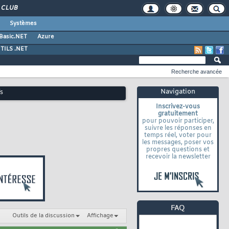
CLUB
Systèmes
 Basic.NET
Azure
TILS .NET
Recherche avancée
Navigation
fs
Inscrivez-vous
gratuitement
pour pouvoir participer,
suivre les réponses en
temps réel, voter pour
les messages, poser vos
propres questions et
recevoir la newsletter
Outils de la discussion
Affichage