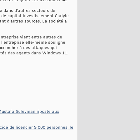
 créer et gérer ces assistants IA.
ue dans d'autres secteurs de
é de capital-investissement Carlyle
ant d'autres sources. La société a
entreprise vient entre autres de
 l'entreprise elle-même souligne
succomber à des attaques qui
alités des agents dans Windows 11.
. Mustafa Suleyman riposte aux
cidé de licencier 9 000 personnes, le