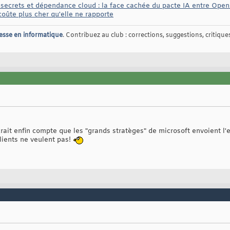
 secrets et dépendance cloud : la face cachée du pacte IA entre Ope
oûte plus cher qu'elle ne rapporte
esse en informatique
. Contribuez au club : corrections, suggestions, critiques,
rait enfin compte que les "grands stratèges" de microsoft envoient l'
clients ne veulent pas!