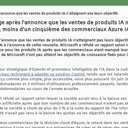
'annonce que les ventes de produits IA n'atteignent pas leurs objectifs
ge après l'annonce que les ventes de produits IA n
e, moins d'un cinquième des commerciaux Azure IA a
l'annonce que les ventes de produits IA n'atteignent pas leurs objectif
% à l'annonce de cette nouvelle. Microsoft a réfuté un rapport selon le
nce pour les produits IA après que les commerciaux aient manqué leurs
e Microsoft n'ont pas atteint les objectifs de croissance fixés pour 
eur stratégique d’OpenAI et promoteur infatigable de l’IA dans la suite
prises rechignent à adopter sa solution Copilot
, tandis que les salari
u comme plus simple, plus accessible, voire plus puissant. En juin 
ebdomadaires et 3 millions d'utilisateurs professionnels payants, tandi
 hebdomadaires au cours de l'année écoulée.
réfuté un rapport selon lequel la société aurait revu à la baisse ses 
ce artificielle après que bon nombre de ses commerciaux n'aient pas at
n de la société a chuté de plus de 2 % à la suite du rapport de The Inf
té n'avait pas revu à la baisse les quotas ou les objectifs de vente 
deux commerciaux de la division cloud d'Azure, le retard dans les ven
reprise Azure qui permet aux entreprises de créer et de gérer des age