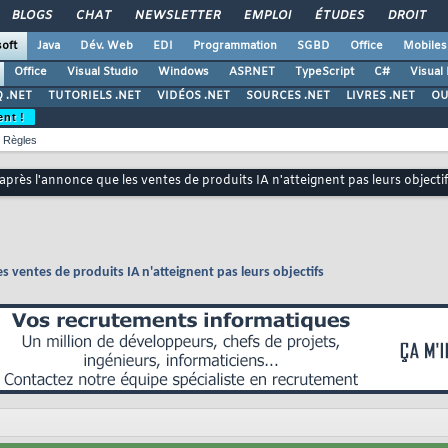
BLOGS
CHAT
NEWSLETTER
EMPLOI
ÉTUDES
DROIT
oft
Java
Dév. Web
EDI
Programmation
SGBD
Office
Mobiles
Office
Visual Studio
Windows
ASP.NET
TypeScript
C#
Visual
 .NET
TUTORIELS .NET
VIDÉOS .NET
SOURCES .NET
LIVRES .NET
OU
ent !
Règles
 après l'annonce que les ventes de produits IA n'atteignent pas leurs objecti
s ventes de produits IA n'atteignent pas leurs objectifs