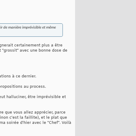
ir de manière imprévisible et même
gnerait certainement plus a être
nt "grossit" avec une bonne dose de
ations à ce dernier.
propositions au process.
ut halluciner, être imprévisible et
re que vous allez apprécier, parce
on c'est la faillite), et le plat que
 soirée d'hier avec le "Chef". Voilà