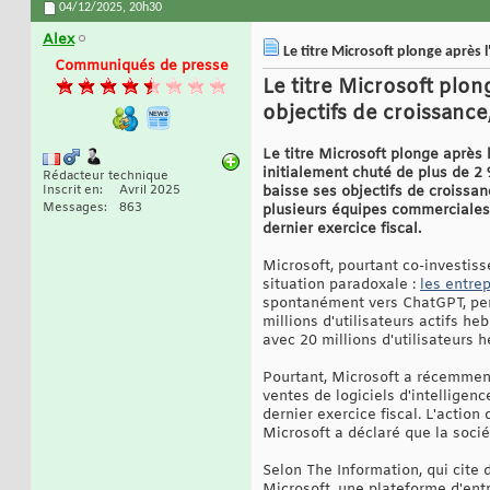
04/12/2025,
20h30
Alex
Le titre Microsoft plonge après l
Communiqués de presse
Le titre Microsoft plon
objectifs de croissanc
Le titre Microsoft plonge après 
initialement chuté de plus de 2 
Rédacteur technique
Inscrit en
Avril 2025
baisse ses objectifs de croissa
Messages
863
plusieurs équipes commerciales d
dernier exercice fiscal.
Microsoft, pourtant co-investiss
situation paradoxale :
les entre
spontanément vers ChatGPT, perç
millions d'utilisateurs actifs h
avec 20 millions d'utilisateurs
Pourtant, Microsoft a récemment 
ventes de logiciels d'intelligen
dernier exercice fiscal. L'actio
Microsoft a déclaré que la socié
Selon The Information, qui cite 
Microsoft, une plateforme d'ent