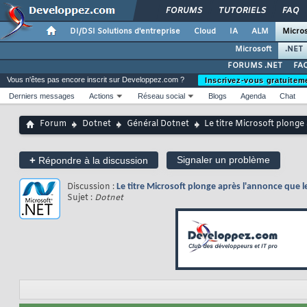
FORUMS
TUTORIELS
FAQ
DI/DSI Solutions d'entreprise
Cloud
IA
ALM
Micros
Microsoft
.NET
FORUMS .NET
FAQ
Vous n'êtes pas encore inscrit sur Developpez.com ?
Inscrivez-vous gratuitem
Derniers messages
Actions
Réseau social
Blogs
Agenda
Chat
Forum
Dotnet
Général Dotnet
Le titre Microsoft plonge
+
Signaler un problème
Répondre à la discussion
Discussion :
Le titre Microsoft plonge après l'annonce que le
Sujet :
Dotnet