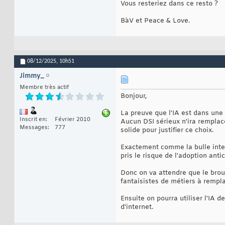
Vous resteriez dans ce resto ?
BàV et Peace & Love.
08/12/2025,
10h51
Jimmy_
Membre très actif
Bonjour,
La preuve que l'IA est dans une 
Inscrit en
Février 2010
Aucun DSI sérieux n'ira remplace
Messages
777
solide pour justifier ce choix.
Exactement comme la bulle intern
pris le risque de l'adoption antic
Donc on va attendre que le broui
fantaisistes de métiers à rempla
Ensuite on pourra utiliser l'IA 
d'internet.