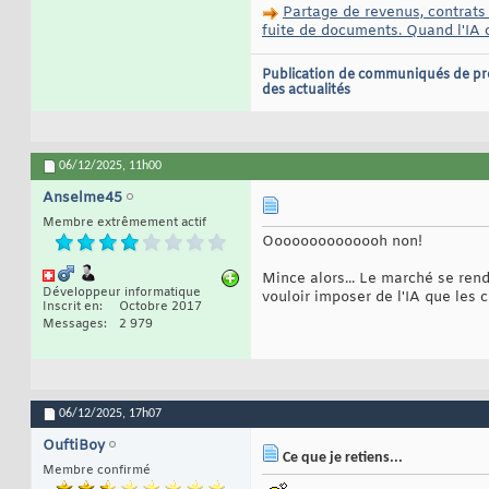
Partage de revenus, contrats
fuite de documents. Quand l'IA c
Publication de communiqués de pr
des actualités
06/12/2025,
11h00
Anselme45
Membre extrêmement actif
Oooooooooooooh non!
Mince alors... Le marché se rend
Développeur informatique
vouloir imposer de l'IA que les 
Inscrit en
Octobre 2017
Messages
2 979
06/12/2025,
17h07
OuftiBoy
Ce que je retiens...
Membre confirmé