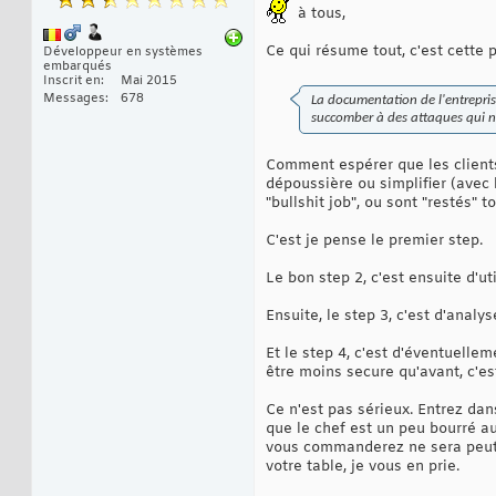
à tous,
Ce qui résume tout, c'est cette 
Développeur en systèmes
embarqués
Inscrit en
Mai 2015
Messages
678
La documentation de l'entrepri
succomber à des attaques qui n'
Comment espérer que les clients
dépoussière ou simplifier (avec 
"bullshit job", ou sont "restés" 
C'est je pense le premier step.
Le bon step 2, c'est ensuite d'ut
Ensuite, le step 3, c'est d'anal
Et le step 4, c'est d'éventuellem
être moins secure qu'avant, c'est
Ce n'est pas sérieux. Entrez dan
que le chef est un peu bourré aujo
vous commanderez ne sera peut-ê
votre table, je vous en prie.