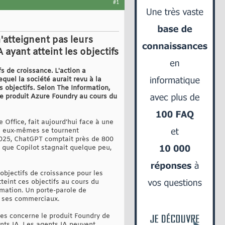
#1
'atteignent pas leurs
yant atteint les objectifs
s de croissance. L'action a
quel la société aurait revu à la
 objectifs. Selon The Information,
le produit Azure Foundry au cours du
 Office, fait aujourd’hui face à une
és eux-mêmes se tournent
2025, ChatGPT comptait près de 800
s que Copilot stagnait quelque peu,
objectifs de croissance pour les
teint ces objectifs au cours du
ormation. Un porte-parole de
de ses commerciaux.
tes concerne le produit Foundry de
nts IA. Les agents IA peuvent