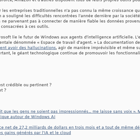
force, Amazon et d'autres disposent tous de leurs propres outils pour
ar les entreprises traditionnelles n'a pas connu la même croissance q
 a souligné les difficultés rencontrées l'année dernière par la sociét
ils ne parvenant pas à connecter de manière fiable les données proven
 consacrées à ces outils.
oft lie le futur de Windows aux agents d’intelligence artificielle. L’
mentale dénommée « Espace de travail d'agent. » La documentation de
nt avoir des hallucinations
, agir de manière imprévisible et même 
Pourtant, le géant technologique continue de promouvoir les fonctionn
t crédible ou pertinent ?
et ?
it que les gens ne soient pas impressionnés... me laisse sans voix »
émique autour de Windows AI
ce net de 27,2 milliards de dollars en trois mois et a tout de même dé
s gains générés par l'IA et le cloud