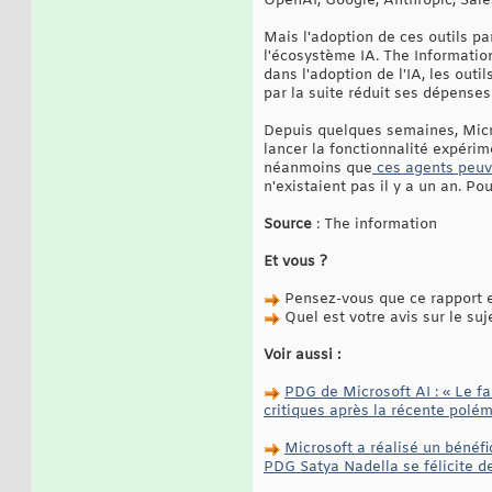
OpenAI, Google, Anthropic, Sales
Mais l'adoption de ces outils p
l'écosystème IA. The Information
dans l'adoption de l'IA, les out
par la suite réduit ses dépenses
Depuis quelques semaines, Micros
lancer la fonctionnalité expéri
néanmoins que
ces agents peuve
n'existaient pas il y a un an. 
Source
: The information
Et vous ?
Pensez-vous que ce rapport es
Quel est votre avis sur le suj
Voir aussi :
PDG de Microsoft AI : « Le fa
critiques après la récente pol
Microsoft a réalisé un bénéfi
PDG Satya Nadella se félicite de