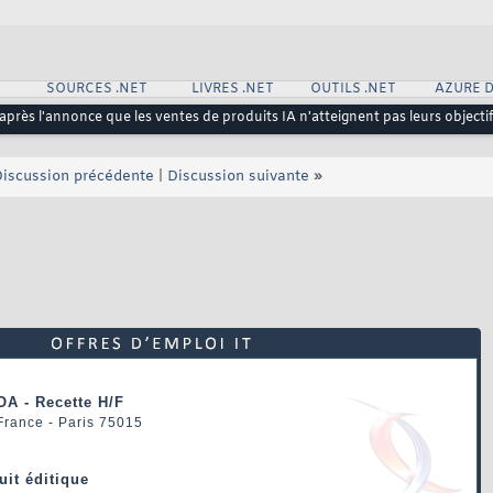
SOURCES .NET
LIVRES .NET
OUTILS .NET
AZURE 
 après l'annonce que les ventes de produits IA n'atteignent pas leurs objecti
iscussion précédente
|
Discussion suivante
»
OA - Recette H/F
 France - Paris 75015
uit éditique