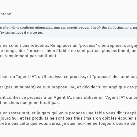
phrase:
se elle-même souligne néanmoins que ces agents peuvent avoir des hallucinations, ag
existaient pas il y a un an.
 ne soient pas réticents. Remplacer un "process" d'entreprise, qui ga
le temps, des "process" bien établis ne sont parfois plus pertinent, o
tout simplement par habitude).
iliser un "agent IA", qu'il analyse ce process, et "propose" des amélior
yser (par un humain) ce que propose l'IA, et décider si on applique ces 
ent confier ce process à un Agent IA, mais utiliser un "Agent IA" qui pe
 un choix que je ne ferait pas.
s un restaurant, et le gars qui vous propose une table vous dit "J'espè
urd'hui, et les produits ne sont pas frais (mais on doit les écouler, sin
tre pas celui que vous aurez, je suis moi-même toujours bourré de ma