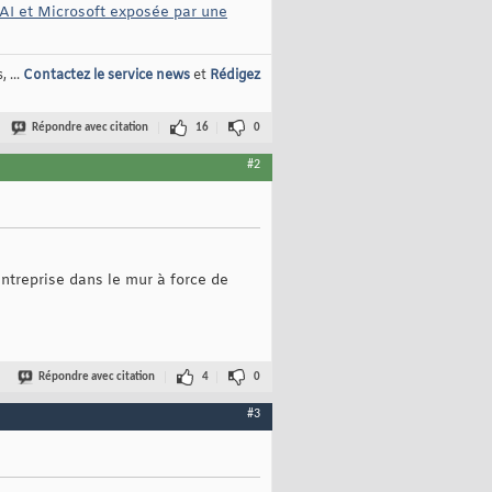
nAI et Microsoft exposée par une
 ...
Contactez le service news
et
Rédigez
Répondre avec citation
16
0
#2
entreprise dans le mur à force de
Répondre avec citation
4
0
#3