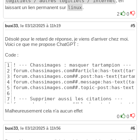
logiciels / autres logiciels / internet
, en
laissant un lien permanent sur
linux
.
2
0
buxi33
,
le 03/12/2025 à 11h19
#5
Désolé pour le retard de réponse, je viens d'arriver chez moi.
Voici ce que me propose ChatGPT :
Code :
! --- Chassimages : masquer tartampion ---

1
forum.chassimages.com##article:has-text(tarta
2
forum.chassimages.com##.post:has-text(tartampi
3
forum.chassimages.com##.message:has-text(tart
4
forum.chassimages.com##.topic-post:has-text(t
5
6
! --- Supprimer aussi les citations ---

7
forum.chassimages.com##blockquote:has-text(ta
8
Malheureusement cela n'a aucun effet
0
0
buxi33
,
le 03/12/2025 à 11h56
#6