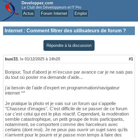
Developpez.com
Le Club des Développeurs et IT Pro
Actus
Forum Internet
Emploi
Internet
:
Comment filtrer des utilisateurs de forum ?
Répondre à la discussion
buxi33
,
le 01/12/2025 à 14h20
#1
Bonjour, Tout d'abord je m'excuse par avance car je ne sais pas
du tout où poster ma demande d'aide...
j'ai besoin de l'aide d'expert en programmation/navigateur
internet ^^
Je pratique la photo et je vais sur un forum qui s'appelle
"Chasseur d'images". C'est difficile de se passer de ce forum
car c'est celui qui est le plus réactif. Cependant, la modération
semble catastrophique, un petit groupe de trois participants,
notamment, se comportent comme des harceleurs avec
certains (dont moi). Je ne peux pas ouvrir un sujet sans qu'ils
n'arrivent pour le pourrir et je passe mon temps à faire des