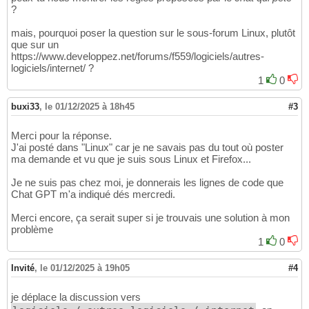
?
mais, pourquoi poser la question sur le sous-forum Linux, plutôt
que sur un
https://www.developpez.net/forums/f559/logiciels/autres-
logiciels/internet/ ?
1
0
buxi33
,
le 01/12/2025 à 18h45
#3
Merci pour la réponse.
J'ai posté dans "Linux" car je ne savais pas du tout où poster
ma demande et vu que je suis sous Linux et Firefox...
Je ne suis pas chez moi, je donnerais les lignes de code que
Chat GPT m'a indiqué dés mercredi.
Merci encore, ça serait super si je trouvais une solution à mon
problème
1
0
Invité
,
le 01/12/2025 à 19h05
#4
je déplace la discussion vers