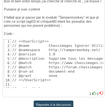
Bon et bien entre temps j'ai cherché et cherché et... j'ai trouvé !
Punaise je suis content
Il fallait que je passe par le module "Tampermonkey" et que je
crée ce script (agl33 et crinquet80 étant les pseudos des
personnes qui me posent problème) :
Code :
// ==UserScript==

1
// @name         Chassimages Ignorer Utilisat
2
// @namespace    http://tampermonkey.net/

3
// @version      1.0

4
// @description  Supprime tous les messages 
5
// @match        https://www.chassimages.com
6
// @match        https://forum.chassimages.co
7
// @run-at       document-end

8
// @grant        none

9
// ==/UserScript==

10
11
(function() {

12
    'use strict';

13
1
0
14
    // Liste des pseudos à ignorer

15
Répondre à la discussion
    const blacklist = [ "agl33", "Crinquet80"
16