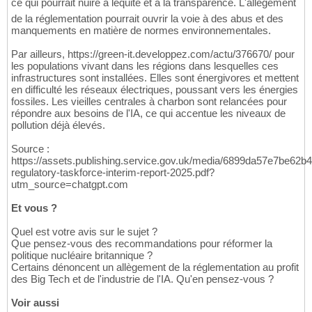
ce qui pourrait nuire à léquité et à la transparence. L'allègement
de la réglementation pourrait ouvrir la voie à des abus et des
manquements en matière de normes environnementales.
Par ailleurs, https://green-it.developpez.com/actu/376670/ pour
les populations vivant dans les régions dans lesquelles ces
infrastructures sont installées. Elles sont énergivores et mettent
en difficulté les réseaux électriques, poussant vers les énergies
fossiles. Les vieilles centrales à charbon sont relancées pour
répondre aux besoins de l'IA, ce qui accentue les niveaux de
pollution déjà élevés.
Source :
https://assets.publishing.service.gov.uk/media/6899da57e7be62b
regulatory-taskforce-interim-report-2025.pdf?
utm_source=chatgpt.com
Et vous ?
Quel est votre avis sur le sujet ?
Que pensez-vous des recommandations pour réformer la
politique nucléaire britannique ?
Certains dénoncent un allègement de la réglementation au profit
des Big Tech et de l'industrie de l'IA. Qu'en pensez-vous ?
Voir aussi