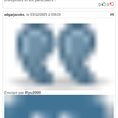
0
0
edgarjacobs
,
le 03/12/2025 à 03h19
#4
Envoyé par
Ryu2000