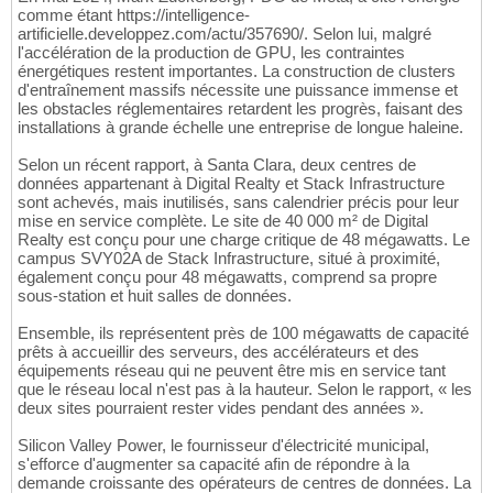
comme étant https://intelligence-
artificielle.developpez.com/actu/357690/. Selon lui, malgré
l'accélération de la production de GPU, les contraintes
énergétiques restent importantes. La construction de clusters
d'entraînement massifs nécessite une puissance immense et
les obstacles réglementaires retardent les progrès, faisant des
installations à grande échelle une entreprise de longue haleine.
Selon un récent rapport, à Santa Clara, deux centres de
données appartenant à Digital Realty et Stack Infrastructure
sont achevés, mais inutilisés, sans calendrier précis pour leur
mise en service complète. Le site de 40 000 m² de Digital
Realty est conçu pour une charge critique de 48 mégawatts. Le
campus SVY02A de Stack Infrastructure, situé à proximité,
également conçu pour 48 mégawatts, comprend sa propre
sous-station et huit salles de données.
Ensemble, ils représentent près de 100 mégawatts de capacité
prêts à accueillir des serveurs, des accélérateurs et des
équipements réseau qui ne peuvent être mis en service tant
que le réseau local n'est pas à la hauteur. Selon le rapport, « les
deux sites pourraient rester vides pendant des années ».
Silicon Valley Power, le fournisseur d'électricité municipal,
s'efforce d'augmenter sa capacité afin de répondre à la
demande croissante des opérateurs de centres de données. La