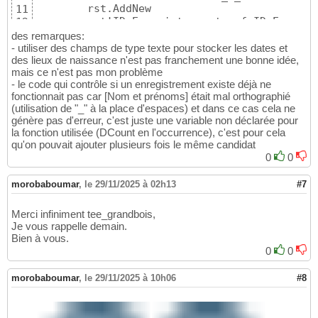
        rst!matricule = ListeELEVES_A_SELECT
46
        rst.AddNew

11
        rst!
[
Nom et prénoms
]
 = ListeELEVES_A
47
        rst!ID_Enregistrement = f_ID_Enregis
12
        rst!Date_et_lieu_de_naissance = List
48
        rst!ANNEE_SCOL = ListeELEVES_A_SELEC
13
des remarques:
        rst.Update

49
        rst!matricule = ListeELEVES_A_SELECT
14
- utiliser des champs de type texte pour stocker les dates et
Next
50
        rst!
[
Nom et prénoms
]
 = ListeELEVES_A
des lieux de naissance n'est pas franchement une bonne idée,
15
End
If
51
mais ce n'est pas mon problème
        rst!
[
Date et lieu de naissance
]
 = Li
16
With
 ListeELEVES_A_SELECTONNER_POUR_LES_EXAME
52
- le code qui contrôle si un enregistrement existe déjà ne
        rst.Update

17
    .RowSource = .RowSource

53
fonctionnait pas car [Nom et prénoms] était mal orthographié
Next
18
    ListeELEVES_A_SELECTONNER_POUR_LES_EXAME
54
(utilisation de "_" à la place d'espaces) et dans ce cas cela ne
End
If
19
55
génère pas d'erreur, c'est juste une variable non déclarée pour
End
With
56
la fonction utilisée (DCount en l'occurrence), c'est pour cela
Set
 rst = 
Nothing
57
qu'on pouvait ajouter plusieurs fois le même candidat
Set
 dbs = 
Nothing
58
0
0
End
Sub
59
morobaboumar
,
le 29/11/2025 à 02h13
#7
Merci infiniment tee_grandbois,
Je vous rappelle demain.
Bien à vous.
0
0
morobaboumar
,
le 29/11/2025 à 10h06
#8