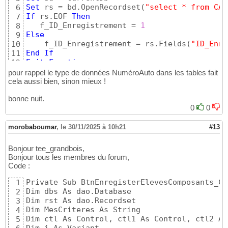
Set
 rs = bd.OpenRecordset
(
"select * from CAN
6
If
 rs.EOF 
Then
7
   f_ID_Enregistrement = 
1
8
Else
9
    f_ID_Enregistrement = rs.Fields
(
"ID_Enre
10
End
If
11
Exit
Function
12
OUMAR:

13
pour rappel le type de données NuméroAuto dans les tables fait
14
cela aussi bien, sinon mieux !
End
Function
15
bonne nuit.
0
0
morobaboumar
,
le 30/11/2025 à 10h21
#13
Bonjour tee_grandbois,
Bonjour tous les membres du forum,
Code :
Private Sub BtnEnregisterElevesComposants_Cli
1
Dim dbs As dao.Database

2
Dim rst As dao.Recordset

3
Dim MesCriteres As String

4
Dim ctl As Control, ctl1 As Control, ctl2 As
5
Dim i As Variant
