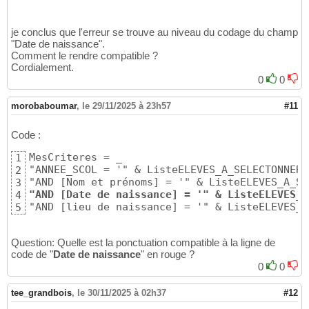
    Me.Refresh

59
    Me.ListeELEVES_A_SELECTONNER_POUR_LES_EX
60
    Forms
(
"Frm_CANDIDATS_ENTREE_EN_6e"
)
.Requ
61
je conclus que l'erreur se trouve au niveau du codage du champ
62
"Date de naissance".
End
With
63
Comment le rendre compatible ?
    Forms!Frm_CANDIDATS_ENTREE_EN_6e!CtlTabC
Cordialement.
64
    DoCmd.GoToRecord , , acLast

65
0
0
'__________________________________________
66
Set rst = Nothing
67
morobaboumar
,
le 29/11/2025 à 23h57
#11
Set
 dbs = 
Nothing
68
End
Sub
69
Code :
MesCriteres = _

1
"ANNEE_SCOL = '" & ListeELEVES_A_SELECTONNER_
2
3
"AND [Date de naissance] = '" & ListeELEVES_A
4
"AND [lieu de naissance] = '" & ListeELEVES_A
5
Question: Quelle est la ponctuation compatible à la ligne de
code de "
Date de naissance
" en rouge ?
0
0
tee_grandbois
,
le 30/11/2025 à 02h37
#12