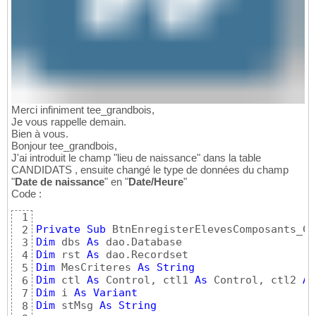
Merci infiniment tee_grandbois,
Je vous rappelle demain.
Bien à vous.
Bonjour tee_grandbois,
J'ai introduit le champ "lieu de naissance" dans la table
CANDIDATS , ensuite changé le type de données du champ
"
Date de naissance
" en "
Date/Heure
"
Code :
1
Private
Sub
 BtnEnregisterElevesComposants_Cl
2
Dim
 dbs 
As
3
Dim
 rst 
As
4
Dim
 MesCriteres 
As
String
5
Dim
 ctl 
As
 Control, ctl1 
As
 Control, ctl2 
As
6
Dim
 i 
As
Variant
7
Dim
 stMsg 
As
String
8