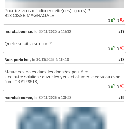
Pourriez vous m'indiquer cette(ces) ligne(s) ?
913 CISSE MAGNAGALE
0
0
morobaboumar
,
le 30/11/2025 à 11h12
#17
Quelle serait la solution ?
0
0
Nain porte koi
,
le 30/11/2025 à 11h16
#18
Mettre des dates dans les données peut être
Une autre solution : ouvrir les yeux et allumer le cerveau avant
l'ordi ? &#128513;
0
0
morobaboumar
,
le 30/11/2025 à 13h23
#19