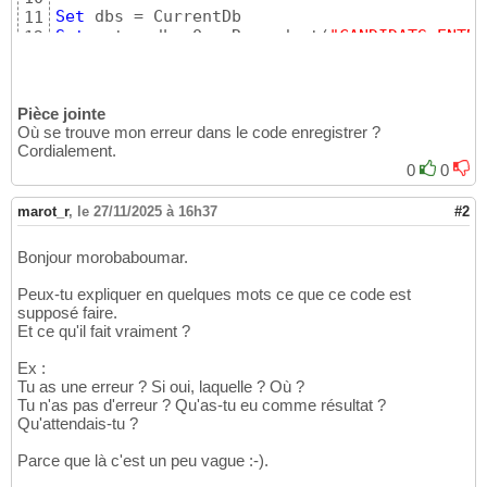
Set
11
Set
 rst = dbs.OpenRecordset
(
"CANDIDATS_ENTRE
12
Set
13
Set
14
'Set ctl2 = Me.ListeNiveauEVALUATION
15
Pièce jointe
16
Où se trouve mon erreur dans le code enregistrer ?
' contrôle saisie Classe
17
Cordialement.
If
 IsNull
(
Me.Filtre_AnneeScolaire
)
Then
18
0
0
        MsgBox 
"Sélectionnez une année."
, vb
19
        Me.Filtre_AnneeScolaire.SetFocus

20
'Me.Filtre_AnneeScolaire.Dropdown  *
marot_r
21
,
le 27/11/2025 à 16h37
#2
        SendKeys 
"
{
F4
}
"
'*** Pour dérou
22
Exit
Sub
23
Bonjour morobaboumar.
End
If
24
25
Peux-tu expliquer en quelques mots ce que ce code est
' contrôle de la sélection d'enregistrement(
26
supposé faire.
If
 ctl.ItemsSelected.Count = 
0
Then
27
Et ce qu'il fait vraiment ?
MsgBox 
"Veuillez sélectionner un enregistrem
28
Ex :
Exit
Sub
29
Tu as une erreur ? Si oui, laquelle ? Où ?
End
If
30
Tu n'as pas d'erreur ? Qu'as-tu eu comme résultat ?
31
Qu'attendais-tu ?
32
"ANNEE_SCOL = "
 & ctl.Column
(
1
)
 & 
" "
33
Parce que là c'est un peu vague :-).
"AND Candidat = '"
 & ctl.Column
(
2
)
 & 
"' "
34
"AND Ne_le = "
 & ctl.Column
(
3
)
 & 
"' "