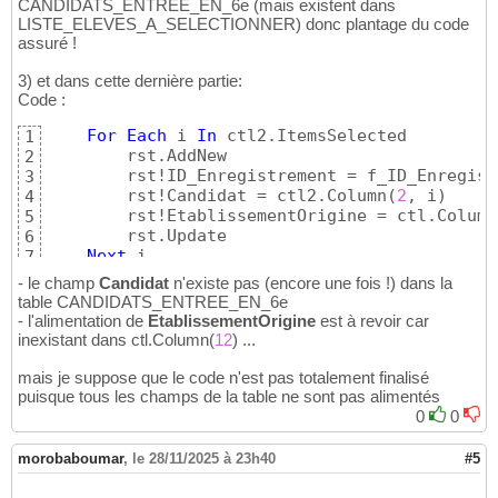
CANDIDATS_ENTREE_EN_6e (mais existent dans
LISTE_ELEVES_A_SELECTIONNER) donc plantage du code
assuré !
3) et dans cette dernière partie:
Code :
For
Each
 i 
In
 ctl2.ItemsSelected

1
        rst.AddNew

2
        rst!ID_Enregistrement = f_ID_Enregist
3
        rst!Candidat = ctl2.Column
(
2
, i
)
4
        rst!EtablissementOrigine = ctl.Column
5
        rst.Update

6
Next
 i
7
- le champ
Candidat
n'existe pas (encore une fois !) dans la
table CANDIDATS_ENTREE_EN_6e
- l'alimentation de
EtablissementOrigine
est à revoir car
inexistant dans ctl.Column
(
12
)
...
mais je suppose que le code n'est pas totalement finalisé
puisque tous les champs de la table ne sont pas alimentés
0
0
morobaboumar
,
le 28/11/2025 à 23h40
#5