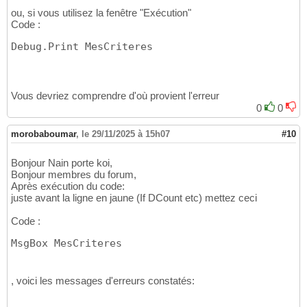
"ANNEE_SCOL = '"
 & ListeELEVES_A_SELECTONNER
34
ou, si vous utilisez la fenêtre "Exécution"
"AND [Nom et prénoms] = '"
 & ListeELEVES_A_S
35
Code :
"AND [Date de naissance] = '"
 & ListeELEVES_
36
"AND [lieu de naissance] = '"
 & ListeELEVES_
37
Debug.Print MesCriteres
38
If
 DCount
(
"*"
, 
"CANDIDATS_ENTREE_EN_6e"
, Mes
39
    MsgBox 
"Cet enregistrement a deja ete in
40
41
Vous devriez comprendre d'où provient l'erreur
Else
42
0
0
For
Each
 i 
In
 ListeELEVES_A_SELECTONNER_
43
        rst.AddNew

44
morobaboumar
,
le 29/11/2025 à 15h07
#10
        rst!ID_Enregistrement = f_ID_Enregis
45
        rst!ANNEE_SCOL = Me.ListeELEVES_A_SE
46
Bonjour Nain porte koi,
        rst!matricule = ListeELEVES_A_SELECT
47
Bonjour membres du forum,
        rst!
[
Nom et prénoms
]
 = ListeELEVES_A
48
Après exécution du code:
        rst!
[
Date de naissance
]
 = ListeELEVE
49
juste avant la ligne en jaune (If DCount etc) mettez ceci
        rst!
[
lieu de naissance
]
 = ListeELEVE
50
        rst.Update

51
Code :
Next
52
End
If
53
MsgBox MesCriteres
With
 ListeELEVES_A_SELECTONNER_POUR_LES_EXAME
54
    .RowSource = .RowSource

55
    ListeELEVES_A_SELECTONNER_POUR_LES_EXAME
56
, voici les messages d'erreurs constatés:
'__________________________________________
57
 ' affichage des éléments saisis
58