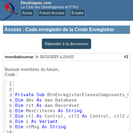
Developpez.com
Le Club des Développeurs et IT Pro
Actus
Forum Access
Emploi
Access
:
Code enregister de la Cmde Enregistrer
Répondre à la discussion
morobaboumar
,
le 26/11/2025 à 21h52
#1
Bonsoir membres du forum,
Code :
1
2
Private
Sub
 BtnEnregisterElevesComposants_Cl
3
Dim
 dbs 
As
4
Dim
 rst 
As
5
Dim
 MesCriteres 
As
String
6
Dim
 ctl 
As
 Control, ctl1 
As
 Control, ctl2 
As
7
Dim
 i 
As
Variant
8
Dim
 stMsg 
As
String
9
10