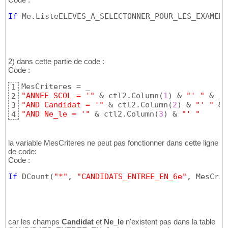
If
 Me.ListeELEVES_A_SELECTONNER_POUR_LES_EXAMENS
2) dans cette partie de code :
Code :
1
"ANNEE_SCOL = '"
 & ctl2.Column
(
1
)
 & 
"' "
2
"AND Candidat = '"
 & ctl2.Column
(
2
)
 & 
"' "
3
"AND Ne_le = '"
 & ctl2.Column
(
3
)
 & 
"' "
4
la variable MesCriteres ne peut pas fonctionner dans cette ligne
de code:
Code :
If
 DCount
(
"*"
, 
"CANDIDATS_ENTREE_EN_6e"
, MesCrit
car les champs
Candidat
et
Ne_le
n'existent pas dans la table