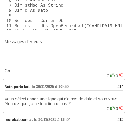
6
Dim stMsg As String

7
Dim d As Date

8
9
Set dbs = CurrentDb

10
Set rst = dbs.OpenRecordset("CANDIDATS_ENTRE
11
'Set ctl2 = Me.ANNEE_SCOL

12
Set ctl2 = Me.ListeELEVES_A_SELECTONNER_POUR
13
Set ctl1 = Me.Filtre_AnneeScolaire

14
Messages d'erreurs:
'Set ctl2 = Me.ListeNiveauEVALUATION

15
16
' contrôle saisie Classe

17
    If IsNull(Me.Filtre_AnneeScolaire) Then

18
        MsgBox "Sélectionnez une année.", vb
19
Co
        Me.Filtre_AnneeScolaire.SetFocus

20
0
0
        'Me.Filtre_AnneeScolaire.Dropdown  *
21
        SendKeys "{F4}"      '*** Pour dérou
22
Nain porte koi
,
le 30/11/2025 à 10h50
#14
        Exit Sub

23
    End If

24
25
Vous sélectionnez une ligne qui n'a pas de date et vous vous
' contrôle de la sélection d'enregistrement(s
26
étonnez que ça ne fonctionne pas ?
'If ctl2.ItemsSelected.Count = 0 Then

27
0
0
If ListeELEVES_A_SELECTONNER_POUR_LES_EXAMEN
28
MsgBox "Veuillez sélectionner un enregistrem
29
morobaboumar
,
le 30/11/2025 à 11h04
#15
Exit Sub

30