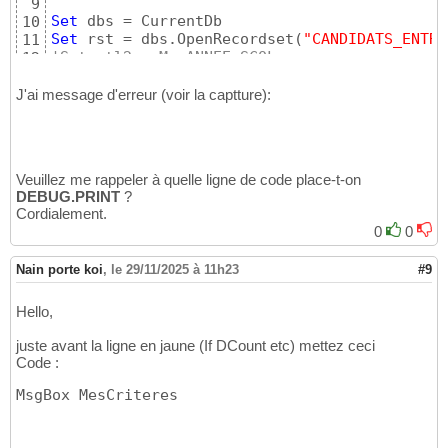
9
Set
10
Set
 rst = dbs.OpenRecordset
(
"CANDIDATS_ENTRE
11
'Set ctl2 = Me.ANNEE_SCOL
12
Set
13
Set
14
J'ai message d'erreur (voir la captture):
'Set ctl2 = Me.ListeNiveauEVALUATION
15
16
' contrôle saisie Classe
17
If
 IsNull
(
Me.Filtre_AnneeScolaire
)
Then
18
Veuillez me rappeler à quelle ligne de code place-t-on
        MsgBox 
"Sélectionnez une année."
, vb
19
DEBUG.PRINT
?
        Me.Filtre_AnneeScolaire.SetFocus

20
Cordialement.
'Me.Filtre_AnneeScolaire.Dropdown  *
21
0
0
        SendKeys 
"
{
F4
}
"
'*** Pour dérou
22
Exit
Sub
23
Nain porte koi
,
le 29/11/2025 à 11h23
#9
End
If
24
25
' contrôle de la sélection d'enregistrement(
26
Hello,
'If ctl2.ItemsSelected.Count = 0 Then
27
If
 Me.ListeELEVES_A_SELECTONNER_POUR_LES_EXA
juste avant la ligne en jaune (If DCount etc) mettez ceci
28
Code :
MsgBox 
"Veuillez sélectionner un enregistrem
29
Exit
Sub
30
MsgBox MesCriteres
End
If
31
32
33