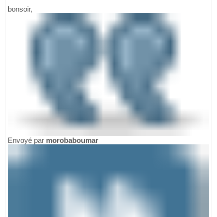
bonsoir,
Envoyé par
morobaboumar