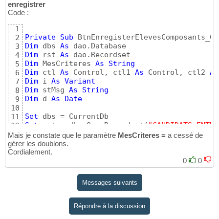
enregistrer
Code :
1
Private
Sub
 BtnEnregisterElevesComposants_Cl
2
Dim
 dbs 
As
3
Dim
 rst 
As
4
Dim
 MesCriteres 
As
String
5
Dim
 ctl 
As
 Control, ctl1 
As
 Control, ctl2 
As
6
Dim
 i 
As
Variant
7
Dim
 stMsg 
As
String
8
Dim
 d 
As
Date
9
10
Set
11
Set
 rst = dbs.OpenRecordset
(
"CANDIDATS_ENTRE
12
'Set ctl2 = Me.ANNEE_SCOL
13
Mais je constate que le paramètre
MesCriteres =
a cessé de
Set
14
gérer les doublons.
Set
Cordialement.
15
'Set ctl2 = Me.ListeNiveauEVALUATION
16
0
0
17
' contrôle saisie Classe
18
Messages suivants
If
 IsNull
(
Me.Filtre_AnneeScolaire
)
Then
19
        MsgBox 
"Sélectionnez une année."
, vb
20
        Me.Filtre_AnneeScolaire.SetFocus

21
Répondre à la discussion
'Me.Filtre_AnneeScolaire.Dropdown  *
22