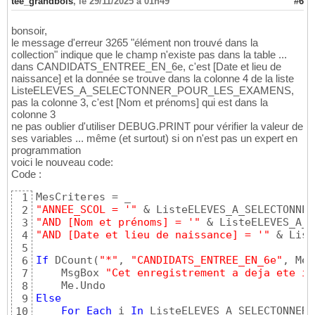
'Me.Filtre_AnneeScolaire.Dropdown  *
tee_grandbois
21
,
le 29/11/2025 à 01h49
#6
        SendKeys 
"
{
F4
}
"
'*** Pour dérou
22
Exit
Sub
23
bonsoir,
End
If
24
le message d'erreur 3265 "élément non trouvé dans la
25
collection" indique que le champ n'existe pas dans la table ...
' contrôle de la sélection d'enregistrement(
26
dans CANDIDATS_ENTREE_EN_6e, c'est [Date et lieu de
'If ctl2.ItemsSelected.Count = 0 Then
27
naissance] et la donnée se trouve dans la colonne 4 de la liste
If
 Me.ListeELEVES_A_SELECTONNER_POUR_LES_EXA
ListeELEVES_A_SELECTONNER_POUR_LES_EXAMENS,
28
pas la colonne 3, c'est [Nom et prénoms] qui est dans la
MsgBox 
"Veuillez sélectionner un enregistrem
29
colonne 3
Exit
Sub
30
ne pas oublier d'utiliser DEBUG.PRINT pour vérifier la valeur de
End
If
31
ses variables ... même (et surtout) si on n'est pas un expert en
32
programmation
33
voici le nouveau code:
"ANNEE_SCOL = '"
 & ListeELEVES_A_SELECTONNER
34
Code :
"AND Nom_et_prénoms = '"
 & ListeELEVES_A_SEL
35
"AND datenaiss = '"
 & ListeELEVES_A_SELECTON
36
1
37
"ANNEE_SCOL = '"
 & ListeELEVES_A_SELECTONNER
2
If
 DCount
(
"*"
, 
"CANDIDATS_ENTREE_EN_6e"
, Mes
38
"AND [Nom et prénoms] = '"
 & ListeELEVES_A_S
3
    MsgBox 
"Cet enregistrement a deja ete in
39
"AND [Date et lieu de naissance] = '"
 & List
4
40
5
Else
41
If
 DCount
(
"*"
, 
"CANDIDATS_ENTREE_EN_6e"
, Mes
6
For
Each
 i 
In
 ListeELEVES_A_SELECTONNER_
42
    MsgBox 
"Cet enregistrement a deja ete in
7
        rst.AddNew

43
8
        rst!ID_Enregistrement = f_ID_Enregis
44
Else
9
        rst!ANNEE_SCOL = ListeELEVES_A_SELEC
45
For
Each
 i 
In
 ListeELEVES_A_SELECTONNER_
10