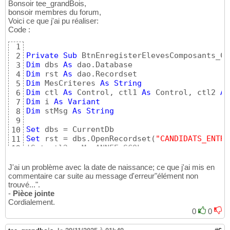
Bonsoir tee_grandBois,
bonsoir membres du forum,
Voici ce que j'ai pu réaliser:
Code :
1
Private
Sub
 BtnEnregisterElevesComposants_Cl
2
Dim
 dbs 
As
3
Dim
 rst 
As
4
Dim
 MesCriteres 
As
String
5
Dim
 ctl 
As
 Control, ctl1 
As
 Control, ctl2 
As
6
Dim
 i 
As
Variant
7
Dim
 stMsg 
As
String
8
9
Set
10
Set
 rst = dbs.OpenRecordset
(
"CANDIDATS_ENTRE
11
'Set ctl2 = Me.ANNEE_SCOL
12
Set
13
Set
14
J'ai un problème avec la date de naissance; ce que j'ai mis en
'Set ctl2 = Me.ListeNiveauEVALUATION
commentaire car suite au message d'erreur"élément non
15
trouvé...".
16
-
Pièce jointe
' contrôle saisie Classe
17
Cordialement.
If
 IsNull
(
Me.Filtre_AnneeScolaire
)
Then
18
0
0
        MsgBox 
"Sélectionnez une année."
, vb
19
        Me.Filtre_AnneeScolaire.SetFocus

20