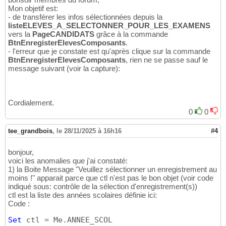
Mon objetif est:
- de transférer les infos sélectionnées depuis la
listeELEVES_A_SELECTONNER_POUR_LES_EXAMENS
vers la
PageCANDIDATS
grâce à la commande
BtnEnregisterElevesComposants
.
- l'erreur que je constate est qu'après clique sur la commande
BtnEnregisterElevesComposants
, rien ne se passe sauf le
message suivant (voir la capture):
Cordialement.
0
0
tee_grandbois
,
le 28/11/2025 à 16h16
#4
bonjour,
voici les anomalies que j'ai constaté:
1) la Boite Message "Veuillez sélectionner un enregistrement au
moins !" apparait parce que ctl n'est pas le bon objet (voir code
indiqué sous: contrôle de la sélection d'enregistrement(s))
ctl est la liste des années scolaires définie ici:
Code :
Set
 ctl = Me.ANNEE_SCOL