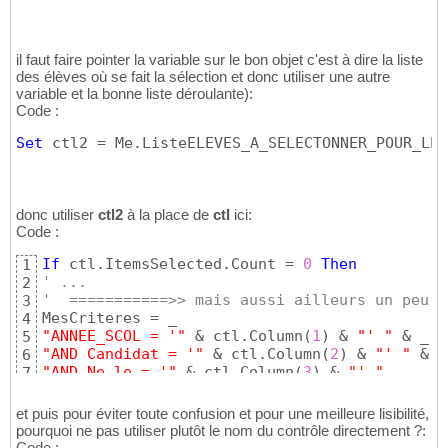
il faut faire pointer la variable sur le bon objet c'est à dire la liste
des élèves où se fait la sélection et donc utiliser une autre
variable et la bonne liste déroulante):
Code :
Set
 ctl2 = Me.ListeELEVES_A_SELECTONNER_POUR_LES
donc utiliser
ctl2
à la place de
ctl
ici:
Code :
If
 ctl.ItemsSelected.Count = 
0
Then
1
' ...
2
'  ===========>> mais aussi ailleurs un peu p
3
4
"ANNEE_SCOL = '"
 & ctl.Column
(
1
)
 & 
"' "
5
"AND Candidat = '"
 & ctl.Column
(
2
)
 & 
"' "
6
"AND Ne_le = '"
 & ctl.Column
(
3
)
 & 
"' "
7
et puis pour éviter toute confusion et pour une meilleure lisibilité,
pourquoi ne pas utiliser plutôt le nom du contrôle directement ?:
Code :