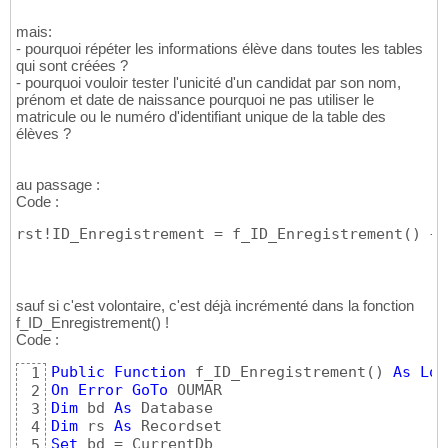
mais:
- pourquoi répéter les informations élève dans toutes les tables
qui sont créées ?
- pourquoi vouloir tester l'unicité d'un candidat par son nom,
prénom et date de naissance pourquoi ne pas utiliser le
matricule ou le numéro d'identifiant unique de la table des
élèves ?
au passage :
Code :
rst!ID_Enregistrement = f_ID_Enregistrement
(
)
 + 
sauf si c'est volontaire, c'est déjà incrémenté dans la fonction
f_ID_Enregistrement() !
Code :
Public
Function
 f_ID_Enregistrement
(
)
As
Lon
1
On
Error
GoTo
2
Dim
 bd 
As
3
Dim
 rs 
As
4
Set
5