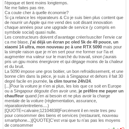
l'époque et tient moins longtemps.
Ne me faites pas rire.
Ca coute cher à quelle économie?
Si ça relance les réparateurs & Co je suis bien plus content que
de nourrir un Apple qui me vend des soit disant innovation
chaque années pour une upgrade de service (y compris en
symbole social) quasi nulle.
Les constructeurs doivent d'avantage créer/susciter l'envie car
ca me blase,
j'ai déjà un écran pc oled 5k de 49 pouce, un
xiaomi 14 ultra, mon nouveau pc à une RTX 5090
mais pour
la simple raison que je m'en sert pour me former sur l'ia et
augmenter ma valeur sur le marché du travail, sinon j'aurais
pris un gpu moins énergivore et qui dégage moins de la chaleur
et du bruit.
La 5090 impose une gros boitier, un bon refroidissement, et une
bonne clim dans la pièce, je suis à Singapour et dehors il fait 30
degré facile en journée,
la clim tourne 24h/24
.
[...]Pour la voiture je n'en ai plus, les lois que ce soit en Europe
ou a Singapour dégoute d'en avoir une,
je préfère me payer un
chauffeur
quand j'en ai besoin et ne plus avoir la charge
mentale de la voiture (réglementation, assurance,
réparation/entretiens....)
[QUOTE=calvaire;12104838]Forcément il en reste tres peu
pour consommer des biens et services (restaurant, nouveau
smartphone...)[QUOTE]C'est vrai que tu n'as pas les moyens
de consommer