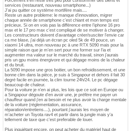
Forcément il en reste tres peu pour consommer des biens et
services (restaurant, nouveau smartphone...)
J'ai pu quitter ce système mortifère mais....
Reste un autre probleme: le manque d'innovation, migrer
chaque année de smartphone c'est chiant et mon temps est
précieux. Si on en vois pas la différence entre l'iphone 16 pro
max et le 17 pro max c'est compliqué de se motiver à changer.
Les constructeurs doivent d'avantage créer/susciter l'envie car
ca me blase, j'ai déjà un écran pc oled 5k de 49 pouce, un
xiaomi 14 ultra, mon nouveau pc à une RTX 5090 mais pour la
simple raison que je m'en sert pour me former sur l'ia et
augmenter ma valeur sur le marché du travail, sinon j'aurais
pris un gpu moins énergivore et qui dégage moins de la chaleur
et du bruit.
La 5090 impose une gros boitier, un bon refroidissement, et une
bonne clim dans la pièce, je suis à Singapour et dehors il fait 30
degré facile en journée, la clim tourne 24h/24. Le pc dégage
beaucoup de chaleur.
Pour la voiture je n'en ai plus, les lois que ce soit en Europe ou
a Singapour dégoute d'en avoir une, je préfère me payer un
chauffeur quand j'en ai besoin et ne plus avoir la charge mentale
de la voiture (réglementation, assurance,
réparation/entretiens....), pourtant j'aurais les moyen de
m'acheter un Toyota rav4 et partir dans la jungle mais y'a
tellement de taxe que c'est preferable de louer.
Plus inquiétant encore, on peut acheter du matériel haut de