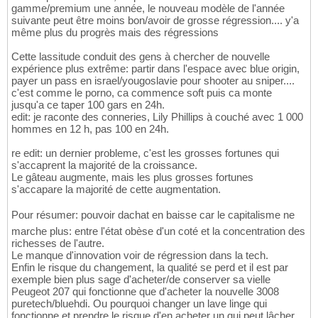
gamme/premium une année, le nouveau modèle de l'année
suivante peut être moins bon/avoir de grosse régression.... y'a
même plus du progrès mais des régressions
Cette lassitude conduit des gens à chercher de nouvelle
expérience plus extrême: partir dans l'espace avec blue origin,
payer un pass en israel/yougoslavie pour shooter au sniper....
c'est comme le porno, ca commence soft puis ca monte
jusqu'a ce taper 100 gars en 24h.
edit: je raconte des conneries, Lily Phillips à couché avec 1 000
hommes en 12 h, pas 100 en 24h.
re edit: un dernier probleme, c'est les grosses fortunes qui
s'accaprent la majorité de la croissance.
Le gâteau augmente, mais les plus grosses fortunes
s'accapare la majorité de cette augmentation.
Pour résumer: pouvoir dachat en baisse car le capitalisme ne
marche plus: entre l'état obèse d'un coté et la concentration des
richesses de l'autre.
Le manque d'innovation voir de régression dans la tech.
Enfin le risque du changement, la qualité se perd et il est par
exemple bien plus sage d'acheter/de conserver sa vielle
Peugeot 207 qui fonctionne que d'acheter la nouvelle 3008
puretech/bluehdi. Ou pourquoi changer un lave linge qui
fonctionne et prendre le risque d'en acheter un qui peut lâcher.