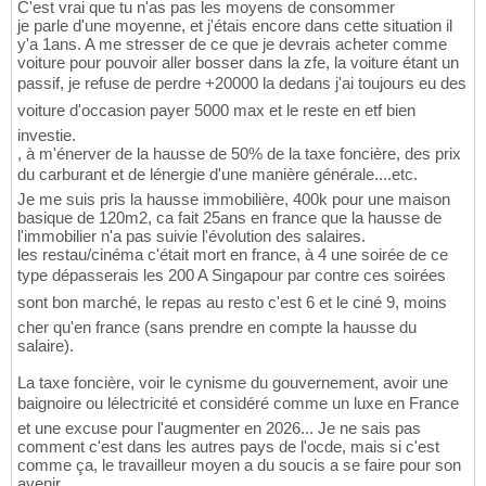
C'est vrai que tu n'as pas les moyens de consommer
je parle d'une moyenne, et j'étais encore dans cette situation il
y'a 1ans. A me stresser de ce que je devrais acheter comme
voiture pour pouvoir aller bosser dans la zfe, la voiture étant un
passif, je refuse de perdre +20000 la dedans j'ai toujours eu des
voiture d'occasion payer 5000 max et le reste en etf bien
investie.
, à m'énerver de la hausse de 50% de la taxe foncière, des prix
du carburant et de lénergie d'une manière générale....etc.
Je me suis pris la hausse immobilière, 400k pour une maison
basique de 120m2, ca fait 25ans en france que la hausse de
l'immobilier n'a pas suivie l'évolution des salaires.
les restau/cinéma c'était mort en france, à 4 une soirée de ce
type dépasserais les 200 A Singapour par contre ces soirées
sont bon marché, le repas au resto c'est 6 et le ciné 9, moins
cher qu'en france (sans prendre en compte la hausse du
salaire).
La taxe foncière, voir le cynisme du gouvernement, avoir une
baignoire ou lélectricité et considéré comme un luxe en France
et une excuse pour l'augmenter en 2026... Je ne sais pas
comment c'est dans les autres pays de l'ocde, mais si c'est
comme ça, le travailleur moyen a du soucis a se faire pour son
avenir.