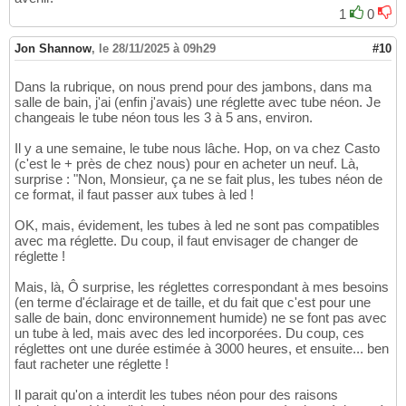
1
0
Jon Shannow
,
le 28/11/2025 à 09h29
#10
Dans la rubrique, on nous prend pour des jambons, dans ma
salle de bain, j'ai (enfin j'avais) une réglette avec tube néon. Je
changeais le tube néon tous les 3 à 5 ans, environ.
Il y a une semaine, le tube nous lâche. Hop, on va chez Casto
(c'est le + près de chez nous) pour en acheter un neuf. Là,
surprise : "Non, Monsieur, ça ne se fait plus, les tubes néon de
ce format, il faut passer aux tubes à led !
OK, mais, évidement, les tubes à led ne sont pas compatibles
avec ma réglette. Du coup, il faut envisager de changer de
réglette !
Mais, là, Ô surprise, les réglettes correspondant à mes besoins
(en terme d'éclairage et de taille, et du fait que c'est pour une
salle de bain, donc environnement humide) ne se font pas avec
un tube à led, mais avec des led incorporées. Du coup, ces
réglettes ont une durée estimée à 3000 heures, et ensuite... ben
faut racheter une réglette !
Il parait qu'on a interdit les tubes néon pour des raisons