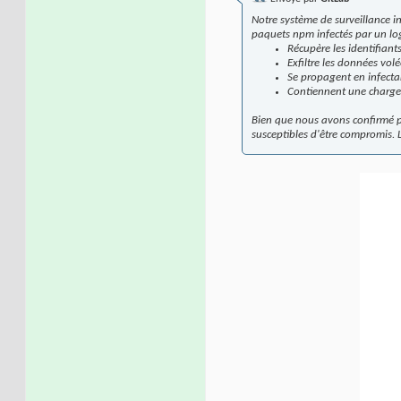
Notre système de surveillance in
paquets npm infectés par un logi
Récupère les identifian
Exfiltre les données vol
Se propagent en infect
Contiennent une charge ut
Bien que nous avons confirmé p
susceptibles d'être compromis.