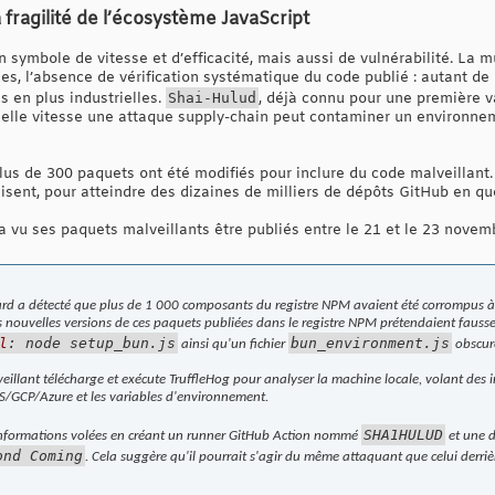
 fragilité de l’écosystème JavaScript
symbole de vitesse et d’efficacité, mais aussi de vulnérabilité. La m
ues, l’absence de vérification systématique du code publié : autant de
 en plus industrielles.
Shai-Hulud
, déjà connu pour une première v
elle vitesse une attaque supply-chain peut contaminer un environnem
lus de 300 paquets ont été modifiés pour inclure du code malveillant.
lisent, pour atteindre des dizaines de milliers de dépôts GitHub en q
 vu ses paquets malveillants être publiés entre le 21 et le 23 novem
rd a détecté que plus de 1 000 composants du registre NPM avaient été corrompus à
s nouvelles versions de ces paquets publiées dans le registre NPM prétendaient fauss
l
: node setup_bun.js
bun_environment.js
ainsi qu'un fichier
obscurc
lveillant télécharge et exécute TruffleHog pour analyser la machine locale, volant des i
WS/GCP/Azure et les variables d'environnement.
SHA1HULUD
s informations volées en créant un runner GitHub Action nommé
et une d
nd Coming
. Cela suggère qu'il pourrait s'agir du même attaquant que celui derri