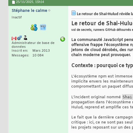
25/11/2025,
15h14
Stéphane le calme
Le retour de Shai-Hulud révèle la
Inactif
Le retour de Shai-Hulud
vol de secrets, runners GitHub détournés 
La communauté JavaScript pensai
Administrateur de base de
offensive frappe l’écosystème n
données
jetons de cloud dérobés, des ru
Inscrit en
Mars 2013
chain moderne peut provoquer.
Messages
10 084
Contexte : pourquoi ce typ
L’écosystème npm est immense :
implicite envers les mainteneurs
compromettant un paquet diffusé
L’incident original nommé
Shai
propagation dans l’écosystème n
Hulud, reprend et amplifie ces t
Le fait que la dernière campagne
critique : ici, ce ne sont pas s
les projets reposant sur un des