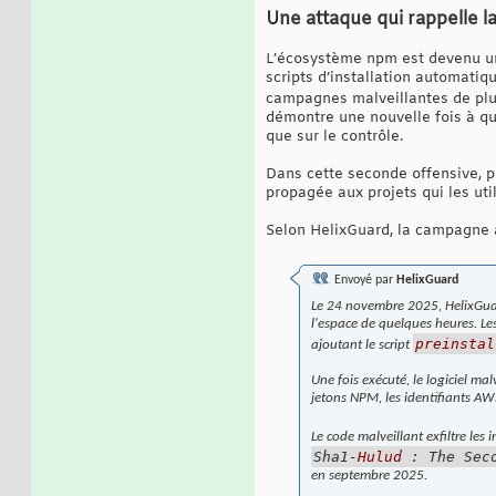
Une attaque qui rappelle la
L’écosystème npm est devenu un 
scripts d’installation automatiq
campagnes malveillantes de plus
démontre une nouvelle fois à qu
que sur le contrôle.
Dans cette seconde offensive, p
propagée aux projets qui les uti
Selon HelixGuard, la campagne a
Envoyé par
HelixGuard
Le 24 novembre 2025, HelixGua
l'espace de quelques heures. Le
preinstal
ajoutant le script
Une fois exécuté, le logiciel ma
jetons NPM, les identifiants A
Le code malveillant exfiltre le
Sha1-
Hulud
: The Seco
en septembre 2025.