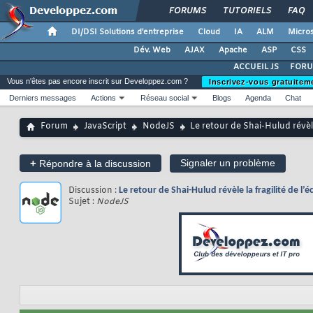
FORUMS
TUTORIELS
FAQ
DI/DSI Solutions d'entreprise
Cloud
IA
ALM
Micros
Dév. Web
AJAX
Apache
ASP
CSS
ACCUEIL JS
FORU
Vous n'êtes pas encore inscrit sur Developpez.com ?
Inscrivez-vous gratuitem
Derniers messages
Actions
Réseau social
Blogs
Agenda
Chat
Forum
JavaScript
NodeJS
Le retour de Shai-Hulud révèle
+
Signaler un problème
Répondre à la discussion
Discussion :
Le retour de Shai-Hulud révèle la fragilité de l’
Sujet :
NodeJS