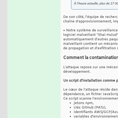
À l'heure actuelle, plus de 27 00
De son côté, l'équipe de recherc
chaîne d'approvisionnement, imp
« Notre système de surveillance
logiciel malveillant "Shai-Hulu
automatiquement d'autres paquet
malveillant contient un mécani
de propagation et d'exfiltration 
Comment la contamination
L’attaque repose sur une mécani
développement.
Un script d’installation comme p
Le cœur de l’attaque réside dans
dépendance, un fichier JavaScr
Ce script scanne l’environnement
jetons npm,
clés GitHub (PATs),
identifiants AWS/GCP/Azu
variables d’environnement