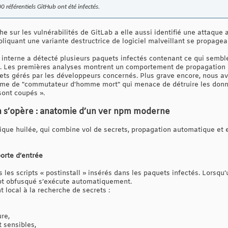
0 référentiels GitHub ont été infectés.
he sur les vulnérabilités de GitLab a elle aussi identifié une attaque 
liquant une variante destructrice de logiciel malveillant se propage
 interne a détecté plusieurs paquets infectés contenant ce qui sembl
d". Les premières analyses montrent un comportement de propagation d
s gérés par les développeurs concernés. Plus grave encore, nous avo
sme de "commutateur d'homme mort" qui menace de détruire les donné
sont coupés ».
 s’opère : anatomie d’un ver npm moderne
que huilée, qui combine vol de secrets, propagation automatique et 
orte d’entrée
 les scripts « postinstall » insérés dans les paquets infectés. Lorsqu’
ipt obfusqué s’exécute automatiquement.
 local à la recherche de secrets :
re,
 sensibles,