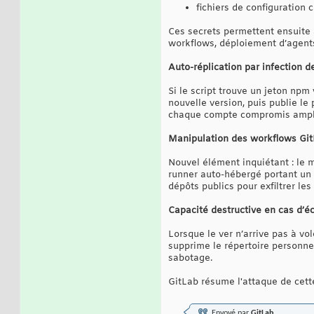
fichiers de configuration c
Ces secrets permettent ensuite 
workflows, déploiement d’agents
Auto-réplication par infection
Si le script trouve un jeton npm
nouvelle version, puis publie le
chaque compte compromis amplif
Manipulation des workflows Git
Nouvel élément inquiétant : le 
runner auto-hébergé portant un
dépôts publics pour exfiltrer le
Capacité destructive en cas d’é
Lorsque le ver n’arrive pas à vol
supprime le répertoire personne
sabotage.
GitLab résume l'attaque de cett
Envoyé par
GitLab