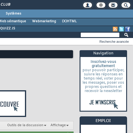
CLUB
Systèmes
Web sémantique
Webmarketing
(X)HTML
QUIZZ JS
Recherche avancée
Navigation
Inscrivez-vous
gratuitement
pour pouvoir participer,
suivre les réponses en
temps réel, voter pour
les messages, poser vos
propres questions et
recevoir la newsletter
Outils de la discussion
Affichage