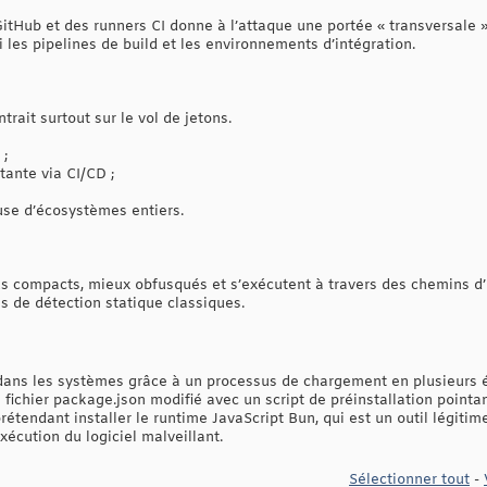
itHub et des runners CI donne à l’attaque une portée « transversale »
les pipelines de build et les environnements d’intégration.
rait surtout sur le vol de jetons.
 ;
tante via CI/CD ;
use d’écosystèmes entiers.
lus compacts, mieux obfusqués et s’exécutent à travers des chemins d’
s de détection statique classiques.
tre dans les systèmes grâce à un processus de chargement en plusieur
fichier package.json modifié avec un script de préinstallation pointan
étendant installer le runtime JavaScript Bun, qui est un outil légitim
xécution du logiciel malveillant.
Sélectionner tout
-