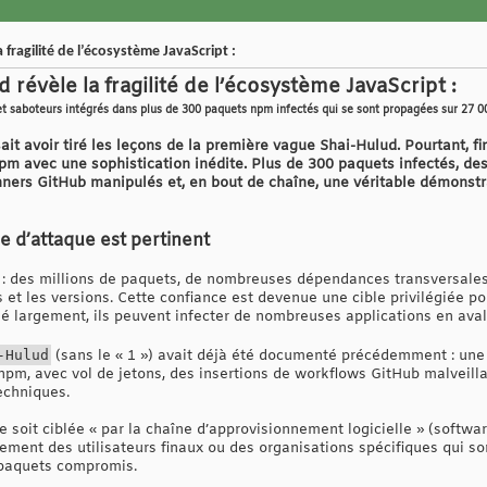
 fragilité de l’écosystème JavaScript :
 révèle la fragilité de l’écosystème JavaScript :
et saboteurs intégrés dans plus de 300 paquets npm infectés qui se sont propagées sur 27 
t avoir tiré les leçons de la première vague Shai-Hulud. Pourtant, f
pm avec une sophistication inédite. Plus de 300 paquets infectés, de
nners GitHub manipulés et, en bout de chaîne, une véritable démonstr
e d’attaque est pertinent
 des millions de paquets, de nombreuses dépendances transversales,
 et les versions. Cette confiance est devenue une cible privilégiée pou
 largement, ils peuvent infecter de nombreuses applications en aval
‑Hulud
(sans le « 1 ») avait déjà été documenté précédemment : une f
pm, avec vol de jetons, des insertions de workflows GitHub malveilla
echniques.
 soit ciblée « par la chaîne d’approvisionnement logicielle » (softwar
eulement des utilisateurs finaux ou des organisations spécifiques qui s
 paquets compromis.