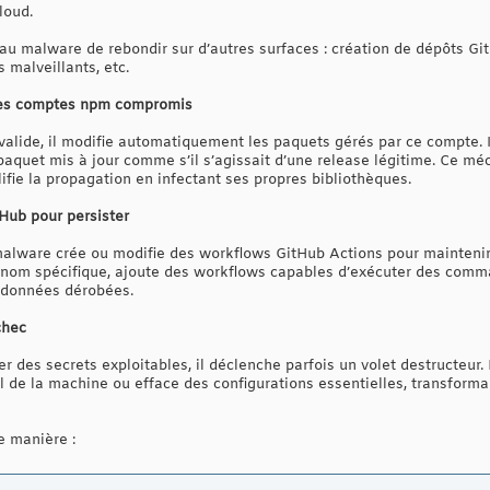
loud.
au malware de rebondir sur d’autres surfaces : création de dépôts Git
 malveillants, etc.
 des comptes npm compromis
 valide, il modifie automatiquement les paquets gérés par ce compte. I
 paquet mis à jour comme s’il s’agissait d’une release légitime. Ce mé
ie la propagation en infectant ses propres bibliothèques.
Hub pour persister
malware crée ou modifie des workflows GitHub Actions pour maintenir 
 nom spécifique, ajoute des workflows capables d’exécuter des comma
s données dérobées.
chec
er des secrets exploitables, il déclenche parfois un volet destructeur.
l de la machine ou efface des configurations essentielles, transform
e manière :