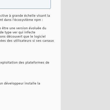
active à grande échelle visant la
ant dans l'écosystème npm :
e être une version évoluée du
e type ver qui infecte
ns découvert que le logiciel
es des utilisateurs si ses canaux
exploitation des plateformes de
un développeur installe la