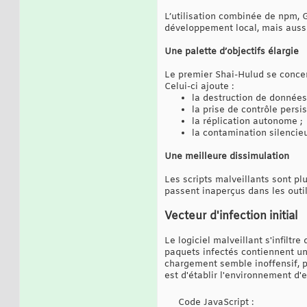
L’utilisation combinée de npm, G
développement local, mais aussi 
Une palette d’objectifs élargie
Le premier Shai-Hulud se concent
Celui-ci ajoute :
la destruction de données
la prise de contrôle persis
la réplication autonome ;
la contamination silencie
Une meilleure dissimulation
Les scripts malveillants sont p
passent inaperçus dans les outil
Vecteur d'infection initial
Le logiciel malveillant s'infil
paquets infectés contiennent un 
chargement semble inoffensif, pr
est d'établir l'environnement d'e
Code JavaScript :