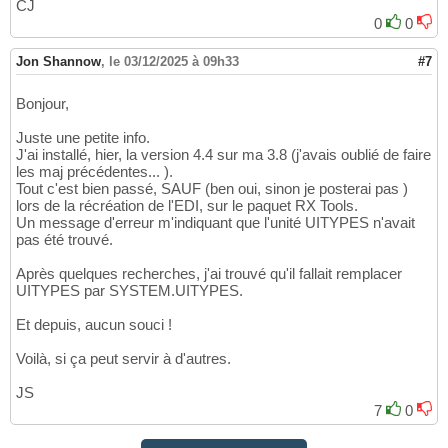
CJ
0
0
Jon Shannow
,
le 03/12/2025 à 09h33
#7
Bonjour,
Juste une petite info.
J'ai installé, hier, la version 4.4 sur ma 3.8 (j'avais oublié de faire
les maj précédentes... ).
Tout c'est bien passé, SAUF (ben oui, sinon je posterai pas )
lors de la récréation de l'EDI, sur le paquet RX Tools.
Un message d'erreur m'indiquant que l'unité UITYPES n'avait
pas été trouvé.
Après quelques recherches, j'ai trouvé qu'il fallait remplacer
UITYPES par SYSTEM.UITYPES.
Et depuis, aucun souci !
Voilà, si ça peut servir à d'autres.
JS
7
0