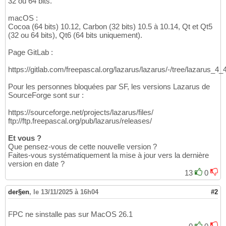
32 ou 64 bits.
macOS :
Cocoa (64 bits) 10.12, Carbon (32 bits) 10.5 à 10.14, Qt et Qt5
(32 ou 64 bits), Qt6 (64 bits uniquement).
Page GitLab :
https://gitlab.com/freepascal.org/lazarus/lazarus/-/tree/lazarus_4_
Pour les personnes bloquées par SF, les versions Lazarus de
SourceForge sont sur :
https://sourceforge.net/projects/lazarus/files/
ftp://ftp.freepascal.org/pub/lazarus/releases/
Et vous ?
Que pensez-vous de cette nouvelle version ?
Faites-vous systématiquement la mise à jour vers la dernière
version en date ?
13
0
der§en
,
le 13/11/2025 à 16h04
#2
FPC ne sinstalle pas sur MacOS 26.1