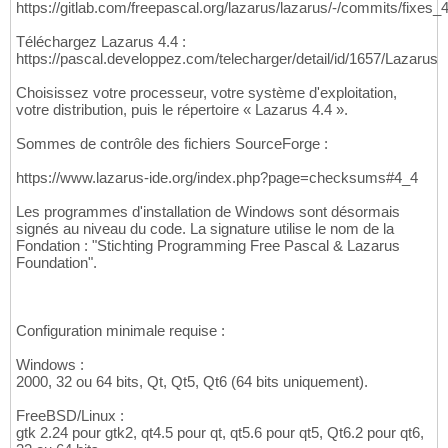
https://gitlab.com/freepascal.org/lazarus/lazarus/-/commits/fixes_4
Téléchargez Lazarus 4.4 :
https://pascal.developpez.com/telecharger/detail/id/1657/Lazarus
Choisissez votre processeur, votre système d'exploitation,
votre distribution, puis le répertoire « Lazarus 4.4 ».
Sommes de contrôle des fichiers SourceForge :
https://www.lazarus-ide.org/index.php?page=checksums#4_4
Les programmes d'installation de Windows sont désormais
signés au niveau du code. La signature utilise le nom de la
Fondation : "Stichting Programming Free Pascal & Lazarus
Foundation".
Configuration minimale requise :
Windows :
2000, 32 ou 64 bits, Qt, Qt5, Qt6 (64 bits uniquement).
FreeBSD/Linux :
gtk 2.24 pour gtk2, qt4.5 pour qt, qt5.6 pour qt5, Qt6.2 pour qt6,