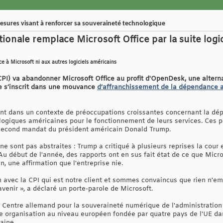
sures visant à renforcer sa souveraineté technologique
ionale remplace Microsoft Office par la suite logi
ce à Microsoft ni aux autres logiciels américains
CPI) va abandonner Microsoft Office au profit d'OpenDesk, une alter
lle s’inscrit dans une mouvance
d’affranchissement de la dépendance 
ent dans un contexte de préoccupations croissantes concernant la d
ologiques américaines pour le fonctionnement de leurs services. Ces 
second mandat du président américain Donald Trump.
ne sont pas abstraites : Trump a critiqué à plusieurs reprises la cour
Au début de l'année, des rapports ont en sus fait état de ce que Micr
 une affirmation que l'entreprise nie.
n avec la CPI qui est notre client et sommes convaincus que rien n'e
'avenir », a déclaré un porte-parole de Microsoft.
Centre allemand pour la souveraineté numérique de l'administration 
une organisation au niveau européen fondée par quatre pays de l'UE da
aine.