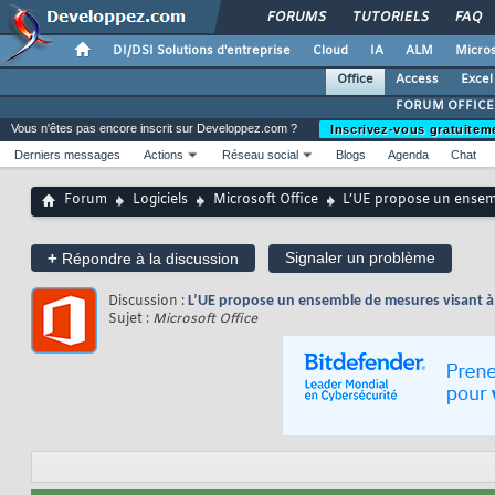
FORUMS
TUTORIELS
FAQ
DI/DSI Solutions d'entreprise
Cloud
IA
ALM
Micros
Office
Access
Excel
FORUM OFFICE
Vous n'êtes pas encore inscrit sur Developpez.com ?
Inscrivez-vous gratuitem
Derniers messages
Actions
Réseau social
Blogs
Agenda
Chat
Forum
Logiciels
Microsoft Office
L’UE propose un ensemb
+
Signaler un problème
Répondre à la discussion
Discussion :
L’UE propose un ensemble de mesures visant à
Sujet :
Microsoft Office