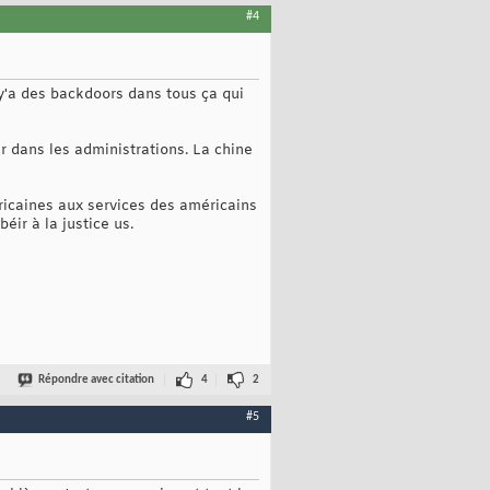
#4
y'a des backdoors dans tous ça qui
r dans les administrations. La chine
ricaines aux services des américains
éir à la justice us.
Répondre avec citation
4
2
#5