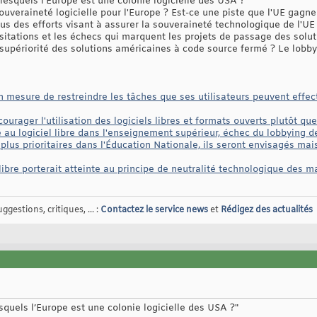
lesquels l’Europe est une colonie logicielle des USA ?
uveraineté logicielle pour l'Europe ? Est-ce une piste que l'UE gagner
us des efforts visant à assurer la souveraineté technologique de l'UE
sitations et les échecs qui marquent les projets de passage des solu
a supériorité des solutions américaines à code source fermé ? Le lob
e en mesure de restreindre les tâches que ses utilisateurs peuvent effe
courager l'utilisation des logiciels libres et formats ouverts plutôt que
é au logiciel libre dans l'enseignement supérieur, échec du lobbying de
 plus prioritaires dans l'Éducation Nationale, ils seront envisagés mai
l libre porterait atteinte au principe de neutralité technologique des 
gestions, critiques, ... :
Contactez le service news
et
Rédigez des actualités
squels l’Europe est une colonie logicielle des USA ?"