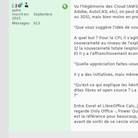
Vu l'hégémonie des Cloud (AWS, G
autre
Adobe, AutoCAD, etc), on peut d
Inscrit en
Septembre
ou 3DS), mais bien moins en pro
2015
Messages
613
"Que vous suggère l'idée de souv
A quel but ? Pour la CPI, il s'agi
souveraineté au niveau de l'expl
2/ la souveraineté totale (exploit
Et il y a l'affranchissement éco
"Quelle appréciation faites-vous
Il y a des initiatives, mais mêm
"Qu’est-ce qui explique les hés
dites libres et open source ? L
?"
Entre Excel et LibreOffice Calc,
regarde Only Office -, Power Quer
est la référence pour beaucoup, 
avant de sortir de ce cercle vici