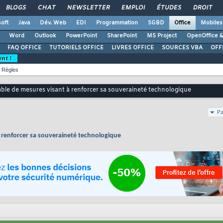
BLOGS
CHAT
NEWSLETTER
EMPLOI
ÉTUDES
DROIT
oft
Java
Dév. Web
EDI
Programmation
SGBD
Office
Mobiles
Word
Outlook
PowerPoint
SharePoint
MS Project
OpenOffice &
FAQ OFFICE
TUTORIELS OFFICE
LIVRES OFFICE
SOURCES VBA
OFF
ent !
Règles
le de mesures visant à renforcer sa souveraineté technologique
Pa
 renforcer sa souveraineté technologique