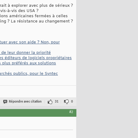
ait à explorer avec plus de sérieux ?
 vis-à-vis des USA ?
tions américaines fermées à celles
bying ? La résistance au changement ?
ctuer avec son aide ? Non, pour
 de leur donner la priorité
s éditeurs de logiciels propriétaires
s plus préférés aux solutions
marchés publics, pour le Syntec
Répondre avec citation
31
0
#2