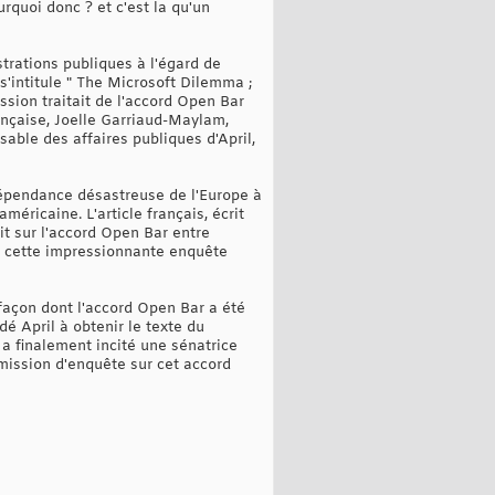
rquoi donc ? et c'est la qu'un
trations publiques à l'égard de
 s'intitule " The Microsoft Dilemma ;
ssion traitait de l'accord Open Bar
rançaise, Joelle Garriaud-Maylam,
sable des affaires publiques d'April,
 dépendance désastreuse de l'Europe à
éricaine. L'article français, écrit
t sur l'accord Open Bar entre
de cette impressionnante enquête
 façon dont l'accord Open Bar a été
dé April à obtenir le texte du
a finalement incité une sénatrice
mission d'enquête sur cet accord