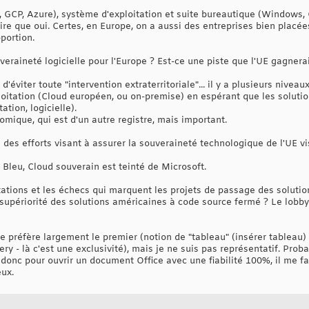
CP, Azure), système d'exploitation et suite bureautique (Windows, Off
ire que oui. Certes, en Europe, on a aussi des entreprises bien placé
portion.
eraineté logicielle pour l'Europe ? Est-ce une piste que l'UE gagnerai
t d'éviter toute "intervention extraterritoriale"... il y a plusieurs nivea
oitation (Cloud européen, ou on-premise) en espérant que les solution
ation, logicielle).
nomique, qui est d'un autre registre, mais important.
 des efforts visant à assurer la souveraineté technologique de l'UE v
e Bleu, Cloud souverain est teinté de Microsoft.
itations et les échecs qui marquent les projets de passage des soluti
a supériorité des solutions américaines à code source fermé ? Le lob
 je préfère largement le premier (notion de "tableau" (insérer tableau
y - là c'est une exclusivité), mais je ne suis pas représentatif. Proba
donc pour ouvrir un document Office avec une fiabilité 100%, il me fau
eux.