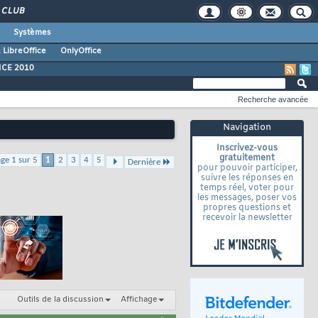
CLUB
Systèmes
 LibreOffice
OnlyOffice
ICE 2010
Recherche avancée
Navigation
Inscrivez-vous
gratuitement
ge 1 sur 5
1
2
3
4
5
Dernière
pour pouvoir participer,
suivre les réponses en
temps réel, voter pour
les messages, poser vos
propres questions et
recevoir la newsletter
Outils de la discussion
Affichage