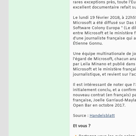
rares exceptions près, toute l’E
excellent documentaire refait su
Le lundi 19 février 2018, à 22h
Microsoft a été diffusé sur Das 
Software Colony Europa " (Le dil
entre Microsoft et le ministère 
d'une journaliste française qui a
Étienne Gonnu.
Une équipe multinationale de jou
l'égard de Microsoft, chacun ana
par Leïla Minano et publié dans
Microsoft et le ministère frança
journalistique, et revient sur l'
Il est intéressant de noter que 
initialement conclu, et a confir
nouveau contrat (en français) p
française, Joelle Garriaud-Mayl
Open Bar en octobre 2017.
Source :
Handelsblatt
Et vous ?