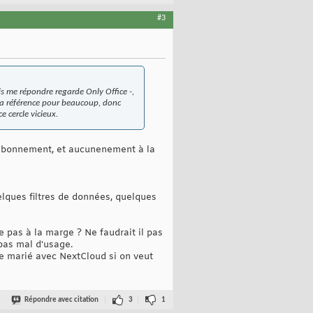
#3
ais me répondre regarde Only Office -,
st la référence pour beaucoup, donc
e cercle vicieux.
un abonnement, et aucunenement à la
uelques filtres de données, quelques
e pas à la marge ? Ne faudrait il pas
 pas mal d'usage.
tre marié avec NextCloud si on veut
Répondre avec citation
3
1