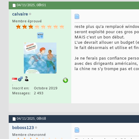
04/11/2025,
08h51
calvaire
Membre éprouvé
reste plus qu'a remplacé window
seront exploité pour ces gros po
MAIS c'est un bon début.
L'ue devrait allouer un budget (
le fait désormais et utilise et 
Je ne ferais pas confiance pers
avec des dirigeants américains, 
la chine ne s'y trompe pas et co
.
Inscrit en
Octobre 2019
Messages
2 493
04/11/2025,
08h58
boboss123
Membre chevronné