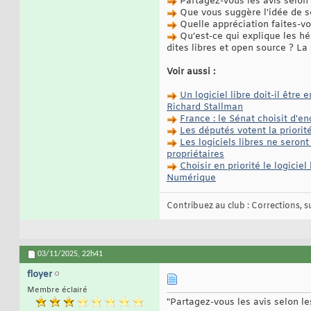
Partagez-vous les avis selon 
Que vous suggère l'idée de so
Quelle appréciation faites-vo
Qu’est-ce qui explique les hé
dites libres et open source ? L
Voir aussi :
Un logiciel libre doit-il êtr
Richard Stallman
France : le Sénat choisit d'en
Les députés votent la priorit
Les logiciels libres ne seront
propriétaires
Choisir en priorité le logicie
Numérique
Contribuez au club : Corrections, sug
03/11/2025,
22h41
floyer
Membre éclairé
"Partagez-vous les avis selon le