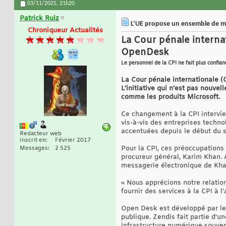
03/11/2025,
21h20
Patrick Ruiz
L’UE propose un ensemble de me
Chroniqueur Actualités
La Cour pénale internat
OpenDesk
Le personnel de la CPI ne fait plus confian
La Cour pénale internationale (
L’initiative qui n’est pas nouve
comme les produits Microsoft.
Ce changement à la CPI intervi
vis-à-vis des entreprises techn
accentuées depuis le début du 
Redacteur web
Inscrit en
Février 2017
Pour la CPI, ces préoccupations 
Messages
2 525
procureur général, Karim Khan. 
messagerie électronique de Khan,
« Nous apprécions notre relatio
fournir des services à la CPI à l
Open Desk est développé par le 
publique. Zendis fait partie d'
infrastructure numérique souver