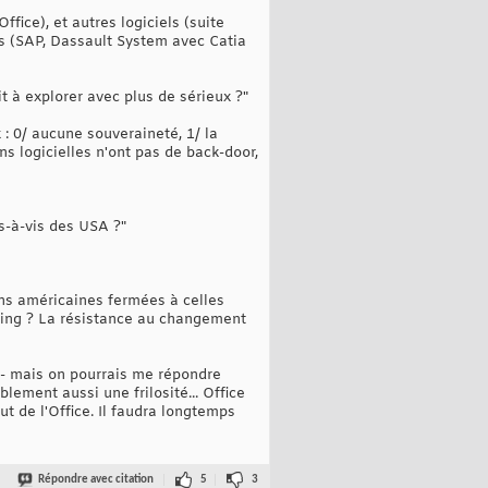
ice), et autres logiciels (suite
es (SAP, Dassault System avec Catia
t à explorer avec plus de sérieux ?"
ux : 0/ aucune souveraineté, 1/ la
s logicielles n'ont pas de back-door,
is-à-vis des USA ?"
ons américaines fermées à celles
bying ? La résistance au changement
) - mais on pourrais me répondre
blement aussi une frilosité... Office
t de l'Office. Il faudra longtemps
Répondre avec citation
5
3