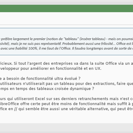
 je préfère largement le premier (notion de "tableau" (insérer tableau) - mais on pourr
sivité), mais je ne suis pas représentatif. Probablement aussi une frilosité... Office e
vec une fiabilité 100%, il me faut de l'Office. Il faudra longtemps avant de sortir de c
vicieux. Si tout l'argent des entreprises va dans la suite Office via 
éveloppeur pour améliorer en fonctionnalité et en UX.
 a besoin de fonctlonnalité ultra évolué ?
utilisateurs n'utiliserait pas un tableau pour des extractions, faire q
 temps en temps des tableaux croisée dynamique ?
teurs qui utiliseront Excel sur ses derniers retranchements mais n'est c
LibreOffice offre certe peut être moins de fonctionnalité mais suffit à
ice en // qui semble être aussi une véritable alternative, qui peut ê