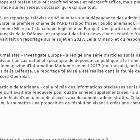
urope est restée sous Microsoft Windows et Microsoft Office, mais pou
rface sur les réseaux sociaux, qui explique tout.
55, un reportage télévisé de 45 minutes sur la dépendance des adminis
Erste, la première chaîne de l'ARD (radiodiffuseur public allemand). Il
emme Microsoft ; la colonie logicielle en Europe). Une partie de l'émi
français de la Défense, et proposait des interviews d'une sénatrice f
vait fait un reportage sur le sujet en 2017, Leïla Minano, et du respon
rnalistes - Investigate Europe - a rédigé une série d'articles sur la
lysant un cas national spécifique de dépendance publique à la firme am
 le magazine d'information Marianne en mai 2017 (en français), portai
is de la Défense. Le reportage télévisé a été réalisé dans la foulée 
accord Open Bar.
l'article de Marianne - qui a révélé des informations précieuses sur la
mé qu'il avait été renouvelé pour quatre années supplémentaires - a ai
ar le biais d'une demande d'accès aux documents administratifs. Cela 
am, à soumettre une proposition de résolution visant à créer une com