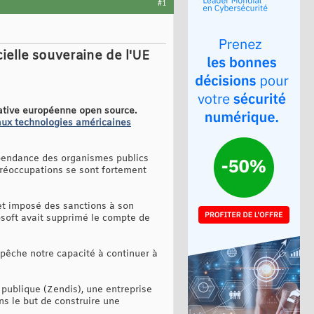
#1
cielle souveraine de l'UE
native européenne open source.
aux technologies américaines
épendance des organismes publics
préoccupations se sont fortement
 et imposé des sanctions à son
osoft avait supprimé le compte de
mpêche notre capacité à continuer à
publique (Zendis), une entreprise
ns le but de construire une