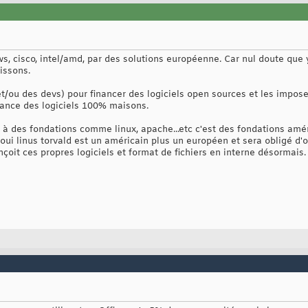
s, cisco, intel/amd, par des solutions européenne. Car nul doute que 
issons.
et/ou des devs) pour financer des logiciels open sources et les impose
finance des logiciels 100% maisons.
o à des fondations comme linux, apache...etc c'est des fondations amé
oui linus torvald est un américain plus un européen et sera obligé d'ob
nçoit ces propres logiciels et format de fichiers en interne désormais.