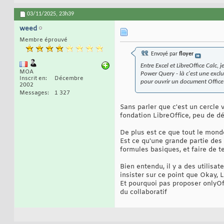
03/11/2025,
23h39
weed
Membre éprouvé
Envoyé par
floyer
Entre Excel et LibreOffice Calc,
MOA
Power Query - là c'est une exclu
Inscrit en
Décembre
pour ouvrir un document Office a
2002
Messages
1 327
Sans parler que c'est un cercle 
fondation LibreOffice, peu de d
De plus est ce que tout le monde
Est ce qu'une grande partie des 
formules basiques, et faire de
Bien entendu, il y a des utilisa
insister sur ce point que Okay, 
Et pourquoi pas proposer onlyOff
du collaboratif