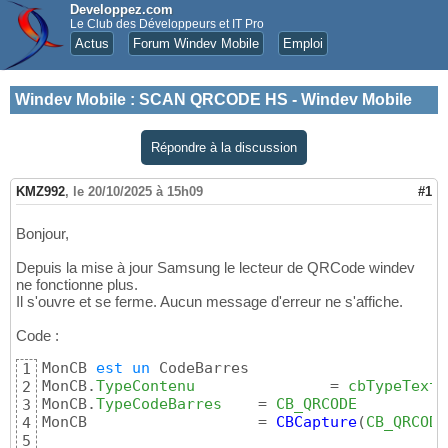
Developpez.com
Le Club des Développeurs et IT Pro
Actus
Forum Windev Mobile
Emploi
Windev Mobile
:
SCAN QRCODE HS - Windev Mobile
Répondre à la discussion
KMZ992
,
le 20/10/2025 à 15h09
#1
Bonjour,
Depuis la mise à jour Samsung le lecteur de QRCode windev
ne fonctionne plus.
Il s'ouvre et se ferme. Aucun message d'erreur ne s'affiche.
Code :
MonCB 
est
un
 CodeBarres

1
MonCB.
TypeContenu
		= 
cbTypeTexte
2
MonCB.
TypeCodeBarres
	= 
CB_QRCODE
3
MonCB			= 
CBCapture
(
CB_QRCODE
4
5