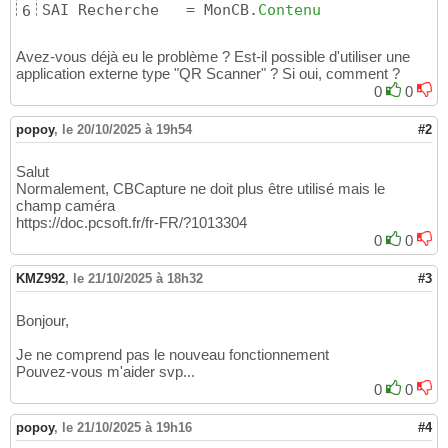
SAI_Recherche	= MonCB.
Contenu
6
Avez-vous déjà eu le problème ? Est-il possible d'utiliser une
application externe type "QR Scanner" ? Si oui, comment ?
0
0
popoy
,
le 20/10/2025 à 19h54
#2
Salut
Normalement, CBCapture ne doit plus être utilisé mais le
champ caméra
https://doc.pcsoft.fr/fr-FR/?1013304
0
0
KMZ992
,
le 21/10/2025 à 18h32
#3
Bonjour,
Je ne comprend pas le nouveau fonctionnement
Pouvez-vous m'aider svp...
0
0
popoy
,
le 21/10/2025 à 19h16
#4