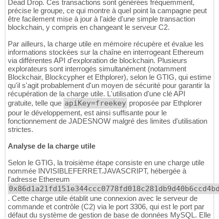
Dead Drop. Ces transactions sont générées fréquemment,
précise le groupe, ce qui montre à quel point la campagne peut
être facilement mise à jour à l'aide d'une simple transaction
blockchain, y compris en changeant le serveur C2.
Par ailleurs, la charge utile en mémoire récupère et évalue les
informations stockées sur la chaîne en interrogeant Ethereum
via différentes API d'exploration de blockchain. Plusieurs
explorateurs sont interrogés simultanément (notamment
Blockchair, Blockcypher et Ethplorer), selon le GTIG, qui estime
qu'il s'agit probablement d'un moyen de sécurité pour garantir la
récupération de la charge utile. L'utilisation d'une clé API
gratuite, telle que
apiKey=freekey
proposée par Ethplorer
pour le développement, est ainsi suffisante pour le
fonctionnement de JADESNOW malgré des limites d'utilisation
strictes.
Analyse de la charge utile
Selon le GTIG, la troisième étape consiste en une charge utile
nommée INVISIBLEFERRET.JAVASCRIPT, hébergée à
l'adresse Ethereum
0x86d1a21fd151e344ccc0778fd018c281db9d40b6ccd4b
. Cette charge utile établit une connexion avec le serveur de
commande et contrôle (C2) via le port 3306, qui est le port par
défaut du système de gestion de base de données MySQL. Elle