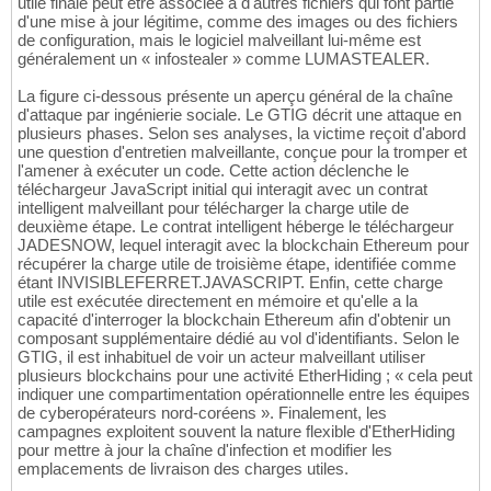
utile finale peut être associée à d'autres fichiers qui font partie
d'une mise à jour légitime, comme des images ou des fichiers
de configuration, mais le logiciel malveillant lui-même est
généralement un « infostealer » comme LUMASTEALER.
La figure ci-dessous présente un aperçu général de la chaîne
d'attaque par ingénierie sociale. Le GTIG décrit une attaque en
plusieurs phases. Selon ses analyses, la victime reçoit d'abord
une question d'entretien malveillante, conçue pour la tromper et
l'amener à exécuter un code. Cette action déclenche le
téléchargeur JavaScript initial qui interagit avec un contrat
intelligent malveillant pour télécharger la charge utile de
deuxième étape. Le contrat intelligent héberge le téléchargeur
JADESNOW, lequel interagit avec la blockchain Ethereum pour
récupérer la charge utile de troisième étape, identifiée comme
étant INVISIBLEFERRET.JAVASCRIPT. Enfin, cette charge
utile est exécutée directement en mémoire et qu'elle a la
capacité d'interroger la blockchain Ethereum afin d'obtenir un
composant supplémentaire dédié au vol d'identifiants. Selon le
GTIG, il est inhabituel de voir un acteur malveillant utiliser
plusieurs blockchains pour une activité EtherHiding ; « cela peut
indiquer une compartimentation opérationnelle entre les équipes
de cyberopérateurs nord-coréens ». Finalement, les
campagnes exploitent souvent la nature flexible d'EtherHiding
pour mettre à jour la chaîne d'infection et modifier les
emplacements de livraison des charges utiles.