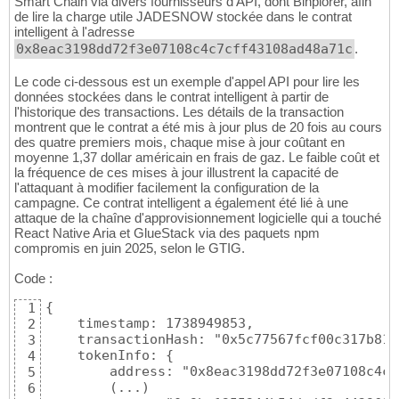
Smart Chain via divers fournisseurs d'API, dont Binplorer, afin
de lire la charge utile JADESNOW stockée dans le contrat
intelligent à l'adresse
0x8eac3198dd72f3e07108c4c7cff43108ad48a71c
.
Le code ci-dessous est un exemple d'appel API pour lire les
données stockées dans le contrat intelligent à partir de
l'historique des transactions. Les détails de la transaction
montrent que le contrat a été mis à jour plus de 20 fois au cours
des quatre premiers mois, chaque mise à jour coûtant en
moyenne 1,37 dollar américain en frais de gaz. Le faible coût et
la fréquence de ces mises à jour illustrent la capacité de
l'attaquant à modifier facilement la configuration de la
campagne. Ce contrat intelligent a également été lié à une
attaque de la chaîne d'approvisionnement logicielle qui a touché
React Native Aria et GlueStack via des paquets npm
compromis en juin 2025, selon le GTIG.
Code :
{

1
    timestamp: 1738949853,

2
    transactionHash: "0x5c77567fcf00c317b815
3
    tokenInfo: {

4
        address: "0x8eac3198dd72f3e07108c4c7
5
        (...)

6