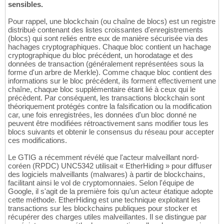
sensibles.
Pour rappel, une blockchain (ou chaîne de blocs) est un registre
distribué contenant des listes croissantes d'enregistrements
(blocs) qui sont reliés entre eux de manière sécurisée via des
hachages cryptographiques. Chaque bloc contient un hachage
cryptographique du bloc précédent, un horodatage et des
données de transaction (généralement représentées sous la
forme d'un arbre de Merkle). Comme chaque bloc contient des
informations sur le bloc précédent, ils forment effectivement une
chaîne, chaque bloc supplémentaire étant lié à ceux qui le
précèdent. Par conséquent, les transactions blockchain sont
théoriquement protégés contre la falsification ou la modification
car, une fois enregistrées, les données d'un bloc donné ne
peuvent être modifiées rétroactivement sans modifier tous les
blocs suivants et obtenir le consensus du réseau pour accepter
ces modifications.
Le GTIG a récemment révélé que l'acteur malveillant nord-
coréen (RPDC) UNC5342 utilisait « EtherHiding » pour diffuser
des logiciels malveillants (malwares) à partir de blockchains,
facilitant ainsi le vol de cryptomonnaies. Selon l'équipe de
Google, il s'agit de la première fois qu'un acteur étatique adopte
cette méthode. EtherHiding est une technique exploitant les
transactions sur les blockchains publiques pour stocker et
récupérer des charges utiles malveillantes. Il se distingue par