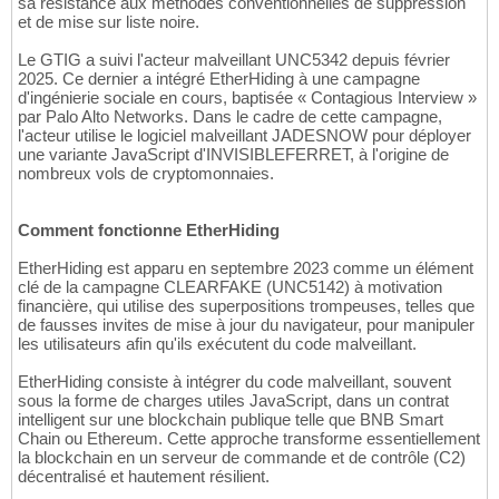
sa résistance aux méthodes conventionnelles de suppression
et de mise sur liste noire.
Le GTIG a suivi l'acteur malveillant UNC5342 depuis février
2025. Ce dernier a intégré EtherHiding à une campagne
d'ingénierie sociale en cours, baptisée « Contagious Interview »
par Palo Alto Networks. Dans le cadre de cette campagne,
l'acteur utilise le logiciel malveillant JADESNOW pour déployer
une variante JavaScript d'INVISIBLEFERRET, à l'origine de
nombreux vols de cryptomonnaies.
Comment fonctionne EtherHiding
EtherHiding est apparu en septembre 2023 comme un élément
clé de la campagne CLEARFAKE (UNC5142) à motivation
financière, qui utilise des superpositions trompeuses, telles que
de fausses invites de mise à jour du navigateur, pour manipuler
les utilisateurs afin qu'ils exécutent du code malveillant.
EtherHiding consiste à intégrer du code malveillant, souvent
sous la forme de charges utiles JavaScript, dans un contrat
intelligent sur une blockchain publique telle que BNB Smart
Chain ou Ethereum. Cette approche transforme essentiellement
la blockchain en un serveur de commande et de contrôle (C2)
décentralisé et hautement résilient.