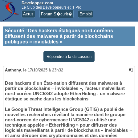
Developpez.com
Le Club des Développeurs et IT Pro
Actus
Forum S�curit�
Emploi
Sécurité
:
Des hackers étatiques nord-coréens
diffusent des malwares à partir de blockchains
publiques « inviolables »
Répondre à la discussion
Anthony
,
le 17/10/2025 à 23h32
#1
Des hackers d'un État-nation diffusent des malwares à
partir de blockchains « inviolables », l'acteur malveillant
nord-coréen UNC5342 adopte EtherHiding : un malware
étatique se cache dans les blockchains
Le Google Threat Intelligence Group (GTIG) a publié de
nouvelles recherches révélant la manière dont le groupe
nord-coréen de cybermenace UNC5342 a utilisé une
technique appelée « EtherHiding » pour diffuser des
logiciels malveillants à partir de blockchains « inviolables »
et ainsi dérober des cryptomonnaies et des données