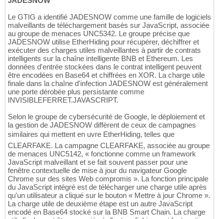
JADESNOW
Le GTIG a identifié JADESNOW comme une famille de logiciels
malveillants de téléchargement basés sur JavaScript, associée
au groupe de menaces UNC5342. Le groupe précise que
JADESNOW utilise EtherHiding pour récupérer, déchiffrer et
exécuter des charges utiles malveillantes à partir de contrats
intelligents sur la chaîne intelligente BNB et Ethereum. Les
données d'entrée stockées dans le contrat intelligent peuvent
être encodées en Base64 et chiffrées en XOR. La charge utile
finale dans la chaîne d'infection JADESNOW est généralement
une porte dérobée plus persistante comme
INVISIBLEFERRET.JAVASCRIPT.
Selon le groupe de cybersécurité de Google, le déploiement et
la gestion de JADESNOW diffèrent de ceux de campagnes
similaires qui mettent en uvre EtherHiding, telles que
CLEARFAKE. La campagne CLEARFAKE, associée au groupe
de menaces UNC5142, « fonctionne comme un framework
JavaScript malveillant et se fait souvent passer pour une
fenêtre contextuelle de mise à jour du navigateur Google
Chrome sur des sites Web compromis ». La fonction principale
du JavaScript intégré est de télécharger une charge utile après
qu'un utilisateur a cliqué sur le bouton « Mettre à jour Chrome ».
La charge utile de deuxième étape est un autre JavaScript
encodé en Base64 stocké sur la BNB Smart Chain. La charge