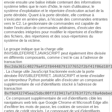
envoie ensuite une balise initiale contenant des informations
système telles que le nom d'hôte, le nom d'utilisateur, le
système d'exploitation et le répertoire d'exécution actuel de la
porte dérobée. Quant à la porte dérobée, elle continue à
s'exécuter en arrière-plan, à l'écoute des commandes entrantes
vers le C2. Le gestionnaire de commandes est capable de
traiter l'exécution de commandes arbitraires, d'exécuter des
commandes intégrées pour modifier le répertoire et d'exfiltrer
des fichiers, des répertoires et des sous-répertoires du
système de la victime.
Le groupe indique que la charge utile
INVISIBLEFERRET.JAVASCRIPT peut également être divisée
en différents composants, comme c'est le cas à l'adresse de
transaction
0xc2da361c40279a4f2f84448791377652f2bf41f06d18f
. La charge utile JavaScript fractionnée exécute la porte
dérobée INVISIBLEFERRET. JAVASCRIPT et tente d'installer
un interpréteur Python portable afin d'exécuter un composant
supplémentaire de vol d'identifiants stocké à l'adresse de
transaction
0xf9d432745ea15dbc00ff319417af3763f72fcf8a4debe
. Ce composant supplémentaire de vol d'identifiants cible les
navigateurs web tels que Google Chrome et Microsoft Edge afin
d'exfiltrer les mots de passe, les cookies de session et les
cartes de crédit stockés. Le composant de vol d'identifiants