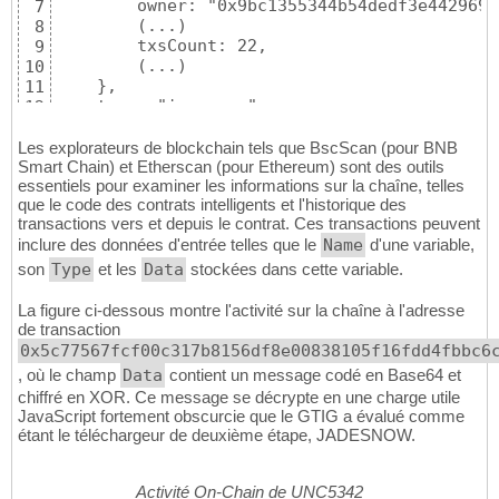
        owner: "0x9bc1355344b54dedf3e4429691
7
        (...)

8
        txsCount: 22,

9
        (...)

10
    },

11
    type: "issuance",

12
    value: "1",

13
    priority: 127,

14
Les explorateurs de blockchain tels que BscScan (pour BNB
    address: "0x9bc1355344b54dedf3e44296916e
Smart Chain) et Etherscan (pour Ethereum) sont des outils
15
essentiels pour examiner les informations sur la chaîne, telles
}
16
que le code des contrats intelligents et l'historique des
transactions vers et depuis le contrat. Ces transactions peuvent
inclure des données d'entrée telles que le
Name
d'une variable,
son
Type
et les
Data
stockées dans cette variable.
La figure ci-dessous montre l'activité sur la chaîne à l'adresse
de transaction
0x5c77567fcf00c317b8156df8e00838105f16fdd4fbbc6
, où le champ
Data
contient un message codé en Base64 et
chiffré en XOR. Ce message se décrypte en une charge utile
JavaScript fortement obscurcie que le GTIG a évalué comme
étant le téléchargeur de deuxième étape, JADESNOW.
Activité On-Chain de UNC5342