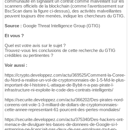
communauté en signalant un contrat comme malveillant sur les
scanners officiels de la blockchain (comme l'avertissement sur
BscScan dans la figure ci-dessus), des activités malveillantes
peuvent toujours être menées, indique les chercheurs du GTIG.
Source :
Google Threat Intelligence Group (GTIG)
Et vous ?
Quel est votre avis sur le sujet ?
Trouvez-vous les conclusions de cette recherche du GTIG
crédibles ou pertinentes ?
Voir aussi :
https://crypto.developpez.com/actu/369525/Comment-la-Coree-
du-Nord-a-realise-un-vol-de-cryptomonnaies-de-1-5-Md-le-plus-
important-de-l-histoire-L-attaque-de-Bybit-n-a-pas-pirate-l-
infrastructure-ni-exploite-le-code-des-contrats-intelligents/
https://securite.developpez.com/actu/366202/Des-pirates-nord-
coreens-ont-vole-1-3-milliard-de-dollars-de-cryptomonnaies-
cette-annee-representant-61-pourcent-des-pertes-mondiales/
https://securite.developpez.com/actu/375340/Des-hackers-ont-
menace-de-divulguer-les-bases-de-donnees-de-Google-si-l-
entreprise-ne-licenciait-pas-deux-de-ses-employes-tout-en-