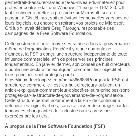
permettrait-d-assurer-la-securite-au-niveau-du-materiel/ pour
protester contre le fait que Windows 11 exige le TPM 2.0. « Il
faut continuer à mettre la pression sur Microsoft, soit en
passant à GNU/Linux, soit en évitant les nouvelles versions de
leurs logiciels, ou encore en retirant vos projets de Microsoft
GitHub », avait déclaré Greg Farough, responsable des
campagnes de la Free Software Foundation.
Cette posture militante trouve ses racines dans la gouvernance
même de l'organisation. Fondée il y a une quarantaine
d'années, la FSF a conçu une structure indépendante de toute
influence commerciale, afin de préserver ses principes
fondamentaux. En janvier dernier, son conseil de huit directeurs
a publié une déclaration expliquant comment leur objectif et
leurs principes sont protégés par la
https://linux.developpez.com/actu/366688/Pourquoi-la-FSF-est-
structuree-comme-elle-l-est-les-huit-directeurs-publient-un-
article-expliquant-comment-leur-objectif-et-leurs-principes-sont-
proteges-par-la-structure-de-gouvernance-de-l-organisation/.
Cette structure permet notamment à la FSF de continuer à
défendre les logiciels libres, sans se laisser décourager par les
tendances changeantes de l'industrie ou les pressions
exercées par les tiers.
À propos de la Free Software Foundation (FSF)