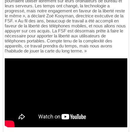
pourraient utiliser librement sur leurs ordinateurs de bureau et
leurs serveurs. Les temps ont changé, la technologie a
progressé, mais notre engagement en faveur de la liberté reste
le même », a déclaré Zoë Kooyman, directrice exécutive de la
FSF. « Au fil des ans, beaucoup de travail a été accompli en
faveur de la liberté des téléphones mobiles, et nous allons nous
appuyer sur ces acquis. La FSF est désormais prête à faire le
nécessaire pour apporter la liberté aux utilisateurs de
téléphones portables. Compte tenu de la complexité des
appareils, ce travail prendra du temps, mais nous avons
l'habitude de jouer la carte du long terme. »