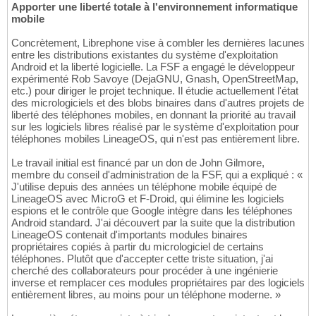
Apporter une liberté totale à l'environnement informatique
mobile
Concrètement, Librephone vise à combler les dernières lacunes
entre les distributions existantes du système d'exploitation
Android et la liberté logicielle. La FSF a engagé le développeur
expérimenté Rob Savoye (DejaGNU, Gnash, OpenStreetMap,
etc.) pour diriger le projet technique. Il étudie actuellement l'état
des micrologiciels et des blobs binaires dans d'autres projets de
liberté des téléphones mobiles, en donnant la priorité au travail
sur les logiciels libres réalisé par le système d'exploitation pour
téléphones mobiles LineageOS, qui n'est pas entièrement libre.
Le travail initial est financé par un don de John Gilmore,
membre du conseil d'administration de la FSF, qui a expliqué : «
J'utilise depuis des années un téléphone mobile équipé de
LineageOS avec MicroG et F-Droid, qui élimine les logiciels
espions et le contrôle que Google intègre dans les téléphones
Android standard. J'ai découvert par la suite que la distribution
LineageOS contenait d'importants modules binaires
propriétaires copiés à partir du micrologiciel de certains
téléphones. Plutôt que d'accepter cette triste situation, j'ai
cherché des collaborateurs pour procéder à une ingénierie
inverse et remplacer ces modules propriétaires par des logiciels
entièrement libres, au moins pour un téléphone moderne. »