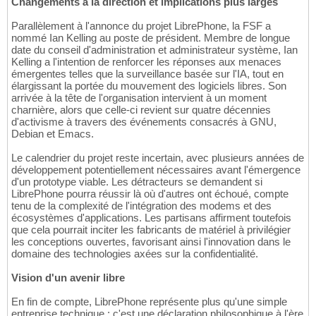
Changements à la direction et implications plus larges
Parallèlement à l'annonce du projet LibrePhone, la FSF a
nommé Ian Kelling au poste de président. Membre de longue
date du conseil d'administration et administrateur système, Ian
Kelling a l'intention de renforcer les réponses aux menaces
émergentes telles que la surveillance basée sur l'IA, tout en
élargissant la portée du mouvement des logiciels libres. Son
arrivée à la tête de l'organisation intervient à un moment
charnière, alors que celle-ci revient sur quatre décennies
d'activisme à travers des événements consacrés à GNU,
Debian et Emacs.
Le calendrier du projet reste incertain, avec plusieurs années de
développement potentiellement nécessaires avant l'émergence
d'un prototype viable. Les détracteurs se demandent si
LibrePhone pourra réussir là où d'autres ont échoué, compte
tenu de la complexité de l'intégration des modems et des
écosystèmes d'applications. Les partisans affirment toutefois
que cela pourrait inciter les fabricants de matériel à privilégier
les conceptions ouvertes, favorisant ainsi l'innovation dans le
domaine des technologies axées sur la confidentialité.
Vision d'un avenir libre
En fin de compte, LibrePhone représente plus qu'une simple
entreprise technique : c'est une déclaration philosophique à l'ère