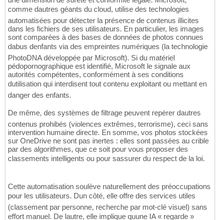
comme dautres géants du cloud, utilise des technologies
automatisées pour détecter la présence de contenus illicites
dans les fichiers de ses utilisateurs. En particulier, les images
sont comparées à des bases de données de photos connues
dabus denfants via des empreintes numériques (la technologie
PhotoDNA développée par Microsoft). Si du matériel
pédopornographique est identifié, Microsoft le signale aux
autorités compétentes, conformément à ses conditions
dutilisation qui interdisent tout contenu exploitant ou mettant en
danger des enfants.
De même, des systèmes de filtrage peuvent repérer dautres
contenus prohibés (violences extrêmes, terrorisme), ceci sans
intervention humaine directe. En somme, vos photos stockées
sur OneDrive ne sont pas inertes : elles sont passées au crible
par des algorithmes, que ce soit pour vous proposer des
classements intelligents ou pour sassurer du respect de la loi.
Cette automatisation soulève naturellement des préoccupations
pour les utilisateurs. Dun côté, elle offre des services utiles
(classement par personne, recherche par mot-clé visuel) sans
effort manuel. De lautre, elle implique quune IA « regarde »