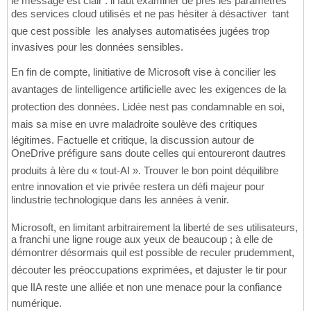
le message est clair : il faut examiner de près les paramètres
des services cloud utilisés et ne pas hésiter à désactiver  tant
que cest possible  les analyses automatisées jugées trop
invasives pour les données sensibles.
En fin de compte, linitiative de Microsoft vise à concilier les
avantages de lintelligence artificielle avec les exigences de la
protection des données. Lidée nest pas condamnable en soi,
mais sa mise en uvre maladroite soulève des critiques
légitimes. Factuelle et critique, la discussion autour de
OneDrive préfigure sans doute celles qui entoureront dautres
produits à lère du « tout-AI ». Trouver le bon point déquilibre
entre innovation et vie privée restera un défi majeur pour
lindustrie technologique dans les années à venir.
Microsoft, en limitant arbitrairement la liberté de ses utilisateurs,
a franchi une ligne rouge aux yeux de beaucoup ; à elle de
démontrer désormais quil est possible de reculer prudemment,
découter les préoccupations exprimées, et dajuster le tir pour
que lIA reste une alliée et non une menace pour la confiance
numérique.