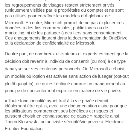
les regroupements de visages restent strictement privés
(uniquement visibles par le propriétaire du compte) et ne sont
pas utilisés pour entraîner les modèles dIA globaux de
Microsoft. En outre, Microsoft promet de ne pas exploiter ces
données à des fins commerciales, publicitaires ou de
marketing, ni de les partager à des tiers sans consentement.
Ces engagements figurent dans la documentation de OneDrive
et la déclaration de confidentialité de Microsoft.
Dautre part, de nombreux utilisateurs et experts estiment que la
décision doit revenir à lindividu de consentir (ou non) à ce type
danalyse sur ses contenus personnels. Or, Microsoft a choisi
un modèle où loption est activée sans action de lusager (opt-out
plutôt quopt-in), ce qui est critiqué comme un manquement au
principe de consentement explicite en matière de vie privée.
« Toute fonctionnalité ayant trait à la vie privée devrait
idéalement être opt-in, avec une documentation claire pour que
les utilisateurs comprennent ses bénéfices et risques et
puissent choisir en connaissance de cause » rappelle ainsi
Thorin Klosowski, un activiste sécurité/vie privée à lElectronic
Frontier Foundation