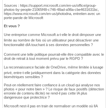
Sources : https://support.microsoft.com/en-us/office/group-
photos-by-people-21065f48-c746-48ad-a98a-cbe4631631bc,
https://www.microsoft.com/en-us/photodna, entretien avec un
porte-parole de Microsoft
Et vous ?
Une entreprise comme Microsoft a-t-elle le droit dimposer une
limite au nombre de fois où un utilisateur peut désactiver une
fonctionnalité dIA touchant à ses données personnelles ?
Comment une telle politique pourrait-elle être compatible avec le
droit de retrait à tout moment prévu par le RGPD ?
La reconnaissance faciale de OneDrive, même limitée à lusage
privé, entre-t-elle juridiquement dans la catégorie des données
biométriques sensibles ?
Peut-on réellement faire confiance à un cloud qui analyse nos
photos « pour notre bien » ? Le risque de faux positifs (détection
erronée de contenu illicite) ne rend-il pas cette IA plus
dangereuse que protectrice ?
Microsoft nest-il pas en train de normaliser un modèle où lIA