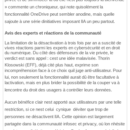
» commente un chroniqueur, qui note quisolément la
fonctionnalité OneDrive peut sembler anodine, mais quelle
sajoute à une série dinitiatives imposant lIA un peu partout.
Avis des experts et réactions de la communauté
La limitation de la désactivation à trois fois par an a suscité de
vives réactions parmi les experts en cybersécurité et en droit
du numérique. Du côté des défenseurs de la vie privée, le
verdict est sans appel : cest une idée malavisée. Thorin
Klosowski (EFF), déjà cité plus haut, exprime son
incompréhension face à ce choix quil juge anti-utilisateur. Pour
lui, non seulement la fonctionnalité aurait dû être facultative à
lactivation, mais en plus brider la possibilité de la couper va à
lencontre du droit des usagers à contrôler leurs données.
Aucun bénéfice clair nest apporté aux utilisateurs par une telle
restriction, si ce nest celui  cynique  déviter que trop de
personnes ne désactivent lIA. Cette opinion est largement
partagée dans la communauté infosec et privacy, où lon nhésite