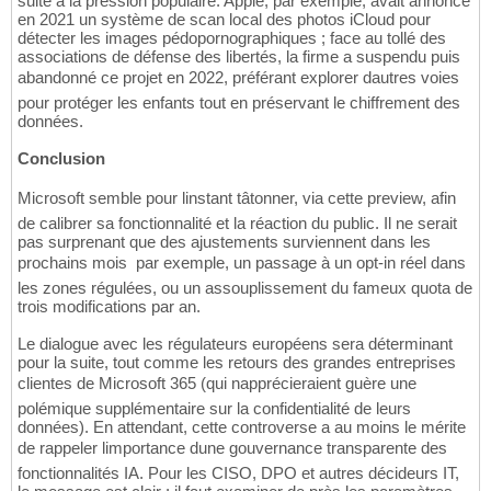
suite à la pression populaire. Apple, par exemple, avait annoncé
en 2021 un système de scan local des photos iCloud pour
détecter les images pédopornographiques ; face au tollé des
associations de défense des libertés, la firme a suspendu puis
abandonné ce projet en 2022, préférant explorer dautres voies
pour protéger les enfants tout en préservant le chiffrement des
données.
Conclusion
Microsoft semble pour linstant tâtonner, via cette preview, afin
de calibrer sa fonctionnalité et la réaction du public. Il ne serait
pas surprenant que des ajustements surviennent dans les
prochains mois  par exemple, un passage à un opt-in réel dans
les zones régulées, ou un assouplissement du fameux quota de
trois modifications par an.
Le dialogue avec les régulateurs européens sera déterminant
pour la suite, tout comme les retours des grandes entreprises
clientes de Microsoft 365 (qui napprécieraient guère une
polémique supplémentaire sur la confidentialité de leurs
données). En attendant, cette controverse a au moins le mérite
de rappeler limportance dune gouvernance transparente des
fonctionnalités IA. Pour les CISO, DPO et autres décideurs IT,