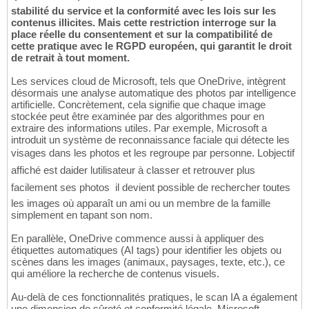
stabilité du service et la conformité avec les lois sur les
contenus illicites. Mais cette restriction interroge sur la
place réelle du consentement et sur la compatibilité de
cette pratique avec le RGPD européen, qui garantit le droit
de retrait à tout moment.
Les services cloud de Microsoft, tels que OneDrive, intègrent
désormais une analyse automatique des photos par intelligence
artificielle. Concrètement, cela signifie que chaque image
stockée peut être examinée par des algorithmes pour en
extraire des informations utiles. Par exemple, Microsoft a
introduit un système de reconnaissance faciale qui détecte les
visages dans les photos et les regroupe par personne. Lobjectif
affiché est daider lutilisateur à classer et retrouver plus
facilement ses photos  il devient possible de rechercher toutes
les images où apparaît un ami ou un membre de la famille
simplement en tapant son nom.
En parallèle, OneDrive commence aussi à appliquer des
étiquettes automatiques (AI tags) pour identifier les objets ou
scènes dans les images (animaux, paysages, texte, etc.), ce
qui améliore la recherche de contenus visuels.
Au-delà de ces fonctionnalités pratiques, le scan IA a également
une dimension de sûreté et conformité légale. Microsoft,