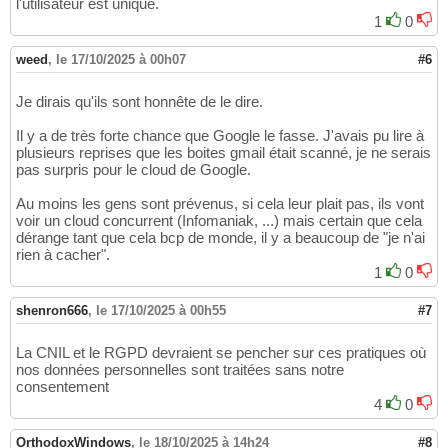
l'utilisateur est unique.
1
0
weed
,
le 17/10/2025 à 00h07
#6
Je dirais qu'ils sont honnête de le dire.
Il y a de très forte chance que Google le fasse. J'avais pu lire à
plusieurs reprises que les boites gmail était scanné, je ne serais
pas surpris pour le cloud de Google.
Au moins les gens sont prévenus, si cela leur plait pas, ils vont
voir un cloud concurrent (Infomaniak, ...) mais certain que cela
dérange tant que cela bcp de monde, il y a beaucoup de "je n'ai
rien à cacher".
1
0
shenron666
,
le 17/10/2025 à 00h55
#7
La CNIL et le RGPD devraient se pencher sur ces pratiques où
nos données personnelles sont traitées sans notre
consentement
4
0
OrthodoxWindows
,
le 18/10/2025 à 14h24
#8