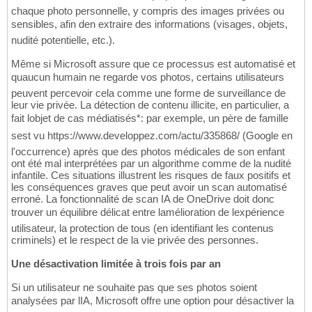
chaque photo personnelle, y compris des images privées ou
sensibles, afin den extraire des informations (visages, objets,
nudité potentielle, etc.).
Même si Microsoft assure que ce processus est automatisé et
quaucun humain ne regarde vos photos, certains utilisateurs
peuvent percevoir cela comme une forme de surveillance de
leur vie privée. La détection de contenu illicite, en particulier, a
fait lobjet de cas médiatisés*: par exemple, un père de famille
sest vu https://www.developpez.com/actu/335868/ (Google en
l'occurrence) après que des photos médicales de son enfant
ont été mal interprétées par un algorithme comme de la nudité
infantile. Ces situations illustrent les risques de faux positifs et
les conséquences graves que peut avoir un scan automatisé
erroné. La fonctionnalité de scan IA de OneDrive doit donc
trouver un équilibre délicat entre lamélioration de lexpérience
utilisateur, la protection de tous (en identifiant les contenus
criminels) et le respect de la vie privée des personnes.
Une désactivation limitée à trois fois par an
Si un utilisateur ne souhaite pas que ses photos soient
analysées par lIA, Microsoft offre une option pour désactiver la