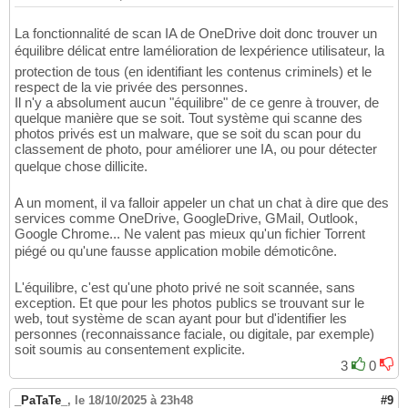
La fonctionnalité de scan IA de OneDrive doit donc trouver un
équilibre délicat entre lamélioration de lexpérience utilisateur, la
protection de tous (en identifiant les contenus criminels) et le
respect de la vie privée des personnes.
Il n'y a absolument aucun "équilibre" de ce genre à trouver, de
quelque manière que se soit. Tout système qui scanne des
photos privés est un malware, que se soit du scan pour du
classement de photo, pour améliorer une IA, ou pour détecter
quelque chose dillicite.
A un moment, il va falloir appeler un chat un chat à dire que des
services comme OneDrive, GoogleDrive, GMail, Outlook,
Google Chrome... Ne valent pas mieux qu'un fichier Torrent
piégé ou qu'une fausse application mobile démoticône.
L'équilibre, c'est qu'une photo privé ne soit scannée, sans
exception. Et que pour les photos publics se trouvant sur le
web, tout système de scan ayant pour but d'identifier les
personnes (reconnaissance faciale, ou digitale, par exemple)
soit soumis au consentement explicite.
3
0
_PaTaTe_
,
le 18/10/2025 à 23h48
#9