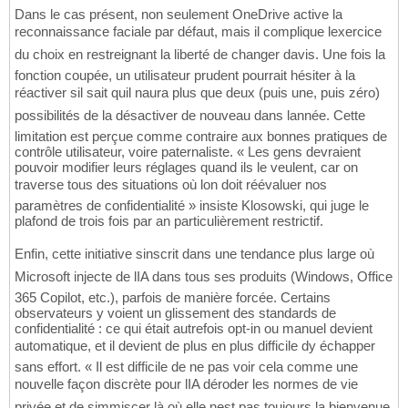
Dans le cas présent, non seulement OneDrive active la
reconnaissance faciale par défaut, mais il complique lexercice
du choix en restreignant la liberté de changer davis. Une fois la
fonction coupée, un utilisateur prudent pourrait hésiter à la
réactiver sil sait quil naura plus que deux (puis une, puis zéro)
possibilités de la désactiver de nouveau dans lannée. Cette
limitation est perçue comme contraire aux bonnes pratiques de
contrôle utilisateur, voire paternaliste. « Les gens devraient
pouvoir modifier leurs réglages quand ils le veulent, car on
traverse tous des situations où lon doit réévaluer nos
paramètres de confidentialité » insiste Klosowski, qui juge le
plafond de trois fois par an particulièrement restrictif.
Enfin, cette initiative sinscrit dans une tendance plus large où
Microsoft injecte de lIA dans tous ses produits (Windows, Office
365 Copilot, etc.), parfois de manière forcée. Certains
observateurs y voient un glissement des standards de
confidentialité : ce qui était autrefois opt-in ou manuel devient
automatique, et il devient de plus en plus difficile dy échapper
sans effort. « Il est difficile de ne pas voir cela comme une
nouvelle façon discrète pour lIA déroder les normes de vie
privée et de simmiscer là où elle nest pas toujours la bienvenue