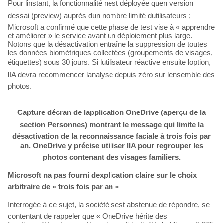
Pour linstant, la fonctionnalité nest déployée quen version
dessai (preview) auprès dun nombre limité dutilisateurs ;
Microsoft a confirmé que cette phase de test vise à « apprendre
et améliorer » le service avant un déploiement plus large.
Notons que la désactivation entraîne la suppression de toutes
les données biométriques collectées (groupements de visages,
étiquettes) sous 30 jours. Si lutilisateur réactive ensuite loption,
lIA devra recommencer lanalyse depuis zéro sur lensemble des
photos.
Capture décran de lapplication OneDrive (aperçu de la
section Personnes) montrant le message qui limite la
désactivation de la reconnaissance faciale à trois fois par
an. OneDrive y précise utiliser lIA pour regrouper les
photos contenant des visages familiers.
Microsoft na pas fourni dexplication claire sur le choix
arbitraire de « trois fois par an »
Interrogée à ce sujet, la société sest abstenue de répondre, se
contentant de rappeler que « OneDrive hérite des