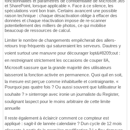
fonctionnalités et paramètres de confidentialité de Microsoft 365
et SharePoint, lorsque applicable ». Face à ce silence, les
spéculations vont bon train. Certains avancent une possible
raison technique : chaque désactivation oblige à effacer des
données et chaque réactivation impose de re-scanner
potentiellement des milliers de photos, ce qui mobilise
beaucoup de ressources de calcul.
Limiter le nombre de changements empêcherait des allers-
retours trop fréquents qui satureraient les serveurs. Dautres y
voient surtout une manuvre pour décourager lopt&#8209;out :
en restreignant strictement les occasions de couper lIA,
Microsoft sassure que la grande majorité des utilisateurs
laisseront la fonction activée en permanence. Quoi quil en soit,
la mesure est perçue comme inhabituelle et contraignante. «
Pourquoi pas quatre fois ? Ou aussi souvent que lutilisateur le
souhaite ? » sinterroge avec ironie un journaliste du Register,
soulignant laspect pour le moins arbitraire de cette limite
annuelle
Il reste également à éclaircir comment ce compteur est
appliqué : sagit-il de lannée calendaire ? Dun cycle de 12 mois