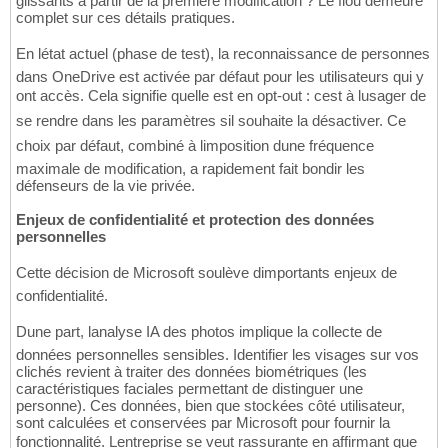
glissants à partir de la première modification ? Le flou demeure
complet sur ces détails pratiques.
En létat actuel (phase de test), la reconnaissance de personnes
dans OneDrive est activée par défaut pour les utilisateurs qui y
ont accès. Cela signifie quelle est en opt-out : cest à lusager de
se rendre dans les paramètres sil souhaite la désactiver. Ce
choix par défaut, combiné à limposition dune fréquence
maximale de modification, a rapidement fait bondir les
défenseurs de la vie privée.
Enjeux de confidentialité et protection des données
personnelles
Cette décision de Microsoft soulève dimportants enjeux de
confidentialité.
Dune part, lanalyse IA des photos implique la collecte de
données personnelles sensibles. Identifier les visages sur vos
clichés revient à traiter des données biométriques (les
caractéristiques faciales permettant de distinguer une
personne). Ces données, bien que stockées côté utilisateur,
sont calculées et conservées par Microsoft pour fournir la
fonctionnalité. Lentreprise se veut rassurante en affirmant que