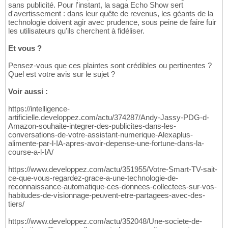
sans publicité. Pour l'instant, la saga Echo Show sert
d'avertissement : dans leur quête de revenus, les géants de la
technologie doivent agir avec prudence, sous peine de faire fuir
les utilisateurs qu'ils cherchent à fidéliser.
Et vous ?
Pensez-vous que ces plaintes sont crédibles ou pertinentes ?
Quel est votre avis sur le sujet ?
Voir aussi :
https://intelligence-
artificielle.developpez.com/actu/374287/Andy-Jassy-PDG-d-
Amazon-souhaite-integrer-des-publicites-dans-les-
conversations-de-votre-assistant-numerique-Alexaplus-
alimente-par-l-IA-apres-avoir-depense-une-fortune-dans-la-
course-a-l-IA/
https://www.developpez.com/actu/351955/Votre-Smart-TV-sait-
ce-que-vous-regardez-grace-a-une-technologie-de-
reconnaissance-automatique-ces-donnees-collectees-sur-vos-
habitudes-de-visionnage-peuvent-etre-partagees-avec-des-
tiers/
https://www.developpez.com/actu/352048/Une-societe-de-