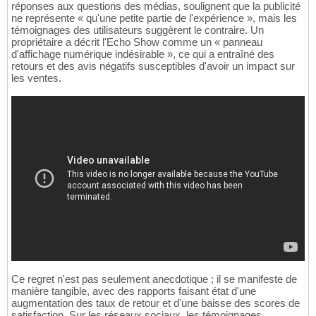
réponses aux questions des médias, soulignent que la publicité
ne représente « qu'une petite partie de l'expérience », mais les
témoignages des utilisateurs suggèrent le contraire. Un
propriétaire a décrit l'Echo Show comme un « panneau
d'affichage numérique indésirable », ce qui a entraîné des
retours et des avis négatifs susceptibles d'avoir un impact sur
les ventes.
Ce regret n'est pas seulement anecdotique ; il se manifeste de
manière tangible, avec des rapports faisant état d'une
augmentation des taux de retour et d'une baisse des scores de
satisfaction. Sur les réseaux sociaux, les témoignages