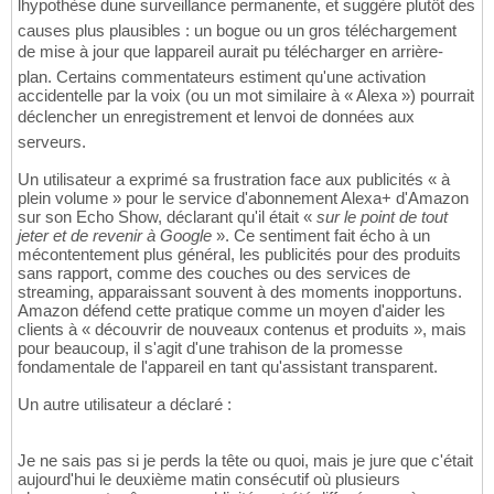
lhypothèse dune surveillance permanente, et suggère plutôt des
causes plus plausibles : un bogue ou un gros téléchargement
de mise à jour que lappareil aurait pu télécharger en arrière-
plan. Certains commentateurs estiment qu'une activation
accidentelle par la voix (ou un mot similaire à « Alexa ») pourrait
déclencher un enregistrement et lenvoi de données aux
serveurs.
Un utilisateur a exprimé sa frustration face aux publicités « à
plein volume » pour le service d'abonnement Alexa+ d'Amazon
sur son Echo Show, déclarant qu'il était «
sur le point de tout
jeter et de revenir à Google
». Ce sentiment fait écho à un
mécontentement plus général, les publicités pour des produits
sans rapport, comme des couches ou des services de
streaming, apparaissant souvent à des moments inopportuns.
Amazon défend cette pratique comme un moyen d'aider les
clients à « découvrir de nouveaux contenus et produits », mais
pour beaucoup, il s'agit d'une trahison de la promesse
fondamentale de l'appareil en tant qu'assistant transparent.
Un autre utilisateur a déclaré :
Je ne sais pas si je perds la tête ou quoi, mais je jure que c'était
aujourd'hui le deuxième matin consécutif où plusieurs