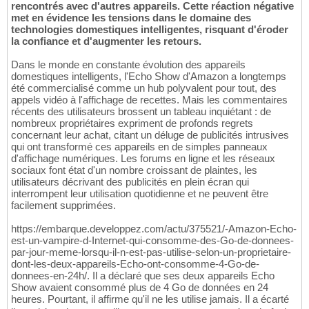
rencontrés avec d'autres appareils. Cette réaction négative
met en évidence les tensions dans le domaine des
technologies domestiques intelligentes, risquant d'éroder
la confiance et d'augmenter les retours.
Dans le monde en constante évolution des appareils
domestiques intelligents, l'Echo Show d'Amazon a longtemps
été commercialisé comme un hub polyvalent pour tout, des
appels vidéo à l'affichage de recettes. Mais les commentaires
récents des utilisateurs brossent un tableau inquiétant : de
nombreux propriétaires expriment de profonds regrets
concernant leur achat, citant un déluge de publicités intrusives
qui ont transformé ces appareils en de simples panneaux
d'affichage numériques. Les forums en ligne et les réseaux
sociaux font état d'un nombre croissant de plaintes, les
utilisateurs décrivant des publicités en plein écran qui
interrompent leur utilisation quotidienne et ne peuvent être
facilement supprimées.
https://embarque.developpez.com/actu/375521/-Amazon-Echo-
est-un-vampire-d-Internet-qui-consomme-des-Go-de-donnees-
par-jour-meme-lorsqu-il-n-est-pas-utilise-selon-un-proprietaire-
dont-les-deux-appareils-Echo-ont-consomme-4-Go-de-
donnees-en-24h/. Il a déclaré que ses deux appareils Echo
Show avaient consommé plus de 4 Go de données en 24
heures. Pourtant, il affirme qu'il ne les utilise jamais. Il a écarté