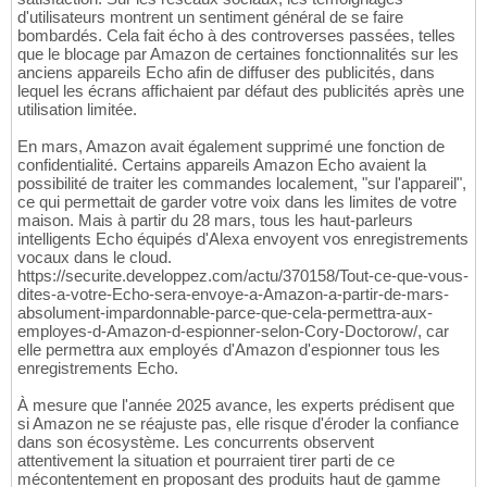
d'utilisateurs montrent un sentiment général de se faire
bombardés. Cela fait écho à des controverses passées, telles
que le blocage par Amazon de certaines fonctionnalités sur les
anciens appareils Echo afin de diffuser des publicités, dans
lequel les écrans affichaient par défaut des publicités après une
utilisation limitée.
En mars, Amazon avait également supprimé une fonction de
confidentialité. Certains appareils Amazon Echo avaient la
possibilité de traiter les commandes localement, "sur l'appareil",
ce qui permettait de garder votre voix dans les limites de votre
maison. Mais à partir du 28 mars, tous les haut-parleurs
intelligents Echo équipés d'Alexa envoyent vos enregistrements
vocaux dans le cloud.
https://securite.developpez.com/actu/370158/Tout-ce-que-vous-
dites-a-votre-Echo-sera-envoye-a-Amazon-a-partir-de-mars-
absolument-impardonnable-parce-que-cela-permettra-aux-
employes-d-Amazon-d-espionner-selon-Cory-Doctorow/, car
elle permettra aux employés d'Amazon d'espionner tous les
enregistrements Echo.
À mesure que l'année 2025 avance, les experts prédisent que
si Amazon ne se réajuste pas, elle risque d'éroder la confiance
dans son écosystème. Les concurrents observent
attentivement la situation et pourraient tirer parti de ce
mécontentement en proposant des produits haut de gamme