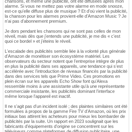
chansons, et même une publicité, ont été diffusées après mon
alarme. Si vous ne mettez pas votre alarme en mode snooze,
est-ce qu'elle diffuse plus de musique ? Et d'où vient la publicité,
la chanson pour les alarmes provient-elle d'Amazon Music ? Je
n'ai pas d'abonnement premium.
Je dors pendant les chansons qui ne sont pas celles de mon
réveil, mais dès que j'entends une publicité, je me dis « c'est
quoi ce bordel » et j'éteins le réveil.
L'escalade des publicités semble liée à la volonté plus générale
d'Amazon de monétiser son écosystème matériel. Les
observateurs du secteur notent que l'entreprise intègre de plus
en plus la publicité dans ses appareils, une tendance qui s'est
accélérée avec l'introduction de niveaux financés par la publicité
dans des services tels que Prime Video. Ces promotions en
plein écran sur les appareils Echo Show font qu'Alexa
ressemble moins à une assistante utile qu'à une représentante
commerciale insistante, les publicités dominant l'interface
même lorsque l'appareil est inactif.
Il ne s'agit pas d'un incident isolé ; des plaintes similaires ont été
formulées à propos de la gamme Fire TV d'Amazon, où les prix
initiaux bas attirent les acheteurs pour mieux les bombarder de
publicités par la suite. Un rapport en 2023 soulignait que les
fabricants d'équipements d'origine se concentrent sur les
téléviseurs comme plateformes de diffusion publicitaire, une