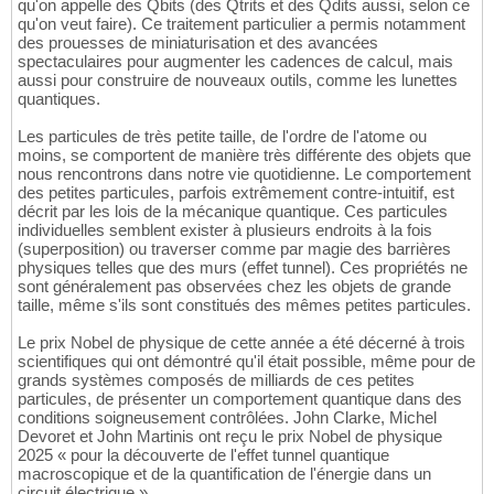
qu'on appelle des Qbits (des Qtrits et des Qdits aussi, selon ce
qu'on veut faire). Ce traitement particulier a permis notamment
des prouesses de miniaturisation et des avancées
spectaculaires pour augmenter les cadences de calcul, mais
aussi pour construire de nouveaux outils, comme les lunettes
quantiques.
Les particules de très petite taille, de l'ordre de l'atome ou
moins, se comportent de manière très différente des objets que
nous rencontrons dans notre vie quotidienne. Le comportement
des petites particules, parfois extrêmement contre-intuitif, est
décrit par les lois de la mécanique quantique. Ces particules
individuelles semblent exister à plusieurs endroits à la fois
(superposition) ou traverser comme par magie des barrières
physiques telles que des murs (effet tunnel). Ces propriétés ne
sont généralement pas observées chez les objets de grande
taille, même s'ils sont constitués des mêmes petites particules.
Le prix Nobel de physique de cette année a été décerné à trois
scientifiques qui ont démontré qu'il était possible, même pour de
grands systèmes composés de milliards de ces petites
particules, de présenter un comportement quantique dans des
conditions soigneusement contrôlées. John Clarke, Michel
Devoret et John Martinis ont reçu le prix Nobel de physique
2025 « pour la découverte de l'effet tunnel quantique
macroscopique et de la quantification de l'énergie dans un
circuit électrique ».