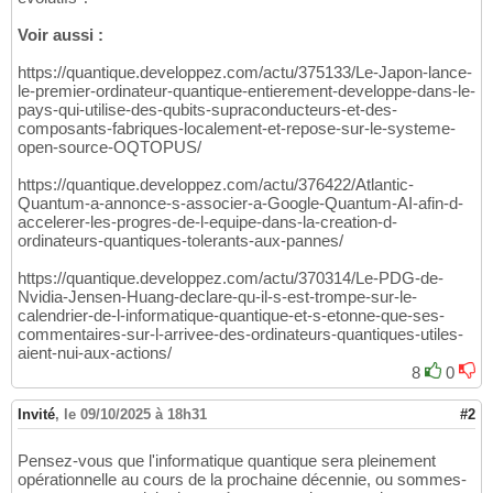
Voir aussi :
https://quantique.developpez.com/actu/375133/Le-Japon-lance-
le-premier-ordinateur-quantique-entierement-developpe-dans-le-
pays-qui-utilise-des-qubits-supraconducteurs-et-des-
composants-fabriques-localement-et-repose-sur-le-systeme-
open-source-OQTOPUS/
https://quantique.developpez.com/actu/376422/Atlantic-
Quantum-a-annonce-s-associer-a-Google-Quantum-AI-afin-d-
accelerer-les-progres-de-l-equipe-dans-la-creation-d-
ordinateurs-quantiques-tolerants-aux-pannes/
https://quantique.developpez.com/actu/370314/Le-PDG-de-
Nvidia-Jensen-Huang-declare-qu-il-s-est-trompe-sur-le-
calendrier-de-l-informatique-quantique-et-s-etonne-que-ses-
commentaires-sur-l-arrivee-des-ordinateurs-quantiques-utiles-
aient-nui-aux-actions/
8
0
Invité
,
le 09/10/2025 à 18h31
#2
Pensez-vous que l'informatique quantique sera pleinement
opérationnelle au cours de la prochaine décennie, ou sommes-