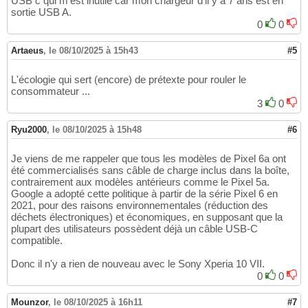
USB c qui m'est inutile car mon chargeur d'il y a 7 ans est en
sortie USB A.
0
0
Artaeus
,
le 08/10/2025 à 15h43
#5
L'écologie qui sert (encore) de prétexte pour rouler le
consommateur ...
3
0
Ryu2000
,
le 08/10/2025 à 15h48
#6
Je viens de me rappeler que tous les modèles de Pixel 6a ont
été commercialisés sans câble de charge inclus dans la boîte,
contrairement aux modèles antérieurs comme le Pixel 5a.
Google a adopté cette politique à partir de la série Pixel 6 en
2021, pour des raisons environnementales (réduction des
déchets électroniques) et économiques, en supposant que la
plupart des utilisateurs possèdent déjà un câble USB-C
compatible.
Donc il n'y a rien de nouveau avec le Sony Xperia 10 VII.
0
0
Mounzor
,
le 08/10/2025 à 16h11
#7