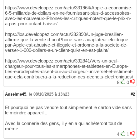
https://www.developpez.com/actu/331964/Apple-a-economise-
6-5-milliards-de-dollars-en-ne-fournissant-plus-d-accessoires-
avec-les-nouveaux-iPhones-les-critiques-notent-que-le-prix-n-
a-pas-pour-autant-baisse/
https://ios.developpez.com/actu/332890/Un-juge-bresilien-
affirme-que-la-vente-d-un-iPhone-sans-adaptateur-electrique-
par-Apple-est-abusive-et-illegale-et-ordonne-a-la-societe-de-
verser-1-000-dollars-a-un-client-qui-s-en-est-plaint/
https://www.developpez.com/actu/332841/Vers-un-seul-
chargeur-pour-tous-les-smartphones-et-tablettes-en-Europe-
Les-eurodeputes-disent-oui-au-chargeur-universel-et-estiment-
que-cela-contribuera-a-la-reduction-des-dechets-electroniques/
8
0
Anselme45
,
le 08/10/2025 à 13h23
#2
Et pourquoi ne pas vendre tout simplement le carton vide sans
le moindre appareil...
Avec la connerie des gens, il y en a qui achèteront tout de
même...
4
1