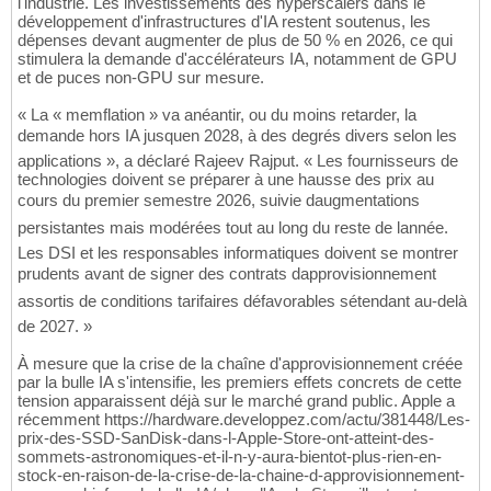
l'industrie. Les investissements des hyperscalers dans le
développement d'infrastructures d'IA restent soutenus, les
dépenses devant augmenter de plus de 50 % en 2026, ce qui
stimulera la demande d'accélérateurs IA, notamment de GPU
et de puces non-GPU sur mesure.
« La « memflation » va anéantir, ou du moins retarder, la
demande hors IA jusquen 2028, à des degrés divers selon les
applications », a déclaré Rajeev Rajput. « Les fournisseurs de
technologies doivent se préparer à une hausse des prix au
cours du premier semestre 2026, suivie daugmentations
persistantes mais modérées tout au long du reste de lannée.
Les DSI et les responsables informatiques doivent se montrer
prudents avant de signer des contrats dapprovisionnement
assortis de conditions tarifaires défavorables sétendant au-delà
de 2027. »
À mesure que la crise de la chaîne d'approvisionnement créée
par la bulle IA s'intensifie, les premiers effets concrets de cette
tension apparaissent déjà sur le marché grand public. Apple a
récemment https://hardware.developpez.com/actu/381448/Les-
prix-des-SSD-SanDisk-dans-l-Apple-Store-ont-atteint-des-
sommets-astronomiques-et-il-n-y-aura-bientot-plus-rien-en-
stock-en-raison-de-la-crise-de-la-chaine-d-approvisionnement-