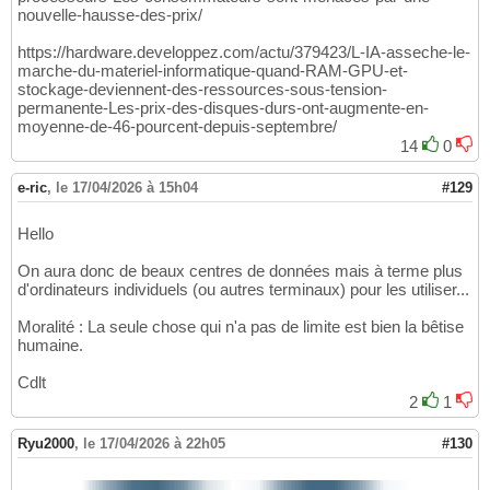
nouvelle-hausse-des-prix/
https://hardware.developpez.com/actu/379423/L-IA-asseche-le-
marche-du-materiel-informatique-quand-RAM-GPU-et-
stockage-deviennent-des-ressources-sous-tension-
permanente-Les-prix-des-disques-durs-ont-augmente-en-
moyenne-de-46-pourcent-depuis-septembre/
14
0
e-ric
,
le 17/04/2026 à 15h04
#129
Hello
On aura donc de beaux centres de données mais à terme plus
d'ordinateurs individuels (ou autres terminaux) pour les utiliser...
Moralité : La seule chose qui n'a pas de limite est bien la bêtise
humaine.
Cdlt
2
1
Ryu2000
,
le 17/04/2026 à 22h05
#130