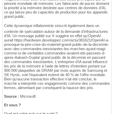
pénurie mondiale de mémoire. Les fabricants de puces donnent
la priorité à la mémoire destinée aux centres de données d'IA,
ce qui laisse peu de capacités de production pour les appareils
grand public.
Cette dynamique inflationniste sinscrit également dans un
contexte de spéculation autour de la demande d'infrastructures
d'IA. Un message publié sur X suggère en effet qu'OpenAI
aurait https://hardware.developpez.com/actu/381621/OpenAI-a-
provoque-la-pire-crise-du-materiel-grand-public-de-la-decennie-
avec-des-commandes-inexistantes-les-marches-ayant-reagi-
comme-si-de-veritables-commandes-avaient-ete-passees-d-
apres-Aakash-Gupta/ grand public de la décennie en passant
des commandes inexistantes. L'entreprise d'IA aurait influencé
les prix de la mémoire à l'aide de lettres d'intention portant sur
900 000 plaquettes de DRAM par mois auprès de Samsung et
SK Hynix, soit l'équivalent estimé de 40 % de l'offre mondiale.
Bien qu'aucune transaction effective n'ait été conclue, le
marché a interprété ces engagements comme des commandes
fermes, alimentant par conséquent la hausse des prix.
Source :
Microsoft
Et vous ?
Quel est votre avis sur le sujet ?