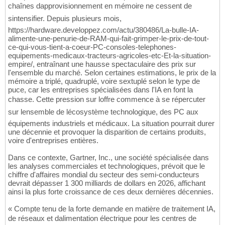
chaînes dapprovisionnement en mémoire ne cessent de
sintensifier. Depuis plusieurs mois,
https://hardware.developpez.com/actu/380486/La-bulle-IA-
alimente-une-penurie-de-RAM-qui-fait-grimper-le-prix-de-tout-
ce-qui-vous-tient-a-coeur-PC-consoles-telephones-
equipements-medicaux-tracteurs-agricoles-etc-Et-la-situation-
empire/, entraînant une hausse spectaculaire des prix sur
l'ensemble du marché. Selon certaines estimations, le prix de la
mémoire a triplé, quadruplé, voire sextuplé selon le type de
puce, car les entreprises spécialisées dans l'IA en font la
chasse. Cette pression sur loffre commence à se répercuter
sur lensemble de lécosystème technologique, des PC aux
équipements industriels et médicaux. La situation pourrait durer
une décennie et provoquer la disparition de certains produits,
voire d'entreprises entières.
Dans ce contexte, Gartner, Inc., une société spécialisée dans
les analyses commerciales et technologiques, prévoit que le
chiffre d'affaires mondial du secteur des semi-conducteurs
devrait dépasser 1 300 milliards de dollars en 2026, affichant
ainsi la plus forte croissance de ces deux dernières décennies.
« Compte tenu de la forte demande en matière de traitement IA,
de réseaux et dalimentation électrique pour les centres de