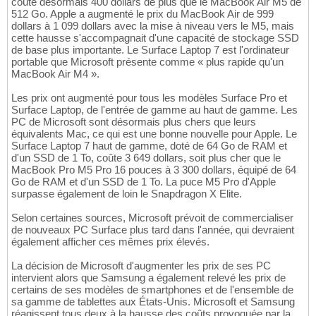
coûte désormais 400 dollars de plus que le MacBook Air M5 de
512 Go. Apple a augmenté le prix du MacBook Air de 999
dollars à 1 099 dollars avec la mise à niveau vers le M5, mais
cette hausse s'accompagnait d'une capacité de stockage SSD
de base plus importante. Le Surface Laptop 7 est l'ordinateur
portable que Microsoft présente comme « plus rapide qu'un
MacBook Air M4 ».
Les prix ont augmenté pour tous les modèles Surface Pro et
Surface Laptop, de l'entrée de gamme au haut de gamme. Les
PC de Microsoft sont désormais plus chers que leurs
équivalents Mac, ce qui est une bonne nouvelle pour Apple. Le
Surface Laptop 7 haut de gamme, doté de 64 Go de RAM et
d'un SSD de 1 To, coûte 3 649 dollars, soit plus cher que le
MacBook Pro M5 Pro 16 pouces à 3 300 dollars, équipé de 64
Go de RAM et d'un SSD de 1 To. La puce M5 Pro d'Apple
surpasse également de loin le Snapdragon X Elite.
Selon certaines sources, Microsoft prévoit de commercialiser
de nouveaux PC Surface plus tard dans l'année, qui devraient
également afficher ces mêmes prix élevés.
La décision de Microsoft d'augmenter les prix de ses PC
intervient alors que Samsung a également relevé les prix de
certains de ses modèles de smartphones et de l'ensemble de
sa gamme de tablettes aux États-Unis. Microsoft et Samsung
réagissent tous deux à la hausse des coûts provoquée par la