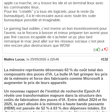
apple ca marche, on y trouve les ide et un terminal linux avec
les commandes linux.
Pour les "créatifs" y'a tous els logiciels, pour le reste (la
bureautique), il à le nécessaire aussi avec toute les suite
bureautique possible et imaginable.
Le gaming faut oublier, c'est meme un bon investissement pour
l'avenir, sa te forcera à bosser et mieux préparer ton avenir pour
pas finir cassos incapable de s'acheter un pc plus tard
remarque le mac peut aller sur les réseaux sociaux c'est peut
etre encore plus destructeurs que WOW
0
4
Mathis Lucas
,
le 25/05/2026 à 22h46
#132
La mémoire représente désormais 63 % du coût total des
composants des puces d'IA. La bulle IA fait grimper les prix
de la mémoire et force des fabricants comme Microsoft à
augmenter le prix de leurs appareils
Un nouveau rapport de l'institut de recherche Epoch AI
révèle une transformation majeure dans la structure des
coûts de fabrication des puces d'IA. Entre début 2024 et fin
2025, la part allouée à la mémoire à haute bande passante
(HBM) est passée de 52 % à 63 % des dépenses totales. En