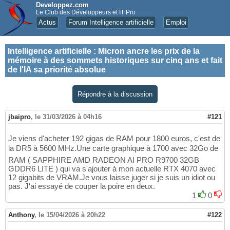
Developpez.com
Le Club des Développeurs et IT Pro
Actus
Forum Intelligence artificielle
Emploi
Intelligence artificielle
:
Micron ancre les prix de la
mémoire à des sommets historiques sur cinq ans et fait
de l'IA sa priorité absolue
Répondre à la discussion
jbaipro
,
le 31/03/2026 à 04h16
#121
Je viens d'acheter 192 gigas de RAM pour 1800 euros, c'est de
la DR5 à 5600 MHz.Une carte graphique à 1700 avec 32Go de
RAM ( SAPPHIRE AMD RADEON AI PRO R9700 32GB
GDDR6 LITE ) qui va s'ajouter à mon actuelle RTX 4070 avec
12 gigabits de VRAM.Je vous laisse juger si je suis un idiot ou
pas. J'ai essayé de couper la poire en deux.
1
0
Anthony
,
le 15/04/2026 à 20h22
#122