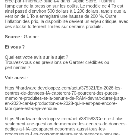
cree-par-l-infernale-bulle-IA/ dans l'Apple Store, illustrant
l'ampleur de la pression sur les coûts. Le modèle de 4 To est
ainsi passé d'environ 500 dollars à 1 200 dollars, tandis que la
version de 1 To a enregistré une hausse de 200 %. Outre
l'inflation des prix, la disponibilité devient un enjeu critique, avec
des stocks fortement limités sur certains produits.
Source :
Gartner
Et vous ?
Quel est votre avis sur le sujet ?
Trouvez-vous ces prévisions de Gartner crédibles ou
pertinentes ?
Voir aussi :
https://hardware.developpez.com/actu/379321/En-2026-les-
centres-de-donnees-IA-capteront-70-pourcent-des-puces-
memoire-produites-et-la-penurie-de-RAM-devrait-durer-jusqu-
en-2029-car-la-production-de-2028-qui-n-est-pas-encore-
fabriquee-est-deja-vendue/
https://hardware.developpez.com/actu/381583/Ce-n-est-plus-
seulement-une-question-de-memoire-les-centres-de-donnees-
dedies-a-l-IA-accaparent-desormais-aussi-tous-les-
processeurs-Les-consommateurs-sont-menaces-par-une-