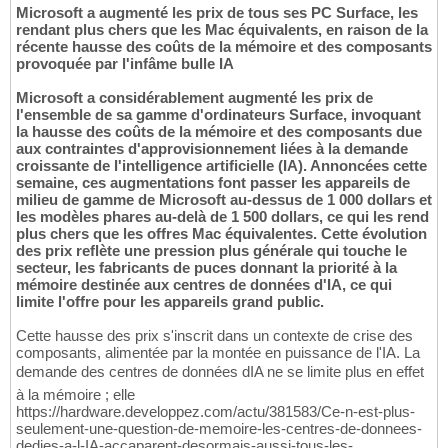
Microsoft a augmenté les prix de tous ses PC Surface, les
rendant plus chers que les Mac équivalents, en raison de la
récente hausse des coûts de la mémoire et des composants
provoquée par l'infâme bulle IA
Microsoft a considérablement augmenté les prix de
l'ensemble de sa gamme d'ordinateurs Surface, invoquant
la hausse des coûts de la mémoire et des composants due
aux contraintes d'approvisionnement liées à la demande
croissante de l'intelligence artificielle (IA). Annoncées cette
semaine, ces augmentations font passer les appareils de
milieu de gamme de Microsoft au-dessus de 1 000 dollars et
les modèles phares au-delà de 1 500 dollars, ce qui les rend
plus chers que les offres Mac équivalentes. Cette évolution
des prix reflète une pression plus générale qui touche le
secteur, les fabricants de puces donnant la priorité à la
mémoire destinée aux centres de données d'IA, ce qui
limite l'offre pour les appareils grand public.
Cette hausse des prix s'inscrit dans un contexte de crise des
composants, alimentée par la montée en puissance de l'IA. La
demande des centres de données dIA ne se limite plus en effet
à la mémoire ; elle
https://hardware.developpez.com/actu/381583/Ce-n-est-plus-
seulement-une-question-de-memoire-les-centres-de-donnees-
dedies-a-l-IA-accaparent-desormais-aussi-tous-les-