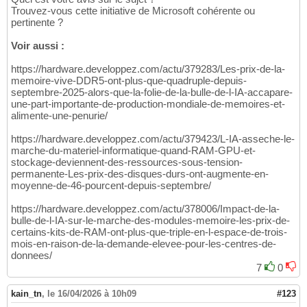
Trouvez-vous cette initiative de Microsoft cohérente ou
pertinente ?
Voir aussi :
https://hardware.developpez.com/actu/379283/Les-prix-de-la-
memoire-vive-DDR5-ont-plus-que-quadruple-depuis-
septembre-2025-alors-que-la-folie-de-la-bulle-de-l-IA-accapare-
une-part-importante-de-production-mondiale-de-memoires-et-
alimente-une-penurie/
https://hardware.developpez.com/actu/379423/L-IA-asseche-le-
marche-du-materiel-informatique-quand-RAM-GPU-et-
stockage-deviennent-des-ressources-sous-tension-
permanente-Les-prix-des-disques-durs-ont-augmente-en-
moyenne-de-46-pourcent-depuis-septembre/
https://hardware.developpez.com/actu/378006/Impact-de-la-
bulle-de-l-IA-sur-le-marche-des-modules-memoire-les-prix-de-
certains-kits-de-RAM-ont-plus-que-triple-en-l-espace-de-trois-
mois-en-raison-de-la-demande-elevee-pour-les-centres-de-
donnees/
7
0
kain_tn
,
le 16/04/2026 à 10h09
#123