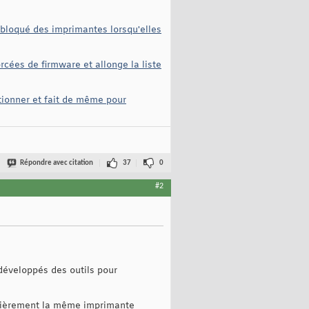
r bloqué des imprimantes lorsqu'elles
rcées de firmware et allonge la liste
tionner et fait de même pour
Répondre avec citation
37
0
#2
 développés des outils pour
gulièrement la même imprimante