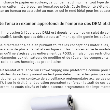
 charge le papier en rouleau, ce qui permet d'imprimer tout type de 
 un cutter intégré pour un formatage précis. Cette flexibilité s'éten
sur un bureau ou accroché au mur, ce qui le rend idéal pour les espaces
e l'encre : examen approfondi de l'emprise des DRM et de
l'impression à l'égard des DRM est depuis longtemps un sujet de contr
alité, tandis que ses détracteurs affirment qu'elle gonfle les coûts 
 directement à cela en publiant toutes les conceptions matérielles, le
he a suscité plusieurs débats en ligne sur les nuances entre le modèle
en qu'il ne s'agisse pas entièrement de FOSS, en raison des restrictio
néanmoins aux utilisateurs de modifier et de réparer les composants, 
e celle de ses homologues propriétaires.
rait bientôt être lancé sur Crowd Supply, une plateforme connue pour 
alistes du secteur y voient un test pour déterminer si les principes d
rticulier dans un contexte de surveillance réglementaire accrue des pr
'UE sur le droit à la réparation pourraient renforcer l'attrait de ces 
plorent les coûts élevés et l'obsolescence programmée des imprimante