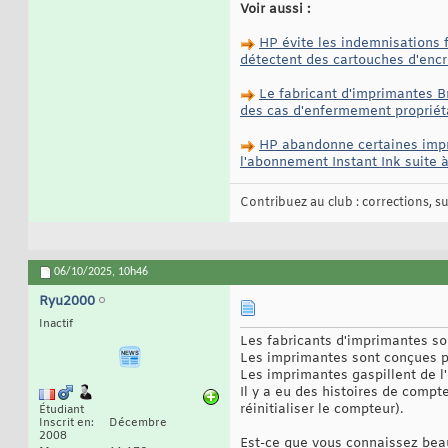
Voir aussi :
HP évite les indemnisations f
détectent des cartouches d'encr
Le fabricant d'imprimantes Br
des cas d'enfermement propriét
HP abandonne certaines impri
l'abonnement Instant Ink suite
Contribuez au club : corrections, sug
06/10/2025,
10h46
Ryu2000
Inactif
Les fabricants d'imprimantes s
Les imprimantes sont conçues po
Les imprimantes gaspillent de l'
Il y a eu des histoires de compt
réinitialiser le compteur).
Étudiant
Inscrit en
Décembre
2008
Est-ce que vous connaissez beau