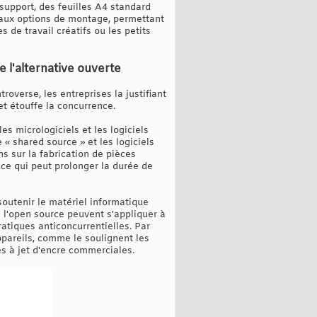
support, des feuilles A4 standard
d aux options de montage, permettant
 de travail créatifs ou les petits
 l'alternative ouverte
overse, les entreprises la justifiant
et étouffe la concurrence.
s micrologiciels et les logiciels
 « shared source » et les logiciels
ns sur la fabrication de pièces
ce qui peut prolonger la durée de
soutenir le matériel informatique
e l'open source peuvent s'appliquer à
atiques anticoncurrentielles. Par
appareils, comme le soulignent les
s à jet d'encre commerciales.