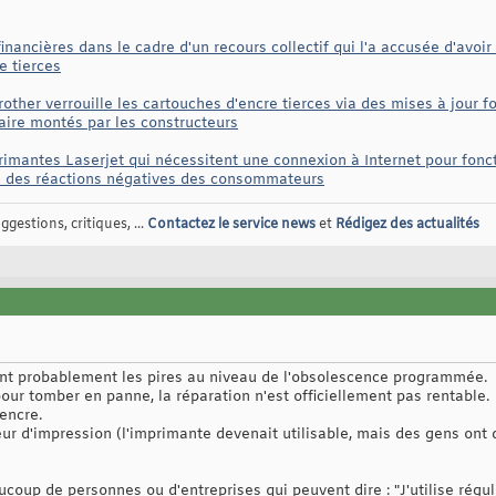
inancières dans le cadre d'un recours collectif qui l'a accusée d'avoi
e tierces
other verrouille les cartouches d'encre tierces via des mises à jour fo
aire montés par les constructeurs
mantes Laserjet qui nécessitent une connexion à Internet pour fonc
 à des réactions négatives des consommateurs
gestions, critiques, ...
Contactez le service news
et
Rédigez des actualités
ont probablement les pires au niveau de l'obsolescence programmée.
ur tomber en panne, la réparation n'est officiellement pas rentable.
encre.
eur d'impression (l'imprimante devenait utilisable, mais des gens ont
coup de personnes ou d'entreprises qui peuvent dire : "J'utilise ré