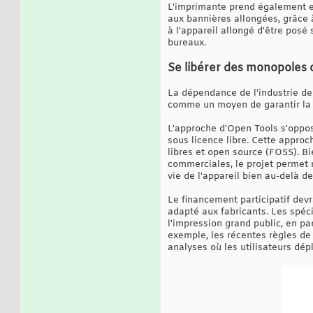
L'imprimante prend également en
aux bannières allongées, grâce à
à l'appareil allongé d'être posé 
bureaux.
Se libérer des monopoles d
La dépendance de l'industrie de 
comme un moyen de garantir la qu
L'approche d'Open Tools s'oppose
sous licence libre. Cette approc
libres et open source (FOSS). Bi
commerciales, le projet permet 
vie de l'appareil bien au-delà d
Le financement participatif dev
adapté aux fabricants. Les spéci
l'impression grand public, en pa
exemple, les récentes règles de l
analyses où les utilisateurs dé