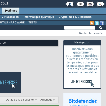
CLUB
Systèmes
Virtualisation
Informatique quantique
Crypto, NFT & Blockchain
UTILS HARDWARE
TESTS
Recherche avancée
Navigation
urce
Inscrivez-vous
gratuitement
pour pouvoir participer,
suivre les réponses en
temps réel, voter pour
les messages, poser vos
propres questions et
recevoir la newsletter
Outils de la discussion
Affichage