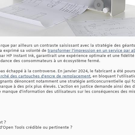
ue par ailleurs un contraste saisissant avec la stratégie des géants 
 a exprimé sa volonté de
transformer l’impression en un service par
par HP Instant Ink, garantirait une expérience optimale et une fidéli
endance des consommateurs à un écosystème fermé.
as échappé à la controverse. En janvier 2024, le fabricant a été pours
rché des cartouches d'encre de remplacement
, en bloquant l'utilisat
aignants dénoncent notamment une stratégie anticoncurrentielle qui fo
marque à des prix plus élevés. L'action en justice demande ainsi des
le manque d'information des utilisateurs sur les conséquences des mis
et ?
 d'Open Tools crédible ou pertinente ?