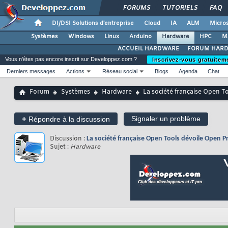
FORUMS
TUTORIELS
FAQ
DI/DSI Solutions d'entreprise
Cloud
IA
ALM
Micros
Systèmes
Windows
Linux
Arduino
Hardware
HPC
M
ACCUEIL HARDWARE
FORUM HAR
Vous n'êtes pas encore inscrit sur Developpez.com ?
Inscrivez-vous gratuitem
Derniers messages
Actions
Réseau social
Blogs
Agenda
Chat
Forum
Systèmes
Hardware
La société française Open T
+
Signaler un problème
Répondre à la discussion
Discussion :
La société française Open Tools dévoile Open P
Sujet :
Hardware