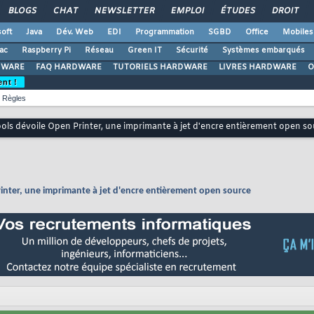
BLOGS
CHAT
NEWSLETTER
EMPLOI
ÉTUDES
DROIT
oft
Java
Dév. Web
EDI
Programmation
SGBD
Office
Mobiles
ac
Raspberry Pi
Réseau
Green IT
Sécurité
Systèmes embarqués
DWARE
FAQ HARDWARE
TUTORIELS HARDWARE
LIVRES HARDWARE
O
ent !
Règles
ools dévoile Open Printer, une imprimante à jet d'encre entièrement open so
rinter, une imprimante à jet d'encre entièrement open source