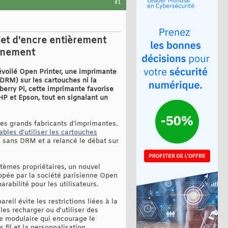
#1
jet d'encre entièrement
onnement
évoilé Open Printer, une imprimante
(DRM) sur les cartouches ni la
erry Pi, cette imprimante favorise
e HP et Epson, tout en signalant un
des grands fabricants d'imprimantes.
ables d'utiliser les cartouches
ves sans DRM et a relancé le débat sur
stèmes propriétaires, un nouvel
oppée par la société parisienne Open
rabilité pour les utilisateurs.
eil évite les restrictions liées à la
les recharger ou d'utiliser des
re modulaire qui encourage le
fil et la personnalisation.