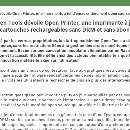
 dévoile Open Printer, une imprimante à jet d'encre entièrement open source
pen Tools dévoile Open Printer, une imprimante à 
 cartouches rechargeables sans DRM et sans ab
par les verrous propriétaires, la start-up parisienne Open Tools a d
ource, sans les restrictions liées à la gestion des droits numériques 
onnement. Basée sur une conception modulaire alimentée par un Raspb
ion et l'accessibilité. Elle défie ainsi des acteurs bien établis tels qu
novation matérielle axée sur l'utilisateur.
scrit dans un climat de contestation face aux pratiques restrictives 
 mise à jour de firmware rendant certaines de ses imprimantes
incap
ve a incité les utilisateurs à rechercher de plus en plus des alternati
lectroniques grand public sont de plus en plus verrouillés par des sy
n le statu quo dans le secteur de l'impression. L'Open Printer, dével
adical vers le matériel open source qui privilégie la liberté et la répa
jet d'encre traditionnelles des géants tels que HP ou Epson, cet appar
RM) sur les cartouches d'encre, permettant ainsi aux utilisateurs de 
s blocages logiciels. L'imprimante est conçue autour d'une architectu
 et est alimentée par un Raspberry Pi Zero W pour la connectivité sans 