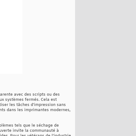
parente avec des scripts ou des
aux systèmes fermés. Cela est
tiser les tâches d'impression sans
ants dans les imprimantes modernes,
oblèmes tels que le séchage de
 ouverte invite la communauté à
des. Pour les vétérans de l'industrie,