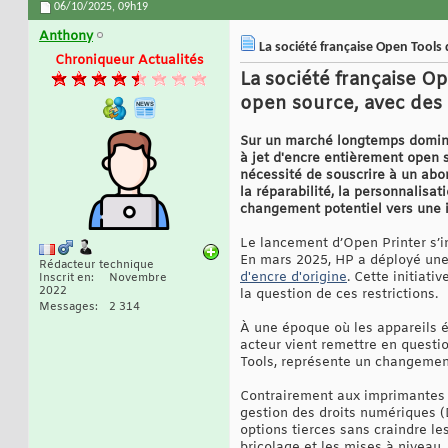
06/10/2025,
09h19
Anthony
La société française Open Tools
Chroniqueur Actualités
La société française O
open source, avec des
Sur un marché longtemps dominé 
à jet d'encre entièrement open s
nécessité de souscrire à un ab
la réparabilité, la personnalisat
changement potentiel vers une in
Le lancement d’Open Printer s’in
En mars 2025, HP a déployé une
Rédacteur technique
d'encre d'origine
. Cette initiati
Inscrit en
Novembre
2022
la question de ces restrictions.
Messages
2 314
À une époque où les appareils é
acteur vient remettre en questio
Tools, représente un changement r
Contrairement aux imprimantes à 
gestion des droits numériques (D
options tierces sans craindre le
bricolage et les mises à niveau,