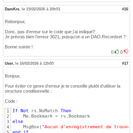
DamKre
,
le 15/02/2026 à 20h51
#16
Rebonjour,
Donc, pas d'erreur sur le code que j'ai indiqué?
Je prévois bien l'erreur 3021, puisqu'on a un DAO.Recordset ?
Bonne soirée !
0
0
User
,
le 16/02/2026 à 12h05
#17
Bonjour,
Pour éviter ce genre d'erreur je te conseille plutôt d'utiliser la
structure conditionnelle :
Code :
If
Not
 rs.NoMatch 
Then
1
2
else
3
    MsgBox
(
"Aucun d'enregistrement de trouvé 
4
end
if
5