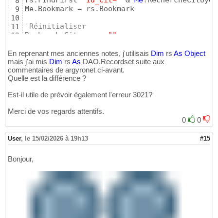
8
Me.Bookmark = rs.Bookmark

9
10
'Réinitialiser
11
RechercheCitoyen = 
""
12
13
Exit
Sub
14
En reprenant mes anciennes notes, j'utilisais
Dim
rs
As
Object
mais j'ai mis
15
Dim
rs
As
DAO.Recordset suite aux
commentaires de argyronet ci-avant.
16
Quelle est la différence ?
Select
Case
 err.Number

17
Case
94
18
Est-il utile de prévoir également l'erreur 3021?
Resume
Next
19
Case
Else
20
Merci de vos regards attentifs.
        MsgBox err.Description, vbCritical, 
21
0
0
End
Select
22
23
User
,
le 15/02/2026 à 19h13
#15
End
Sub
24
Bonjour,