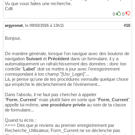
Vu que vous faites une recherche.
Cdlt
0
0
argyronet
,
le 09/02/2026 à 13h11
#10
Bonjour,
De manière générale, lorsque l'on navigue avec des boutons de
navigation
Suivant
et
Précédent
dans un formulaire, il y a
automatiquement un rafraîchissement des données ; donc ton
contrôle "
Label
" doit se mettre à jour avec l'enregistrement
correspondant à ton champ "[Usr_Login]"...
Là, je pense qu'une de tes procédures verrouille quelque chose
qui empêche le déclenchement de l'événement...
Dans l'absolu, il ne faut pas chercher à appeler
"
Form_Current
" mais plutôt faire en sorte que "
Form_Current
"
appelle lui-même,
une procédure privée
au sein de ta classe
de formulaire...
Quand tu écris :
>>>> Dès que je reviens au premier enregistrement par
Recherche_Utilisateur, Form_Current ne se déclenche pas