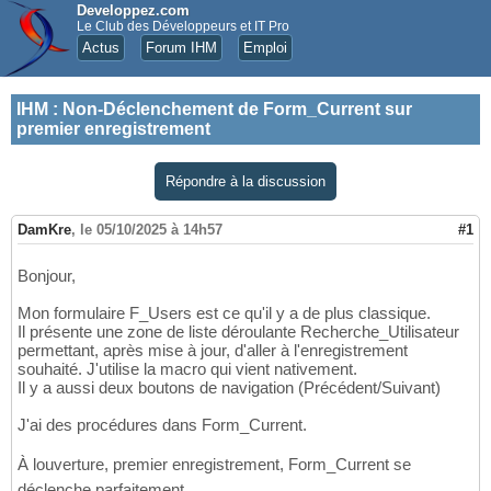
Developpez.com
Le Club des Développeurs et IT Pro
Actus
Forum IHM
Emploi
IHM
:
Non-Déclenchement de Form_Current sur
premier enregistrement
Répondre à la discussion
DamKre
,
le 05/10/2025 à 14h57
#1
Bonjour,
Mon formulaire F_Users est ce qu'il y a de plus classique.
Il présente une zone de liste déroulante Recherche_Utilisateur
permettant, après mise à jour, d'aller à l'enregistrement
souhaité. J'utilise la macro qui vient nativement.
Il y a aussi deux boutons de navigation (Précédent/Suivant)
J'ai des procédures dans Form_Current.
À louverture, premier enregistrement, Form_Current se
déclenche parfaitement.