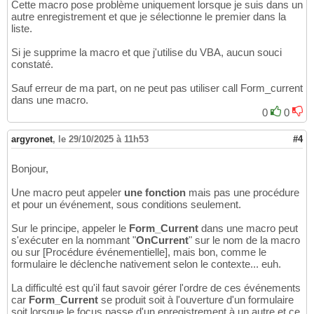
Cette macro pose problème uniquement lorsque je suis dans un
autre enregistrement et que je sélectionne le premier dans la
liste.
Si je supprime la macro et que j'utilise du VBA, aucun souci
constaté.
Sauf erreur de ma part, on ne peut pas utiliser call Form_current
dans une macro.
0
0
argyronet
,
le 29/10/2025 à 11h53
#4
Bonjour,
Une macro peut appeler
une fonction
mais pas une procédure
et pour un événement, sous conditions seulement.
Sur le principe, appeler le
Form_Current
dans une macro peut
s'exécuter en la nommant "
OnCurrent
" sur le nom de la macro
ou sur [Procédure événementielle], mais bon, comme le
formulaire le déclenche nativement selon le contexte... euh.
La difficulté est qu'il faut savoir gérer l'ordre de ces événements
car
Form_Current
se produit soit à l'ouverture d'un formulaire
soit lorsque le focus passe d'un enregistrement à un autre et ce