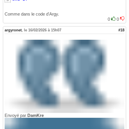
Comme dans le code d'Argy.
0
0
argyronet
,
le 16/02/2026 à 15h07
#18
Envoyé par
DamKre