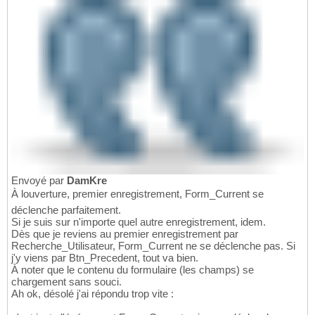
ErreurRechercherUtilisateur:

22
    MsgBox Err.Description, 
48
, Err.Source

23
'On retourne sur le 1er
24
    DoCmd.GoToRecord acDataForm, Me.name, acF
25
Resume
26
End
Sub
27
Envoyé par
DamKre
À louverture, premier enregistrement, Form_Current se
déclenche parfaitement.
Si je suis sur n'importe quel autre enregistrement, idem.
Dès que je reviens au premier enregistrement par
Recherche_Utilisateur, Form_Current ne se déclenche pas. Si
j'y viens par Btn_Precedent, tout va bien.
À noter que le contenu du formulaire (les champs) se
chargement sans souci.
Ah ok, désolé j'ai répondu trop vite :