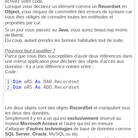
écrivez votre code.
Lorsque vous déclarez un élément comme un
Recordset
en
Object
, vous risquez de commettre des erreurs de syntaxe car
vous êtes obligés de connaître toutes les méthodes et
propriétés par cur.
Si un jour vous passez au
Java
, vous aurez beaucoup moins
de liberté.
Du coup, autant prendre les bonnes habitudes tout de suite.
Pourquoi faut-il qualifier ?
Parce que vous êtes susceptibles d'avoir deux références dans
une même application pour déclarer des objets d'accès aux
données : il y a une différence notoire entre :
Code :
Dim
 oRS 
As
1
Dim
 oRS 
As
 ADO.Recordset
2
Les deux objets sont des objets
RecordSet
et manipulent tous
les deux des données.
Simplement il y en a un qui est
exclusivement
réservé au
moteur
Microsoft Access
et l'autre qui est en mesure
d'attaquer
d'autres technologies
de base de données comme
SQL Server
,
Oracle
, MySQL ou etc.