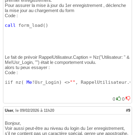
premier enregistrement.
Pour assurer la mise à jour du 1er enregistrement , déclenche
la mise jour au chargement du form
Code :
call
 form_load
(
)
Le fait de prévoir RappelUtilisateur.Caption = Nz("Utilisateur: " &
Me!Usr_Login, "") était le comportement voulu.
alors tu peux essayer :
Code :
iif nz
(
Me
!Usr_Login
)
 <>
""
, RappelUtilisateur.Ca
0
0
User
,
le 09/02/2026 à 11h20
#9
Bonjour,
Voir aussi peut-être au niveau du login du 1er enregistrement,
s'il ne contient pas un caractère spécial, genre une apostrophe.