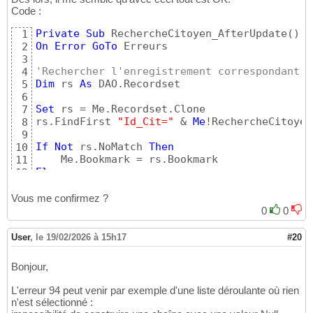
Code :
Private
Sub
 RechercheCitoyen_AfterUpdate
(
)
1
On
Error
GoTo
 Erreurs

2
3
'Rechercher l'enregistrement correspondant
4
Dim
 rs 
As
 DAO.Recordset

5
6
Set
 rs = Me.Recordset.Clone

7
rs.FindFirst 
"Id_Cit="
 & 
Me
!RechercheCitoyen

8
9
If
Not
 rs.NoMatch 
Then
10
11
Else
12
    MsgBox 
"Aucun enregistrement corresponda
13
End
If
14
Vous me confirmez ?
15
0
0
'Réinitialiser
16
RechercheCitoyen = 
""
17
User
,
le 19/02/2026 à 15h17
#20
18
Exit
Sub
19
Bonjour,
20
21
L'erreur 94 peut venir par exemple d'une liste déroulante où rien
Select
Case
 err.Number

22
n'est sélectionné :
Case
94
23