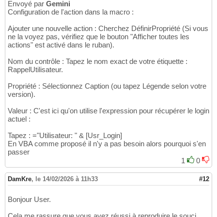
Envoyé par
Gemini
Configuration de l'action dans la macro :
Ajouter une nouvelle action : Cherchez DéfinirPropriété (Si vous
ne la voyez pas, vérifiez que le bouton "Afficher toutes les
actions" est activé dans le ruban).
Nom du contrôle : Tapez le nom exact de votre étiquette :
RappelUtilisateur.
Propriété : Sélectionnez Caption (ou tapez Légende selon votre
version).
Valeur : C'est ici qu'on utilise l'expression pour récupérer le login
actuel :
Tapez : ="Utilisateur: " & [Usr_Login]
En VBA comme proposé il n'y a pas besoin alors pourquoi s'en
passer
1
0
DamKre
,
le 14/02/2026 à 11h33
#12
Bonjour User.
Cela me rassure que vous avez réussi à reproduire le souci.