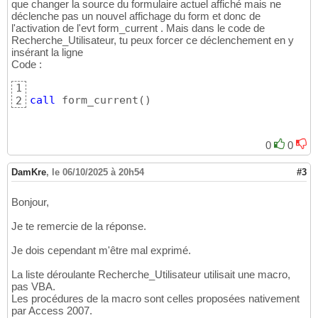
que changer la source du formulaire actuel affiché mais ne
déclenche pas un nouvel affichage du form et donc de
l'activation de l'evt form_current . Mais dans le code de
Recherche_Utilisateur, tu peux forcer ce déclenchement en y
insérant la ligne
Code :
1
call
 form_current
(
)
2
0
0
DamKre
,
le 06/10/2025 à 20h54
#3
Bonjour,
Je te remercie de la réponse.
Je dois cependant m'être mal exprimé.
La liste déroulante Recherche_Utilisateur utilisait une macro,
pas VBA.
Les procédures de la macro sont celles proposées nativement
par Access 2007.