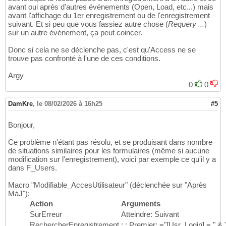
avant oui après d'autres événements (Open, Load, etc...) mais
avant l'affichage du 1er enregistrement ou de l'enregistrement
suivant. Et si peu que vous fassiez autre chose (
Requery ...
)
sur un autre événement, ça peut coincer.
Donc si cela ne se déclenche pas, c'est qu'Access ne se
trouve pas confronté à l'une de ces conditions.
Argy
0
0
DamKre
,
le 08/02/2026 à 16h25
#5
Bonjour,
Ce problème n'étant pas résolu, et se produisant dans nombre
de situations similaires pour les formulaires (même si aucune
modification sur l'enregistrement), voici par exemple ce qu'il y a
dans F_Users.
Macro "Modifiable_AccesUtilisateur" (déclenchée sur "Après
MàJ"):
Action
Arguments
SurErreur
Atteindre: Suivant
RechercherEnregistrement
; ; Premier; ="[Usr_Login] = " & 