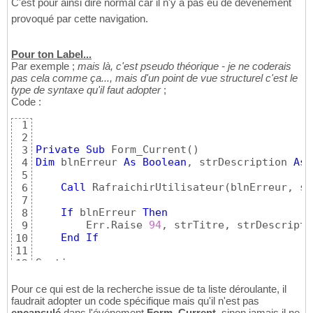
C'est pour ainsi dire normal car il n'y a pas eu de dévénement
provoqué par cette navigation.
Pour ton Label...
Par exemple ;
mais là, c'est pseudo théorique - je ne coderais
pas cela comme ça..., mais d'un point de vue structurel c'est le
type de syntaxe qu'il faut adopter
;
Code :
1
2
Private
Sub
 Form_Current
(
)
3
Dim
 blnErreur 
As
Boolean
, strDescription 
As
4
5
Call
 RafraichirUtilisateur
(
blnErreur, st
6
7
If
 blnErreur 
Then
8
        Err.Raise 
94
, strTitre, strDescriptio
9
End
If
10
11
Sortie:

12
Exit
Sub
13
14
Pour ce qui est de la recherche issue de ta liste déroulante, il
Erreurs:

faudrait adopter un code spécifique mais qu'il n'est pas
15
encapsulé
dans l'événement
Form_Current
, sinon jamais il ne