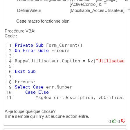
[ActiveControl] & "'"
DéfinirValeur
[Modifiable_AccesUtilisateur]; ""
Cette macro fonctionne bien.
Procédure VBA:
Code :
Private
Sub
 Form_Current
(
)
1
On
Error
GoTo
 Erreurs

2
3
RappelUtilisateur.Caption = Nz
(
"Utilisateur:
4
5
Exit
Sub
6
7
8
Select
Case
 err.Number

9
Case
Else
10
11
End
Select
12
Ai-je loupé quelque chose?
Il me semble qu'il n'y ait aucune action entre.
0
0