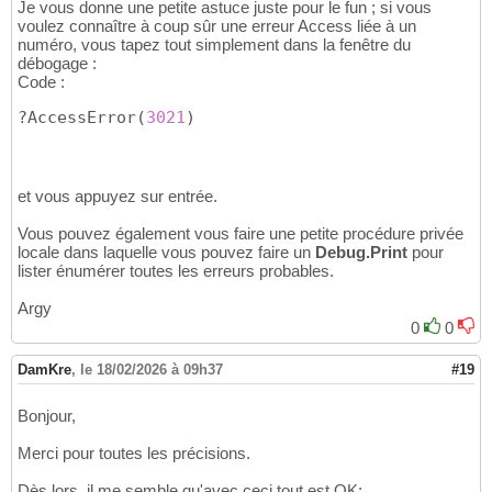
Je vous donne une petite astuce juste pour le fun ; si vous
voulez connaître à coup sûr une erreur Access liée à un
numéro, vous tapez tout simplement dans la fenêtre du
débogage :
Code :
?AccessError
(
3021
)
et vous appuyez sur entrée.
Vous pouvez également vous faire une petite procédure privée
locale dans laquelle vous pouvez faire un
Debug.Print
pour
lister énumérer toutes les erreurs probables.
Argy
0
0
DamKre
,
le 18/02/2026 à 09h37
#19
Bonjour,
Merci pour toutes les précisions.
Dès lors, il me semble qu'avec ceci tout est OK: