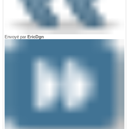
Envoyé par
EricDgn