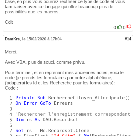
base, en plus vous pourrez réutiliser ce type de code et vous
familiariser avec ce langage qui offre beaucoup plus de
possibilités que les macros.
Cdlt
0
0
DamKre
,
le 15/02/2026 à 17h04
#14
Merci.
Avec VBA, plus de souci, comme prévu.
Pour terminer, et en reprenant mes anciennes notes, voici le
code (je prends les formulaires par ordre alphabétique,
j'adapterai les Id et les Recherche pour les formulaires):
Code :
Private
Sub
 RechercheCitoyen_AfterUpdate
(
)
1
On
Error
GoTo
 Erreurs

2
3
'Rechercher l'enregistrement correspondant
4
Dim
 rs 
As
 DAO.Recordset

5
6
Set
 rs = Me.Recordset.Clone

7
rs.FindFirst 
"Id_Cit="
 & 
Me
!RechercheCitoyen
