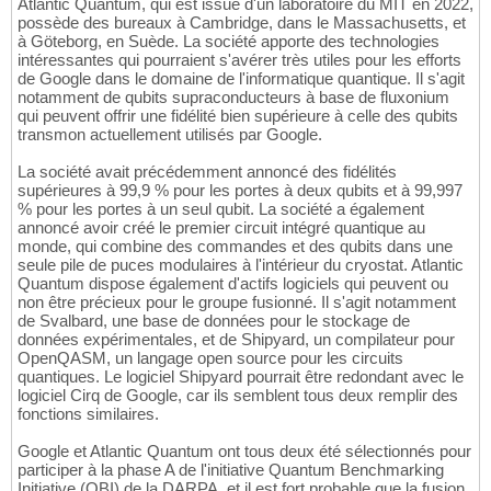
Atlantic Quantum, qui est issue d'un laboratoire du MIT en 2022,
possède des bureaux à Cambridge, dans le Massachusetts, et
à Göteborg, en Suède. La société apporte des technologies
intéressantes qui pourraient s'avérer très utiles pour les efforts
de Google dans le domaine de l'informatique quantique. Il s'agit
notamment de qubits supraconducteurs à base de fluxonium
qui peuvent offrir une fidélité bien supérieure à celle des qubits
transmon actuellement utilisés par Google.
La société avait précédemment annoncé des fidélités
supérieures à 99,9 % pour les portes à deux qubits et à 99,997
% pour les portes à un seul qubit. La société a également
annoncé avoir créé le premier circuit intégré quantique au
monde, qui combine des commandes et des qubits dans une
seule pile de puces modulaires à l'intérieur du cryostat. Atlantic
Quantum dispose également d'actifs logiciels qui peuvent ou
non être précieux pour le groupe fusionné. Il s'agit notamment
de Svalbard, une base de données pour le stockage de
données expérimentales, et de Shipyard, un compilateur pour
OpenQASM, un langage open source pour les circuits
quantiques. Le logiciel Shipyard pourrait être redondant avec le
logiciel Cirq de Google, car ils semblent tous deux remplir des
fonctions similaires.
Google et Atlantic Quantum ont tous deux été sélectionnés pour
participer à la phase A de l'initiative Quantum Benchmarking
Initiative (QBI) de la DARPA, et il est fort probable que la fusion