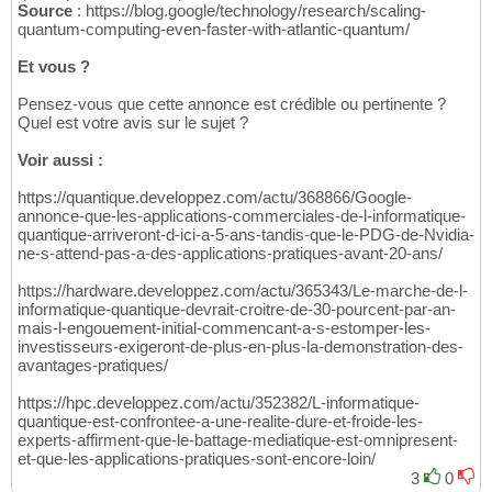
Source
: https://blog.google/technology/research/scaling-
quantum-computing-even-faster-with-atlantic-quantum/
Et vous ?
Pensez-vous que cette annonce est crédible ou pertinente ?
Quel est votre avis sur le sujet ?
Voir aussi :
https://quantique.developpez.com/actu/368866/Google-
annonce-que-les-applications-commerciales-de-l-informatique-
quantique-arriveront-d-ici-a-5-ans-tandis-que-le-PDG-de-Nvidia-
ne-s-attend-pas-a-des-applications-pratiques-avant-20-ans/
https://hardware.developpez.com/actu/365343/Le-marche-de-l-
informatique-quantique-devrait-croitre-de-30-pourcent-par-an-
mais-l-engouement-initial-commencant-a-s-estomper-les-
investisseurs-exigeront-de-plus-en-plus-la-demonstration-des-
avantages-pratiques/
https://hpc.developpez.com/actu/352382/L-informatique-
quantique-est-confrontee-a-une-realite-dure-et-froide-les-
experts-affirment-que-le-battage-mediatique-est-omnipresent-
et-que-les-applications-pratiques-sont-encore-loin/
3
0