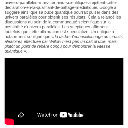
univers-paralleles-mais-certains-scientifiques-rejettent-cette-
declaration-en-la-qualifiant-de-battage-mediatique/. Google a
suggéré ainsi que sa puce quantique pourrait puiser dans des
univers parallèles pour obtenir ses résultats. Cela a relancé les
discussions au sein de la communauté scientifique sur la
possibilité d'univers parallèles. Les sceptiques affirment
toutefois que cette affirmation est spéculative. Un critique a
notamment souligné que «
la tâche d'échantillonnage de circuits
aléatoires effectuée par Willow n'est pas un calcul utile, mais
plutôt un point de repère conçu pour démontrer la vitesse
quantique
».