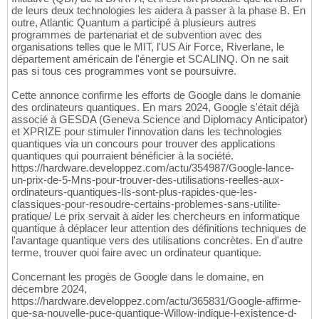
de leurs deux technologies les aidera à passer à la phase B. En
outre, Atlantic Quantum a participé à plusieurs autres
programmes de partenariat et de subvention avec des
organisations telles que le MIT, l'US Air Force, Riverlane, le
département américain de l'énergie et SCALINQ. On ne sait
pas si tous ces programmes vont se poursuivre.
Cette annonce confirme les efforts de Google dans le domanie
des ordinateurs quantiques. En mars 2024, Google s'était déjà
associé à GESDA (Geneva Science and Diplomacy Anticipator)
et XPRIZE pour stimuler l'innovation dans les technologies
quantiques via un concours pour trouver des applications
quantiques qui pourraient bénéficier à la société.
https://hardware.developpez.com/actu/354987/Google-lance-
un-prix-de-5-Mns-pour-trouver-des-utilisations-reelles-aux-
ordinateurs-quantiques-Ils-sont-plus-rapides-que-les-
classiques-pour-resoudre-certains-problemes-sans-utilite-
pratique/ Le prix servait à aider les chercheurs en informatique
quantique à déplacer leur attention des définitions techniques de
l'avantage quantique vers des utilisations concrètes. En d'autre
terme, trouver quoi faire avec un ordinateur quantique.
Concernant les progès de Google dans le domaine, en
décembre 2024,
https://hardware.developpez.com/actu/365831/Google-affirme-
que-sa-nouvelle-puce-quantique-Willow-indique-l-existence-d-