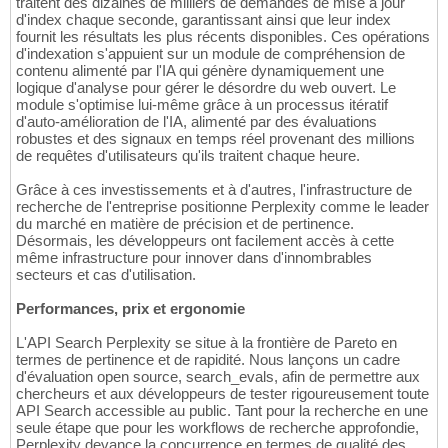
traitent des dizaines de milliers de demandes de mise à jour
d'index chaque seconde, garantissant ainsi que leur index
fournit les résultats les plus récents disponibles. Ces opérations
d'indexation s'appuient sur un module de compréhension de
contenu alimenté par l'IA qui génère dynamiquement une
logique d'analyse pour gérer le désordre du web ouvert. Le
module s'optimise lui-même grâce à un processus itératif
d'auto-amélioration de l'IA, alimenté par des évaluations
robustes et des signaux en temps réel provenant des millions
de requêtes d'utilisateurs qu'ils traitent chaque heure.
Grâce à ces investissements et à d'autres, l'infrastructure de
recherche de l'entreprise positionne Perplexity comme le leader
du marché en matière de précision et de pertinence.
Désormais, les développeurs ont facilement accès à cette
même infrastructure pour innover dans d'innombrables
secteurs et cas d'utilisation.
Performances, prix et ergonomie
L'API Search Perplexity se situe à la frontière de Pareto en
termes de pertinence et de rapidité. Nous lançons un cadre
d'évaluation open source, search_evals, afin de permettre aux
chercheurs et aux développeurs de tester rigoureusement toute
API Search accessible au public. Tant pour la recherche en une
seule étape que pour les workflows de recherche approfondie,
Perplexity devance la concurrence en termes de qualité des