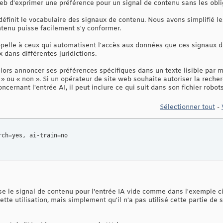
eb d'exprimer une préférence pour un signal de contenu sans les oblige
finit le vocabulaire des signaux de contenu. Nous avons simplifié le
tenu puisse facilement s'y conformer.
pelle à ceux qui automatisent l'accès aux données que ces signaux 
 dans différentes juridictions.
lors annoncer ses préférences spécifiques dans un texte lisible par m
 » ou « non ». Si un opérateur de site web souhaite autoriser la recher
ernant l'entrée AI, il peut inclure ce qui suit dans son fichier robots.
Sélectionner tout
-
ch=yes, ai-train=no 

se le signal de contenu pour l'entrée IA vide comme dans l'exemple ci-
e utilisation, mais simplement qu'il n'a pas utilisé cette partie de so