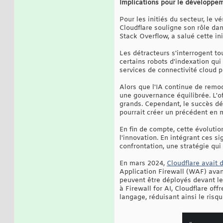
Implications pour le développe
Pour les initiés du secteur, le 
Cloudflare souligne son rôle da
Stack Overflow, a salué cette in
Les détracteurs s'interrogent tou
certains robots d'indexation qui
services de connectivité cloud p
Alors que l'IA continue de remo
une gouvernance équilibrée. L'of
grands. Cependant, le succès dép
pourrait créer un précédent en 
En fin de compte, cette évoluti
l'innovation. En intégrant ces s
confrontation, une stratégie qui 
En mars 2024,
Cloudflare avait 
Application Firewall (WAF) avan
peuvent être déployés devant les
à Firewall for AI, Cloudflare of
langage, réduisant ainsi le risqu