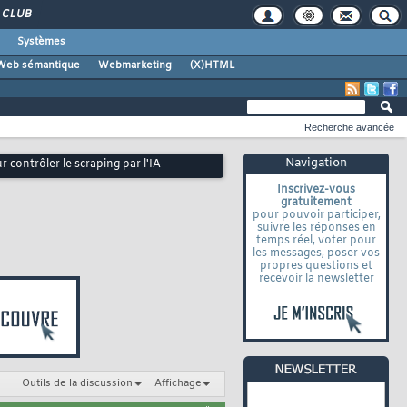
CLUB
Systèmes
Web sémantique
Webmarketing
(X)HTML
Recherche avancée
Navigation
 contrôler le scraping par l'IA
Inscrivez-vous
gratuitement
pour pouvoir participer,
suivre les réponses en
temps réel, voter pour
les messages, poser vos
propres questions et
recevoir la newsletter
Outils de la discussion
Affichage