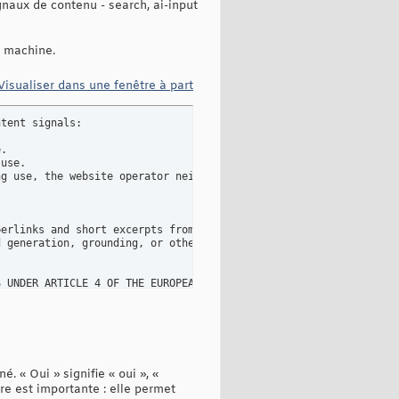
naux de contenu - search, ai-input
r machine.
Visualiser dans une fenêtre à part
tent signals:

.

use.

g use, the website operator neither grants nor restricts permiss
erlinks and short excerpts from your website's contents).  Searc
 generation, grounding, or other real-time taking of content for
S UNDER ARTICLE 4 OF THE EUROPEAN UNION DIRECTIVE 2019/790 ON CO
 « Oui » signifie « oui », «
tre est importante : elle permet