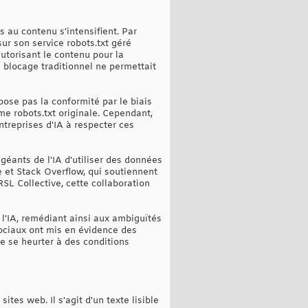
fs au contenu s'intensifient. Par
ur son service robots.txt géré
utorisant le contenu pour la
 blocage traditionnel ne permettait
pose pas la conformité par le biais
me robots.txt originale. Cependant,
ntreprises d'IA à respecter ces
géants de l'IA d'utiliser des données
e et Stack Overflow, qui soutiennent
SL Collective, cette collaboration
 à l'IA, remédiant ainsi aux ambiguïtés
sociaux ont mis en évidence des
 de se heurter à des conditions
tes web. Il s'agit d'un texte lisible