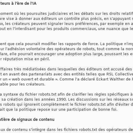
eurs à l'ère de l'IA
moment où les poursuites judiciaires et les débats sur les droits relati
are vise à donner aux éditeurs un contrôle plus précis, en s'appuyant s
ux, les créateurs peuvent signaler leurs préférences, par exemple en a
ut en l'interdisant pour les produits commerciaux, une nuance que le
nt que cela pourrait modifier les rapports de force. La politique n'im
sur l'adhésion volontaire des opérateurs de robots, tout comme la nor
are, elle pourrait encourager une adoption plus large, poussant les e
r réputation mise en péril.
affaires très médiatisées dans lesquelles des éditeurs ont accusé des 
t en avant des partenariats avec des entités telles que RSL Collectiv
r un « web ouvert et durable ». Comme l'a déclaré Eckart Walther de R
able pour les créateurs.
la syntaxe du fichier robots.txt afin de clarifier les règles spécifiques
 sa création dans les années 1990. Les discussions sur les réseaux 
les robots qui ignorent complètement le fichier robots.txt afin d'éviter
 fait que la politique repose sur une participation de bonne foi.
atière de signaux de contenu
x de contenu s'intègre dans les fichiers robots.txt des opérateurs de si