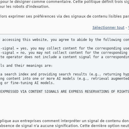
pour le désigner comme commentaire. Cette politique définit trois sig
our les robots d'indexation.
lors exprimer ses préférences via des signaux de contenu lisibles pa
Sélectionner tout
-
 accessing this website, you agree to abide by the following con
-signal = yes, you may collect content for the corresponding use
-signal = no, you may not collect content for the corresponding 
ite operator does not include a content signal for a correspondin
ls and their meanings are: 

 a search index and providing search results (e.g., returning hyp
ing content into one or more AI models (e.g., retrieval augmented
g or fine-tuning AI models.

 EXPRESSED VIA CONTENT SIGNALS ARE EXPRESS RESERVATIONS OF RIGHT
lique aux entreprises comment interpréter un signal de contenu donné.
l'absence de signal n'a aucune signification. Cette dernière option neu