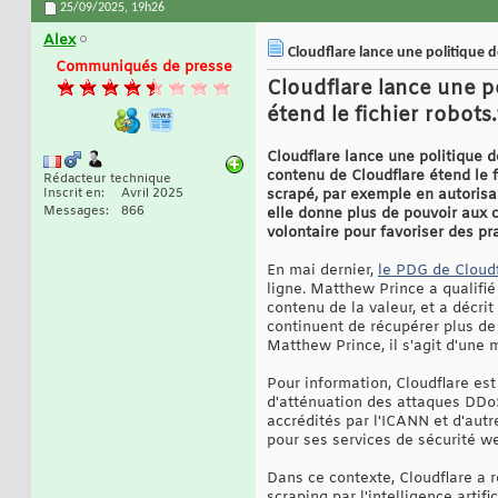
25/09/2025,
19h26
Alex
Cloudflare lance une politique de
Communiqués de presse
Cloudflare lance une po
étend le fichier robots.
Cloudflare lance une politique d
contenu de Cloudflare étend le fi
Rédacteur technique
Inscrit en
Avril 2025
scrapé, par exemple en autorisa
Messages
866
elle donne plus de pouvoir aux c
volontaire pour favoriser des p
En mai dernier,
le PDG de Cloudf
ligne. Matthew Prince a qualifi
contenu de la valeur, et a décri
continuent de récupérer plus de 
Matthew Prince, il s'agit d'une
Pour information, Cloudflare est
d'atténuation des attaques DDo
accrédités par l'ICANN et d'autr
pour ses services de sécurité we
Dans ce contexte, Cloudflare a 
scraping par l'intelligence artif