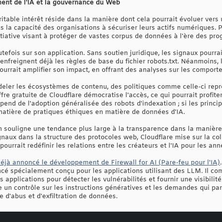
ment de l'IA et la gouvernance du Web
véritable intérêt réside dans la manière dont cela pourrait évoluer ver
ns la capacité des organisations à sécuriser leurs actifs numériques
itiative visant à protéger de vastes corpus de données à l'ère des prog
tefois sur son application. Sans soutien juridique, les signaux pourraie
 enfreignent déjà les règles de base du fichier robots.txt. Néanmoins, 
ourrait amplifier son impact, en offrant des analyses sur les comport
deler les écosystèmes de contenu, des politiques comme celle-ci rep
fre gratuite de Cloudflare démocratise l'accès, ce qui pourrait profite
end de l'adoption généralisée des robots d'indexation ; si les princi
matière de pratiques éthiques en matière de données d'IA.
on souligne une tendance plus large à la transparence dans la manière
ignaux dans la structure des protocoles web, Cloudflare mise sur la col
pourrait redéfinir les relations entre les créateurs et l'IA pour les ann
déjà annoncé le développement de Firewall for AI (Pare-feu pour l'IA)
cé spécialement conçu pour les applications utilisant des LLM. Il co
 applications pour détecter les vulnérabilités et fournir une visibili
fre un contrôle sur les instructions génératives et les demandes qui p
e d'abus et d'exfiltration de données.