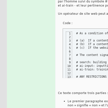
par l'homme suivi du symbole # 
et ai-train - et leur pertinence p
Un opérateur de site web peut a
Code :
# As a condition of
1
2
# (a)  If a content
3
# (b)  If a content
4
# (c)  If the webs
5
6
# The content signa
7
8
# search: building
9
# ai-input: inputt
10
# ai-train: trainin
11
12
# ANY RESTRICTIONS
13
Ce texte comporte trois parties :
Le premier paragraphe exp
non » signifie « non » et 