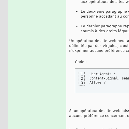
aux opérateurs de sites w
Le deuxième paragraphe dé
personne accédant au con
Le dernier paragraphe rap
soumis à des droits légaux
Un opérateur de site web peut a
délimitée par des virgules, « oui
n'exprimer aucune préférence conc
Code :
User-Agent: *

1
Content-Signal: sear
2
Allow: /
3
Si un opérateur de site web lais
aucune préférence concernant cett