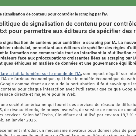
 signalisation de contenu pour contrôler le scraping par l'IA
litique de signalisation de contenu pour contrôler
txt pour permettre aux éditeurs de spécifier des rè
e signalisation de contenu pour contrôler le scraping par IA. La nouve
chier robots.txt, permettant aux éditeurs de spécifier des règles d'uti
nt la formation non commerciale tout en interdisant la réutilisation 
réateurs face aux préoccupations croissantes liées au scraping par I
ratiques éthiques en matière de données et une gouvernance équilibr
lare a fait la lumière sur le monde de l'IA
, son impact négatif sur Int
é l'IA de fardeau économique, qui brise le modèle économique du web
t Google comme étant au cœur de la perturbation. Il faut savoir que le
contenu pour chaque interaction avec l'utilisateur que ce que Google 
 menace directe et majeure pour le Web.
 une société américaine qui fournit des services de réseau de diffusi
S, de réseau étendu, de proxys inversés, de service de noms de doma
es services. Selon W3Techs, Cloudflare est utilisé par environ 19,3 % 
b, en janvier 2025.
récemment introduit un mécanisme novateur pour donner plus de pouvo
icielle. La nouvelle politique de Cloudflare en matière de signaux de co