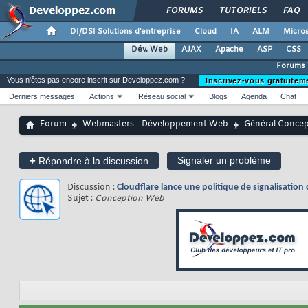
FORUMS
TUTORIELS
FAQ
DI/DSI Solutions d'entreprise
Cloud
IA
ALM
Micros
Dév. Web
AJAX
Apache
ASP
CSS
Forums
Vous n'êtes pas encore inscrit sur Developpez.com ?
Inscrivez-vous gratuitem
Derniers messages
Actions
Réseau social
Blogs
Agenda
Chat
Forum
Webmasters - Développement Web
Général Conce
+
Signaler un problème
Répondre à la discussion
Discussion :
Cloudflare lance une politique de signalisation 
Sujet :
Conception Web