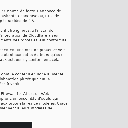
s une norme de facto. L'annonce de
. Prashanth Chandrasekar, PDG de
rès rapides de l'IA.
nt être ignorés, à l'instar de
l'intégration de Cloudflare à ses
ements des robots et leur conformité.
résentent une mesure proactive vers
r autant aux petits éditeurs qu'aux
paux acteurs s'y conforment, cela
 dont le contenu en ligne alimente
laboration plutôt que sur la
ées à venir.
. Firewall for AI est un Web
mprend un ensemble d'outils qui
té aux propriétaires de modèles. Grâce
arviennent à leurs modèles de