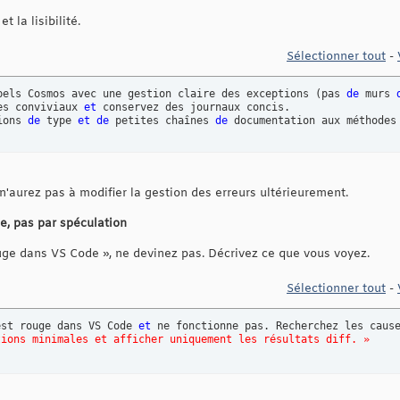
t la lisibilité.
Sélectionner tout
-
pels Cosmos avec une gestion claire des exceptions 
(
pas 
de
 murs 
es conviviaux 
et
 conservez des journaux concis. 

ions 
de
 type 
et
de
 petites chaînes 
de
 documentation aux méthodes
n'aurez pas à modifier la gestion des erreurs ultérieurement.
, pas par spéculation
ge dans VS Code », ne devinez pas. Décrivez ce que vous voyez.
Sélectionner tout
-
est rouge dans VS Code 
et
 ne fonctionne pas. Recherchez les caus
tions minimales et afficher uniquement les résultats diff. »