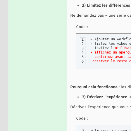
2) Limitez les différences
Ne demandez pas « une série de
Code :
« Ajoutez un workfl
1
- listez les vibes e
2
- invitez l
'utilisa
3
- affichez un aperç
4
- confirmez avant l
5
Conservez le reste 
6
Pourquoi cela fonctionne
: les d
3) Décrivez l'expérience u
Décrivez l'expérience que vous 
Code :
« Lorsque je suppri