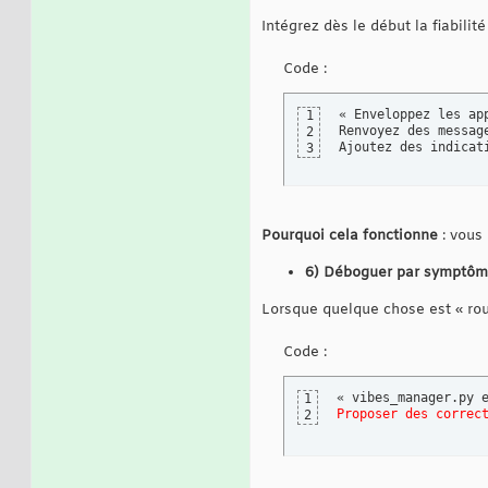
Intégrez dès le début la fiabilité e
Code :
« Enveloppez les ap
1
Renvoyez des messag
2
Ajoutez des indicat
3
Pourquoi cela fonctionne
: vous 
6) Déboguer par symptôme
Lorsque quelque chose est « rou
Code :
« vibes_manager.py 
1
Proposer des correc
2