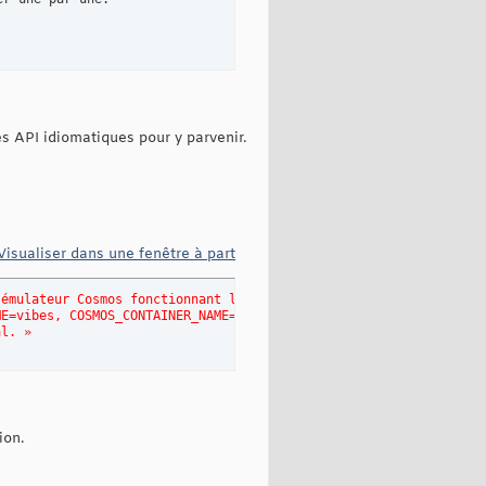
s API idiomatiques pour y parvenir.
Visualiser dans une fenêtre à part
 émulateur Cosmos fonctionnant localement. 
ME=vibes, COSMOS_CONTAINER_NAME=items. 
al. »
ion.