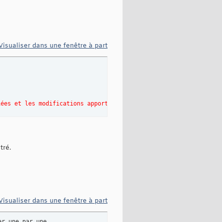
Visualiser dans une fenêtre à part
iées et les modifications apportées à main(). »
tré.
Visualiser dans une fenêtre à part
r une par une. 
