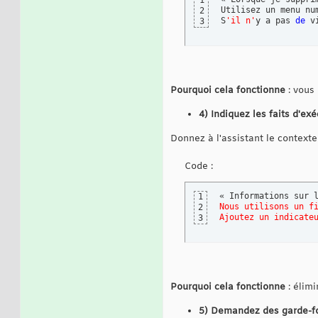
1
Utilisez un menu nu
2
S
'il n'
y a pas 
de
 v
3
Pourquoi cela fonctionne
: vous 
4) Indiquez les faits d'ex
Donnez à l'assistant le contexte
Code :
« Informations sur 
1
Nous utilisons un f
2
Ajoutez un indicate
3
Pourquoi cela fonctionne
: élimi
5) Demandez des garde-f