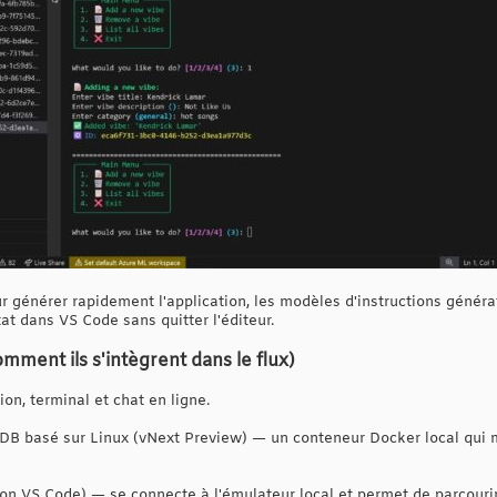
our générer rapidement l'application, les modèles d'instructions généra
tat dans VS Code sans quitter l'éditeur.
 comment ils s'intègrent dans le flux)
on, terminal et chat en ligne.
B basé sur Linux (vNext Preview) — un conteneur Docker local qui 
n VS Code) — se connecte à l'émulateur local et permet de parcourir