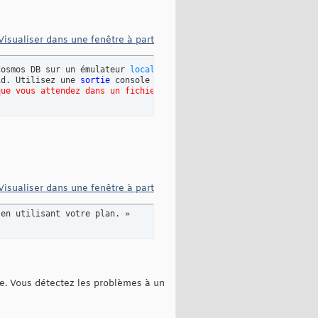
Visualiser dans une fenêtre à part
Cosmos DB sur un émulateur 
local
.

id. Utilisez une 
sortie
 console conviviale 
et
 colorée.

que vous attendez dans un fichier .env. »
Visualiser dans une fenêtre à part
 en utilisant votre plan. »
de. Vous détectez les problèmes à un