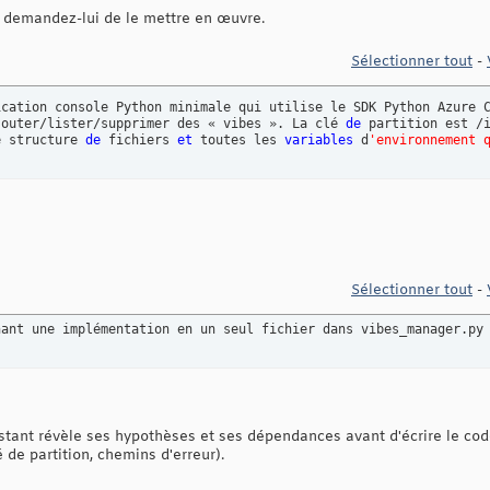
 demandez-lui de le mettre en œuvre.
Sélectionner tout
-
ication console Python minimale qui utilise le SDK Python Azure 
jouter/lister/supprimer des « vibes ». La clé 
de
 partition est /
e structure 
de
 fichiers 
et
 toutes les 
variables
 d
'environnement 
Sélectionner tout
-
nant une implémentation en un seul fichier dans vibes_manager.py
istant révèle ses hypothèses et ses dépendances avant d'écrire le co
 de partition, chemins d'erreur).