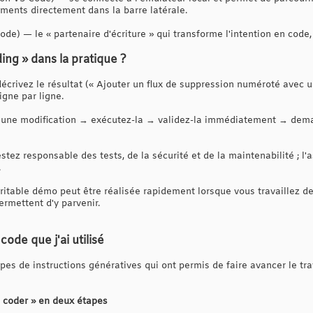
ents directement dans la barre latérale.
de) — le « partenaire d'écriture » qui transforme l'intention en code, 
ing » dans la pratique ?
décrivez le résultat (« Ajouter un flux de suppression numéroté avec u
igne par ligne.
une modification → exécutez-la → validez-la immédiatement → dema
estez responsable des tests, de la sécurité et de la maintenabilité ; l'
.
éritable démo peut être réalisée rapidement lorsque vous travaillez d
rmettent d'y parvenir.
ode que j'ai utilisé
pes de instructions génératives qui ont permis de faire avancer le trav
 → coder » en deux étapes