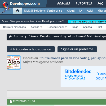
FORUMS
TUTORIELS
FAQ
DI/DSI Solutions d'entreprise
Cloud
IA
ALM
Micros
Vous n'êtes pas encore inscrit sur Developpez.com ?
Inscrivez-vous gratuitem
Derniers messages
Actions
Réseau social
Blogs
Agenda
Chat
Forum
Général Développement
Algorithme & Mathématiqu
+
Signaler un problème
Répondre à la discussion
Discussion :
Tout le monde parle de vibe coding, par Jay G
Sujet :
Intelligence artificielle
19/09/2025,
11h39