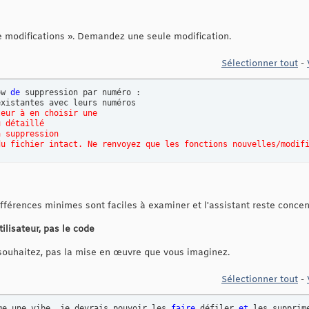
 modifications ». Demandez une seule modification.
Sélectionner tout
-
ow 
de
 suppression par numéro : 

xistantes avec leurs numéros 

teur à en choisir une 
u détaillé 
a suppression 
du fichier intact. Ne renvoyez que les fonctions nouvelles/modif
ifférences minimes sont faciles à examiner et l'assistant reste concen
tilisateur, pas le code
souhaitez, pas la mise en œuvre que vous imaginez.
Sélectionner tout
-
me une vibe, je devrais pouvoir les 
faire
 défiler 
et
 les supprime