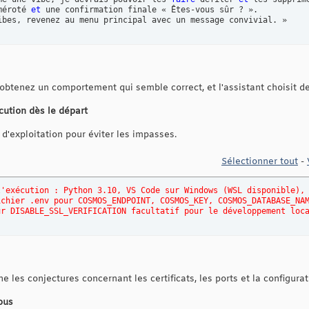
méroté 
et
 une confirmation finale « Êtes-vous sûr ? ». 

ibes, revenez au menu principal avec un message convivial. »
obtenez un comportement qui semble correct, et l'assistant choisit de
écution dès le départ
 d'exploitation pour éviter les impasses.
Sélectionner tout
-
l
'exécution : Python 3.10, VS Code sur Windows (WSL disponible),
ichier .env pour COSMOS_ENDPOINT, COSMOS_KEY, COSMOS_DATABASE_NA
ur DISABLE_SSL_VERIFICATION facultatif pour le développement loc
ne les conjectures concernant les certificats, les ports et la configurat
ous