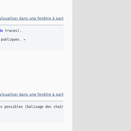
Visualiser dans une fenêtre à part
de
 traces
)
. 

 publiques. »
Visualiser dans une fenêtre à part
es possibles 
(
balisage des chaînes 
de
 documentation, importation