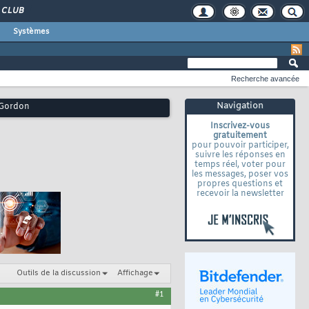
CLUB
Systèmes
Recherche avancée
Navigation
y Gordon
Inscrivez-vous
gratuitement
pour pouvoir participer,
suivre les réponses en
temps réel, voter pour
les messages, poser vos
propres questions et
recevoir la newsletter
Outils de la discussion
Affichage
#1