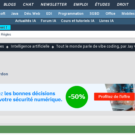
BLOGS
CHAT
NEWSLETTER
EMPLOI
ÉTUDES
DROIT
oft
Java
Dév. Web
EDI
Programmation
SGBD
Office
Mobiles
Actualités IA
Forum IA
Cours et tutoriels IA
Livres IA
ent !
Règles
es
Intelligence artificielle
Tout le monde parle de vibe coding, par Ja
ordon